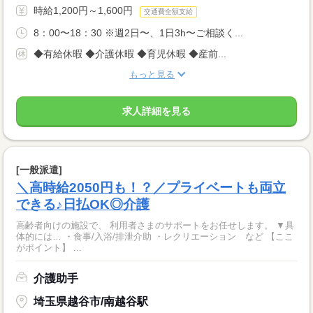
時給1,200円～1,600円
交通費全額支給
8：00〜18：30 ※週2日〜、1日3h〜ご相談く...
◆有給休暇 ◆介護休暇 ◆育児休暇 ◆産前...
もっと見る
求人詳細を見る
[一般派遣]
＼高時給2050円も！？／プライベートも両立
できる♪日払OK◎介護
高齢者向けの施設で、 利用者さまのサポートをお任せします。 ▼具
体的には… ・食事/入浴/排泄介助 ・レクリエーション など 【ここ
がポイント】 ...
介護助手
埼玉県越谷市/南越谷駅