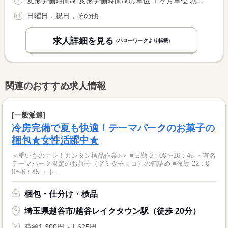
変形労働時間制 変形労働時間制の単位 １ヶ月単位 就業時間１ 8時00分〜17時00分
日曜日，祝日，その他
求人詳細を見る
(ハローワークより転載)
関連のおすすめ求人情報
[一般派遣]
冷房完備で夏も快適！テーマパークのお菓子の
梱包★女性活躍中★
＜重いものナシ！カンタン検品作業♪＞ ■日勤 9：00〜16：45 ・有名
テーマパーク限定のお菓子（グミやチョコ）の箱詰め ■夜勤 22：0
0〜6：45 ・ト...
梱包・仕分け・検品
埼玉県越谷市/越谷レイクタウン駅（徒歩 20分）
時給1,300円～1,625円