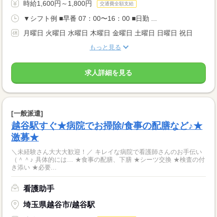
時給1,600円～1,800円
交通費全額支給
▼シフト例 ■早番 07：00〜16：00 ■日勤 ...
月曜日 火曜日 水曜日 木曜日 金曜日 土曜日 日曜日 祝日
もっと見る
求人詳細を見る
[一般派遣]
越谷駅すぐ★病院でお掃除/食事の配膳など♪★
激募★
＼未経験さん大大大歓迎！／ キレイな病院で看護師さんのお手伝い
（＾＾♪ 具体的には… ★食事の配膳、下膳 ★シーツ交換 ★検査の付
き添い ★必要...
看護助手
埼玉県越谷市/越谷駅