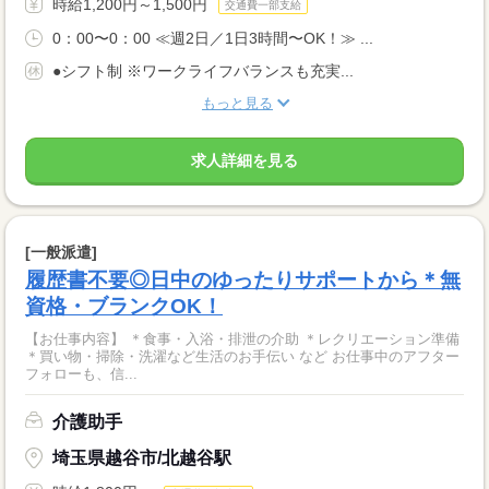
時給1,200円～1,500円
交通費一部支給
0：00〜0：00 ≪週2日／1日3時間〜OK！≫ ...
●シフト制 ※ワークライフバランスも充実...
もっと見る
求人詳細を見る
[一般派遣]
履歴書不要◎日中のゆったりサポートから＊無
資格・ブランクOK！
【お仕事内容】 ＊食事・入浴・排泄の介助 ＊レクリエーション準備
＊買い物・掃除・洗濯など生活のお手伝い など お仕事中のアフター
フォローも、信...
介護助手
埼玉県越谷市/北越谷駅