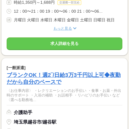
時給1,350円～1,688円
交通費一部支給
12：00〜21：00 19：00〜06：00 21：00〜06...
月曜日 火曜日 水曜日 木曜日 金曜日 土曜日 日曜日 祝日
もっと見る
求人詳細を見る
[一般派遣]
ブランクOK！週2‾/日給3万3千円以上可◆夜勤
だから自分のペースで
〈お仕事内容〉 ・レクリエーションのお手伝い ・食事・お薬・外出
時のサポート ・入浴の補助 ・お話相手 ・リハビリのお手伝い など
〈選べる勤務地...
介護助手
埼玉県越谷市/越谷駅