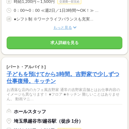
時給1,200円～1,500円
交通費一部支給
0：00〜0：00 ≪週2日／1日3時間〜OK！≫ ...
●シフト制 ※ワークライフバランスも充実...
もっと見る
求人詳細を見る
[パート・アルバイト]
子どもを預けてから3時間。吉野家で少しずつ
仕事復帰。キッチン
お洒落な店内のカフェ風吉野家 通常の吉野家店舗とはお仕事内容の
イメージも異なります！ ■フロア ■キッチン 難しいことはありませ
ん。 動画マニ...
ホールスタッフ
埼玉県越谷市/越谷駅（徒歩 1分）