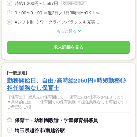
時給1,200円～1,587円
交通費一部支給
0：00〜0：00 ≪週2日／1日3時間〜OK！≫ ...
●シフト制 ※ワークライフバランスも充実...
もっと見る
求人詳細を見る
[一般派遣]
勤務開始日、自由♪高時給2050円×時短勤務◎
担任業務なし保育士
【保育士】 就業先の保育園にて、 保育士のお仕事をお任せします。
▼具体的には… ・保育園での保育業務 ※担任業務なしも可能です！
ご希望をご相...
保育士・幼稚園教諭・学童保育指導員
埼玉県越谷市/南越谷駅