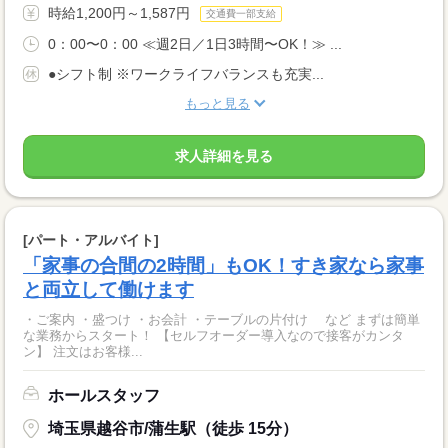
時給1,200円～1,587円
交通費一部支給
0：00〜0：00 ≪週2日／1日3時間〜OK！≫ ...
●シフト制 ※ワークライフバランスも充実...
もっと見る
求人詳細を見る
[パート・アルバイト]
「家事の合間の2時間」もOK！すき家なら家事
と両立して働けます
・ご案内 ・盛つけ ・お会計 ・テーブルの片付け など まずは簡単
な業務からスタート！ 【セルフオーダー導入なので接客がカンタ
ン】 注文はお客様...
ホールスタッフ
埼玉県越谷市/蒲生駅（徒歩 15分）