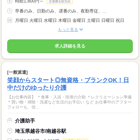
時給1,800円～
交通費全額支給
早番のみ、日勤のみ、遅番のみ、夜勤専従、...
月曜日 火曜日 水曜日 木曜日 金曜日 土曜日 日曜日 祝日
もっと見る
求人詳細を見る
[一般派遣]
笑顔からスタート◎無資格・ブランクOK！日
中だけのゆったり介護
【お仕事内容】 ＊食事・入浴・排泄の介助 ＊レクリエーション準備
＊買い物・掃除・洗濯など生活のお手伝い など お仕事中のアフター
フォローも、信...
介護助手
埼玉県越谷市/南越谷駅