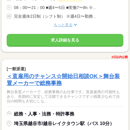
08：00〜21：00 ■週4〜5日 ■実働7〜8h ※...
完全週休2日制（シフト制） ※週4日〜勤務...
もっと見る
求人詳細を見る
3日以内公開
[一般派遣]
＜直雇用のチャンス☆開始日相談OK＞舞台装
置メーカーで総務事務
舞台装置メーカーで、総務事務のお仕事です。直接雇用の可能性も
あり、長期的に安定して活躍できるチャンスです☆残業少なめで自
分の時間も大切にしな...
総務・人事・法務・特許事務
埼玉県越谷市/越谷レイクタウン駅（バス 10分）