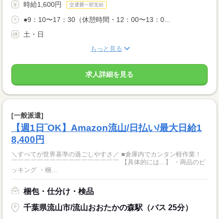
時給1,600円
交通費一部支給
●9：10〜17：30（休憩時間・12：00〜13：0...
土・日
もっと見る
求人詳細を見る
[一般派遣]
【週1日‾OK】Amazon流山/日払い/最大日給1
8,400円
＼すべてが世界基準の過ごしやすさ／ ■倉庫内でカンタン軽作業！
￣￣￣￣￣￣￣￣￣￣￣￣￣￣￣￣￣ 【具体的には...】 ・商品のピ
ッキング ・梱...
梱包・仕分け・検品
千葉県流山市/流山おおたかの森駅（バス 25分）