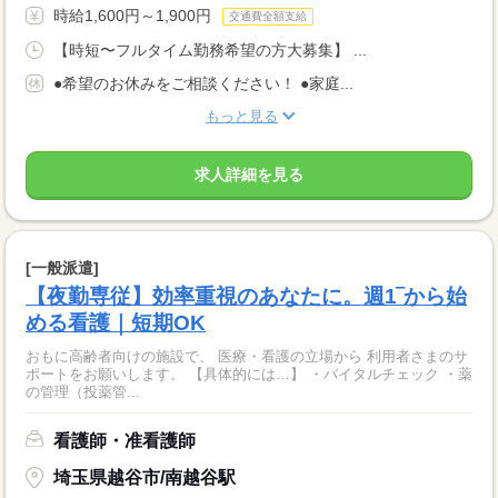
時給1,600円～1,900円
交通費全額支給
【時短〜フルタイム勤務希望の方大募集】 ...
●希望のお休みをご相談ください！ ●家庭...
もっと見る
求人詳細を見る
[一般派遣]
【夜勤専従】効率重視のあなたに。週1‾から始
める看護｜短期OK
おもに高齢者向けの施設で、 医療・看護の立場から 利用者さまのサ
ポートをお願いします。 【具体的には…】 ・バイタルチェック ・薬
の管理（投薬管...
看護師・准看護師
埼玉県越谷市/南越谷駅