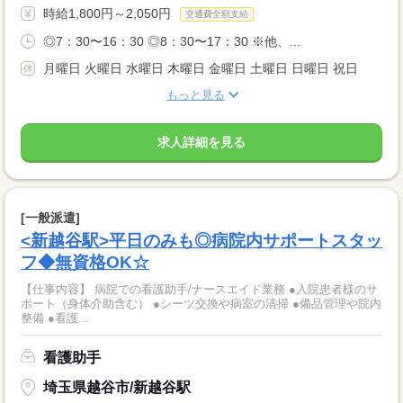
時給1,800円～2,050円
交通費全額支給
◎7：30〜16：30 ◎8：30〜17：30 ※他、...
月曜日 火曜日 水曜日 木曜日 金曜日 土曜日 日曜日 祝日
もっと見る
求人詳細を見る
[一般派遣]
<新越谷駅>平日のみも◎病院内サポートスタッ
フ◆無資格OK☆
【仕事内容】 病院での看護助手/ナースエイド業務 ●入院患者様のサ
ポート（身体介助含む） ●シーツ交換や病室の清掃 ●備品管理や院内
整備 ●看護...
看護助手
埼玉県越谷市/新越谷駅