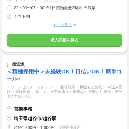
22：00〜05：00 ※1日実働最低2時間 ※残業...
シフト制
もっと見る
求人詳細を見る
[一般派遣]
＜積極採用中＞未経験OK！日払いOK！簡単コ
ール♪
＜コールセンタースタッフ＞ ・受電対応 ・問合わせ対応 ・申込み受
付 ・登録変更 …等、マニュアル通りの業務なので安心！ ※他、デー
タ入力など付...
営業事務
埼玉県越谷市/越谷駅
時給1,500円～1,600円
交通費一部支給