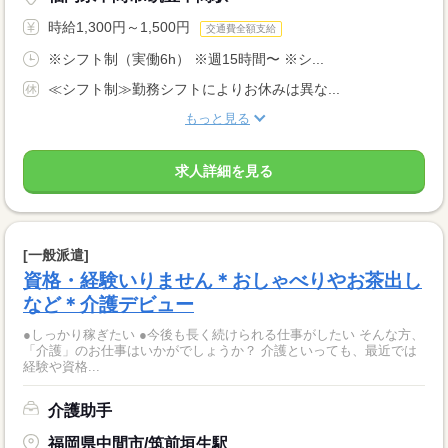
時給1,300円～1,500円
交通費全額支給
※シフト制（実働6h） ※週15時間〜 ※シ...
≪シフト制≫勤務シフトによりお休みは異な...
もっと見る
求人詳細を見る
[一般派遣]
資格・経験いりません＊おしゃべりやお茶出し
など＊介護デビュー
●しっかり稼ぎたい ●今後も長く続けられる仕事がしたい そんな方、
「介護」のお仕事はいかがでしょうか？ 介護といっても、最近では
経験や資格...
介護助手
福岡県中間市/筑前垣生駅