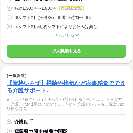
時給1,300円～1,500円
交通費全額支給
※シフト制（実働6h） ※週15時間〜 ※シ...
≪シフト制≫勤務シフトによりお休みは異な...
もっと見る
求人詳細を見る
[一般派遣]
【資格いらず】掃除や換気など家事感覚ででき
る介護サポート♪
●しっかり稼ぎたい ●今後も長く続けられる仕事がしたい そんな方、
「介護」のお仕事はいかがでしょうか？ 介護といっても、最近では
経験や資格...
介護助手
福岡県中間市/筑豊中間駅