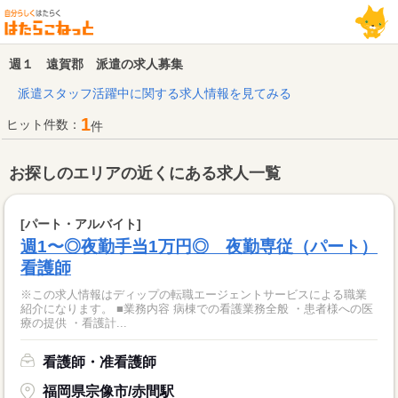
週１ 遠賀郡 派遣の求人募集
派遣スタッフ活躍中に関する求人情報を見てみる
1
ヒット件数：
件
お探しのエリアの近くにある求人一覧
[パート・アルバイト]
週1〜◎夜勤手当1万円◎ 夜勤専従（パート）
看護師
※この求人情報はディップの転職エージェントサービスによる職業
紹介になります。 ■業務内容 病棟での看護業務全般 ・患者様への医
療の提供 ・看護計...
看護師・准看護師
福岡県宗像市/赤間駅