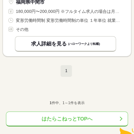
福岡県中間市
180,000円〜200,000円 ※フルタイム求人の場合は月額（換算額）、パート求人の場合は時間額を表示しています。
変形労働時間制 変形労働時間制の単位 １年単位 就業時間１ 8時00分〜17時00分 就業時間２ 22時00分〜6時00分 就業時間に関する特記事項 ※就業時間は昼勤（１）のみでも可 <BR> ※夜勤（２）は希望者のみ
その他
求人詳細を見る
(ハローワークより転載)
1
1
件中、1～1件を表示
はたらこねっとTOPへ