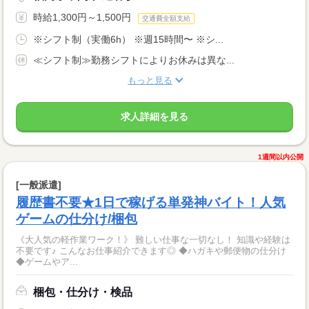
時給1,300円～1,500円
交通費全額支給
※シフト制（実働6h） ※週15時間〜 ※シ...
≪シフト制≫勤務シフトによりお休みは異な...
もっと見る
求人詳細を見る
1週間以内公開
[一般派遣]
履歴書不要★1日で稼げる単発神バイト！人気
ゲームの仕分け/梱包
《大人気の軽作業ワーク！》 難しい仕事な一切なし！ 知識や経験は
不要です♪ こんなお仕事紹介できます◎ ◆ハガキや郵便物の仕分け
◆ゲームやア...
梱包・仕分け・検品