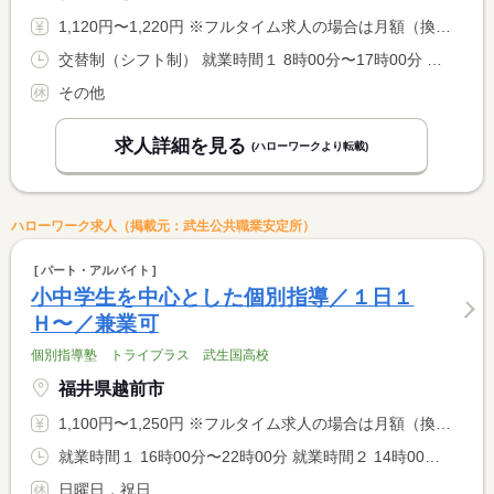
1,120円〜1,220円 ※フルタイム求人の場合は月額（換算額）、パート求人の場合は時間額を表示しています。
交替制（シフト制） 就業時間１ 8時00分〜17時00分 就業時間２ 7時00分〜16時00分 就業時間３ 6時00分〜15時00分 又は 6時00分〜18時00分の時間の間の4時間以上 就業時間に関する特記事項 ◎ご自身の生活にあったお時間などもご相談ください。
その他
求人詳細を見る
(ハローワークより転載)
ハローワーク求人（掲載元：武生公共職業安定所）
パート・アルバイト
小中学生を中心とした個別指導／１日１
Ｈ〜／兼業可
個別指導塾 トライプラス 武生国高校
福井県越前市
1,100円〜1,250円 ※フルタイム求人の場合は月額（換算額）、パート求人の場合は時間額を表示しています。
就業時間１ 16時00分〜22時00分 就業時間２ 14時00分〜22時00分 就業時間に関する特記事項 （１）平日１６：００〜２２：００ <BR> （２）土曜１３：３０〜２２：００ <BR> の内の１時間から勤務可能！希望に合わせて調整します！相談可
日曜日，祝日