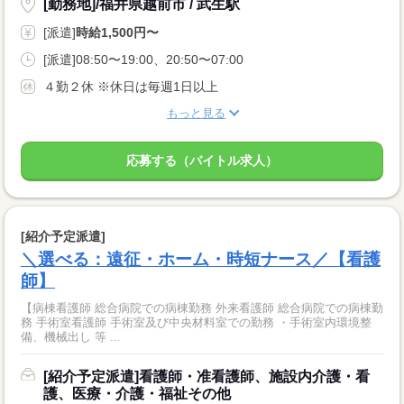
[勤務地]/福井県越前市 / 武生駅
[派遣]
時給1,500円〜
[派遣]08:50〜19:00、20:50〜07:00
４勤２休 ※休日は毎週1日以上
もっと見る
応募する（バイトル求人）
[紹介予定派遣]
＼選べる：遠征・ホーム・時短ナース／【看護
師】
【病棟看護師 総合病院での病棟勤務 外来看護師 総合病院での病棟勤
務 手術室看護師 手術室及び中央材料室での勤務 ・手術室内環境整
備、機械出し 等 ...
[紹介予定派遣]看護師・准看護師、施設内介護・看
護、医療・介護・福祉その他