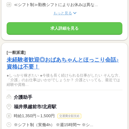
≪シフト制≫勤務シフトによりお休みは異な...
もっと見る
求人詳細を見る
[一般派遣]
未経験者歓迎◎おばあちゃんとほっこり会話♪
資格は不要！
●しっかり稼ぎたい ●今後も長く続けられる仕事がしたい そんな方、
「介護」のお仕事はいかがでしょうか？ 介護といっても、最近では
経験や資格...
介護助手
福井県越前市/北府駅
時給1,350円～1,500円
交通費全額支給
※シフト制（実働4h） ※週15時間〜 ※シ...