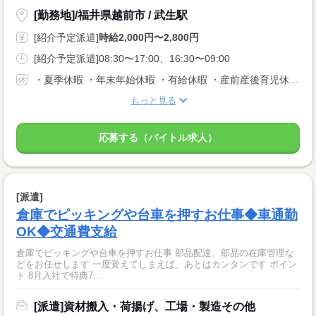
[勤務地]/福井県越前市 / 武生駅
[紹介予定派遣]
時給2,000円〜2,800円
[紹介予定派遣]08:30〜17:00、16:30〜09:00
・夏季休暇 ・年末年始休暇 ・有給休暇 ・産前産後育児休暇 ・介護休暇 ・生理休暇など
もっと見る
応募する（バイトル求人）
[派遣]
倉庫でピッキングや台車を押すお仕事◆車通勤
OK◆交通費支給
倉庫でピッキングや台車を押すお仕事 部品配達、部品の在庫管理な
どをお任せします 一度覚えてしまえば、あとはカンタンです ポイン
ト 8月入社で特典7...
[派遣]資材搬入・荷揚げ、工場・製造その他