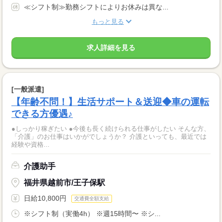
≪シフト制≫勤務シフトによりお休みは異な...
もっと見る
求人詳細を見る
[一般派遣]
【年齢不問！】生活サポート＆送迎◆車の運転
できる方優遇♪
●しっかり稼ぎたい ●今後も長く続けられる仕事がしたい そんな方、
「介護」のお仕事はいかがでしょうか？ 介護といっても、最近では
経験や資格...
介護助手
福井県越前市/王子保駅
日給10,800円
交通費全額支給
※シフト制（実働4h） ※週15時間〜 ※シ...