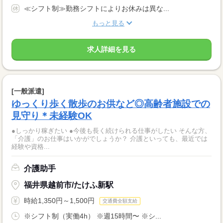
≪シフト制≫勤務シフトによりお休みは異な...
もっと見る
求人詳細を見る
[一般派遣]
ゆっくり歩く散歩のお供など◎高齢者施設での
見守り＊未経験OK
●しっかり稼ぎたい ●今後も長く続けられる仕事がしたい そんな方、
「介護」のお仕事はいかがでしょうか？ 介護といっても、最近では
経験や資格...
介護助手
福井県越前市/たけふ新駅
時給1,350円～1,500円
交通費全額支給
※シフト制（実働4h） ※週15時間〜 ※シ...