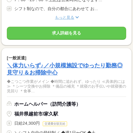
シフト制なので、自分の都合にあわせて お...
もっと見る
求人詳細を見る
[一般派遣]
＼体力いらず♪／小規模施設でゆったり勤務◎
見守り＆お掃除中心
◆こつこつ作業がメイン ◆時間に追われず、ゆったり ≪具体的には
≫ ＊シーツ交換やお掃除 ＊備品の補充 ＊就寝のお手伝いや就寝後の
見回り ＊食事...
ホームヘルパー（訪問介護等）
福井県越前市/家久駅
日給24,300円
交通費全額支給
＼シフト自由の登録制／ ◆週1日〜OK ◆土...