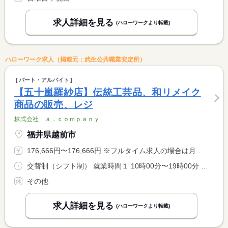
求人詳細を見る
(ハローワークより転載)
ハローワーク求人（掲載元：武生公共職業安定所）
パート・アルバイト
【五十嵐羅紗店】伝統工芸品、和リメイク
商品の販売、レジ
株式会社 ａ．ｃｏｍｐａｎｙ
福井県越前市
176,666円〜176,666円 ※フルタイム求人の場合は月額（換算額）、パート求人の場合は時間額を表示しています。
交替制（シフト制） 就業時間１ 10時00分〜19時00分 就業時間２ 10時30分〜19時30分 又は 〜の時間の間の0時間 就業時間に関する特記事項 ＊上記の７〜８時間程度 <BR> ＊五十嵐羅紗店の営業は木・金・土・日のみ <BR> ＊その他の１日はａ．ｃａｆｅで勤務していただきます
その他
求人詳細を見る
(ハローワークより転載)