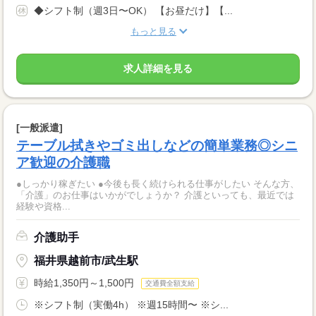
◆シフト制（週3日〜OK） 【お昼だけ】【...
もっと見る
求人詳細を見る
[一般派遣]
テーブル拭きやゴミ出しなどの簡単業務◎シニ
ア歓迎の介護職
●しっかり稼ぎたい ●今後も長く続けられる仕事がしたい そんな方、
「介護」のお仕事はいかがでしょうか？ 介護といっても、最近では
経験や資格...
介護助手
福井県越前市/武生駅
時給1,350円～1,500円
交通費全額支給
※シフト制（実働4h） ※週15時間〜 ※シ...