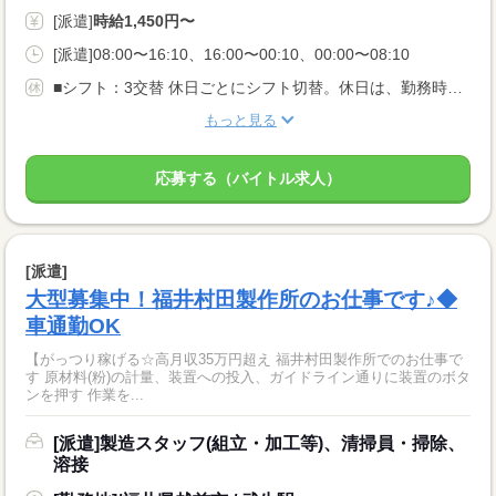
[派遣]
時給1,450円〜
[派遣]08:00〜16:10、16:00〜00:10、00:00〜08:10
■シフト：3交替 休日ごとにシフト切替。休日は、勤務時間1・2：4勤1休、勤務時間3：4勤2休 です。 ※休日は毎週1日以上
もっと見る
応募する（バイトル求人）
[派遣]
大型募集中！福井村田製作所のお仕事です♪◆
車通勤OK
【がっつり稼げる☆高月収35万円超え 福井村田製作所でのお仕事で
す 原材料(粉)の計量、装置への投入、ガイドライン通りに装置のボタ
ンを押す 作業を...
[派遣]製造スタッフ(組立・加工等)、清掃員・掃除、
溶接