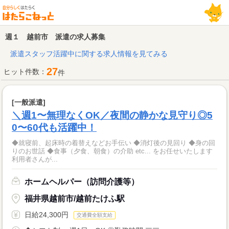
週１ 越前市 派遣の求人募集
派遣スタッフ活躍中に関する求人情報を見てみる
27
ヒット件数：
件
[一般派遣]
＼週1〜無理なくOK／夜間の静かな見守り◎5
0〜60代も活躍中！
◆就寝前、起床時の着替えなどお手伝い ◆消灯後の見回り ◆身の回
りのお世話 ◆食事（夕食、朝食）の介助 etc... をお任せいたします
利用者さんが...
ホームヘルパー（訪問介護等）
福井県越前市/越前たけふ駅
日給24,300円
交通費全額支給