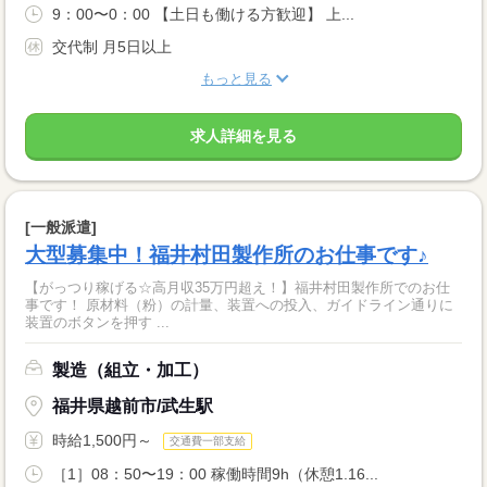
9：00〜0：00 【土日も働ける方歓迎】 上...
交代制 月5日以上
もっと見る
求人詳細を見る
[一般派遣]
大型募集中！福井村田製作所のお仕事です♪
【がっつり稼げる☆高月収35万円超え！】福井村田製作所でのお仕
事です！ 原材料（粉）の計量、装置への投入、ガイドライン通りに
装置のボタンを押す ...
製造（組立・加工）
福井県越前市/武生駅
時給1,500円～
交通費一部支給
［1］08：50〜19：00 稼働時間9h（休憩1.16...