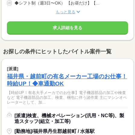
◆シフト制（週3日〜OK） 【お昼だけ】【...
もっと見る
求人詳細を見る
お探しの条件にヒットしたバイトル案件一覧
[派遣]
福井県・越前町の有名メーカー工場のお仕事！
時給UP！◆車通勤OK
【時給UP！有名大手メーカでのお仕事】電子機器部品の加工や検査
など 電子機器部品の加工、検査、梱包に伴う諸作業 主にマシンオペ
レーターとして、加...
[派遣]検査、機械オペレーション(汎用・NC等)、製
造スタッフ(組立・加工等)
[勤務地]/福井県丹生郡越前町 / 水落駅