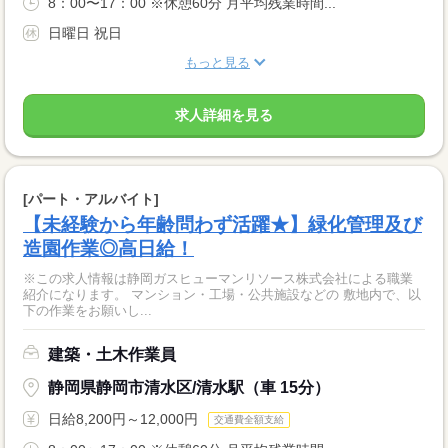
8：00〜17：00 ※休憩60分 月平均残業時間...
日曜日 祝日
もっと見る
求人詳細を見る
[パート・アルバイト]
【未経験から年齢問わず活躍★】緑化管理及び
造園作業◎高日給！
※この求人情報は静岡ガスヒューマンリソース株式会社による職業
紹介になります。 マンション・工場・公共施設などの 敷地内で、以
下の作業をお願いし...
建築・土木作業員
静岡県静岡市清水区/清水駅（車 15分）
日給8,200円～12,000円
交通費全額支給