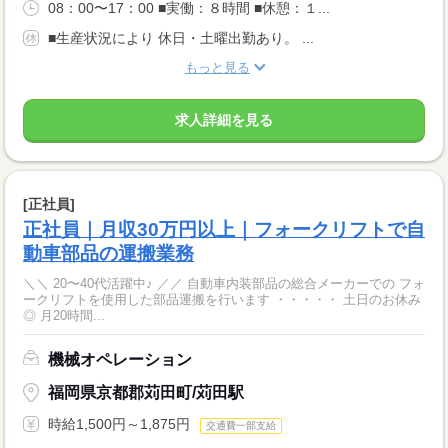
08：00〜17：00 ■実働：８時間 ■休憩：１...
■生産状況により 休日・土曜出勤あり。 ...
もっと見る
求人詳細を見る
[正社員]
正社員｜月収30万円以上｜フォークリフトで自
動車部品の運搬業務
＼＼ 20〜40代活躍中♪ ／／ 自動車内装部品の総合メーカーでの フォ
ークリフトを使用した部品運搬を行います ・・・・・ 土日のお休み
◎ 月20時間...
機械オペレーション
福岡県京都郡苅田町/苅田駅
時給1,500円～1,875円
交通費一部支給