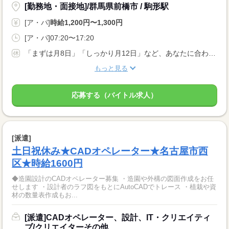
[勤務地・面接地]/群馬県前橋市 / 駒形駅
[ア・パ]
時給1,200円〜1,300円
[ア・パ]07:20〜17:20
「まずは月8日」「しっかり月12日」など、あなたに合わせたペースでOK！Wワークやご家庭の用事など、お休みの希望はしっかり考慮してシフトを決定します。理想の働き方を面接で遠慮なくご相談ください。
もっと見る
応募する（バイトル求人）
[派遣]
土日祝休み★CADオペレーター★名古屋市西
区★時給1600円
◆造園設計のCADオペレーター募集 ・造園や外構の図面作成をお任
せします ・設計者のラフ図をもとにAutoCADでトレース ・植栽や資
材の数量表作成もお...
[派遣]CADオペレーター、設計、IT・クリエイティ
ブ/クリエイターその他