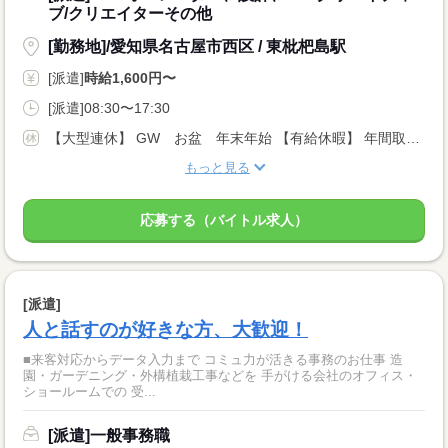
ブ/クリエイターその他
[勤務地]/愛知県名古屋市西区 / 東枇杷島駅
[派遣]
時給1,600円〜
[派遣]08:30〜17:30
【大型連休】 GW お盆 年末年始 【有給休暇】 年間取得日数10日 ※派遣先企業のカレンダーあります
もっと見る
応募する（バイトル求人）
[派遣]
人と話すのが好きな方、大歓迎！
■来客対応からデータ入力まで コミュ力が活きる事務のお仕事 造
園・ガーデニング・外構植栽工事などを 手がける会社のオフィス・
ショールームでの 受...
[派遣]一般事務職