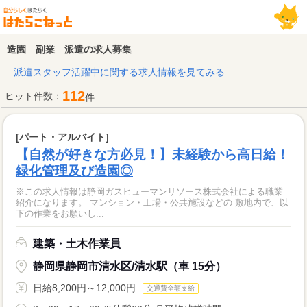
造園 副業 派遣の求人募集
派遣スタッフ活躍中に関する求人情報を見てみる
112
ヒット件数：
件
[パート・アルバイト]
【自然が好きな方必見！】未経験から高日給！
緑化管理及び造園◎
※この求人情報は静岡ガスヒューマンリソース株式会社による職業
紹介になります。 マンション・工場・公共施設などの 敷地内で、以
下の作業をお願いし...
建築・土木作業員
静岡県静岡市清水区/清水駅（車 15分）
日給8,200円～12,000円
交通費全額支給