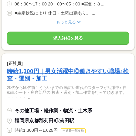
08：00〜17：00 20：00〜05：00 ■実働：８...
■生産状況により 休日・土曜出勤あり。 ...
もっと見る
求人詳細を見る
[正社員]
時給1,300円｜男女活躍中◎働きやすい職場♪検
査・選別・加工
20代から50代前半くらいまでの 幅広い世代のスタッフが活躍中♪ 自
動車シート・座席部品の 検査・選別・加工作業を行って頂きます。
・・・・・ ...
その他工場・軽作業・物流・土木系
福岡県京都郡苅田町/苅田駅
時給1,300円～1,625円
交通費一部支給