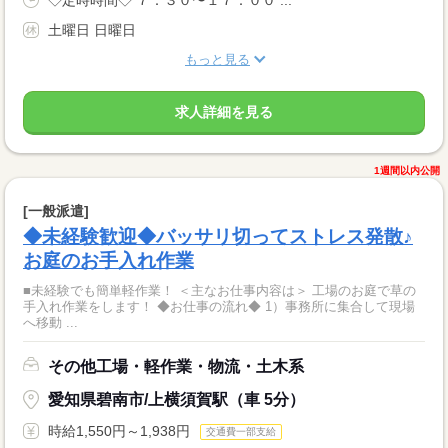
土曜日 日曜日
もっと見る
求人詳細を見る
1週間以内公開
[一般派遣]
◆未経験歓迎◆バッサリ切ってストレス発散♪
お庭のお手入れ作業
■未経験でも簡単軽作業！ ＜主なお仕事内容は＞ 工場のお庭で草の
手入れ作業をします！ ◆お仕事の流れ◆ 1）事務所に集合して現場
へ移動 ...
その他工場・軽作業・物流・土木系
愛知県碧南市/上横須賀駅（車 5分）
時給1,550円～1,938円
交通費一部支給