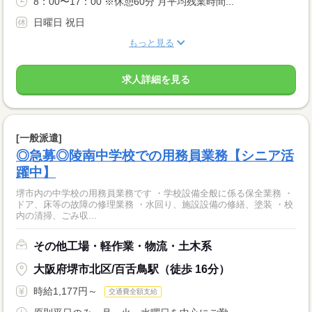
8：00〜17：00 ※休憩60分 月平均残業時間...
日曜日 祝日
もっと見る
求人詳細を見る
[一般派遣]
◎急募◎陵南中学校での用務員業務【シニア活
躍中】
堺市内の中学校の用務員業務です ・学校設備全般に係る保全業務 ・
ドア、床等の故障の修理業務 ・水回り、施設設備の修繕、塗装 ・校
内の清掃、ごみ収...
その他工場・軽作業・物流・土木系
大阪府堺市北区/百舌鳥駅（徒歩 16分）
時給1,177円～
交通費全額支給