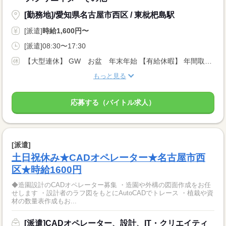
[勤務地]/愛知県名古屋市西区 / 東枇杷島駅
[派遣]
時給1,600円〜
[派遣]08:30〜17:30
【大型連休】 GW お盆 年末年始 【有給休暇】 年間取得日数10日 ※派遣先企業のカレンダーあります
もっと見る
応募する（バイトル求人）
[派遣]
土日祝休み★CADオペレーター★名古屋市西
区★時給1600円
◆造園設計のCADオペレーター募集 ・造園や外構の図面作成をお任
せします ・設計者のラフ図をもとにAutoCADでトレース ・植栽や資
材の数量表作成もお...
[派遣]CADオペレーター、設計、IT・クリエイティ