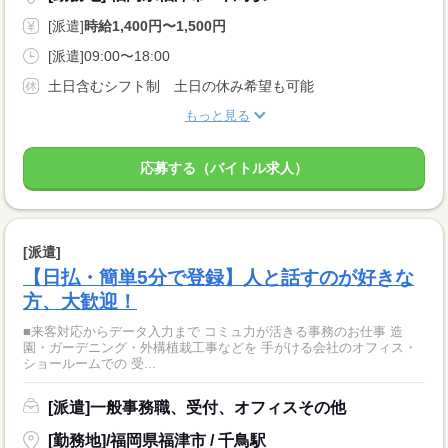
[派遣]
時給1,400円〜1,500円
[派遣]09:00〜18:00
土日含むシフト制 土日の休み希望も可能
もっと見る
応募する（バイトル求人）
[派遣]
【日払・簡単5分で登録】人と話すのが好きな
方、大歓迎！
■来客対応からデータ入力まで コミュ力が活きる事務のお仕事 造
園・ガーデニング・外構植栽工事などを 手がける会社のオフィス・
ショールームでの 受...
[派遣]一般事務職、受付、オフィスその他
[勤務地]/福岡県福津市 / 千鳥駅