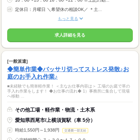
10：00〜15：00 16：00〜22：00 ※上記の勤...
定休日：月曜日 ＼希望休の相談OK／ ＊土...
もっと見る
求人詳細を見る
[一般派遣]
◆簡単作業◆バッサリ切ってストレス発散♪お
庭のお手入れ作業♪
■未経験でも簡単軽作業！ ＜主なお仕事内容は＞ 工場のお庭で草の
手入れ作業をします！ ◆お仕事の流れ◆ 1）事務所に集合して現場
へ移動 ...
その他工場・軽作業・物流・土木系
愛知県西尾市/上横須賀駅（車 5分）
時給1,550円～1,938円
交通費一部支給
◇定時時間◇ ７：３０〜１７：００ ...