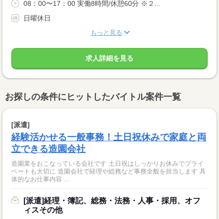
08：00〜17：00 実働8時間/休憩60分 ※２...
日曜休日
もっと見る
求人詳細を見る
お探しの条件にヒットしたバイトル案件一覧
[派遣]
経験活かせる一般事務！土日祝休みで家庭と両
立できる造園会社
造園業をおこなっている会社です 土日祝はしっかりお休みでプライ
ベートも大切に 造園会社で経理や総務など事務全般を担当します 具
体的なお仕事内容 ...
[派遣]経理・簿記、総務・法務・人事・採用、オフ
ィスその他