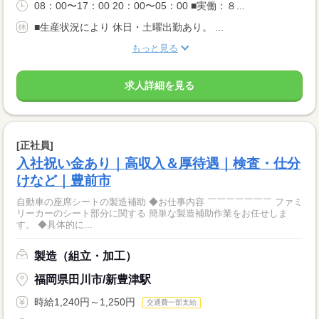
08：00〜17：00 20：00〜05：00 ■実働：８...
■生産状況により 休日・土曜出勤あり。 ...
もっと見る
求人詳細を見る
[正社員]
入社祝い金あり｜高収入＆厚待遇｜検査・仕分
けなど｜豊前市
自動車の座席シートの製造補助 ◆お仕事内容 ￣￣￣￣￣￣￣ ファミ
リーカーのシート部分に関する 簡単な製造補助作業をお任せしま
す。 ◆具体的に...
製造（組立・加工）
福岡県田川市/新豊津駅
時給1,240円～1,250円
交通費一部支給