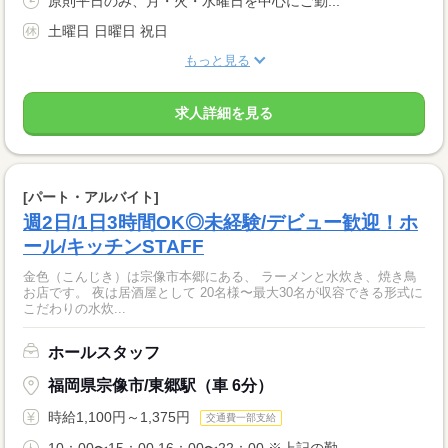
原則平日のみ、月・火・水曜日を中心にご勤...
土曜日 日曜日 祝日
もっと見る
求人詳細を見る
[パート・アルバイト]
週2日/1日3時間OK◎未経験/デビュー歓迎！ホ
ール/キッチンSTAFF
金色（こんじき）は宗像市本郷にある、 ラーメンと水炊き、焼き鳥
お店です。 夜は居酒屋として 20名様〜最大30名が収容できる形式に
こだわりの水炊...
ホールスタッフ
福岡県宗像市/東郷駅（車 6分）
時給1,100円～1,375円
交通費一部支給