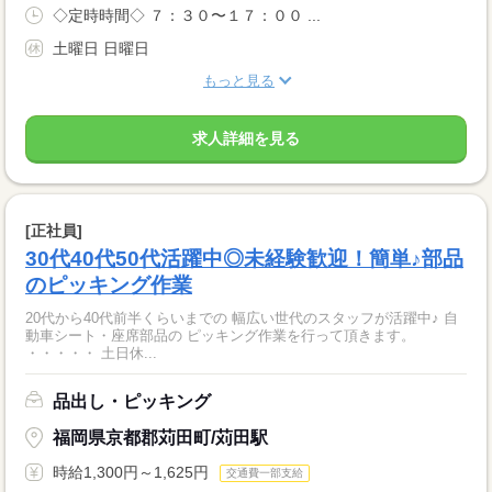
◇定時時間◇ ７：３０〜１７：００ ...
土曜日 日曜日
もっと見る
求人詳細を見る
[正社員]
30代40代50代活躍中◎未経験歓迎！簡単♪部品
のピッキング作業
20代から40代前半くらいまでの 幅広い世代のスタッフが活躍中♪ 自
動車シート・座席部品の ピッキング作業を行って頂きます。
・・・・・ 土日休...
品出し・ピッキング
福岡県京都郡苅田町/苅田駅
時給1,300円～1,625円
交通費一部支給