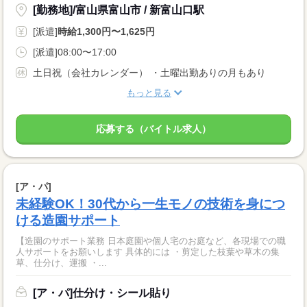
[勤務地]/富山県富山市 / 新富山口駅
[派遣]
時給1,300円〜1,625円
[派遣]08:00〜17:00
土日祝（会社カレンダー） ・土曜出勤ありの月もあり
もっと見る
応募する（バイトル求人）
[ア・パ]
未経験OK！30代から一生モノの技術を身につ
ける造園サポート
【造園のサポート業務 日本庭園や個人宅のお庭など、各現場での職
人サポートをお願いします 具体的には ・剪定した枝葉や草木の集
草、仕分け、運搬 ・...
[ア・パ]仕分け・シール貼り