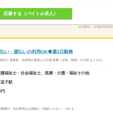
応募する（バイトル求人）
お仕事No.：
SC横浜/006/26
日払い・週払いの利用OK◆週2日勤務
見回り 就寝前、起床時の着替えの介助 食事（夕食、朝食）の介助 などをお...
介護福祉士・社会福祉士、医療・介護・福祉その他
東逗子駅
0円
勤務曜日、休み希望はお気軽にご相談ください。 やむを...