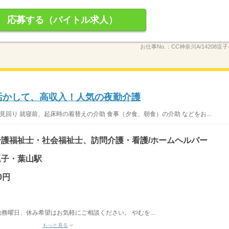
応募する（バイトル求人）
お仕事No.：
CC神奈川A/14208逗子
を活かして、高収入！人気の夜勤介護
見回り 就寝前、起床時の着替えの介助 食事（夕食、朝食）の介助 などをお...
護福祉士・社会福祉士、訪問介護・看護/ホームヘルパー
 逗子・葉山駅
0円
勤務曜日、休み希望はお気軽にご相談ください。 やむを...
もっと見る