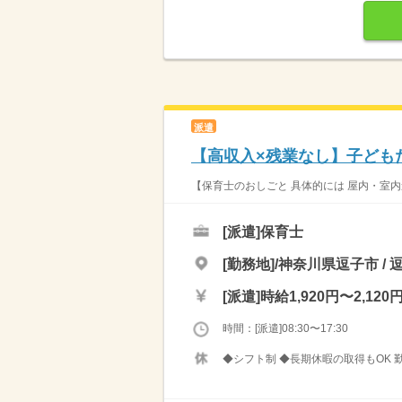
派遣
【高収入×残業なし】子ども
【保育士のおしごと 具体的には 屋内・室内
[派遣]
保育士
[勤務地]/神奈川県逗子市 /
[派遣]
時給1,920円〜2,120
時間：[派遣]08:30〜17:30
◆シフト制 ◆長期休暇の取得もOK 