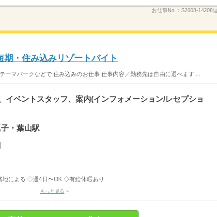
お仕事No.：
S2608-142
短期・住み込みリゾートバイト
テーマパークなどで 住み込みのお仕事 仕事内容／勤務先は自由に選べます ...
)、イベントスタッフ、案内(インフォメーション/レセプショ
 逗子・葉山駅
円
務地による ◇週4日〜OK ◇有給休暇あり
もっと見る