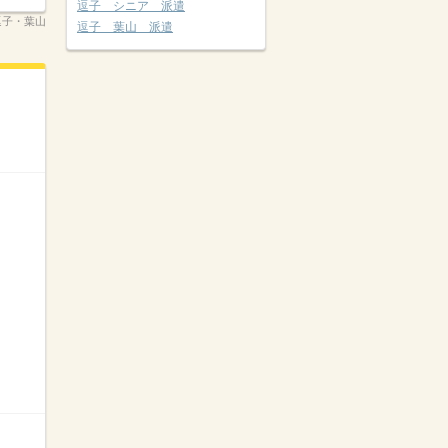
逗子 シニア 派遣
08逗子・葉山
逗子 葉山 派遣