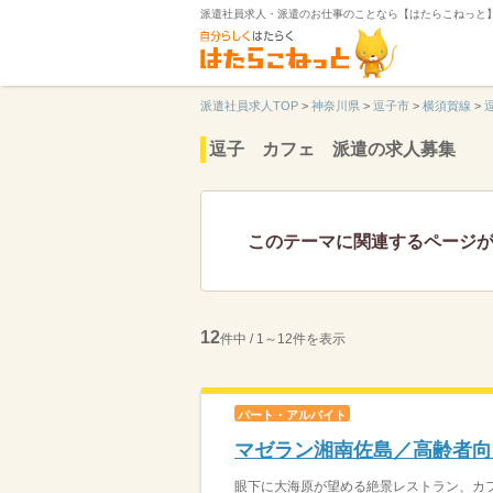
派遣社員求人・派遣のお仕事のことなら【はたらこねっと
派遣社員求人TOP
>
神奈川県
>
逗子市
>
横須賀線
>
逗子 カフェ 派遣の求人募集
このテーマに関連するページ
12
件中 / 1～12件を表示
パート・アルバイト
マゼラン湘南佐島／高齢者向
眼下に大海原が望める絶景レストラン、カフ