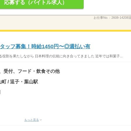
応募する（バイトル求人）
お仕事No.：
2608-142
タッフ募集！時給1450円〜◎週払い有
役割を果たしながら 日本料理の伝統に向き合ってきました 近年では和菓子...
)、受付、フード・飲食その他
町 / 逗子・葉山駅
円
もっと見る