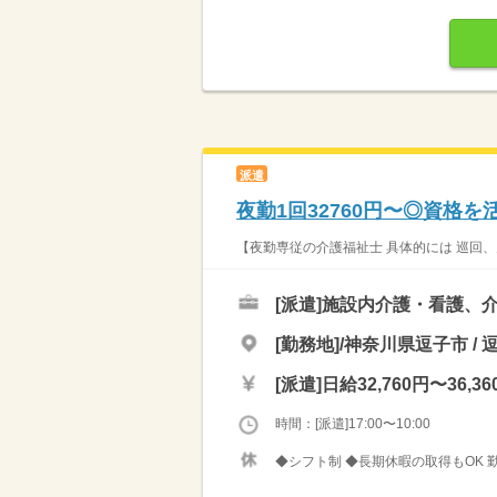
派遣
夜勤1回32760円〜◎資格
【夜勤専従の介護福祉士 具体的には 巡回、
[派遣]
施設内介護・看護、介
[勤務地]/神奈川県逗子市 /
[派遣]
日給32,760円〜36,36
時間：[派遣]17:00〜10:00
◆シフト制 ◆長期休暇の取得もOK 