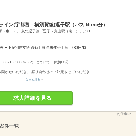
イン(宇都宮・横須賀線)逗子駅（バス None分）
（東口）」 京急逗子線「逗子・葉山駅（南口）」より ...
 ▼下記別途支給 通勤手当 年末年始手当：380円/時 ...
：00〜16：00 ※（2）について、休憩60分
聞かせいただき、 擦り合わせの上決定させていただき...
もっと見る
求人詳細を見る
お仕事No.：
案件一覧