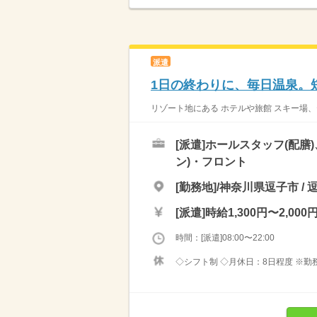
派遣
1日の終わりに、毎日温泉。
リゾート地にある ホテルや旅館 スキー場、
[派遣]
ホールスタッフ(配膳
ン)・フロント
[勤務地]/神奈川県逗子市 /
[派遣]
時給1,300円〜2,000
時間：[派遣]08:00〜22:00
◇シフト制 ◇月休日：8日程度 ※勤