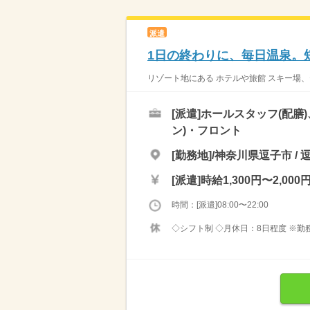
派遣
1日の終わりに、毎日温泉。
リゾート地にある ホテルや旅館 スキー場、
[派遣]
ホールスタッフ(配膳
ン)・フロント
[勤務地]/神奈川県逗子市 /
[派遣]
時給1,300円〜2,000
時間：[派遣]08:00〜22:00
◇シフト制 ◇月休日：8日程度 ※勤