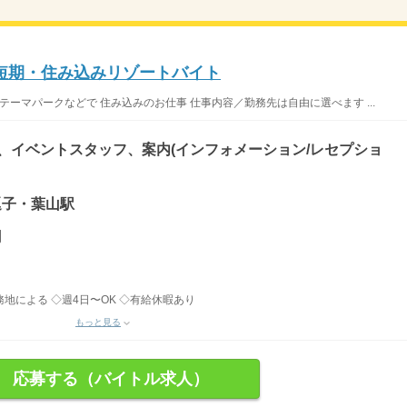
短期・住み込みリゾートバイト
テーマパークなどで 住み込みのお仕事 仕事内容／勤務先は自由に選べます ...
)、イベントスタッフ、案内(インフォメーション/レセプショ
 逗子・葉山駅
円
務地による ◇週4日〜OK ◇有給休暇あり
もっと見る
応募する（バイトル求人）