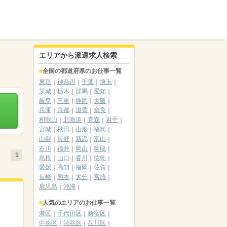
エリアから派遣求人検索
全国の都道府県のお仕事一覧
東京
神奈川
千葉
埼玉
茨城
栃木
群馬
愛知
岐阜
三重
静岡
大阪
兵庫
京都
滋賀
奈良
和歌山
北海道
青森
岩手
宮城
秋田
山形
福島
山梨
長野
新潟
富山
石川
福井
岡山
鳥取
1
島根
山口
香川
徳島
愛媛
高知
福岡
佐賀
長崎
熊本
大分
宮崎
鹿児島
沖縄
人気のエリアのお仕事一覧
港区
千代田区
新宿区
中央区
渋谷区
品川区