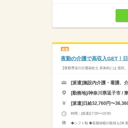
派遣
夜勤の介護で高収入GET！
【夜勤専従の介護福祉士 具体的には 巡回、
[派遣]
施設内介護・看護、
[勤務地]/神奈川県逗子市 / 
[派遣]
日給32,760円〜36,36
時間：[派遣]17:00〜10:00
◆シフト制 ◆長期休暇の取得もOK 