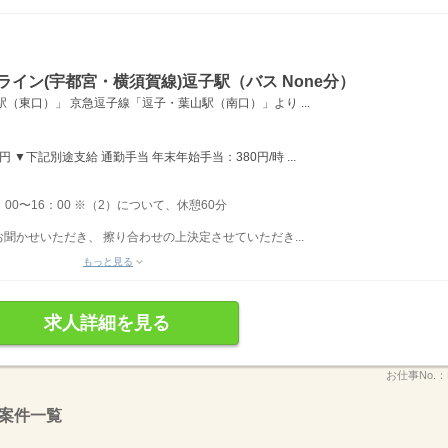
イン(宇都宮・横須賀線)逗子駅（バス None分）
（東口）」 京急逗子線「逗子・葉山駅（南口）」より ...
 ▼下記別途支給 通勤手当 年末年始手当：380円/時 ...
：00〜16：00 ※（2）について、休憩60分
聞かせいただき、 擦り合わせの上決定させていただき...
もっと見る
求人詳細を見る
お仕事No.：
案件一覧