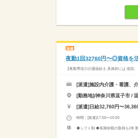
派遣
夜勤1回32760円〜◎資格
【夜勤専従の介護福祉士 具体的には 巡回、
[派遣]
施設内介護・看護、介
[勤務地]/神奈川県逗子市 /
[派遣]
日給32,760円〜36,36
時間：[派遣]17:00〜10:00
◆シフト制 ◆長期休暇の取得もOK 