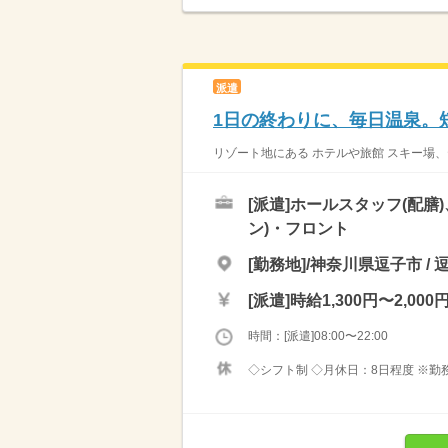
派遣
1日の終わりに、毎日温泉。
リゾート地にある ホテルや旅館 スキー場、
[派遣]
ホールスタッフ(配膳
ン)・フロント
[勤務地]/神奈川県逗子市 /
[派遣]
時給1,300円〜2,000
時間：[派遣]08:00〜22:00
◇シフト制 ◇月休日：8日程度 ※勤