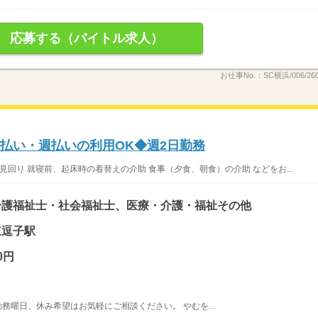
応募する（バイトル求人）
お仕事No.：
SC横浜/006/26
日払い・週払いの利用OK◆週2日勤務
見回り 就寝前、起床時の着替えの介助 食事（夕食、朝食）の介助 などをお...
介護福祉士・社会福祉士、医療・介護・福祉その他
東逗子駅
0円
勤務曜日、休み希望はお気軽にご相談ください。 やむを...