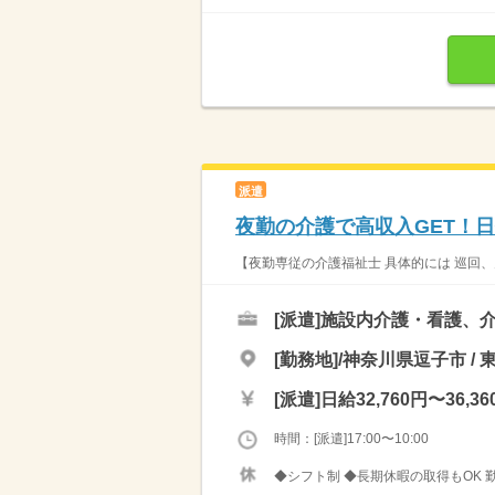
派遣
夜勤の介護で高収入GET！
【夜勤専従の介護福祉士 具体的には 巡回、
[派遣]
施設内介護・看護、
[勤務地]/神奈川県逗子市 / 
[派遣]
日給32,760円〜36,36
時間：[派遣]17:00〜10:00
◆シフト制 ◆長期休暇の取得もOK 