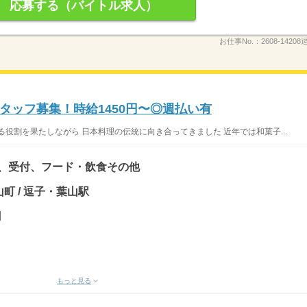
応募する（バイトル求人）
お仕事No.：
2608-142
タッフ募集！時給1450円〜◎週払い有
役割を果たしながら 日本料理の伝統に向き合ってきました 近年では和菓子...
)、受付、フード・飲食その他
町 / 逗子・葉山駅
円
もっと見る