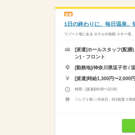
派遣
1日の終わりに、毎日温泉。
リゾート地にある ホテルや旅館 スキー場、
[派遣]
ホールスタッフ(配膳
ン)・フロント
[勤務地]/神奈川県逗子市 /
[派遣]
時給1,300円〜2,000
時間：[派遣]08:00〜22:00
◇シフト制 ◇月休日：8日程度 ※勤