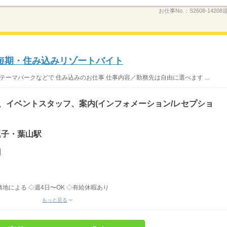
お仕事No.：
S2608-142
短期・住み込みリゾートバイト
テーマパークなどで 住み込みのお仕事 仕事内容／勤務先は自由に選べます ...
)、イベントスタッフ、案内(インフォメーション/レセプショ
 逗子・葉山駅
円
務地による ◇週4日〜OK ◇有給休暇あり
もっと見る