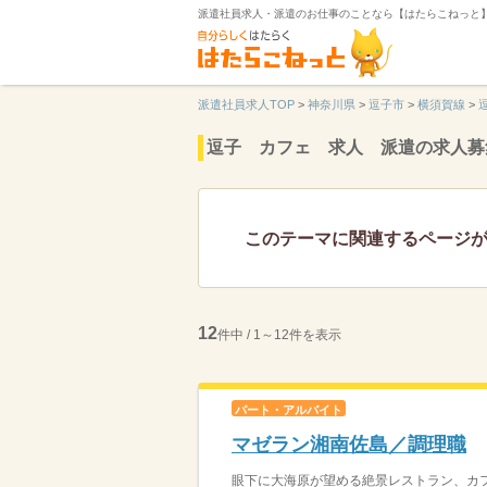
派遣社員求人・派遣のお仕事のことなら【はたらこねっと
派遣社員求人TOP
>
神奈川県
>
逗子市
>
横須賀線
>
逗子 カフェ 求人 派遣の求人募
このテーマに関連するページ
12
件中 / 1～12件を表示
パート・アルバイト
マゼラン湘南佐島／調理職
眼下に大海原が望める絶景レストラン、カフ