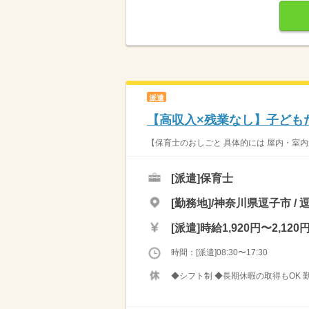
派遣
【高収入×残業なし】子ども
【保育士のおしごと 具体的には 屋内・室内
[派遣]
保育士
[勤務地]/神奈川県逗子市 /
[派遣]
時給1,920円〜2,120
時間：[派遣]08:30〜17:30
◆シフト制 ◆長期休暇の取得もOK 