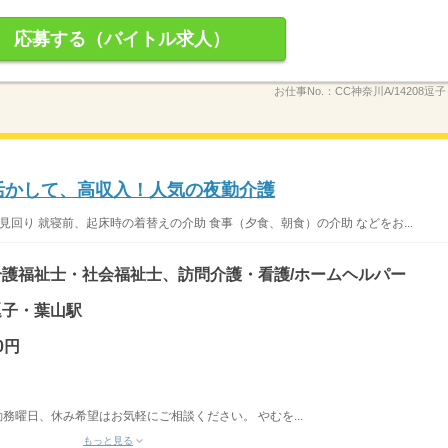
応募する（バイトル求人）
お仕事No.：
CC神奈川A/14208逗子
を活かして、高収入！人気の夜勤介護
見回り 就寝前、起床時の着替えの介助 食事（夕食、朝食）の介助 などをお...
護福祉士・社会福祉士、訪問介護・看護/ホームヘルパー
 逗子・葉山駅
0円
勤務曜日、休み希望はお気軽にご相談ください。 やむを...
もっと見る