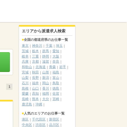
エリアから派遣求人検索
全国の都道府県のお仕事一覧
東京
神奈川
千葉
埼玉
茨城
栃木
群馬
愛知
岐阜
三重
静岡
大阪
兵庫
京都
滋賀
奈良
和歌山
北海道
青森
岩手
宮城
秋田
山形
福島
山梨
長野
新潟
富山
石川
福井
岡山
鳥取
1
島根
山口
香川
徳島
愛媛
高知
福岡
佐賀
長崎
熊本
大分
宮崎
鹿児島
沖縄
人気のエリアのお仕事一覧
港区
千代田区
新宿区
中央区
渋谷区
品川区