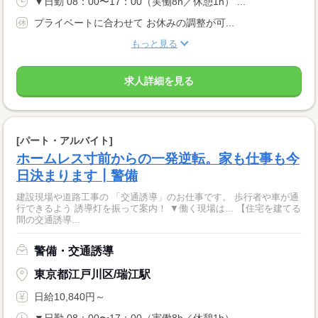
▼日勤 08：00〜17：00（実働8h／休憩1h） ...
プライベートに合わせて お休みの調整が可...
もっと見る
求人詳細を見る
[パート・アルバイト]
ホームレス寸前からの一発逆転。家も仕事も今
日決まります┃警備
建設現場や道路工事の 「交通誘導」のお仕事です。 歩行者や車が通
行できるよう 誘導灯を振って案内！ ▼働く現場は... 【住宅を建てる
間の交通誘導...
警備・交通誘導
東京都江戸川区/瑞江駅
日給10,840円～