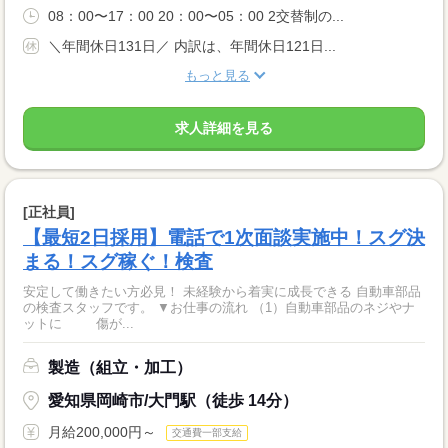
08：00〜17：00 20：00〜05：00 2交替制の...
＼年間休日131日／ 内訳は、年間休日121日...
もっと見る
求人詳細を見る
[正社員]
【最短2日採用】電話で1次面談実施中！スグ決
まる！スグ稼ぐ！検査
安定して働きたい方必見！ 未経験から着実に成長できる 自動車部品
の検査スタッフです。 ▼お仕事の流れ （1）自動車部品のネジやナ
ットに 傷が...
製造（組立・加工）
愛知県岡崎市/大門駅（徒歩 14分）
月給200,000円～
交通費一部支給