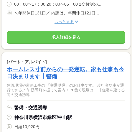
08：00〜17：00 20：00〜05：00 2交替制の...
＼年間休日131日／ 内訳は、年間休日121日...
もっと見る
求人詳細を見る
[パート・アルバイト]
ホームレス寸前からの一発逆転。家も仕事も今
日決まります┃警備
建設現場や道路工事の 「交通誘導」のお仕事です。 歩行者や車が通
行できるよう 誘導灯を振って案内！ ▼働く現場は... 【住宅を建てる
間の交通誘導...
警備・交通誘導
神奈川県横浜市緑区/中山駅
日給10,920円～