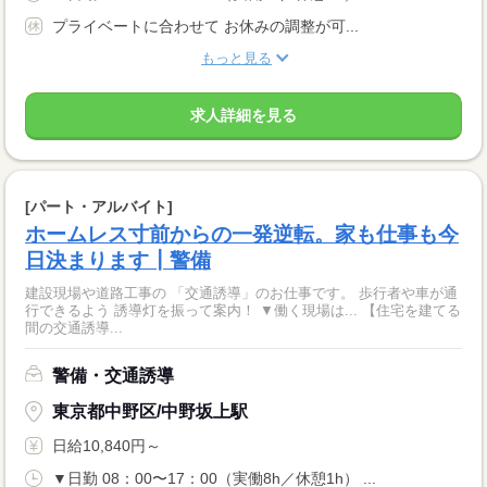
プライベートに合わせて お休みの調整が可...
もっと見る
求人詳細を見る
[パート・アルバイト]
ホームレス寸前からの一発逆転。家も仕事も今
日決まります┃警備
建設現場や道路工事の 「交通誘導」のお仕事です。 歩行者や車が通
行できるよう 誘導灯を振って案内！ ▼働く現場は... 【住宅を建てる
間の交通誘導...
警備・交通誘導
東京都中野区/中野坂上駅
日給10,840円～
▼日勤 08：00〜17：00（実働8h／休憩1h） ...