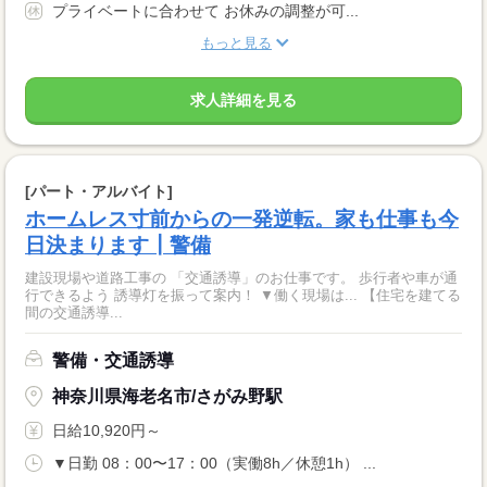
プライベートに合わせて お休みの調整が可...
もっと見る
求人詳細を見る
[パート・アルバイト]
ホームレス寸前からの一発逆転。家も仕事も今
日決まります┃警備
建設現場や道路工事の 「交通誘導」のお仕事です。 歩行者や車が通
行できるよう 誘導灯を振って案内！ ▼働く現場は... 【住宅を建てる
間の交通誘導...
警備・交通誘導
神奈川県海老名市/さがみ野駅
日給10,920円～
▼日勤 08：00〜17：00（実働8h／休憩1h） ...