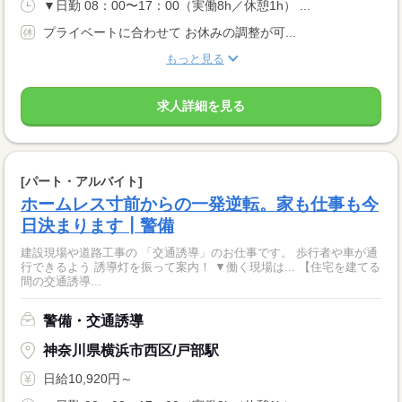
▼日勤 08：00〜17：00（実働8h／休憩1h） ...
プライベートに合わせて お休みの調整が可...
もっと見る
求人詳細を見る
[パート・アルバイト]
ホームレス寸前からの一発逆転。家も仕事も今
日決まります┃警備
建設現場や道路工事の 「交通誘導」のお仕事です。 歩行者や車が通
行できるよう 誘導灯を振って案内！ ▼働く現場は... 【住宅を建てる
間の交通誘導...
警備・交通誘導
神奈川県横浜市西区/戸部駅
日給10,920円～