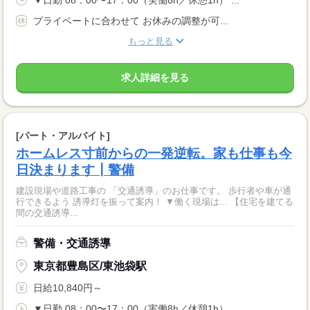
▼日勤 08：00〜17：00（実働8h／休憩1h） ...
プライベートに合わせて お休みの調整が可...
もっと見る
求人詳細を見る
[パート・アルバイト]
ホームレス寸前からの一発逆転。家も仕事も今
日決まります┃警備
建設現場や道路工事の 「交通誘導」のお仕事です。 歩行者や車が通
行できるよう 誘導灯を振って案内！ ▼働く現場は... 【住宅を建てる
間の交通誘導...
警備・交通誘導
東京都豊島区/東池袋駅
日給10,840円～
▼日勤 08：00〜17：00（実働8h／休憩1h） ...