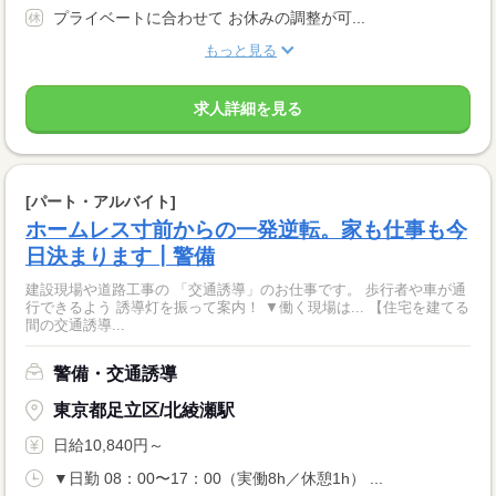
プライベートに合わせて お休みの調整が可...
もっと見る
求人詳細を見る
[パート・アルバイト]
ホームレス寸前からの一発逆転。家も仕事も今
日決まります┃警備
建設現場や道路工事の 「交通誘導」のお仕事です。 歩行者や車が通
行できるよう 誘導灯を振って案内！ ▼働く現場は... 【住宅を建てる
間の交通誘導...
警備・交通誘導
東京都足立区/北綾瀬駅
日給10,840円～
▼日勤 08：00〜17：00（実働8h／休憩1h） ...