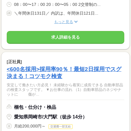
08：00〜17：00 20：00〜05：00 2交替制の...
＼年間休日131日／ 内訳は、年間休日121日...
もっと見る
求人詳細を見る
[正社員]
<600名採用>採用率90％！最短2日採用でスグ
決まる！コツモク検査
安定して働きたい方必見！ 未経験から着実に成長できる 自動車部品
の検査スタッフです。 ▼お仕事の流れ （1）自動車部品のネジやナ
ットに 傷が...
梱包・仕分け・検品
愛知県岡崎市/大門駅（徒歩 14分）
月給200,000円～
交通費一部支給