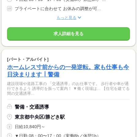
プライベートに合わせて お休みの調整が可...
もっと見る
求人詳細を見る
[パート・アルバイト]
ホームレス寸前からの一発逆転。家も仕事も今
日決まります┃警備
建設現場や道路工事の 「交通誘導」のお仕事です。 歩行者や車が通
行できるよう 誘導灯を振って案内！ ▼働く現場は... 【住宅を建てる
間の交通誘導...
警備・交通誘導
東京都中央区/勝どき駅
日給10,840円～
▼日勤 08：00〜17：00（実働8h／休憩1h） ...