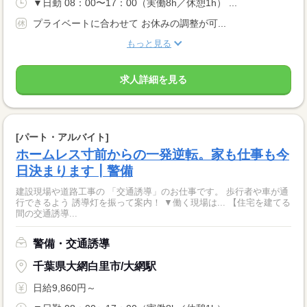
▼日勤 08：00〜17：00（実働8h／休憩1h） ...
プライベートに合わせて お休みの調整が可...
もっと見る
求人詳細を見る
[パート・アルバイト]
ホームレス寸前からの一発逆転。家も仕事も今
日決まります┃警備
建設現場や道路工事の 「交通誘導」のお仕事です。 歩行者や車が通
行できるよう 誘導灯を振って案内！ ▼働く現場は... 【住宅を建てる
間の交通誘導...
警備・交通誘導
千葉県大網白里市/大網駅
日給9,860円～