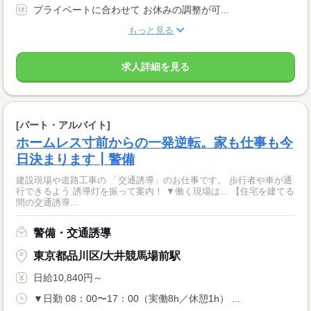
プライベートに合わせて お休みの調整が可...
もっと見る
求人詳細を見る
[パート・アルバイト]
ホームレス寸前からの一発逆転。家も仕事も今
日決まります┃警備
建設現場や道路工事の 「交通誘導」のお仕事です。 歩行者や車が通
行できるよう 誘導灯を振って案内！ ▼働く現場は... 【住宅を建てる
間の交通誘導...
警備・交通誘導
東京都品川区/大井競馬場前駅
日給10,840円～
▼日勤 08：00〜17：00（実働8h／休憩1h） ...