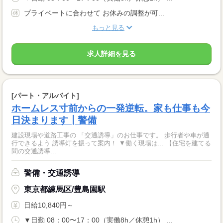
プライベートに合わせて お休みの調整が可...
もっと見る
求人詳細を見る
[パート・アルバイト]
ホームレス寸前からの一発逆転。家も仕事も今
日決まります┃警備
建設現場や道路工事の 「交通誘導」のお仕事です。 歩行者や車が通
行できるよう 誘導灯を振って案内！ ▼働く現場は... 【住宅を建てる
間の交通誘導...
警備・交通誘導
東京都練馬区/豊島園駅
日給10,840円～
▼日勤 08：00〜17：00（実働8h／休憩1h） ...