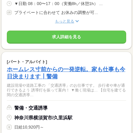
▼日勤 08：00〜17：00（実働8h／休憩1h） ...
プライベートに合わせて お休みの調整が可...
もっと見る
求人詳細を見る
[パート・アルバイト]
ホームレス寸前からの一発逆転。家も仕事も今
日決まります┃警備
建設現場や道路工事の 「交通誘導」のお仕事です。 歩行者や車が通
行できるよう 誘導灯を振って案内！ ▼働く現場は... 【住宅を建てる
間の交通誘導...
警備・交通誘導
神奈川県横須賀市/久里浜駅
日給10,920円～