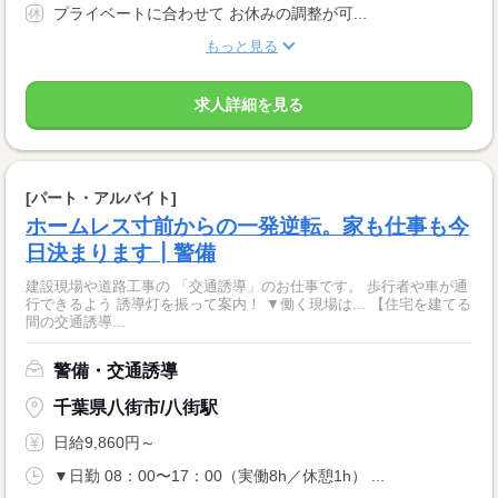
プライベートに合わせて お休みの調整が可...
もっと見る
求人詳細を見る
[パート・アルバイト]
ホームレス寸前からの一発逆転。家も仕事も今
日決まります┃警備
建設現場や道路工事の 「交通誘導」のお仕事です。 歩行者や車が通
行できるよう 誘導灯を振って案内！ ▼働く現場は... 【住宅を建てる
間の交通誘導...
警備・交通誘導
千葉県八街市/八街駅
日給9,860円～
▼日勤 08：00〜17：00（実働8h／休憩1h） ...