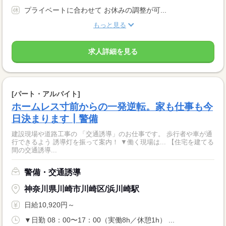
プライベートに合わせて お休みの調整が可...
もっと見る
求人詳細を見る
[パート・アルバイト]
ホームレス寸前からの一発逆転。家も仕事も今
日決まります┃警備
建設現場や道路工事の 「交通誘導」のお仕事です。 歩行者や車が通
行できるよう 誘導灯を振って案内！ ▼働く現場は... 【住宅を建てる
間の交通誘導...
警備・交通誘導
神奈川県川崎市川崎区/浜川崎駅
日給10,920円～
▼日勤 08：00〜17：00（実働8h／休憩1h） ...