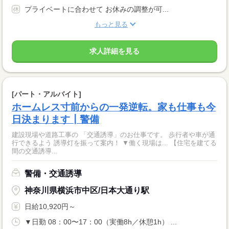
プライベートに合わせて お休みの調整が可...
もっと見る
求人詳細を見る
[パート・アルバイト]
ホームレス寸前からの一発逆転。家も仕事も今
日決まります┃警備
建設現場や道路工事の 「交通誘導」のお仕事です。 歩行者や車が通
行できるよう 誘導灯を振って案内！ ▼働く現場は... 【住宅を建てる
間の交通誘導...
警備・交通誘導
神奈川県横浜市中区/日本大通り駅
日給10,920円～
▼日勤 08：00〜17：00（実働8h／休憩1h） ...