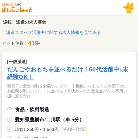
逆転 派遣の求人募集
派遣スタッフ活躍中に関する求人情報を見てみる
419
ヒット件数：
件
[一般派遣]
だんごやおもちを並べるだけ！50代活躍中♪未
経験OK！
和菓子の製造補助をお願いします。 1.機械から出てくるお団子や、
お饅頭を取ってバットに並べる ↓ 2.決められた数量並べたら専用の
棚に置くだけ！ ...
食品・飲料製造
愛知県豊橋市/二川駅（車 5分）
時給1,250円～1,563円
交通費一部支給