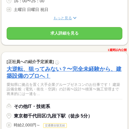
16：00〜25：00
土曜日 日曜日 祝日
もっと見る
求人詳細を見る
1週間以内公開
[正社員への紹介予定派遣]
?
大逆転、狙ってみない？〜完全未経験から、建
築設備のプロへ！
愛知県に拠点を置く大手企業グループゼネコンのお仕事です！ 建築
設備全般（電気・衛生・空調）の計画〜設計〜積算〜施工管理まで
将来的には一連を...
その他IT・技術系
東京都千代田区/九段下駅（徒歩 5分）
時給2,000円～
交通費全額支給