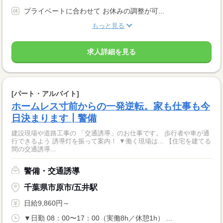
プライベートに合わせて お休みの調整が可...
もっと見る
求人詳細を見る
[パート・アルバイト]
ホームレス寸前からの一発逆転。家も仕事も今
日決まります┃警備
建設現場や道路工事の 「交通誘導」のお仕事です。 歩行者や車が通
行できるよう 誘導灯を振って案内！ ▼働く現場は... 【住宅を建てる
間の交通誘導...
警備・交通誘導
千葉県市原市/五井駅
日給9,860円～
▼日勤 08：00〜17：00（実働8h／休憩1h） ...