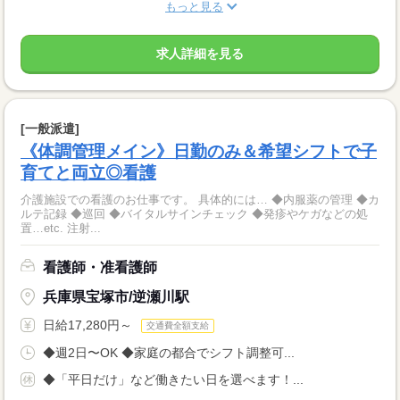
もっと見る
求人詳細を見る
[一般派遣]
《体調管理メイン》日勤のみ＆希望シフトで子
育てと両立◎看護
介護施設での看護のお仕事です。 具体的には… ◆内服薬の管理 ◆カ
ルテ記録 ◆巡回 ◆バイタルサインチェック ◆発疹やケガなどの処
置…etc. 注射...
看護師・准看護師
兵庫県宝塚市/逆瀬川駅
日給17,280円～
交通費全額支給
◆週2日〜OK ◆家庭の都合でシフト調整可...
◆「平日だけ」など働きたい日を選べます！...