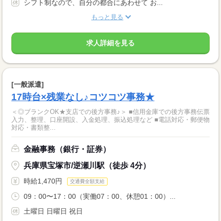
シフト制なので、自分の都合にあわせて お...
もっと見る
求人詳細を見る
[一般派遣]
17時台×残業なし♪コツコツ事務★
＜◎ブランクOK★支店での後方事務♪＞ ■信用金庫での後方事務伝票
入力、整理、口座開設、入金処理、振込処理など ■電話対応・郵便物
対応・書類整...
金融事務（銀行・証券）
兵庫県宝塚市/逆瀬川駅（徒歩 4分）
時給1,470円
交通費全額支給
09：00〜17：00（実働07：00、休憩01：00）...
土曜日 日曜日 祝日