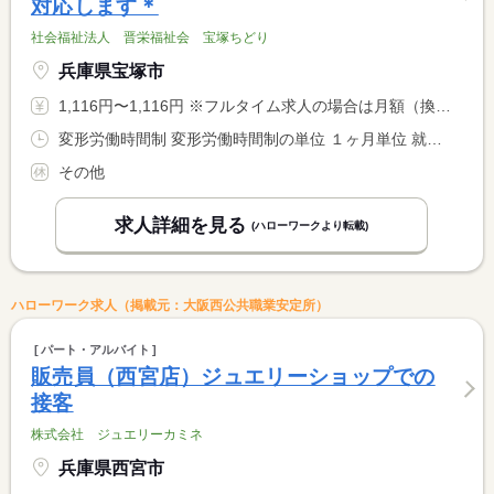
対応します＊
社会福祉法人 晋栄福祉会 宝塚ちどり
兵庫県宝塚市
1,116円〜1,116円 ※フルタイム求人の場合は月額（換算額）、パート求人の場合は時間額を表示しています。
変形労働時間制 変形労働時間制の単位 １ヶ月単位 就業時間１ 8時30分〜12時00分 就業時間２ 9時00分〜13時00分 就業時間３ 10時00分〜14時00分 又は 8時30分〜14時00分の時間の間の4時間程度 就業時間に関する特記事項 ・就業時間は要相談（柔軟に対応）
その他
求人詳細を見る
(ハローワークより転載)
ハローワーク求人（掲載元：大阪西公共職業安定所）
パート・アルバイト
販売員（西宮店）ジュエリーショップでの
接客
株式会社 ジュエリーカミネ
兵庫県西宮市