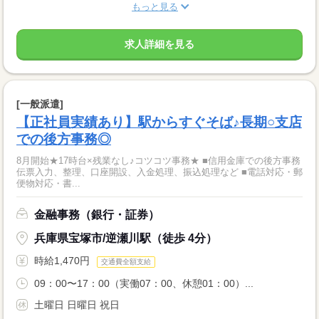
もっと見る
求人詳細を見る
[一般派遣]
【正社員実績あり】駅からすぐそば♪長期○支店
での後方事務◎
8月開始★17時台×残業なし♪コツコツ事務★ ■信用金庫での後方事務
伝票入力、整理、口座開設、入金処理、振込処理など ■電話対応・郵
便物対応・書...
金融事務（銀行・証券）
兵庫県宝塚市/逆瀬川駅（徒歩 4分）
時給1,470円
交通費全額支給
09：00〜17：00（実働07：00、休憩01：00）...
土曜日 日曜日 祝日