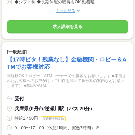
◆シフト制 ◆長期休暇の取得もOK 勤務曜...
もっと見る
求人詳細を見る
[一般派遣]
【17時ピタ！残業なし】金融機関・ロビー＆A
TMでお客様対応
未経験OK！ロビー・ATMコーナーでの接客をお願いします ■来店さ
れたお客様へのお声がけ（ご用件を聞いて番号札の案内などお願い
します） ■窓口やATM...
受付
兵庫県伊丹市/逆瀬川駅（バス 20分）
時給1,450円
交通費全額支給
9：00〜17：00（休憩1時間、実働7時間）※...