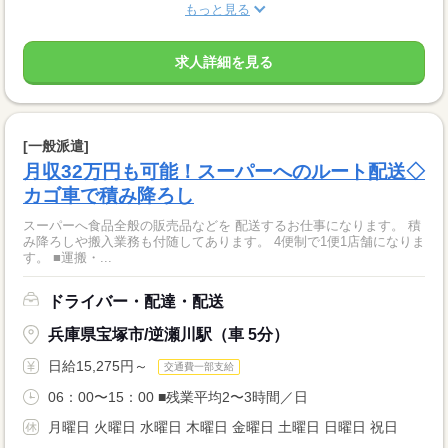
もっと見る
求人詳細を見る
[一般派遣]
月収32万円も可能！スーパーへのルート配送◇
カゴ車で積み降ろし
スーパーへ食品全般の販売品などを 配送するお仕事になります。 積
み降ろしや搬入業務も付随してあります。 4便制で1便1店舗になりま
す。 ■運搬・...
ドライバー・配達・配送
兵庫県宝塚市/逆瀬川駅（車 5分）
日給15,275円～
交通費一部支給
06：00〜15：00 ■残業平均2〜3時間／日
月曜日 火曜日 水曜日 木曜日 金曜日 土曜日 日曜日 祝日