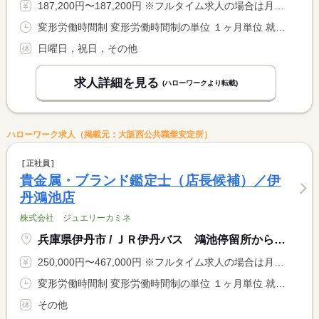
187,200円〜187,200円 ※フルタイム求人の場合は月額（換算額）、パート求人の場合は時間額を表示しています。
変形労働時間制 変形労働時間制の単位 １ヶ月単位 就業時間１ 8時30分〜19時15分 就業時間２ 8時30分〜13時00分 就業時間に関する特記事項 （１）月〜金 （１）の間の８時間 <BR> （２）土 <BR> 月平均労働時間１６０時間 <BR> 他店舗応援あり（就業時間は店舗ごとの営業時間に準ずる）
日曜日，祝日，その他
求人詳細を見る
(ハローワークより転載)
ハローワーク求人（掲載元：大阪西公共職業安定所）
正社員
貴金属・ブランド鑑定士（店長候補）／伊
丹鴻池店
株式会社 ジュエリーカミネ
兵庫県伊丹市 / ＪＲ伊丹バス 鴻池停留所から 徒歩２分
250,000円〜467,000円 ※フルタイム求人の場合は月額（換算額）、パート求人の場合は時間額を表示しています。
変形労働時間制 変形労働時間制の単位 １ヶ月単位 就業時間１ 9時30分〜18時30分
その他