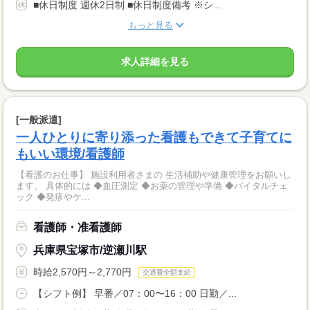
■休日制度 週休2日制 ■休日制度備考 ※シ...
もっと見る
求人詳細を見る
[一般派遣]
一人ひとりに寄り添った看護もできて子育てに
もいい環境/看護師
【看護のお仕事】 施設利用者さまの 生活補助や健康管理をお願いし
ます。 具体的には ◆血圧測定 ◆お薬の管理や準備 ◆バイタルチェ
ック ◆発疹やケ...
看護師・准看護師
兵庫県宝塚市/逆瀬川駅
時給2,570円～2,770円
交通費全額支給
【シフト例】 早番／07：00〜16：00 日勤／...