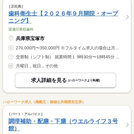
正社員
歯科衛生士【２０２６年９月開院・オープ
ニング】
逆瀬川美松歯科
兵庫県宝塚市
270,000円〜350,000円 ※フルタイム求人の場合は月額（換算額）、パート求人の場合は時間額を表示しています。
交替制（シフト制） 就業時間１ 9時30分〜18時45分 就業時間２ 8時30分〜14時15分 就業時間に関する特記事項 （通常）９：３０から１８：４５、（土曜・日曜）８：３０から１ <BR> ４：１５。始業・終業は診療前の準備・診療後の片付けを含む時間 <BR> です。月曜に加え、土曜または日曜のいずれかがお休みです（シフ <BR> ト制）。（２）の場合は、休憩なし
月曜日，祝日，その他
求人詳細を見る
(ハローワークより転載)
ハローワーク求人（掲載元：都城公共職業安定所）
パート・アルバイト
調理補助・配膳・下膳（ウエルライフ３号
館）