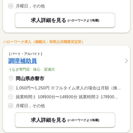
月曜日，その他
求人詳細を見る
(ハローワークより転載)
ハローワーク求人（掲載元：和気公共職業安定所）
パート・アルバイト
調理補助員
うなぎ専門店 味心 逆瀬川
岡山県赤磐市
1,050円〜1,250円 ※フルタイム求人の場合は月額（換算額）、パート求人の場合は時間額を表示しています。
就業時間１ 10時00分〜14時00分 就業時間２ 17時00分〜20時00分 就業時間に関する特記事項 ＊３０分〜１時間程度の残業が発生する日もあります。 <BR> （１）（２）いずれか（いずれも勤務希望は相談）
月曜日，その他
求人詳細を見る
(ハローワークより転載)