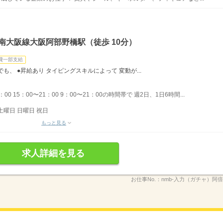
南大阪線大阪阿部野橋駅（徒歩 10分）
費一部支給
、 ●昇給あり タイピングスキルによって 変動が...
：00 15：00〜21：00 9：00〜21：00の時間帯で 週2日、1日6時間...
土曜日 日曜日 祝日
もっと見る
求人詳細を見る
お仕事No.：
nmb-入力（ガチャ）阿倍