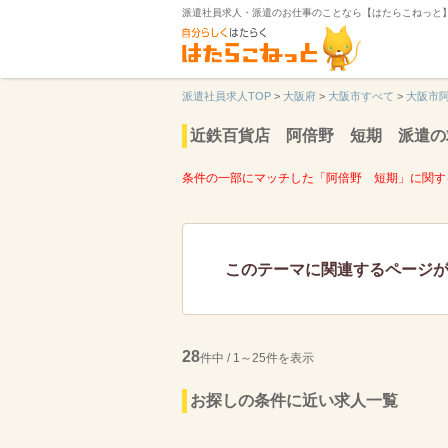
派遣社員求人・派遣のお仕事のことなら【はたらこねっと
派遣社員求人TOP
>
大阪府
>
大阪市すべて
>
大阪市
近鉄百貨店 阿倍野 短期 派遣の
条件の一部にマッチした「阿倍野 短期」に関す
このテーマに関連するページ
28
件中 / 1～25件を表示
お探しの条件に近い求人一覧