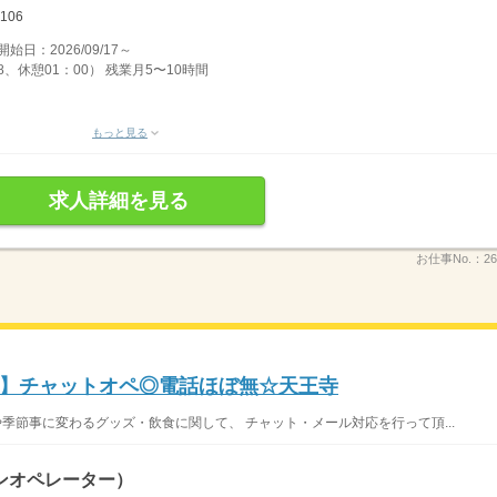
106
：2026/09/17～
8、休憩01：00） 残業月5〜10時間
もっと見る
求人詳細を見る
お仕事No.：
26
】チャットオペ◎電話ほぼ無☆天王寺
や季節事に変わるグッズ・飲食に関して、 チャット・メール対応を行って頂...
ンオペレーター）