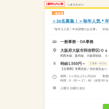
1週間以内公開
＼オススメ!／
一般派遣
＜30名募集！＞毎年人気＊
『毎年大人気！年末調整のお仕事』 30名の大
一般事務・OA事務
大阪府大阪市阿倍野区/Ｏｓ
関西本線、阪和線、大阪環状線、 Ｏｓａ
時給1,550円～
交通費一部支給
【交通費】実費支給／当社規定あり。 
期間：1ヵ月以上3ヵ月以内 勤務開始日
時間：9：00 〜 17：48 （休憩 60
土曜日 日曜日 祝日