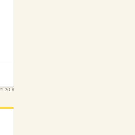
寺_週3_6