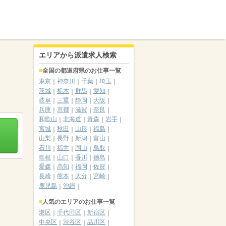
エリアから派遣求人検索
全国の都道府県のお仕事一覧
東京
神奈川
千葉
埼玉
茨城
栃木
群馬
愛知
岐阜
三重
静岡
大阪
兵庫
京都
滋賀
奈良
和歌山
北海道
青森
岩手
宮城
秋田
山形
福島
山梨
長野
新潟
富山
石川
福井
岡山
鳥取
島根
山口
香川
徳島
愛媛
高知
福岡
佐賀
長崎
熊本
大分
宮崎
鹿児島
沖縄
人気のエリアのお仕事一覧
港区
千代田区
新宿区
中央区
渋谷区
品川区