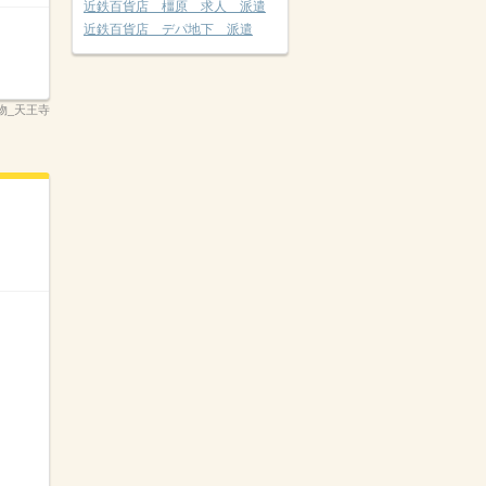
近鉄百貨店 橿原 求人 派遣
近鉄百貨店 デパ地下 派遣
し物_天王寺