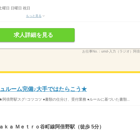
土曜日 日曜日 祝日
もっと見る
求人詳細を見る
お仕事No.：
umd-入力（ラジオ）阿倍
ュルーム完備♪大手ではたらこう★
台★阿倍野駅スグ↑コツコツ ●書類の仕分け、受付業務 ●ルールに基づいた書類...
ａｋａ Ｍｅｔｒｏ谷町線阿倍野駅（徒歩 5分）