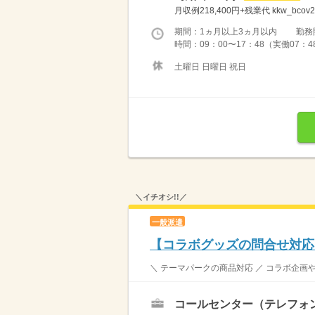
月収例218,400円+残業代 kkw_bcov2
期間：1ヵ月以上3ヵ月以内 勤務開始日
時間：09：00〜17：48（実働07：4
土曜日 日曜日 祝日
＼イチオシ!!／
一般派遣
【コラボグッズの問合せ対応
＼ テーマパークの商品対応 ／ コラボ企画
コールセンター（テレフォ