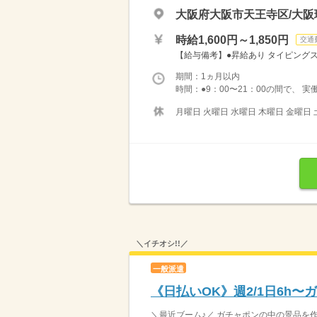
大阪府大阪市天王寺区/大阪
時給1,600円～1,850円
交通
【給与備考】●昇給あり タイピングスキ
期間：1ヵ月以内
時間：●9：00〜21：00の間で、 実
月曜日 火曜日 水曜日 木曜日 金曜日 
＼イチオシ!!／
一般派遣
《日払いOK》週2/1日6h
＼最近ブーム♪／ ガチャポンの中の景品を作