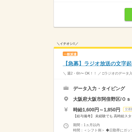
＼イチオシ!!／
一般派遣
【急募】ラジオ放送の文字起こ
＼ 週2・6h〜 OK！！ ／ □ラジオのデー
データ入力・タイピング
大阪府大阪市阿倍野区/Ｏｓ
時給1,600円～1,850円
交通
【給与備考】 未経験でも 高時給スター
期間：1ヵ月以内
時間：＜シフト例＞ ◆日勤帯にガッツリ派 