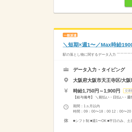
一般派遣
＼短期×週1〜／Max時給1
駅の落とし物に関するデータ入力 ￣￣￣￣￣￣
データ入力・タイピング
大阪府大阪市天王寺区/大
時給1,750円～1,900円
交通
【給与備考】 ＼前払い・日払い・週払
期間：1ヵ月以内
時間：09：00〜18：00 12：00〜20
■シフト制 ■週1〜OK ■平日のみ、土