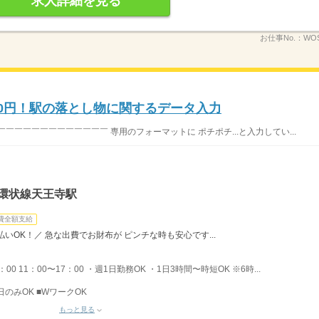
求人詳細を見る
お仕事No.：
WOS
900円！駅の落とし物に関するデータ入力
￣￣￣￣￣￣￣￣￣￣￣ 専用のフォーマットに ポチポチ...と入力してい...
阪環状線天王寺駅
費全額支給
いOK！／ 急な出費でお財布が ピンチな時も安心です...
：00 11：00〜17：00 ・週1日勤務OK ・1日3時間〜時短OK ※6時...
日のみOK ■WワークOK
もっと見る