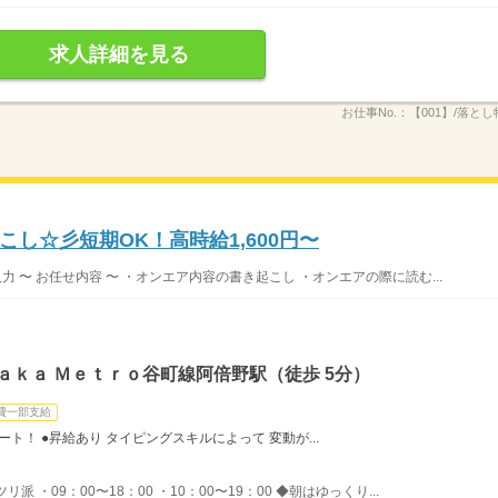
求人詳細を見る
お仕事No.：
【001】/落と
し☆彡短期OK！高時給1,600円〜
タ入力 〜 お任せ内容 〜 ・オンエア内容の書き起こし ・オンエアの際に読む...
ａｋａ Ｍｅｔｒｏ谷町線阿倍野駅（徒歩 5分）
費一部支給
ト！ ●昇給あり タイピングスキルによって 変動が...
・09：00〜18：00 ・10：00〜19：00 ◆朝はゆっくり...