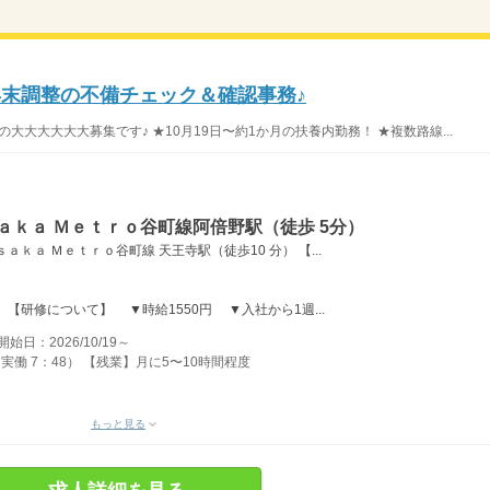
年末調整の不備チェック＆確認事務♪
大大大大大募集です♪ ★10月19日〜約1か月の扶養内勤務！ ★複数路線...
ａｋａ Ｍｅｔｒｏ谷町線阿倍野駅（徒歩 5分）
ｋａ Ｍｅｔｒｏ谷町線 天王寺駅（徒歩10 分） 【...
【研修について】 ▼時給1550円 ▼入社から1週...
：2026/10/19～
 分 実働 7：48） 【残業】月に5〜10時間程度
もっと見る