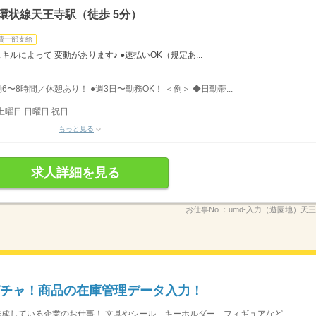
環状線天王寺駅（徒歩 5分）
費一部支給
ルによって 変動があります♪ ●速払いOK（規定あ...
働6〜8時間／休憩あり！ ●週3日〜勤務OK！ ＜例＞ ◆日勤帯...
土曜日 日曜日 祝日
もっと見る
求人詳細を見る
お仕事No.：
umd-入力（遊園地）天王
〜ガチャ！商品の在庫管理データ入力！
成している企業のお仕事！ 文具やシール、キーホルダー、フィギュアなど...