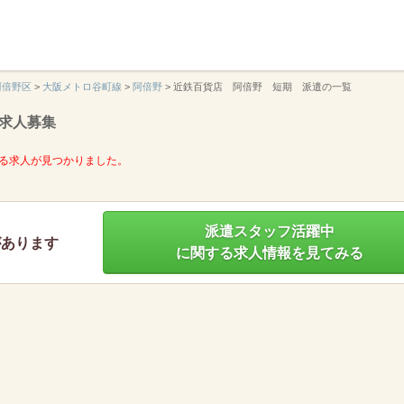
】
阿倍野区
>
大阪メトロ谷町線
>
阿倍野
>
近鉄百貨店 阿倍野 短期 派遣の一覧
求人募集
る求人が見つかりました。
派遣スタッフ活躍中
があります
に関する求人情報を見てみる