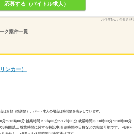
応募する（バイトル求人）
お仕事No.：
奈良近鉄百
ーク案件一覧
リンカー）
求人の場合は月額（換算額）、パート求人の場合は時間額を表示しています。
分〜16時00分 就業時間２ 9時00分〜17時00分 就業時間３ 10時00分〜18時00分
間の5時間以上 就業時間に関する特記事項 ※時間や日数などの相談可能です。 <BR>
りません。 <BR> ＊休憩時間は法定通りです。