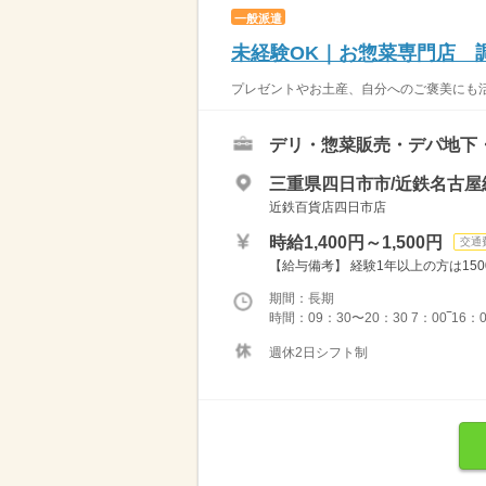
一般派遣
未経験OK｜お惣菜専門店 
プレゼントやお土産、自分へのご褒美にも活
デリ・惣菜販売・デパ地下
三重県四日市市/近鉄名古屋
近鉄百貨店四日市店
時給1,400円～1,500円
交通
【給与備考】 経験1年以上の方は150
期間：長期
時間：09：30〜20：30 7：00‾16
週休2日シフト制