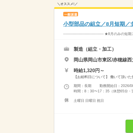
＼オススメ!／
一般派遣
小型部品の組立／8月短期／
---------------------------------- ★8月のみの短
製造（組立・加工）
岡山県岡山市東区/赤穂線西
時給1,320円～
【お給料日について】 働いて頂いた分
期間：長期 勤務開始日：2026/08
時間：8：30〜17：35（休憩65分
土曜日 日曜日 祝日