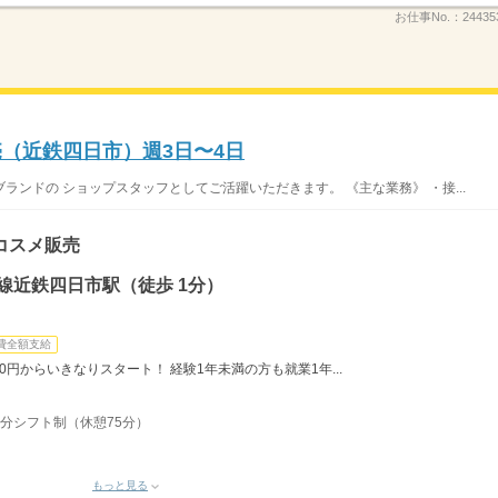
お仕事No.：
24435
販売（近鉄四日市）週3日〜4日
ンドの ショップスタッフとしてご活躍いただきます。 《主な業務》 ・接...
コスメ販売
線近鉄四日市駅（徒歩 1分）
費全額支給
0円からいきなりスタート！ 経験1年未満の方も就業1年...
15分シフト制（休憩75分）
もっと見る