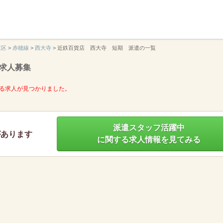
】
東区
>
赤穂線
>
西大寺
>
近鉄百貨店 西大寺 短期 派遣の一覧
求人募集
る求人が見つかりました。
派遣スタッフ活躍中
があります
に関する求人情報を見てみる