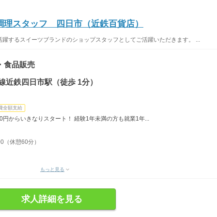
調理スタッフ 四日市（近鉄百貨店）
躍するスイーツブランドのショップスタッフとしてご活躍いただきます。 ...
・食品販売
線近鉄四日市駅（徒歩 1分）
費全額支給
0円からいきなりスタート！ 経験1年未満の方も就業1年...
：00（休憩60分）
もっと見る
求人詳細を見る