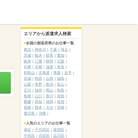
エリアから派遣求人検索
全国の都道府県のお仕事一覧
東京
神奈川
千葉
埼玉
茨城
栃木
群馬
愛知
岐阜
三重
静岡
大阪
兵庫
京都
滋賀
奈良
和歌山
北海道
青森
岩手
宮城
秋田
山形
福島
山梨
長野
新潟
富山
石川
福井
岡山
鳥取
島根
山口
香川
徳島
愛媛
高知
福岡
佐賀
長崎
熊本
大分
宮崎
鹿児島
沖縄
人気のエリアのお仕事一覧
港区
千代田区
新宿区
中央区
渋谷区
品川区