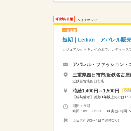
3日以内公開
＼イチオシ!／
一般派遣
短期｜Leilian アパレル
カジュアルからキレイめまで。レディースブラ
アパレル・ファッション・
三重県四日市市/近鉄名古屋
近鉄百貨店四日市店
時給1,400円～1,500円
交通
【給与備考】 経験1年以上の方は150
期間：長期
時間：09：30〜20：30 実働7時間
土日含む週3〜4日で調整OK！