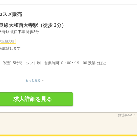
コスメ販売
良線大和西大寺駅（徒歩 3分）
寺駅 北口下車 徒歩3分
費全額支給
考慮致します
間、休憩1.5時間 シフト制 営業時間10：00〜19：00 残業はほと...
もっと見る
求人詳細を見る
お仕事No.：