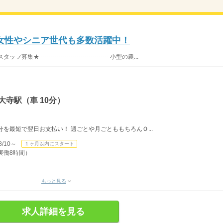
女性やシニア世代も多数活躍中！
期スタッフ募集★ ---------------------------------- 小型の農...
大寺駅（車 10分）
を最短で翌日お支払い！ 週ごとや月ごとももちろんＯ...
/10～
１ヶ月以内にスタート
・実働8時間）
もっと見る
求人詳細を見る