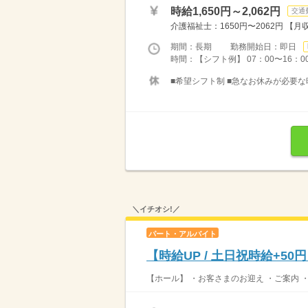
時給1,650円～2,062円
交通
介護福祉士：1650円〜2062円 【月収
期間：長期 勤務開始日：即日
時間：【シフト例】 07：00〜16：00 
■希望シフト制 ■急なお休みが必要な
＼イチオシ!／
パート・アルバイト
【時給UP / 土日祝時給+5
【ホール】 ・お客さまのお迎え ・ご案内 ・