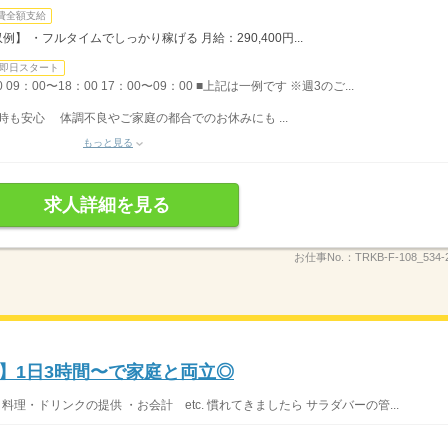
費全額支給
例】 ・フルタイムでしっかり稼げる 月給：290,400円...
即日スタート
09：00〜18：00 17：00〜09：00 ■上記は一例です ※週3のご...
時も安心 体調不良やご家庭の都合でのお休みにも ...
もっと見る
求人詳細を見る
お仕事No.：
TRKB-F-108_534-
0円】1日3時間〜で家庭と両立◎
料理・ドリンクの提供 ・お会計 etc. 慣れてきましたら サラダバーの管...