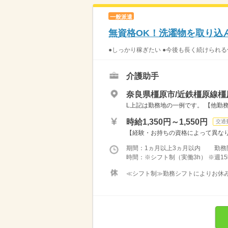
一般派遣
無資格OK！洗濯物を取り込
●しっかり稼ぎたい ●今後も長く続けられる
介護助手
奈良県橿原市/近鉄橿原線橿
L上記は勤務地の一例です。 【他勤務
時給1,350円～1,550円
交通
【経験・お持ちの資格によって異なります
期間：1ヵ月以上3ヵ月以内 勤務
時間：※シフト制（実働3h） ※週15
≪シフト制≫勤務シフトによりお休みは