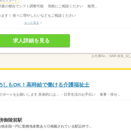
即日スタート
◆家庭の都合でシフト調整可能 気軽にご相談ください 無理...
べます！ 徐々に増やしたいなどもご相談ください
もっと見る
求人詳細を見る
お仕事No.：
NAR-奈良_32_2
めしもOK！高時給で働ける介護福祉士
ポートをお願いします 具体的には… ・日常生活のお手伝い 食事・排せ...
傍御陵前駅
他全国一円に勤務地多数あり◎掲載されている駅以外で...