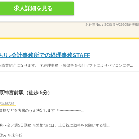
求人詳細を見る
お仕事No.：
SC奈良A/29205畝傍御
り♪会計事務所での経理事務STAFF
職業紹介になります。 ▼経理事務 ・帳簿等を会計ソフトによりパソコンにデ...
原神宮前駅（徒歩 5分）
費全額支給
どを考慮のうえ決定します ＊-----------------...
） 月〜金／週5日勤務 ※繁忙期には、土日祝に勤務をお願いする場...
休み 年末年始