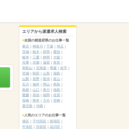
エリアから派遣求人検索
全国の都道府県のお仕事一覧
東京
神奈川
千葉
埼玉
茨城
栃木
群馬
愛知
岐阜
三重
静岡
大阪
兵庫
京都
滋賀
奈良
和歌山
北海道
青森
岩手
宮城
秋田
山形
福島
山梨
長野
新潟
富山
石川
福井
岡山
鳥取
島根
山口
香川
徳島
愛媛
高知
福岡
佐賀
長崎
熊本
大分
宮崎
鹿児島
沖縄
人気のエリアのお仕事一覧
港区
千代田区
新宿区
中央区
渋谷区
品川区