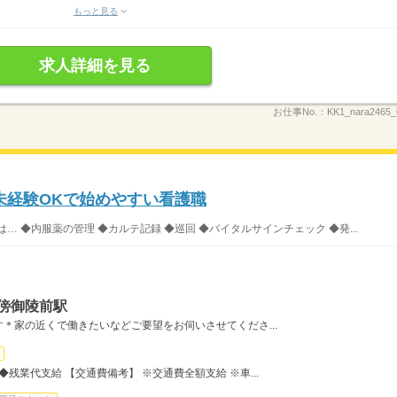
もっと見る
求人詳細を見る
お仕事No.：
KK1_nara2465_
未経験OKで始めやすい看護職
 ◆内服薬の管理 ◆カルテ記録 ◆巡回 ◆バイタルサインチェック ◆発...
傍御陵前駅
＊家の近くで働きたいなどご要望をお伺いさせてくださ...
残業代支給 【交通費備考】 ※交通費全額支給 ※車...