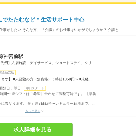
んでたたむなど＊生活サポート中心
仕事がしたい そんな方、 「介護」のお仕事はいかがでしょうか？ 介護と...
原神宮前駅
先例】入居施設、デイサービス、ショートステイ、クリ...
費全額支給
】 ■未経験の方（無資格）：時給1350円〜 ■未経...
開始日：即日
即日スタート
時間〜 ※シフトはご希望に合わせて調整可能です。 【早番...
異なります。 例）週3日勤務〜レギュラー勤務まで、...
もっと見る
求人詳細を見る