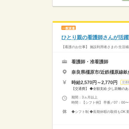
一般派遣
ひとり親の看護師さんが活躍
【看護のお仕事】 施設利用者さまの 生活補
看護師・准看護師
奈良県橿原市/近鉄橿原線畝
時給2,570円～2,770円
交通
【交通費】 ◆全額支給 少し距離のあ
期間：3ヵ月以上
時間：【シフト例】 早番／07：00〜16
◆シフト制 ◆長期休暇の取得もOK 