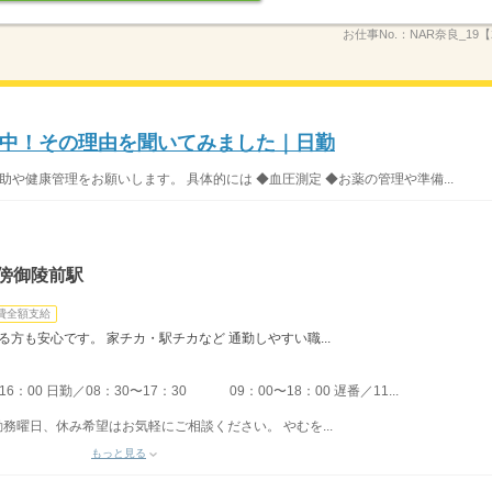
お仕事No.：
NAR奈良_19【
中！その理由を聞いてみました｜日勤
助や健康管理をお願いします。 具体的には ◆血圧測定 ◆お薬の管理や準備...
傍御陵前駅
費全額支給
る方も安心です。 家チカ・駅チカなど 通勤しやすい職...
：00 日勤／08：30〜17：30 09：00〜18：00 遅番／11...
勤務曜日、休み希望はお気軽にご相談ください。 やむを...
もっと見る