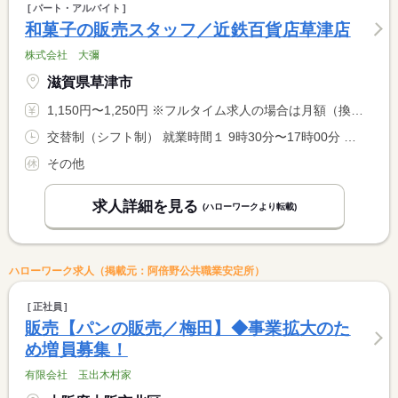
パート・アルバイト
和菓子の販売スタッフ／近鉄百貨店草津店
株式会社 大彌
滋賀県草津市
1,150円〜1,250円 ※フルタイム求人の場合は月額（換算額）、パート求人の場合は時間額を表示しています。
交替制（シフト制） 就業時間１ 9時30分〜17時00分 就業時間２ 11時45分〜19時45分 就業時間に関する特記事項 （１）・（２）の早番・遅番は、シフトにより交互に決まります。 <BR> （相談に応じます）
その他
求人詳細を見る
(ハローワークより転載)
ハローワーク求人（掲載元：阿倍野公共職業安定所）
正社員
販売【パンの販売／梅田】◆事業拡大のた
め増員募集！
有限会社 玉出木村家