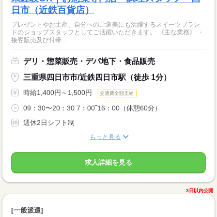
日市（近鉄百貨店）
プレゼントやお土産、自分へのご褒美にも活躍するスイーツブラン
ドのショップスタッフとしてご活躍いただきます。 《主な業務》 ・
接客販売及び付帯...
デリ・惣菜販売・デパ地下・食品販売
三重県四日市市/近鉄四日市駅（徒歩 1分）
時給1,400円～1,500円
交通費全額支給
09：30〜20：30 7：00‾16：00（休憩60分）
週休2日シフト制
もっと見る
求人詳細を見る
3日以内公開
[一般派遣]