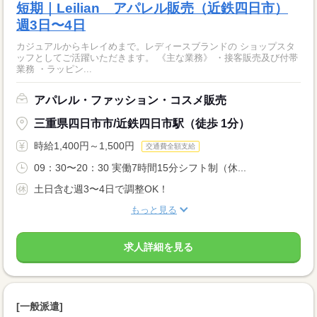
短期｜Leilian アパレル販売（近鉄四日市）
週3日〜4日
カジュアルからキレイめまで。レディースブランドの ショップスタ
ッフとしてご活躍いただきます。 《主な業務》 ・接客販売及び付帯
業務 ・ラッピン...
アパレル・ファッション・コスメ販売
三重県四日市市/近鉄四日市駅（徒歩 1分）
時給1,400円～1,500円
交通費全額支給
09：30〜20：30 実働7時間15分シフト制（休...
土日含む週3〜4日で調整OK！
もっと見る
求人詳細を見る
[一般派遣]