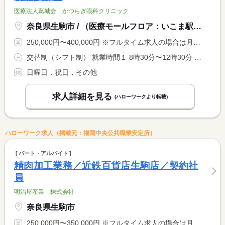
医療法人葛城会 かつらぎ眼科クリニック
奈良県生駒市 / （医療モールフロア：いこま駅メディカルモール）
250,000円〜400,000円 ※フルタイム求人の場合は月額（換算額）、パート求人の場合は時間額を表示しています。
交替制（シフト制） 就業時間１ 8時30分〜12時30分 就業時間２ 16時00分〜20時00分 就業時間３ 8時30分〜13時30分 就業時間に関する特記事項 （１）午前診（２）午後診（３）土曜日
日曜日，祝日，その他
求人詳細を見る
(ハローワークより転載)
ハローワーク求人（掲載元：福岡中央公共職業安定所）
パート・アルバイト
精肉加工業務／近鉄百貨店生駒店／契約社
員
明治屋産業 株式会社
奈良県生駒市
250,000円〜350,000円 ※フルタイム求人の場合は月額（換算額）、パート求人の場合は時間額を表示しています。