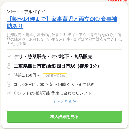
1週間以内公開
[パート・アルバイト]
【朝〜14時まで】家事育児と両立OK♪食事補
助あり
お鮨販売・簡単な製造のお仕事！！ テイクアウト専門店なので、 商
品の陳列や、お渡しなどが主なお仕事♪ まずは笑顔で対応ができれば
大丈夫◎ 製...
デリ・惣菜販売・デパ地下・食品販売
三重県四日市市/近鉄四日市駅（徒歩 1分）
時給1,150円～
交通費一部支給
08：00〜14：00 ＼朝〜14時くらいまで勤務...
◇シフトは相談可能 予定に合わせたシフト...
もっと見る
求人詳細を見る