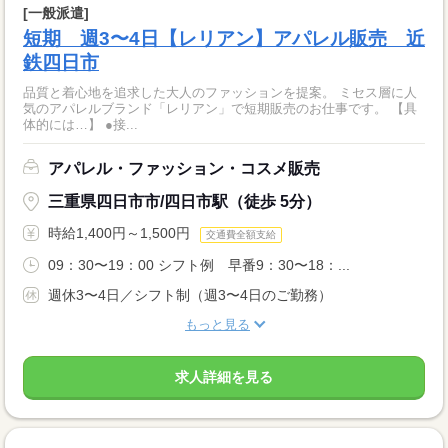
[一般派遣]
短期 週3〜4日【レリアン】アパレル販売 近
鉄四日市
品質と着心地を追求した大人のファッションを提案。 ミセス層に人
気のアパレルブランド「レリアン」で短期販売のお仕事です。 【具
体的には…】 ●接...
アパレル・ファッション・コスメ販売
三重県四日市市/四日市駅（徒歩 5分）
時給1,400円～1,500円
交通費全額支給
09：30〜19：00 シフト例 早番9：30〜18：...
週休3〜4日／シフト制（週3〜4日のご勤務）
もっと見る
求人詳細を見る