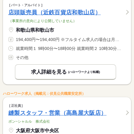
パート・アルバイト
店頭販売員（近鉄百貨店和歌山店）
（事業所の意向により公開していません）
和歌山県和歌山市
194,400円〜194,400円 ※フルタイム求人の場合は月額（換算額）、パート求人の場合は時間額を表示しています。
就業時間１ 9時00分〜18時00分 就業時間２ 10時30分〜19時30分 就業時間に関する特記事項 実働７時間３０分の交替制勤務（休憩９０分）シフト制
その他
求人詳細を見る
(ハローワークより転載)
ハローワーク求人（掲載元：伏見公共職業安定所）
正社員
縫製スタッフ・営業（高島屋大阪店）
ボン−シャルル 株式会社
大阪府大阪市中央区