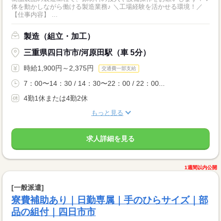
体を動かしながら働ける製造業務♪ ＼工場経験を活かせる環境！／
【仕事内容】 ...
製造（組立・加工）
三重県四日市市/河原田駅（車 5分）
時給1,900円～2,375円
交通費一部支給
7：00〜14：30 / 14：30〜22：00 / 22：00...
4勤1休または4勤2休
もっと見る
求人詳細を見る
1週間以内公開
[一般派遣]
寮費補助あり｜日勤専属｜手のひらサイズ｜部
品の組付｜四日市市