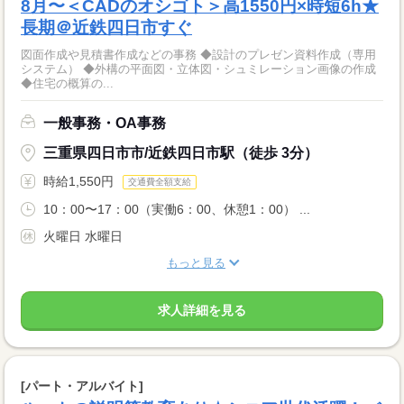
8月〜＜CADのオシゴト＞高1550円×時短6h★
長期＠近鉄四日市すぐ
図面作成や見積書作成などの事務 ◆設計のプレゼン資料作成（専用
システム） ◆外構の平面図・立体図・シュミレーション画像の作成
◆住宅の概算の...
一般事務・OA事務
三重県四日市市/近鉄四日市駅（徒歩 3分）
時給1,550円
交通費全額支給
10：00〜17：00（実働6：00、休憩1：00） ...
火曜日 水曜日
もっと見る
求人詳細を見る
[パート・アルバイト]