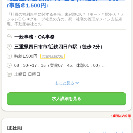
r事務＠1,500円♪
『社員の福利厚生に関する事務』未経験OK＊リモート＊駅チカ＊オ
シャレOK♪ ■グループ社員の方の、寮・社宅の管理がメイン支払処
理、不動産会社との...
一般事務・OA事務
三重県四日市市/近鉄四日市駅（徒歩 2分）
時給1,500円
交通費全額支給
08：30〜17：15（実働07：45、休憩01：00）...
土曜日 日曜日
もっと見る
求人詳細を見る
1週間以内公開
[正社員]