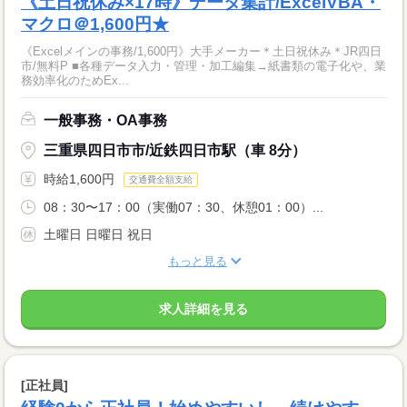
《土日祝休み×17時》データ集計/ExcelVBA・
マクロ＠1,600円★
《Excelメインの事務/1,600円》大手メーカー＊土日祝休み＊JR四日
市/無料P ■各種データ入力・管理・加工編集→紙書類の電子化や、業
務効率化のためEx...
一般事務・OA事務
三重県四日市市/近鉄四日市駅（車 8分）
時給1,600円
交通費全額支給
08：30〜17：00（実働07：30、休憩01：00）...
土曜日 日曜日 祝日
もっと見る
求人詳細を見る
[正社員]