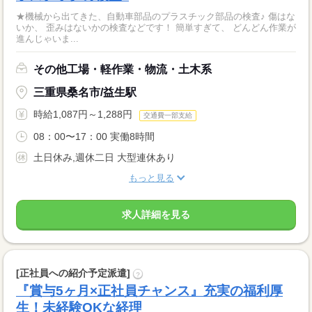
★機械から出てきた、自動車部品のプラスチック部品の検査♪ 傷はな
いか、 歪みはないかの検査などです！ 簡単すぎて、 どんどん作業が
進んじゃいま...
その他工場・軽作業・物流・土木系
三重県桑名市/益生駅
時給1,087円～1,288円
交通費一部支給
08：00〜17：00 実働8時間
土日休み,週休二日 大型連休あり
もっと見る
求人詳細を見る
[正社員への紹介予定派遣]
?
『賞与5ヶ月×正社員チャンス』充実の福利厚
生！未経験OKな経理