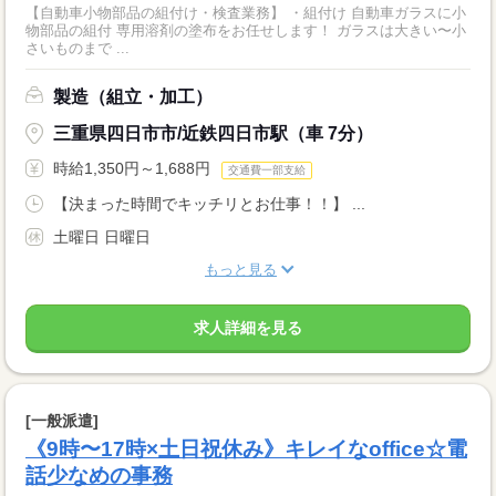
【自動車小物部品の組付け・検査業務】 ・組付け 自動車ガラスに小
物部品の組付 専用溶剤の塗布をお任せします！ ガラスは大きい〜小
さいものまで ...
製造（組立・加工）
三重県四日市市/近鉄四日市駅（車 7分）
時給1,350円～1,688円
交通費一部支給
【決まった時間でキッチリとお仕事！！】 ...
土曜日 日曜日
もっと見る
求人詳細を見る
[一般派遣]
《9時〜17時×土日祝休み》キレイなoffice☆電
話少なめの事務