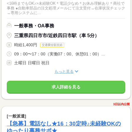
<16時までもOK♪>未経験OK＊電話少なめ＊お休み理解あり＊商社で
事務 ●自動車部品の注文処理メールにて注文受付→在庫状況チェック
→専用システムに...
一般事務・OA事務
三重県四日市市/近鉄四日市駅（車 5分）
時給1,400円
交通費全額支給
09：00〜17：00（実働07：00、休憩01：00）...
土曜日 日曜日 祝日
もっと見る
求人詳細を見る
3日以内公開
[一般派遣]
【急募】電話なし★16：30定時♪未経験OKの
ゆったり事務サポ★