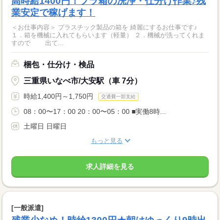
高時給1400円！プラ箱の洗浄・仕分け作業♪残
業安定で稼げます！
＜お仕事内容＞ プラスチック製品の箱を 綺麗にするお仕事です♪
１．箱を機械に入れてもらいます（軽量） ２．機械が洗ってくれま
すので 出て...
梱包・仕分け・検品
三重県いなべ市/大安駅（車 7分）
時給1,400円～1,750円
交通費一部支給
08：00〜17：00 20：00〜05：00 ■実働8時...
土曜日 日曜日
もっと見る
求人詳細を見る
[一般派遣]