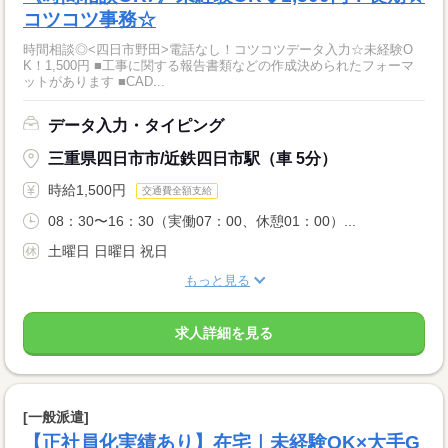
コツコツ事務☆
時間相談◎<四日市野田>電話なし！コツコツデータ入力☆未経験O
K！1,500円 ■工事に関する報告書類などの作成決められたフォーマ
ットがあります ■CAD...
データ入力・タイピング
三重県四日市市/近鉄四日市駅（車 5分）
時給1,500円
交通費全額支給
08：30〜16：30（実働07：00、休憩01：00）...
土曜日 日曜日 祝日
もっと見る
求人詳細を見る
[一般派遣]
【正社員化実績あり】在宅｜未経験OK×大手G