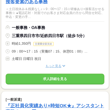
接客要素のある事務
＜土日祝休み＆残業なし♪＞9：00〜17：15☆研修あり×接客活かせる
事務☆ ●電話応対・対面でのお客さま対応会員の方から問合せ対応、
申込・変更の手...
一般事務・OA事務
三重県四日市市/近鉄四日市駅（徒歩 5分）
時給1,350円
交通費全額支給
09：00〜17：15（実働07：15、休憩01：00）...
土曜日 日曜日 祝日
もっと見る
求人詳細を見る
[一般派遣]
『正社員化実績あり×時短OK★』アシスタント