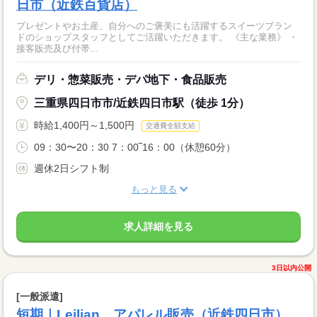
日市（近鉄百貨店）
プレゼントやお土産、自分へのご褒美にも活躍するスイーツブラン
ドのショップスタッフとしてご活躍いただきます。 《主な業務》 ・
接客販売及び付帯...
デリ・惣菜販売・デパ地下・食品販売
三重県四日市市/近鉄四日市駅（徒歩 1分）
時給1,400円～1,500円
交通費全額支給
09：30〜20：30 7：00‾16：00（休憩60分）
週休2日シフト制
もっと見る
求人詳細を見る
3日以内公開
[一般派遣]
短期｜Leilian アパレル販売（近鉄四日市）