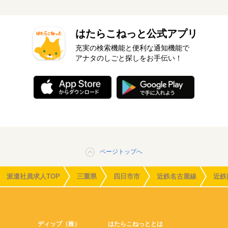
はたらこねっと公式アプリ
充実の検索機能と便利な通知機能で
アナタのしごと探しをお手伝い！
ページトップへ
派遣社員求人TOP
三重県
四日市市
近鉄名古屋線
近鉄
ディップ（株）
はたらこねっととは