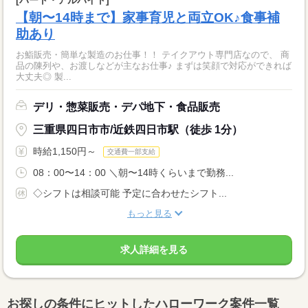
【朝〜14時まで】家事育児と両立OK♪食事補
助あり
お鮨販売・簡単な製造のお仕事！！ テイクアウト専門店なので、 商
品の陳列や、お渡しなどが主なお仕事♪ まずは笑顔で対応ができれば
大丈夫◎ 製...
デリ・惣菜販売・デパ地下・食品販売
三重県四日市市/近鉄四日市駅（徒歩 1分）
時給1,150円～
交通費一部支給
08：00〜14：00 ＼朝〜14時くらいまで勤務...
◇シフトは相談可能 予定に合わせたシフト...
もっと見る
求人詳細を見る
お探しの条件にヒットしたハローワーク案件一覧