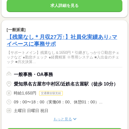
求人詳細を見る
[一般派遣]
【残業なし＊月収27万↑】社員化実績あり♪マ
イペースに事務サポ
【サポートメイン】残業なし＆1650円＊引継ぎしっかり◎勤怠チェ
ックなど ●勤怠チェック ●経費精算 ※専用システム ■入出金のチェ
ック ■月次決算...
一般事務・OA事務
愛知県名古屋市中村区/近鉄名古屋駅（徒歩 10分）
時給1,650円
交通費全額支給
09：00〜18：00（実働08：00、休憩01：00）...
土曜日 日曜日 祝日
もっと見る