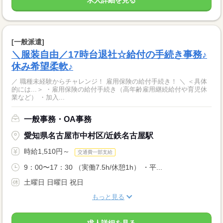
求人詳細を見る
[一般派遣]
＼服装自由／17時台退社☆給付の手続き事務♪
休み希望柔軟♪
／ 職種未経験からチャレンジ！ 雇用保険の給付手続き！ ＼ ＜具体
的には...＞ ・雇用保険の給付手続き（高年齢雇用継続給付や育児休
業など） ・加入...
一般事務・OA事務
愛知県名古屋市中村区/近鉄名古屋駅
時給1,510円～
交通費一部支給
9：00〜17：30 （実働7.5h/休憩1h） ・平...
土曜日 日曜日 祝日
もっと見る
求人詳細を見る