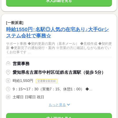
求人詳細を見る
[一般派遣]
時給1550円↑名駅◎人気の在宅あり♪大手Grシ
ステム会社で事務☆
サポート事務 ◆契約更新の案内（基本メール） ◆見積作成 ◆契約更
新 ◆更新完了の通知発行・案内 ※営業の方に確認しながら進めてい
くお仕事です ...
営業事務
愛知県名古屋市中村区/近鉄名古屋駅（徒歩 5分）
時給1,550円
交通費全額支給
9：15〜17：30（実働7：15、休憩1：00） ◆...
土曜日 日曜日 祝日
もっと見る