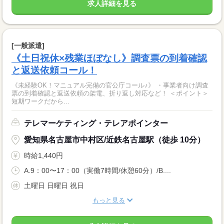
求人詳細を見る
[一般派遣]
《土日祝休×残業ほぼなし》調査票の到着確認
と返送依頼コール！
《未経験OK！マニュアル完備の官公庁コール♪》 ・事業者向け調査
票の到着確認と返送依頼の架電、折り返し対応など！ ＜ポイント＞
短期ワークだから...
テレマーケティング・テレアポインター
愛知県名古屋市中村区/近鉄名古屋駅（徒歩 10分）
時給1,440円
A.9：00〜17：00（実働7時間/休憩60分）/B....
土曜日 日曜日 祝日
もっと見る