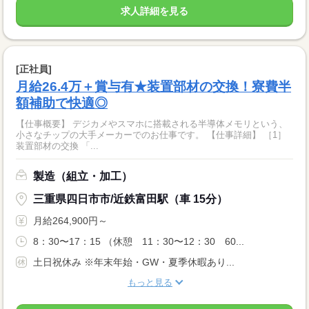
求人詳細を見る
[正社員]
月給26.4万＋賞与有★装置部材の交換！寮費半
額補助で快適◎
【仕事概要】 デジカメやスマホに搭載される半導体メモリという、
小さなチップの大手メーカーでのお仕事です。 【仕事詳細】 ［1］
装置部材の交換 「...
製造（組立・加工）
三重県四日市市/近鉄富田駅（車 15分）
月給264,900円～
8：30〜17：15 （休憩 11：30〜12：30 60...
土日祝休み ※年末年始・GW・夏季休暇あり...
もっと見る