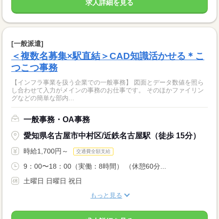
求人詳細を見る
[一般派遣]
＜複数名募集×駅直結＞CAD知識活かせる＊こ
つこつ事務
【インフラ事業を扱う企業での一般事務】 図面とデータ数値を照ら
し合わせて入力がメインの事務のお仕事です。 そのほかファイリン
グなどの簡単な部内...
一般事務・OA事務
愛知県名古屋市中村区/近鉄名古屋駅（徒歩 15分）
時給1,700円～
交通費全額支給
9：00〜18：00（実働：8時間） （休憩60分...
土曜日 日曜日 祝日
もっと見る