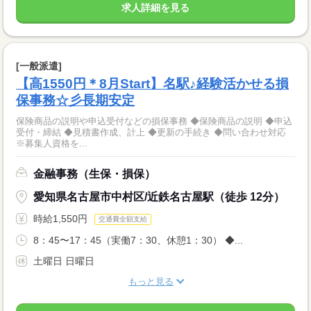
求人詳細を見る
[一般派遣]
【高1550円＊8月Start】名駅♪経験活かせる損
保事務☆彡長期安定
保険商品の説明や申込受付などの損保事務 ◆保険商品の説明 ◆申込
受付・締結 ◆見積書作成、計上 ◆更新の手続き ◆問い合わせ対応
※募集人資格を...
金融事務（生保・損保）
愛知県名古屋市中村区/近鉄名古屋駅（徒歩 12分）
時給1,550円
交通費全額支給
8：45〜17：45（実働7：30、休憩1：30） ◆...
土曜日 日曜日
もっと見る