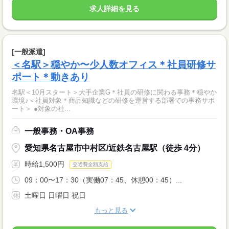
求人詳細を見る
[一般派遣]
＜名駅＞穏やか〜少人数オフィス＊社員研修サ
ポート＊動きあり
名駅＜10月スタート＞大手企業G＊社員の研修に関わる事務＊穏やか
環境♪＜社員対象＊商品知識などの研修を運営する部署での事務サポ
ート＞ ●対象の社...
一般事務・OA事務
愛知県名古屋市中村区/近鉄名古屋駅（徒歩 4分）
時給1,500円
交通費全額支給
09：00〜17：30（実働07：45、休憩00：45）...
土曜日 日曜日 祝日
もっと見る