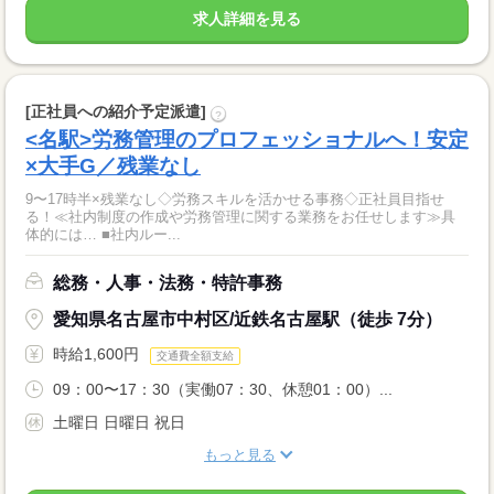
求人詳細を見る
[正社員への紹介予定派遣]
?
<名駅>労務管理のプロフェッショナルへ！安定
×大手G／残業なし
9〜17時半×残業なし◇労務スキルを活かせる事務◇正社員目指せ
る！≪社内制度の作成や労務管理に関する業務をお任せします≫具
体的には… ■社内ルー...
総務・人事・法務・特許事務
愛知県名古屋市中村区/近鉄名古屋駅（徒歩 7分）
時給1,600円
交通費全額支給
09：00〜17：30（実働07：30、休憩01：00）...
土曜日 日曜日 祝日
もっと見る