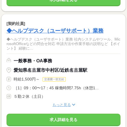
[契約社員]
◆ヘルプデスク（ユーザサポート）業務
◆ヘルプデスク（ユーザサポート）業務 社内システムやツール、Mic
rosoftOfficeなどの問合せ対応 申請方法や作業手順の説明など 【ポイ
ント】 経験に...
一般事務・OA事務
愛知県名古屋市中村区/近鉄名古屋駅
時給1,500円～
交通費一部支給
［1］09：00〜17：45 稼働時間7.75h（休憩1...
５勤２休（土日）
もっと見る
求人詳細を見る