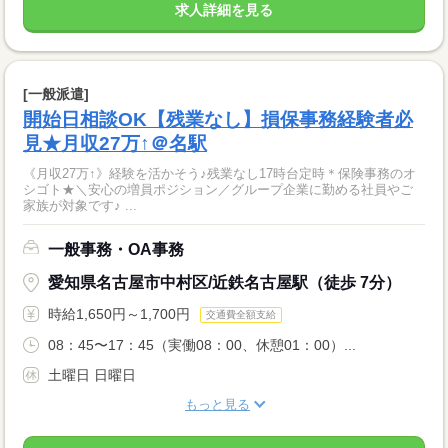
求人詳細を見る
[一般派遣]
開始日相談OK【残業なし】損保事務経験者必
見★月収27万↑＠名駅
《月収27万↑》経験を活かそう♪残業なし17時台定時＊保険事務のオ
シゴト★＼安心の増員ポジション／グループ企業に勤める社員やご
家族が対象です♪ ...
一般事務・OA事務
愛知県名古屋市中村区/近鉄名古屋駅（徒歩 7分）
時給1,650円～1,700円
交通費全額支給
08：45〜17：45（実働08：00、休憩01：00）...
土曜日 日曜日
もっと見る