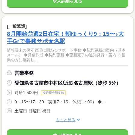
求人詳細を見る
[一般派遣]
8月開始◎週2日在宅！朝ゆっくり9：15〜♪大
手Grで事務サポ★名駅
情報端末の保守管理に関わるサポート事務 ◆契約更新の案内（基本
メール） ◆見積作成 ◆契約更新 ◆更新完了の通知発行・案内 ※営
業の方に確認し...
営業事務
愛知県名古屋市中村区/近鉄名古屋駅（徒歩 5分）
時給1,500円
交通費全額支給
9：15〜17：30（実働7：15、休憩1：00） ◆...
土曜日 日曜日 祝日
もっと見る