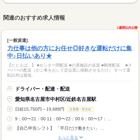
関連のおすすめ求人情報
1週間以内公開
[一般派遣]
力仕事は他の方にお任せ◎好きな運転だけに集
中♪日払いあり★
【たとえば…】 ■センター間配送 ■介護施設の送迎 ■郵便配送 ■ス
ーパーの配送（かご車をおして定位置に移動させるだけ） すべて運
転以外は最低...
ドライバー・配達・配送
愛知県名古屋市中村区/近鉄名古屋駅
日給15,750円～19,688円
交通費一部支給
9：00〜21：00 11：00〜22：00 6：00〜17：...
【自己申告シフト】 「平日だけ働きたい」 ...
もっと見る