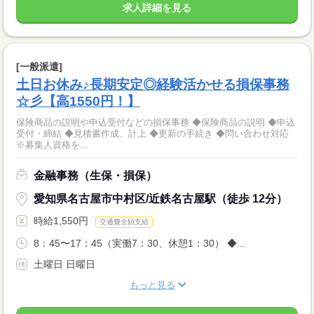
求人詳細を見る
[一般派遣]
土日お休み♪長期安定◎経験活かせる損保事務
☆彡【高1550円！】
保険商品の説明や申込受付などの損保事務 ◆保険商品の説明 ◆申込
受付・締結 ◆見積書作成、計上 ◆更新の手続き ◆問い合わせ対応
※募集人資格を...
金融事務（生保・損保）
愛知県名古屋市中村区/近鉄名古屋駅（徒歩 12分）
時給1,550円
交通費全額支給
8：45〜17：45（実働7：30、休憩1：30） ◆...
土曜日 日曜日
もっと見る