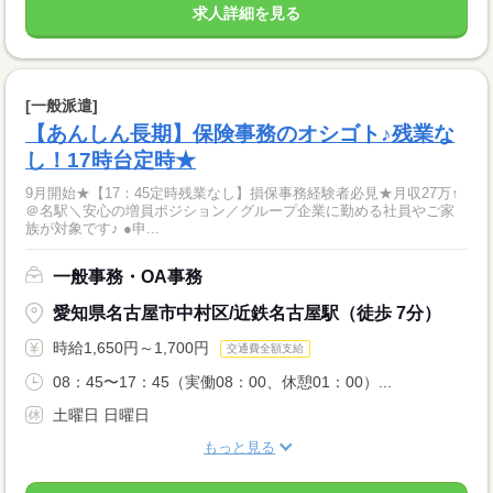
求人詳細を見る
[一般派遣]
【あんしん長期】保険事務のオシゴト♪残業な
し！17時台定時★
9月開始★【17：45定時残業なし】損保事務経験者必見★月収27万↑
＠名駅＼安心の増員ポジション／グループ企業に勤める社員やご家
族が対象です♪ ●申...
一般事務・OA事務
愛知県名古屋市中村区/近鉄名古屋駅（徒歩 7分）
時給1,650円～1,700円
交通費全額支給
08：45〜17：45（実働08：00、休憩01：00）...
土曜日 日曜日
もっと見る