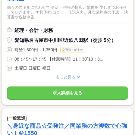
個々のスキルに合わせて 会計・税務の幅広い業務を 少しずつお任せ
していきます。 ▼具体的には… ・仕訳入力、月次試算表の作成 ・決
算書や税務申告...
経理・会計・財務
愛知県名古屋市中川区/近鉄八田駅（徒歩 5分）
時給1,300円～1,350円
交通費一部支給
08：45〜17：45 【休憩時間】11：30‾13：3...
土曜日 日曜日 祝日
もっと見る
求人詳細を見る
[一般派遣]
＼身近な商品☆受発注／同業務の方複数で心強
い！＠1550