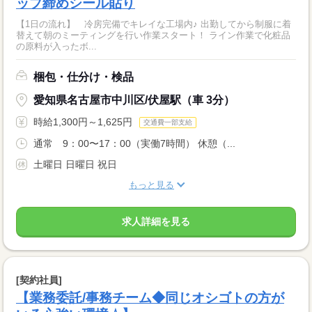
ップ締めシール貼り
【1日の流れ】 冷房完備でキレイな工場内♪ 出勤してから制服に着
替えて朝のミーティングを行い作業スタート！ ライン作業で化粧品
の原料が入ったボ...
梱包・仕分け・検品
愛知県名古屋市中川区/伏屋駅（車 3分）
時給1,300円～1,625円
交通費一部支給
通常 9：00〜17：00（実働7時間） 休憩（...
土曜日 日曜日 祝日
もっと見る
求人詳細を見る
[契約社員]
【業務委託/事務チーム◆同じオシゴトの方が