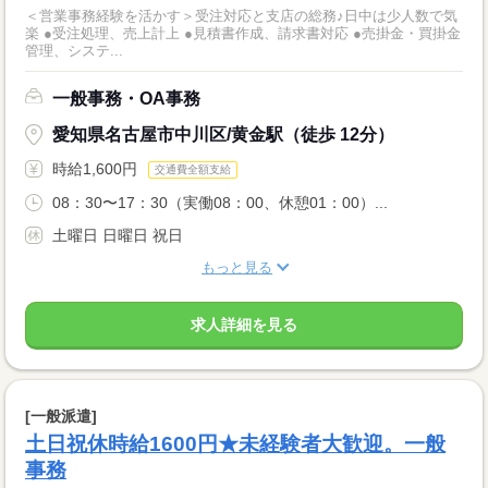
＜営業事務経験を活かす＞受注対応と支店の総務♪日中は少人数で気
楽 ●受注処理、売上計上 ●見積書作成、請求書対応 ●売掛金・買掛金
管理、システ...
一般事務・OA事務
愛知県名古屋市中川区/黄金駅（徒歩 12分）
時給1,600円
交通費全額支給
08：30〜17：30（実働08：00、休憩01：00）...
土曜日 日曜日 祝日
もっと見る
求人詳細を見る
[一般派遣]
土日祝休時給1600円★未経験者大歓迎。一般
事務