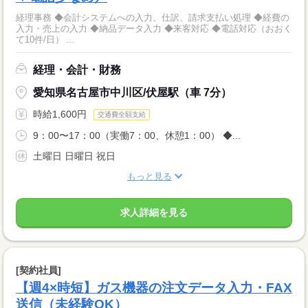
経理事務 ◆会計システムへの入力、仕訳、請求支払い処理 ◆経費の
入力・売上の入力 ◆納品データ入力 ◆来客対応 ◆電話対応（おおく
て10件/日） ...
経理・会計・財務
愛知県名古屋市中川区/伏屋駅（車 7分）
時給1,600円
交通費全額支給
9：00〜17：00（実働7：00、休憩1：00） ◆...
土曜日 日曜日 祝日
もっと見る
求人詳細を見る
[契約社員]
【週4×時短】ガス機器の注文データ入力・FAX
送信（未経験OK）