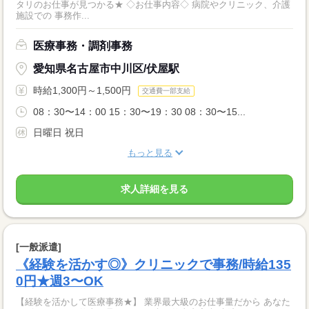
タリのお仕事が見つかる★ ◇お仕事内容◇ 病院やクリニック、介護
施設での 事務作...
医療事務・調剤事務
愛知県名古屋市中川区/伏屋駅
時給1,300円～1,500円
交通費一部支給
08：30〜14：00 15：30〜19：30 08：30〜15...
日曜日 祝日
もっと見る
求人詳細を見る
[一般派遣]
《経験を活かす◎》クリニックで事務/時給135
0円★週3〜OK
【経験を活かして医療事務★】 業界最大級のお仕事量だから あなた