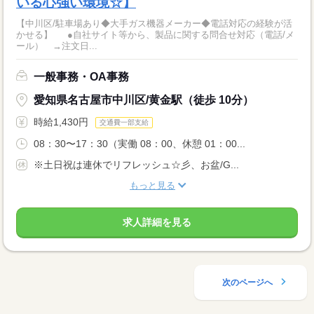
いる心強い環境☆】
【中川区/駐車場あり◆大手ガス機器メーカー◆電話対応の経験が活
かせる】 ●自社サイト等から、製品に関する問合せ対応（電話/メ
ール） →注文日...
一般事務・OA事務
愛知県名古屋市中川区/黄金駅（徒歩 10分）
時給1,430円
交通費一部支給
08：30〜17：30（実働 08：00、休憩 01：00...
※土日祝は連休でリフレッシュ☆彡、お盆/G...
もっと見る
求人詳細を見る
次のページへ