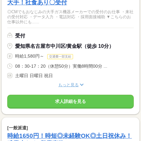
大手！社食あり〇受付
◎CMでもおなじみの大手ガス機器メーカーでの受付のお仕事 ・来社
の受付対応 ・データ入力 ・電話対応 ・採用面接補助 ▼こちらのお
仕事以外にも......
受付
愛知県名古屋市中川区/黄金駅（徒歩 10分）
時給1,580円～
交通費一部支給
08：30-17：20（休憩50分）実働8時間00分 ...
土曜日 日曜日 祝日
もっと見る
求人詳細を見る
[一般派遣]
時給1650円！時短◎未経験OK◎土日祝休み！