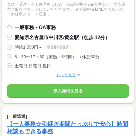
見積・受注・売上処理をはじめ、部品管理や設備管理など、支店運
営全般をサポートしていただきます。 ★実施中★LINEでつながる
「お仕事スタート応援...
一般事務・OA事務
愛知県名古屋市中川区/黄金駅（徒歩 12分）
時給1,550円～
交通費全額支給
8：30〜17：30（実働：8時間） （休憩60分...
土曜日 日曜日 祝日
もっと見る
求人詳細を見る
[一般派遣]
【一人事務☆引継ぎ期間たっぷりで安心】時間
相談もできる事務