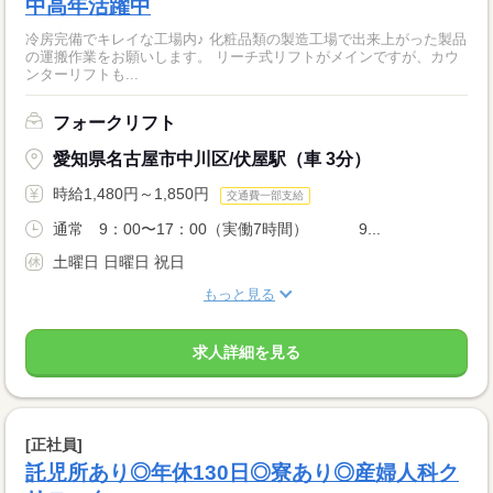
中高年活躍中
冷房完備でキレイな工場内♪ 化粧品類の製造工場で出来上がった製品
の運搬作業をお願いします。 リーチ式リフトがメインですが、カウ
ンターリフトも...
フォークリフト
愛知県名古屋市中川区/伏屋駅（車 3分）
時給1,480円～1,850円
交通費一部支給
通常 9：00〜17：00（実働7時間） 9...
土曜日 日曜日 祝日
もっと見る
求人詳細を見る
[正社員]
託児所あり◎年休130日◎寮あり◎産婦人科ク