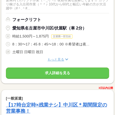
倉庫内でのリフト作業（＾_-）-☆ 夜勤専属も急募してます☆ ガッツ
リ稼げる入出荷作業（＾＾♪ 10代から60代と幅広い年齢の方が大活
躍中（#＾.＾#...
フォークリフト
愛知県名古屋市中川区/伏屋駅（車 2分）
時給1,500円～1,875円
交通費一部支給
8：30〜17：45 8：45〜18：00 ※希望者は夜...
土曜日 日曜日 祝日
もっと見る
求人詳細を見る
3日以内公開
[一般派遣]
【17時台定時×残業ナシ】中川区＊期間限定の
営業事務！