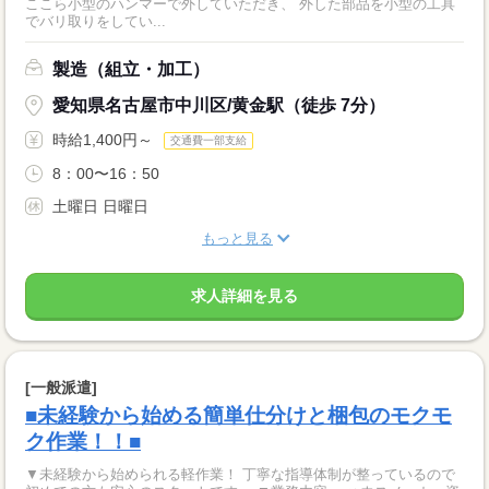
ここら小型のハンマーで外していただき、 外した部品を小型の工具
でバリ取りをしてい...
製造（組立・加工）
愛知県名古屋市中川区/黄金駅（徒歩 7分）
時給1,400円～
交通費一部支給
8：00〜16：50
土曜日 日曜日
もっと見る
求人詳細を見る
[一般派遣]
■未経験から始める簡単仕分けと梱包のモクモ
ク作業！！■
▼未経験から始められる軽作業！ 丁寧な指導体制が整っているので