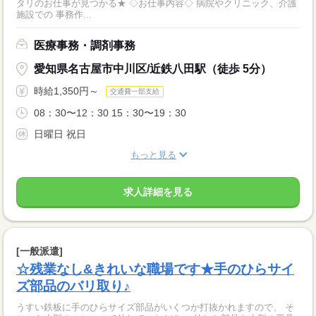
タリのお仕事が見つかる★ ◇お仕事内容◇ 病院やクリニック、介護
施設での 事務作...
医療事務・調剤事務
愛知県名古屋市中川区/近鉄八田駅（徒歩 5分）
時給1,350円～
交通費一部支給
08：30〜12：30 15：30〜19：30
日曜日 祝日
もっと見る
求人詳細を見る
[一般派遣]
☆残業なし&きれいな職場です★手のひらサイ
ズ部品のバリ取り♪
うすい鉄板に手のひらサイズ部品がいくつか打抜かれますので、 そ