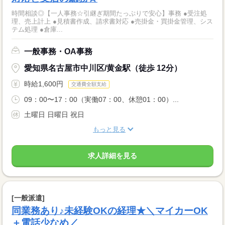
時間相談◎【一人事務☆引継ぎ期間たっぷりで安心】事務 ●受注処
理、売上計上 ●見積書作成、請求書対応 ●売掛金・買掛金管理、シス
テム処理 ●倉庫...
一般事務・OA事務
愛知県名古屋市中川区/黄金駅（徒歩 12分）
時給1,600円
交通費全額支給
09：00〜17：00（実働07：00、休憩01：00）...
土曜日 日曜日 祝日
もっと見る
求人詳細を見る
[一般派遣]
同業務あり♪未経験OKの経理★＼マイカーOK
＋電話少なめ／