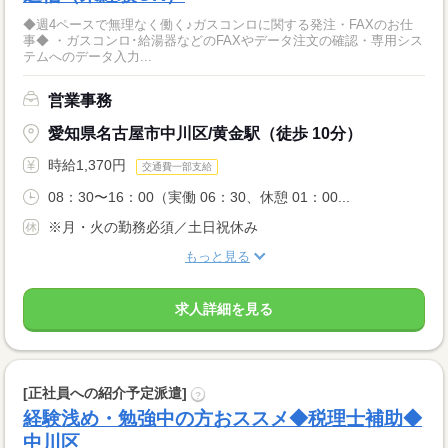
◆週4ペースで無理なく働く♪ガスコンロに関する発注・FAXのお仕
事◆ ・ガスコンロ･給湯器などのFAXやデータ注文の確認・専用シス
テムへのデータ入力...
営業事務
愛知県名古屋市中川区/黄金駅（徒歩 10分）
時給1,370円
交通費一部支給
08：30〜16：00（実働 06：30、休憩 01：00...
※月・火の勤務必須／土日祝休み
もっと見る
求人詳細を見る
[正社員への紹介予定派遣]
?
経験浅め・勉強中の方おススメ◆税理士補助◆
中川区