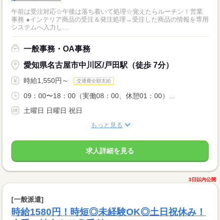
午前は受注対応☆午後は落ち着いて処理☆覚えたらルーチン！営業
事務 ●インテリア商品の受注＆発注処理→受注した商品の情報を専用
システムへ入力し...
一般事務・OA事務
愛知県名古屋市中川区/戸田駅（徒歩 7分）
時給1,550円～
交通費全額支給
09：00〜18：00（実働08：00、休憩01：00）...
土曜日 日曜日 祝日
もっと見る
求人詳細を見る
3日以内公開
[一般派遣]
時給1580円！時短◎未経験OK◎土日祝休み！