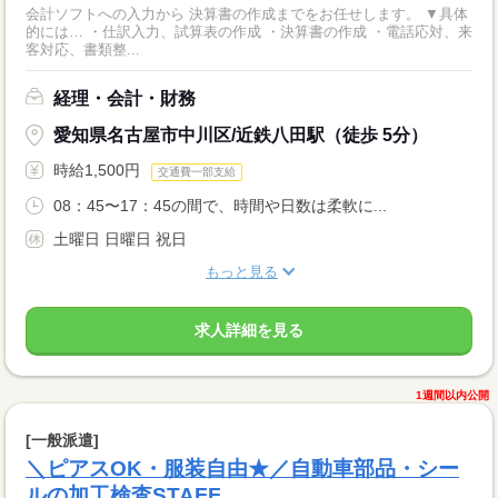
会計ソフトへの入力から 決算書の作成までをお任せします。 ▼具体
的には… ・仕訳入力、試算表の作成 ・決算書の作成 ・電話応対、来
客対応、書類整...
経理・会計・財務
愛知県名古屋市中川区/近鉄八田駅（徒歩 5分）
時給1,500円
交通費一部支給
08：45〜17：45の間で、時間や日数は柔軟に...
土曜日 日曜日 祝日
もっと見る
求人詳細を見る
1週間以内公開
[一般派遣]
＼ピアスOK・服装自由★／自動車部品・シー
ルの加工検査STAFF