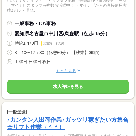
〇おすすめポイント〇 ・カンタン業務で未経験から事務デビュー☆
・マイナビスタッフも複数名活躍中！ ・マイナビからの直接雇用実
績あり♪ ＜具体...
一般事務・OA事務
愛知県名古屋市中川区/烏森駅（徒歩 15分）
時給1,470円
交通費一部支給
8：40〜17：30（休憩60分） 【残業】0時間...
土曜日 日曜日 祝日
もっと見る
求人詳細を見る
[一般派遣]
♪カンタン入出荷作業♪ガッツリ稼ぎたい方集合
☆リフト作業（＾＾）