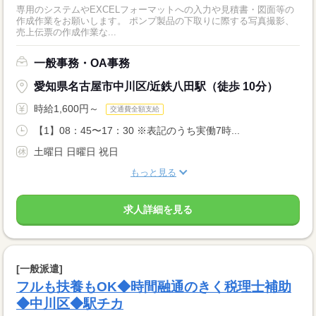
専用のシステムやEXCELフォーマットへの入力や見積書・図面等の
作成作業をお願いします。 ポンプ製品の下取りに際する写真撮影、
売上伝票の作成作業な...
一般事務・OA事務
愛知県名古屋市中川区/近鉄八田駅（徒歩 10分）
時給1,600円～
交通費全額支給
【1】08：45〜17：30 ※表記のうち実働7時...
土曜日 日曜日 祝日
もっと見る
求人詳細を見る
[一般派遣]
フルも扶養もOK◆時間融通のきく税理士補助
◆中川区◆駅チカ