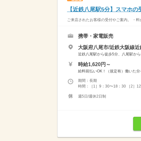
【近鉄八尾駅5分】スマホの
ご来店されたお客様の受付やご案内。 ・料金
携帯・家電販売
大阪府八尾市/近鉄大阪線近
近鉄八尾駅から徒歩5分、八尾駅から
時給1,620円～
給料前払いOK！（規定有）働いた分を早め
期間：長期
時間：［1］9：30〜18：30 ［2］1
週5日/週休2日制