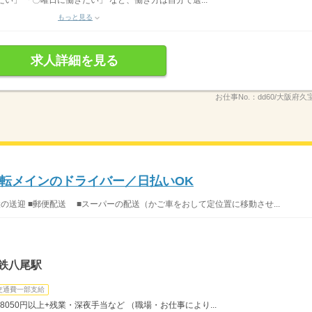
い」 「〇曜日に働きたい」 など、働き方は自分で選...
もっと見る
求人詳細を見る
お仕事No.：
dd60/大阪府久
転メインのドライバー／日払いOK
設の送迎 ■郵便配送 ■スーパーの配送（かご車をおして定位置に移動させ...
鉄八尾駅
交通費一部支給
8050円以上+残業・深夜手当など （職場・お仕事により...