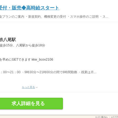
受付・販売◆高時給スタート
プランのご案内 ・新規契約、機種変更の受付 ・スマホ操作のご説明 ・ス...
鉄八尾駅
徒歩15分、八尾駅から徒歩18分
にGETできます kkw_bcov2106
2：00〜21：00 ・9時30分〜21時00分の間で8時間勤務 ・残業は月...
もっと見る
求人詳細を見る
お仕事No.：
p122