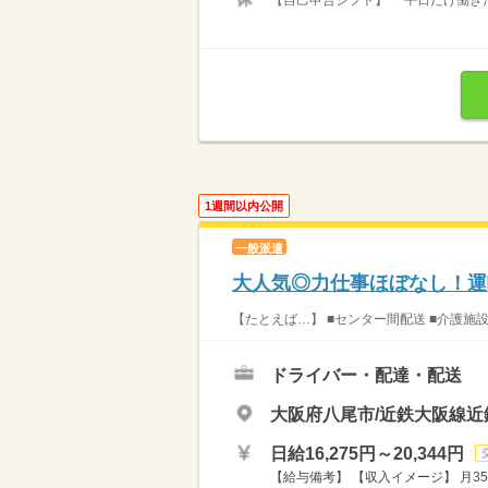
【自己申告シフト】 「平日だけ働きた
1週間以内公開
一般派遣
大人気◎力仕事ほぼなし！運
【たとえば…】 ■センター間配送 ■介護施
ドライバー・配達・配送
大阪府八尾市/近鉄大阪線近
日給16,275円～20,344円
【給与備考】 【収入イメージ】 月35