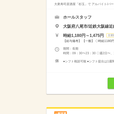
大衆寿司居酒屋「杉玉」で アルバイト/パー
ホールスタッフ
大阪府八尾市/近鉄大阪線近
時給1,180円～1,475円
交通
【給与備考】 【一般】 ◇時給1180円 
期間：長期
時間：09：30〜23：30 ◇週2日
●シフト相談可能 ●シフト提出は1週間
一般派遣