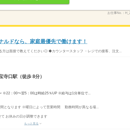
お仕事No.：
H_
ドナルドなら、家庭最優先で働けます！
方は面接で教えてください◎ ◆カウンタースタッフ ・レジでの接客、注文...
宝寺口駅（徒歩 8分）
※22：00〜翌5：00は時給25％UP ※給与は1分単位で...
業時間となります ※曜日によって営業時間 勤務時間が異なる場...
て お休みの日が調整できます
もっと見る