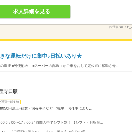
求人詳細を見る
お仕事No.：
H_
きな運転だけに集中♪日払いあり★
設の送迎 ■郵便配送 ■スーパーの配送（かご車をおして定位置に移動させ...
宝寺口駅
交通費一部支給
8050円以上+残業・深夜手当など （職場・お仕事により...
：00 6：00〜17：00 24時間の中でシフト制！ 【シフト・月収例...