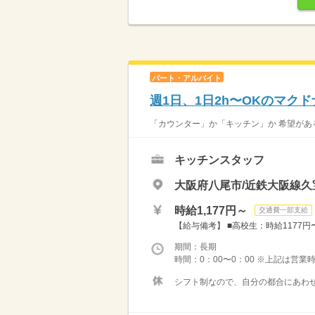
パート・アルバイト
週1日、1日2h〜OKのマク
「カウンター」か「キッチン」か 希望がある
キッチンスタッフ
大阪府八尾市/近鉄大阪線久
時給1,177円～
交通費一部支給
【給与備考】 ■高校生：時給1177円〜 
期間：長期
時間：0：00〜0：00 ※上記は営
シフト制なので、自分の都合にあわせ