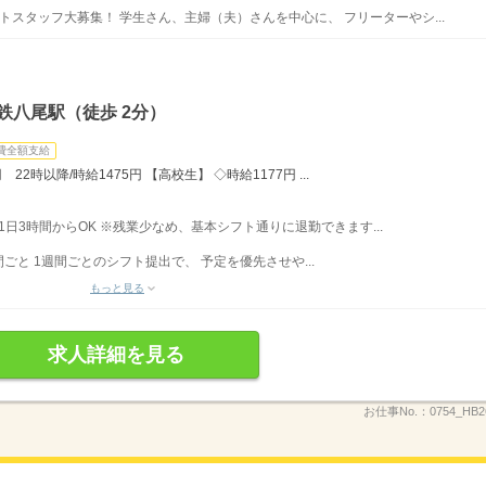
トスタッフ大募集！ 学生さん、主婦（夫）さんを中心に、 フリーターやシ...
鉄八尾駅（徒歩 2分）
費全額支給
22時以降/時給1475円 【高校生】 ◇時給1177円 ...
〜、1日3時間からOK ※残業少なめ、基本シフト通りに退勤できます...
ごと 1週間ごとのシフト提出で、 予定を優先させや...
もっと見る
求人詳細を見る
お仕事No.：
0754_HB