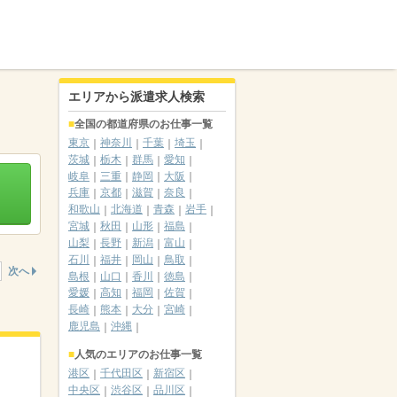
エリアから派遣求人検索
全国の都道府県のお仕事一覧
東京
神奈川
千葉
埼玉
茨城
栃木
群馬
愛知
岐阜
三重
静岡
大阪
兵庫
京都
滋賀
奈良
和歌山
北海道
青森
岩手
宮城
秋田
山形
福島
山梨
長野
新潟
富山
石川
福井
岡山
鳥取
次へ
島根
山口
香川
徳島
愛媛
高知
福岡
佐賀
長崎
熊本
大分
宮崎
鹿児島
沖縄
人気のエリアのお仕事一覧
港区
千代田区
新宿区
中央区
渋谷区
品川区