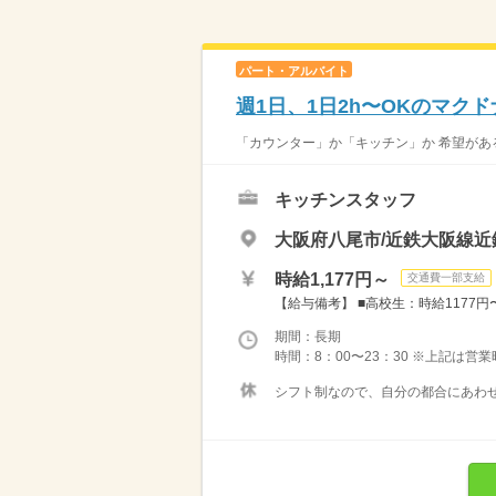
パート・アルバイト
週1日、1日2h〜OKのマク
「カウンター」か「キッチン」か 希望がある
キッチンスタッフ
大阪府八尾市/近鉄大阪線近
時給1,177円～
交通費一部支給
【給与備考】 ■高校生：時給1177円〜 
期間：長期
時間：8：00〜23：30 ※上記は営
シフト制なので、自分の都合にあわせ