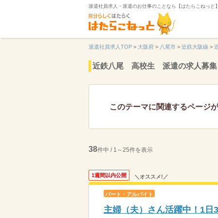
派遣社員求人・派遣のお仕事のことなら【はたらこねっと
派遣社員求人TOP
>
大阪府
>
八尾市
>
近鉄大阪線
>
近鉄八尾 高校生 派遣の求人募集
このテーマに関連するページ
38
件中 / 1～25件を表示
1週間以内公開
＼オススメ!／
パート・アルバイト
主婦（夫）さん活躍中！1日