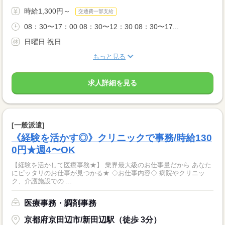
時給1,300円～
交通費一部支給
08：30〜17：00 08：30〜12：30 08：30〜17...
日曜日 祝日
もっと見る
求人詳細を見る
[一般派遣]
《経験を活かす◎》クリニックで事務/時給130
0円★週4〜OK
【経験を活かして医療事務★】 業界最大級のお仕事量だから あなた
にピッタリのお仕事が見つかる★ ◇お仕事内容◇ 病院やクリニッ
ク、介護施設での ...
医療事務・調剤事務
京都府京田辺市/新田辺駅（徒歩 3分）