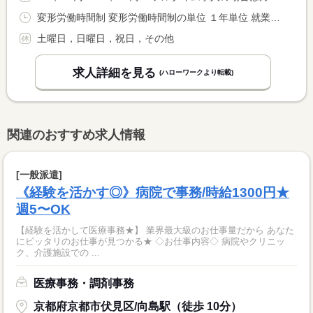
変形労働時間制 変形労働時間制の単位 １年単位 就業時間１ 8時30分〜17時30分 就業時間に関する特記事項 時季により繁忙期があるため１年の変形労働時間制を導入
土曜日，日曜日，祝日，その他
求人詳細を見る
(ハローワークより転載)
関連のおすすめ求人情報
[一般派遣]
《経験を活かす◎》病院で事務/時給1300円★
週5〜OK
【経験を活かして医療事務★】 業界最大級のお仕事量だから あなた
にピッタリのお仕事が見つかる★ ◇お仕事内容◇ 病院やクリニッ
ク、介護施設での ...
医療事務・調剤事務
京都府京都市伏見区/向島駅（徒歩 10分）