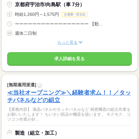
京都府宇治市/向島駅（車 7分）
時給1,260円～1,575円
交通費一部支給
ーーーーーーーーーーーーーーーーー 【勤...
週休二日制
もっと見る
求人詳細を見る
[無期雇用派遣]
?
≪当社オープニング≫＼経験者求ム！！／タッ
チパネルなどの組立
【業務内容】 液晶パネルやタッチパネルなど 精密機器の組立作業を
お願いいたします！ ちいさい部品や機器を扱います。 モクモク、コ
ツコツ作業が好...
製造（組立・加工）