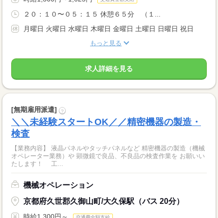
２０：１０〜０５：１５ 休憩６５分 （１...
月曜日 火曜日 水曜日 木曜日 金曜日 土曜日 日曜日 祝日
もっと見る
求人詳細を見る
[無期雇用派遣]
?
＼＼未経験スタートOK／／精密機器の製造・
検査
【業務内容】 液晶パネルやタッチパネルなど 精密機器の製造（機械
オペレーター業務）や 顕微鏡で良品、不良品の検査作業を お願いい
たします！ 工...
機械オペレーション
京都府久世郡久御山町/大久保駅（バス 20分）
時給1,300円～
交通費全額支給