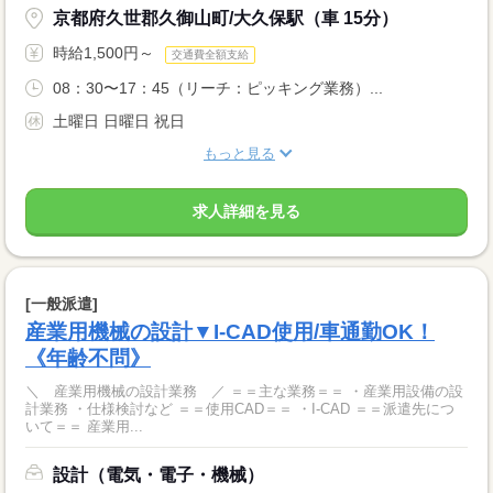
京都府久世郡久御山町/大久保駅（車 15分）
時給1,500円～
交通費全額支給
08：30〜17：45（リーチ：ピッキング業務）...
土曜日 日曜日 祝日
もっと見る
求人詳細を見る
[一般派遣]
産業用機械の設計▼I-CAD使用/車通勤OK！
《年齢不問》
＼ 産業用機械の設計業務 ／ ＝＝主な業務＝＝ ・産業用設備の設
計業務 ・仕様検討など ＝＝使用CAD＝＝ ・I-CAD ＝＝派遣先につ
いて＝＝ 産業用...
設計（電気・電子・機械）