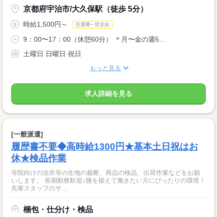
京都府宇治市/大久保駅（徒歩 5分）
時給1,500円～
交通費一部支給
9：00〜17：00（休憩60分） ＊月〜金の週5...
土曜日 日曜日 祝日
もっと見る
求人詳細を見る
[一般派遣]
履歴書不要◆高時給1300円★基本土日祝はお
休★検品作業
寺院向けの法衣等の生地の裁断、商品の検品、出荷作業などをお願
いします。 長期勤務歓迎♪腰を据えて働きたい方にぴったりの環境！
先輩スタッフのサ...
梱包・仕分け・検品