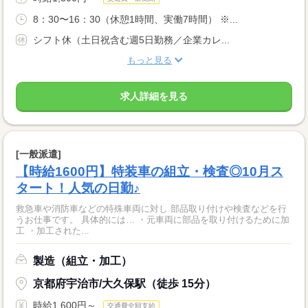
8：30〜16：30（休憩1時間、実働7時間） ※...
シフト休（土日祝含む週5日勤務／企業カレ...
もっと見る
求人詳細を見る
[一般派遣]
【時給1600円】特装車の組立・検査◎10月ス
タート！人気の日勤♪
救急車や消防車などの特殊車両に対し 部品取り付けや検査などを行
うお仕事です。 具体的には… ・元車両に部品を取り付けるために加
工 ・加工された...
製造（組立・加工）
京都府宇治市/大久保駅（徒歩 15分）
時給1,600円～
交通費全額支給