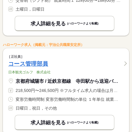
交替制（シフト制） 就業時間１ 12時00分〜18時00分 就業時間２ 14時00分〜19時30分 又は 10時30分〜19時30分の時間の間の8時間程度 就業時間に関する特記事項 ＊時間応相談
土曜日，日曜日
求人詳細を見る
(ハローワークより転載)
ハローワーク求人（掲載元：宇治公共職業安定所）
正社員
コース管理部員
日本観光ゴルフ 株式会社
京都府城陽市 / 近鉄京都線 寺田駅から送迎バスで７分
218,500円〜246,500円 ※フルタイム求人の場合は月額（換算額）、パート求人の場合は時間額を表示しています。
変形労働時間制 変形労働時間制の単位 １年単位 就業時間１ 7時00分〜16時00分
日曜日，祝日，その他
求人詳細を見る
(ハローワークより転載)