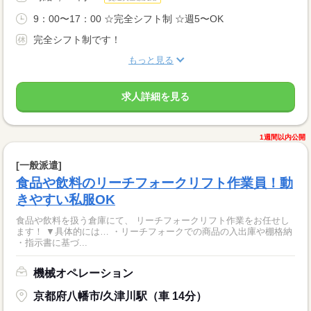
9：00〜17：00 ☆完全シフト制 ☆週5〜OK
完全シフト制です！
もっと見る
求人詳細を見る
1週間以内公開
[一般派遣]
食品や飲料のリーチフォークリフト作業員！動
きやすい私服OK
食品や飲料を扱う倉庫にて、 リーチフォークリフト作業をお任せし
ます！ ▼具体的には… ・リーチフォークでの商品の入出庫や棚格納
・指示書に基づ...
機械オペレーション
京都府八幡市/久津川駅（車 14分）