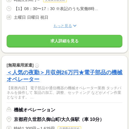
【1】08：30〜17：30 ※表記のうち実働8時...
土曜日 日曜日 祝日
もっと見る
求人詳細を見る
[無期雇用派遣]
?
＜人気の夜勤＞月収例26万円★電子部品の機械
オペレーター
【業務内容】 電子部品や通信機器の機械オペレーター業務 タッチパ
ネルを操作して 製品の加工、調整、セッティング などがメイン作業
となります。 ...
機械オペレーション
京都府久世郡久御山町/大久保駅（車 10分）
時給1,300円～1,625円
交通費全額支給