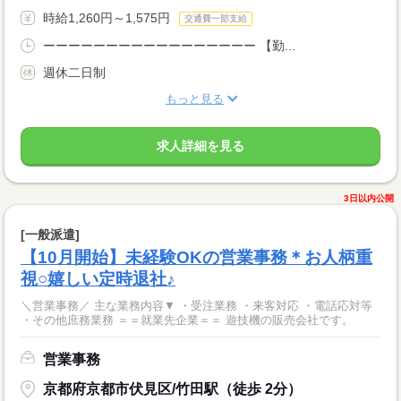
時給1,260円～1,575円
交通費一部支給
ーーーーーーーーーーーーーーーーー 【勤...
週休二日制
もっと見る
求人詳細を見る
3日以内公開
[一般派遣]
【10月開始】未経験OKの営業事務＊お人柄重
視○嬉しい定時退社♪
＼営業事務／ 主な業務内容▼ ・受注業務 ・来客対応 ・電話応対等
・その他庶務業務 ＝＝就業先企業＝＝ 遊技機の販売会社です。
営業事務
京都府京都市伏見区/竹田駅（徒歩 2分）