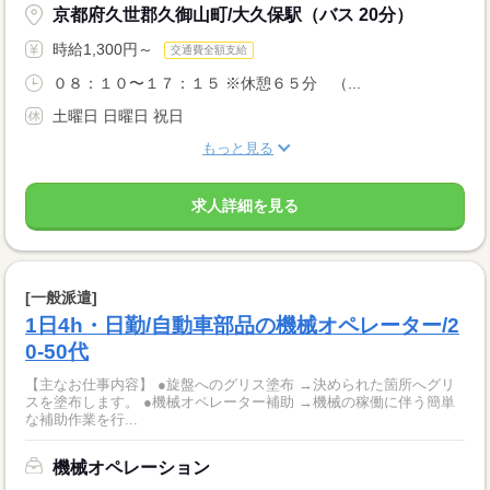
京都府久世郡久御山町/大久保駅（バス 20分）
時給1,300円～
交通費全額支給
０８：１０〜１７：１５ ※休憩６５分 （...
土曜日 日曜日 祝日
もっと見る
求人詳細を見る
[一般派遣]
1日4h・日勤/自動車部品の機械オペレーター/2
0-50代
【主なお仕事内容】 ●旋盤へのグリス塗布 →決められた箇所へグリ
スを塗布します。 ●機械オペレーター補助 →機械の稼働に伴う簡単
な補助作業を行...
機械オペレーション