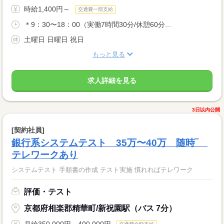
時給1,400円～
交通費一部支給
＊9：30〜18：00（実働7時間30分/休憩60分...
土曜日 日曜日 祝日
もっと見る
求人詳細を見る
3日以内公開
[契約社員]
銀行系システムテスト 35万〜40万 随時‾
テレワークあり
システムテスト 手順書の作成 テスト実施 慣れればテレワーク
評価・テスト
京都府相楽郡精華町/新祝園駅（バス 7分）