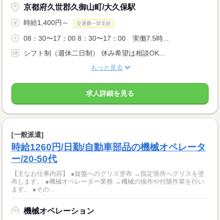
京都府久世郡久御山町/大久保駅
時給1,400円～
交通費一部支給
08：30〜17：00 8：30〜17：00 実働7.5時...
シフト制（週休二日制） 休み希望は相談OK...
もっと見る
求人詳細を見る
[一般派遣]
時給1260円/日勤/自動車部品の機械オペレータ
ー/20-50代
【主なお仕事内容】 ●旋盤へのグリス塗布 →指定箇所へグリスを塗
布します。 ●機械オペレーター業務 →機械の操作や付随作業を行い
ます。 ●その...
機械オペレーション