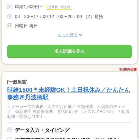
時給1,300円～
交通費一部支給
08：30〜17：00 12：00〜20：00 ［2］勤務...
日曜日 祝日
もっと見る
求人詳細を見る
3日以内公開
[一般派遣]
時給1500＊未経験OK！土日祝休み／かんたん
事務＠丹波橋駅
＼メーカーでの事務・入力のお仕事／ 書類作成、不備等のチェッ
ク、備品発注 郵便物管理、電話対応 等 《オススメPOINT》 ＊私服
勤務・髪色も自由！...
データ入力・タイピング