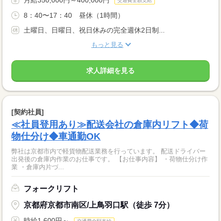
月給350,000円～400,000円
交通費全額支給
8：40〜17：40 昼休（1時間）
土曜日、日曜日、祝日休みの完全週休2日制...
もっと見る
求人詳細を見る
[契約社員]
≪社員登用あり≫配送会社の倉庫内リフト◆荷
物仕分け◆車通勤OK
弊社は京都市内で軽貨物配送業務を行っています。 配送ドライバー
出発後の倉庫内作業のお仕事です。 【お仕事内容】 ・荷物仕分け作
業 ・倉庫内片づ...
フォークリフト
京都府京都市南区/上鳥羽口駅（徒歩 7分）
時給1,600円～