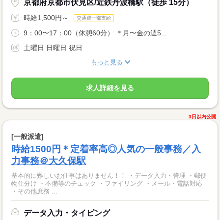
京都府京都市伏見区/近鉄丹波橋駅（徒歩 15分）
時給1,500円～
交通費一部支給
9：00〜17：00（休憩60分） ＊月〜金の週5...
土曜日 日曜日 祝日
もっと見る
求人詳細を見る
3日以内公開
[一般派遣]
時給1500円＊定着率高◎人気の一般事務／入
力事務＠大久保駅
基本的に難しいお仕事はありません！！ ・データ入力・管理 ・郵便
物仕分け ・不備等のチェック ・ファイリング ・メール・電話対応
・その他庶務 ...
データ入力・タイピング