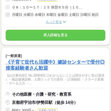
０８：１０〜１７：１５ 休憩６５分（１０...
月曜日 火曜日 水曜日 木曜日 金曜日 土曜日 日曜日 祝日
もっと見る
求人詳細を見る
[一般派遣]
《子育て世代も活躍中》健診センターで受付◎
接客経験者さん歓迎
【お仕事内容】No.2606402 ◎わからないことは聞きやすい安心環境
♪ ・施設健康診断、人間ドックでの受付 ・計測補助 ・クラーク業務
・データ入力 ・...
その他医療・介護・研究・教育系
京都府宇治市/伊勢田駅（徒歩 14分）
時給1,300円～
交通費一部支給