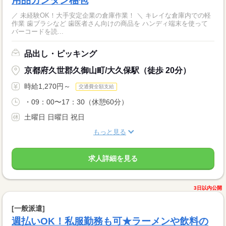
用品カンタン梱包
／ 未経験OK！大手安定企業の倉庫作業！ ＼ キレイな倉庫内での軽
作業 歯ブラシなど 歯医者さん向けの商品を ハンディ端末を使って
バーコードを読...
品出し・ピッキング
京都府久世郡久御山町/大久保駅（徒歩 20分）
時給1,270円～
交通費全額支給
・09：00〜17：30（休憩60分）
土曜日 日曜日 祝日
もっと見る
求人詳細を見る
3日以内公開
[一般派遣]
週払いOK！私服勤務も可★ラーメンや飲料の