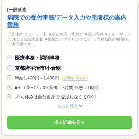
[一般派遣]
病院での受付事務/データ入力や患者様の案内
業務
【具体的には・・・】 ■患者対応（受付） ■電話応対 ■フォーマット
入力による請求業務 ■書類のファイリングなど ☆医療知識や経験も
一切不要です...
医療事務・調剤事務
京都府宇治市/小倉駅
時給1,400円～1,430円
交通費一部支給
■9：00〜17：00 実働：7時間 休憩：1時間 ...
／ お休みは自分自身で 交渉しなくてOK！ ...
もっと見る
求人詳細を見る