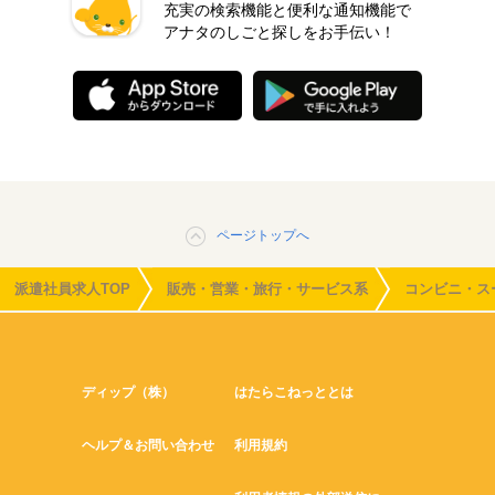
充実の検索機能と便利な通知機能で
アナタのしごと探しをお手伝い！
ページトップへ
派遣社員求人TOP
販売・営業・旅行・サービス系
コンビニ・ス
ディップ（株）
はたらこねっととは
ヘルプ＆お問い合わせ
利用規約