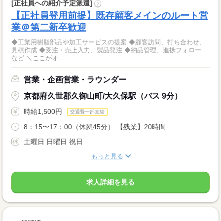
[正社員への紹介予定派遣]
?
【正社員登用前提】既存顧客メインのルート営
業＠第二新卒歓迎
◆工業用樹脂部品や加工サービスの提案 ◆顧客訪問、打ち合わせ、
見積作成 ◆受注・売上入力、製品発注 ◆納品管理、進捗フォロー
など ＼ここがオ...
営業・企画営業・ラウンダー
京都府久世郡久御山町/大久保駅（バス 9分）
時給1,500円
交通費一部支給
8：15〜17：00（休憩45分） 【残業】20時間...
土曜日 日曜日 祝日
もっと見る
求人詳細を見る