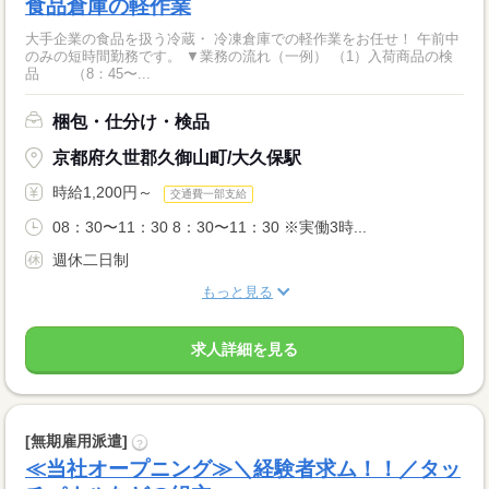
食品倉庫の軽作業
大手企業の食品を扱う冷蔵・ 冷凍倉庫での軽作業をお任せ！ 午前中
のみの短時間勤務です。 ▼業務の流れ（一例） （1）入荷商品の検
品 （8：45〜...
梱包・仕分け・検品
京都府久世郡久御山町/大久保駅
時給1,200円～
交通費一部支給
08：30〜11：30 8：30〜11：30 ※実働3時...
週休二日制
もっと見る
求人詳細を見る
[無期雇用派遣]
?
≪当社オープニング≫＼経験者求ム！！／タッ