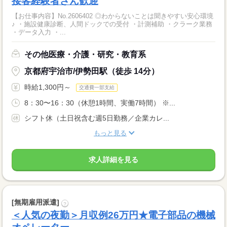
接客経験者さん歓迎
【お仕事内容】No.2606402 ◎わからないことは聞きやすい安心環境
♪ ・施設健康診断、人間ドックでの受付 ・計測補助 ・クラーク業務
・データ入力 ・...
その他医療・介護・研究・教育系
京都府宇治市/伊勢田駅（徒歩 14分）
時給1,300円～
交通費一部支給
8：30〜16：30（休憩1時間、実働7時間） ※...
シフト休（土日祝含む週5日勤務／企業カレ...
もっと見る
求人詳細を見る
[無期雇用派遣]
?
＜人気の夜勤＞月収例26万円★電子部品の機械