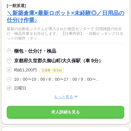
[一般派遣]
＼新築倉庫×最新ロボット×未経験◎／日用品の
仕分け作業♪
最新の自動化システムが導入された物流センターで 日用雑貨の仕分
け・検品作業をお任せします。 【仕事内容】 ・自動ピッキングロボ
ットの操作（タッ...
梱包・仕分け・検品
京都府久世郡久御山町/大久保駅（車 9分）
時給1,200円
交通費一部支給
10：00〜19：00 / 8：00〜17：00 / 9：00〜...
日曜日
もっと見る
求人詳細を見る