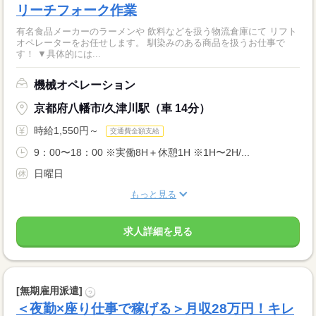
リーチフォーク作業
有名食品メーカーのラーメンや 飲料などを扱う物流倉庫にて リフト
オペレーターをお任せします。 馴染みのある商品を扱うお仕事で
す！ ▼具体的には...
機械オペレーション
京都府八幡市/久津川駅（車 14分）
時給1,550円～
交通費全額支給
9：00〜18：00 ※実働8H＋休憩1H ※1H〜2H/...
日曜日
もっと見る
求人詳細を見る
[無期雇用派遣]
?
＜夜勤×座り仕事で稼げる＞月収28万円！キレ