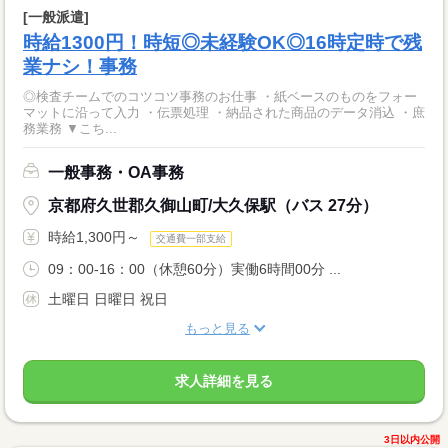
[一般派遣]
時給1300円！時短◎未経験OK◎16時定時で残
業ナシ！事務
◎検査チームでのコツコツ事務のお仕事 ・紙ベースのものをフォー
マットに沿って入力 ・伝票処理 ・納品された商品のデータ消込 ・庶
務業務 ▼こち...
一般事務・OA事務
京都府久世郡久御山町/大久保駅（バス 27分）
時給1,300円～
交通費一部支給
09：00-16：00（休憩60分）実働6時間00分 ...
土曜日 日曜日 祝日
もっと見る
求人詳細を見る
3日以内公開