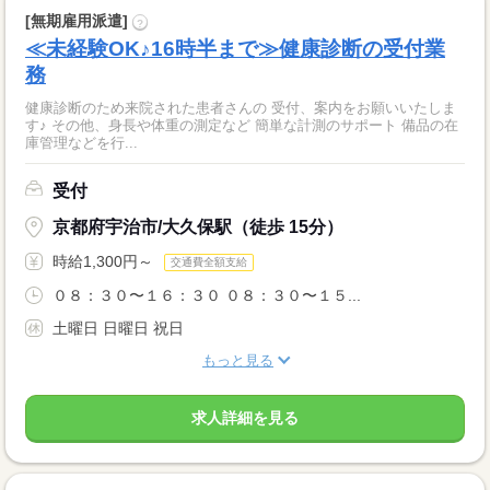
[無期雇用派遣]
?
≪未経験OK♪16時半まで≫健康診断の受付業
務
健康診断のため来院された患者さんの 受付、案内をお願いいたしま
す♪ その他、身長や体重の測定など 簡単な計測のサポート 備品の在
庫管理などを行...
受付
京都府宇治市/大久保駅（徒歩 15分）
時給1,300円～
交通費全額支給
０８：３０〜１６：３０ ０８：３０〜１５...
土曜日 日曜日 祝日
もっと見る
求人詳細を見る