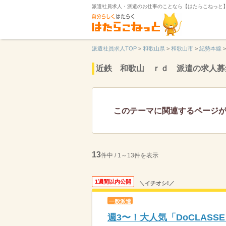
派遣社員求人・派遣のお仕事のことなら【はたらこねっと
派遣社員求人TOP
>
和歌山県
>
和歌山市
>
紀勢本線
>
近鉄 和歌山 ｒｄ 派遣の求人募
このテーマに関連するページ
13
件中 / 1～13件を表示
1週間以内公開
＼イチオシ!／
一般派遣
週3〜！大人気「DoCLAS