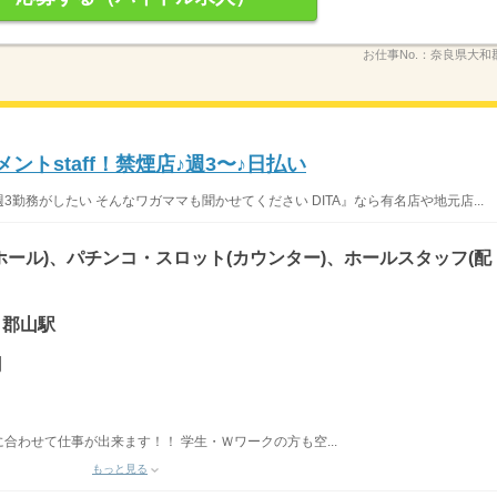
お仕事No.：
奈良県大和郡
ントstaff！禁煙店♪週3〜♪日払い
勤務がしたい そんなワガママも聞かせてください DITA』なら有名店や地元店...
ホール)、パチンコ・スロット(カウンター)、ホールスタッフ(配
 郡山駅
円
合わせて仕事が出来ます！！ 学生・Ｗワークの方も空...
もっと見る