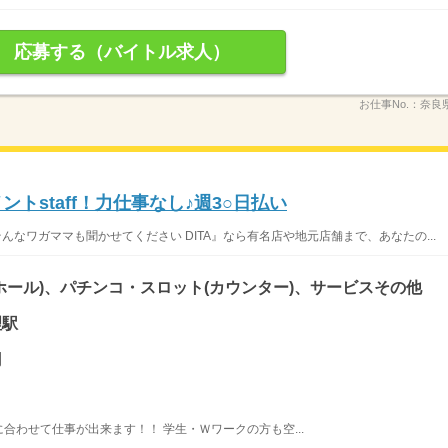
応募する（バイトル求人）
お仕事No.：
奈良県
ントstaff！力仕事なし♪週3○日払い
んなワガママも聞かせてください DITA』なら有名店や地元店舗まで、あなたの...
ホール)、パチンコ・スロット(カウンター)、サービスその他
理駅
円
合わせて仕事が出来ます！！ 学生・Ｗワークの方も空...