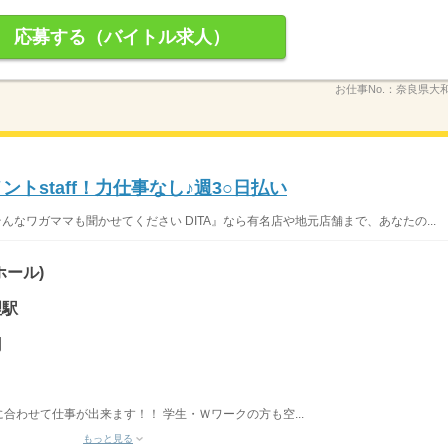
応募する（バイトル求人）
お仕事No.：
奈良県大和
ントstaff！力仕事なし♪週3○日払い
んなワガママも聞かせてください DITA』なら有名店や地元店舗まで、あなたの...
ホール)
理駅
円
合わせて仕事が出来ます！！ 学生・Ｗワークの方も空...
もっと見る