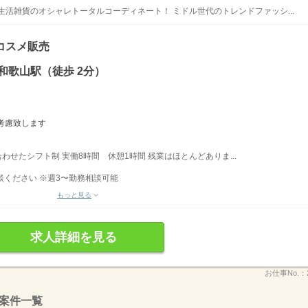
生活雑貨のオシャレトータルコーディネート！ ミドル世代のトレンドファッシ...
コスメ販売
和歌山駅（徒歩 2分）
考慮致します
に合わせたシフト制 実働8時間 休憩1時間 残業はほとんどありま...
談ください ※週3〜勤務相談可能
もっと見る
求人詳細を見る
お仕事No.：
案件一覧