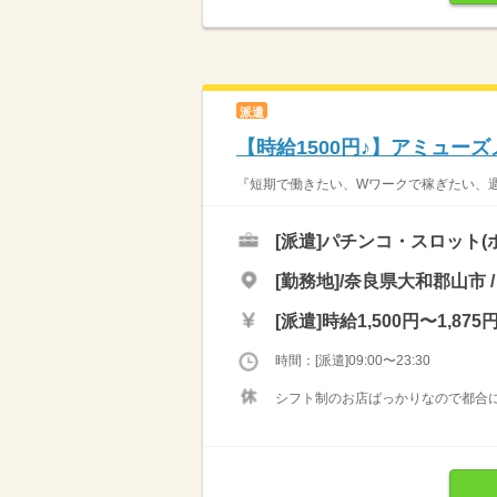
派遣
【時給1500円♪】アミューズメ
『短期で働きたい、Wワークで稼ぎたい、週3
[派遣]
パチンコ・スロット(
[勤務地]/奈良県大和郡山市 /
[派遣]
時給1,500円〜1,875
時間：[派遣]09:00〜23:30
シフト制のお店ばっかりなので都合に