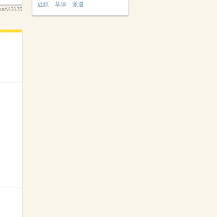
近鉄 草津 派遣
seA43125