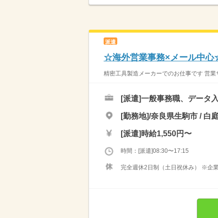
派遣
☆海外営業事務×メール中心
精密工具製造メーカーでのお仕事です 営業サ
[派遣]
一般事務職、データ入
[勤務地]/奈良県生駒市 / 白
[派遣]
時給1,550円〜
時間：[派遣]08:30〜17:15
完全週休2日制（土日祝休み） ※企