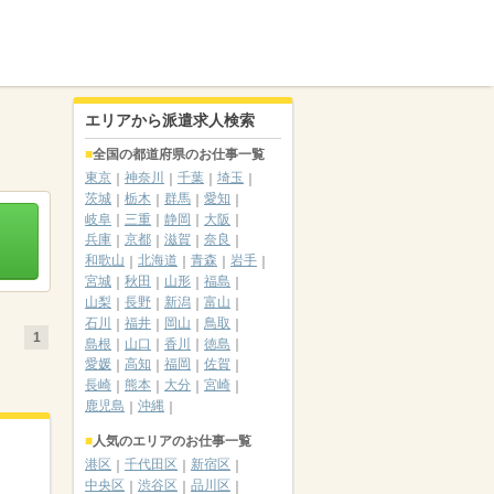
エリアから派遣求人検索
全国の都道府県のお仕事一覧
東京
神奈川
千葉
埼玉
茨城
栃木
群馬
愛知
岐阜
三重
静岡
大阪
兵庫
京都
滋賀
奈良
和歌山
北海道
青森
岩手
宮城
秋田
山形
福島
山梨
長野
新潟
富山
石川
福井
岡山
鳥取
1
島根
山口
香川
徳島
愛媛
高知
福岡
佐賀
長崎
熊本
大分
宮崎
鹿児島
沖縄
人気のエリアのお仕事一覧
港区
千代田区
新宿区
中央区
渋谷区
品川区