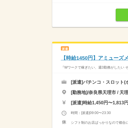
派遣
【時給1450円】アミューズメ
『Wワークで稼ぎたい、週3勤務がしたい そ
[派遣]
パチンコ・スロット(
[勤務地]/奈良県天理市 / 天
[派遣]
時給1,450円〜1,813
時間：[派遣]09:00〜23:30
シフト制のお店ばっかりなので都合に