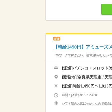
派遣
【時給1450円】アミューズメ
『Wワークで稼ぎたい、週3勤務がしたい そ
[派遣]
パチンコ・スロット(
[勤務地]/奈良県天理市 / 天
[派遣]
時給1,450円〜1,813
時間：[派遣]09:00〜23:30
シフト制のお店ばっかりなので都合に