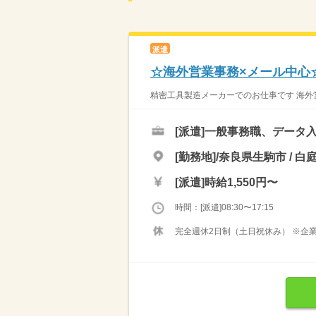
派遣
☆海外営業事務×メール中心
精密工具製造メーカーでのお仕事です 海外営
[派遣]
一般事務職、データ入
[勤務地]/奈良県生駒市 / 白
[派遣]
時給1,550円〜
時間：[派遣]08:30〜17:15
完全週休2日制（土日祝休み） ※企