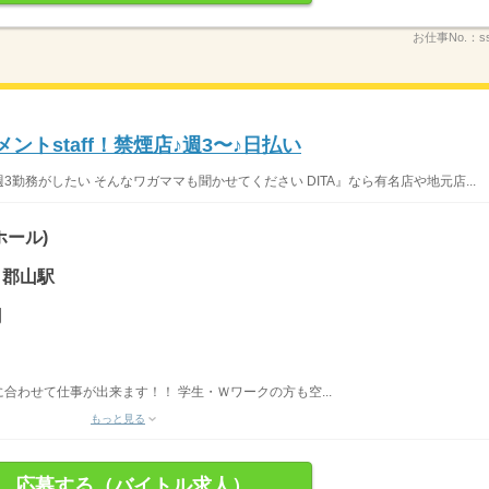
お仕事No.：
s
ントstaff！禁煙店♪週3〜♪日払い
勤務がしたい そんなワガママも聞かせてください DITA』なら有名店や地元店...
ホール)
 郡山駅
円
合わせて仕事が出来ます！！ 学生・Ｗワークの方も空...
もっと見る
応募する（バイトル求人）