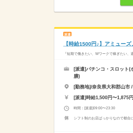
派遣
【時給1500円♪】アミューズメ
『短期で働きたい、Wワークで稼ぎたい、週3
[派遣]
パチンコ・スロット(
膳)
[勤務地]/奈良県大和郡山市 /
[派遣]
時給1,500円〜1,875
時間：[派遣]09:00〜23:30
シフト制のお店ばっかりなので都合に