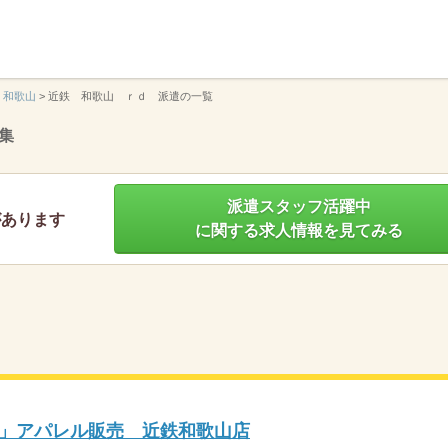
】
和歌山
>
近鉄 和歌山 ｒｄ 派遣の一覧
集
派遣スタッフ活躍中
があります
に関する求人情報を見てみる
SE」アパレル販売 近鉄和歌山店