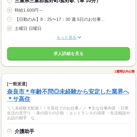
三重県三重郡菰野町/菰野駅（車 10分）
時給1,600円～
【日勤のみ】8：25〜17：30 週 5日のお仕事...
土曜日 日曜日
もっと見る
求人詳細を見る
1週間以内公開
[一般派遣]
奈良市＊年齢不問◎未経験から安定した業界へ
＊サ高住
＼＼未経験大歓迎！！サ高住でのお仕事／／ ▼主な仕事内容 ・日常
生活の見守り ・身の回りの介助 ・エントランスの清掃 ・生活相談や
お話の相手 な...
介護助手