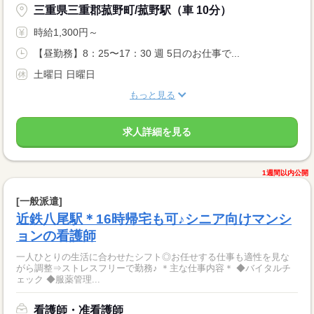
三重県三重郡菰野町/菰野駅（車 10分）
時給1,300円～
【昼勤務】8：25〜17：30 週 5日のお仕事で...
土曜日 日曜日
もっと見る
求人詳細を見る
1週間以内公開
[一般派遣]
近鉄八尾駅＊16時帰宅も可♪シニア向けマンシ
ョンの看護師
一人ひとりの生活に合わせたシフト◎お任せする仕事も適性を見な
がら調整⇒ストレスフリーで勤務♪ ＊主な仕事内容＊ ◆バイタルチ
ェック ◆服薬管理...
看護師・准看護師