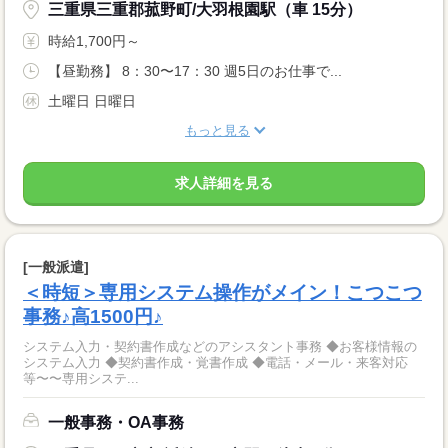
三重県三重郡菰野町/大羽根園駅（車 15分）
時給1,700円～
【昼勤務】 8：30〜17：30 週5日のお仕事で...
土曜日 日曜日
もっと見る
求人詳細を見る
[一般派遣]
＜時短＞専用システム操作がメイン！こつこつ
事務♪高1500円♪
システム入力・契約書作成などのアシスタント事務 ◆お客様情報の
システム入力 ◆契約書作成・覚書作成 ◆電話・メール・来客対応
等〜〜専用システ...
一般事務・OA事務