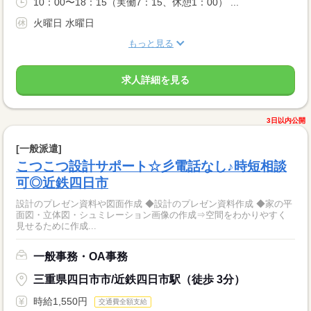
10：00〜18：15（実働7：15、休憩1：00） ...
火曜日 水曜日
もっと見る
求人詳細を見る
3日以内公開
[一般派遣]
こつこつ設計サポート☆彡電話なし♪時短相談
可◎近鉄四日市
設計のプレゼン資料や図面作成 ◆設計のプレゼン資料作成 ◆家の平
面図・立体図・シュミレーション画像の作成⇒空間をわかりやすく
見せるために作成...
一般事務・OA事務
三重県四日市市/近鉄四日市駅（徒歩 3分）
時給1,550円
交通費全額支給