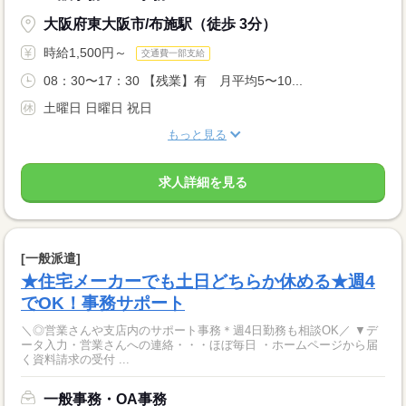
大阪府東大阪市/布施駅（徒歩 3分）
時給1,500円～
交通費一部支給
08：30〜17：30 【残業】有 月平均5〜10...
土曜日 日曜日 祝日
もっと見る
求人詳細を見る
[一般派遣]
★住宅メーカーでも土日どちらか休める★週4
でOK！事務サポート
＼◎営業さんや支店内のサポート事務＊週4日勤務も相談OK／ ▼デ
ータ入力・営業さんへの連絡・・・ほぼ毎日 ・ホームページから届
く資料請求の受付 ...
一般事務・OA事務