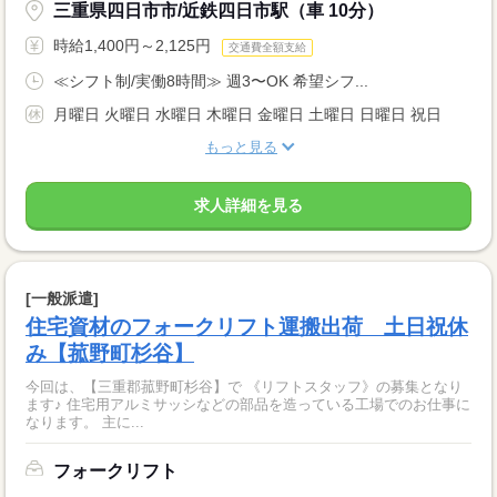
三重県四日市市/近鉄四日市駅（車 10分）
時給1,400円～2,125円
交通費全額支給
≪シフト制/実働8時間≫ 週3〜OK 希望シフ...
月曜日 火曜日 水曜日 木曜日 金曜日 土曜日 日曜日 祝日
もっと見る
求人詳細を見る
[一般派遣]
住宅資材のフォークリフト運搬出荷 土日祝休
み【菰野町杉谷】
今回は、【三重郡菰野町杉谷】で 《リフトスタッフ》の募集となり
ます♪ 住宅用アルミサッシなどの部品を造っている工場でのお仕事に
なります。 主に...
フォークリフト