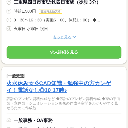
三重県四日市市/近鉄四日市駅（徒歩 3分）
時給1,500円
交通費全額支給
9：30〜16：30（実働6：00、休憩1：00） ◆...
火曜日 水曜日 祝日
もっと見る
求人詳細を見る
[一般派遣]
火水休み☆彡CAD知識・勉強中の方カンゲ
イ！電話なし◎10‾17時♪
設計のプレゼン資料作成など ◆設計のプレゼン資料作成 ◆家の平面
図・立体図・シュミレーション画像の作成⇒空間をわかりやすく見
せるために作成他...
一般事務・OA事務