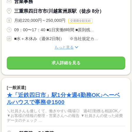
営業事務
三重県四日市市/川越富洲原駅（徒歩 8分）
月給220,000円～250,000円
交通費全額支給
09：00〜17：40 ■1日実働8時間 ■原則残...
■水＋木休み（週休2日制） ※当社規定カ...
もっと見る
求人詳細を見る
[一般派遣]
★「近鉄四日市」駅1分★週4勤務OK♪ヘーベ
ルハウスで事務＠1500
＼社員さんも優しくて、働きやすい職場◎ 週4日勤務も相談OK／
▼お客様の情報の整理・営業さんへの報告 ▼社員さんの使った経費
データのチェック ...