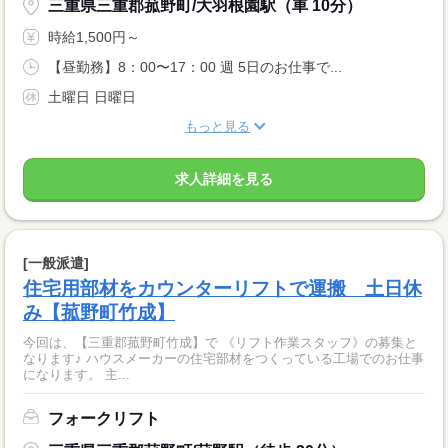
三重県三重郡菰野町/大羽根園駅（車 10分）
時給1,500円～
【昼勤務】8：00〜17：00 週 5日のお仕事で...
土曜日 日曜日
もっと見る
求人詳細を見る
[一般派遣]
住宅用部材をカウンターリフトで運搬 土日休
み【菰野町竹成】
今回は、【三重郡菰野町竹成】で 《リフト作業スタッフ》の募集と
なります♪ ハウスメーカーの住宅部材をつくっている工場でのお仕事
になります。 主...
フォークリフト