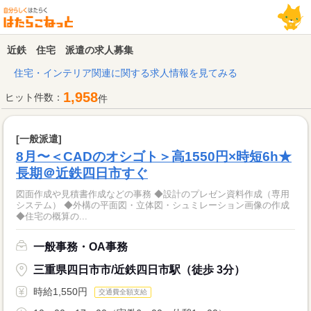
近鉄 住宅 派遣の求人募集
住宅・インテリア関連に関する求人情報を見てみる
1,958
ヒット件数：
件
[一般派遣]
8月〜＜CADのオシゴト＞高1550円×時短6h★
長期＠近鉄四日市すぐ
図面作成や見積書作成などの事務 ◆設計のプレゼン資料作成（専用
システム） ◆外構の平面図・立体図・シュミレーション画像の作成
◆住宅の概算の...
一般事務・OA事務
三重県四日市市/近鉄四日市駅（徒歩 3分）
時給1,550円
交通費全額支給