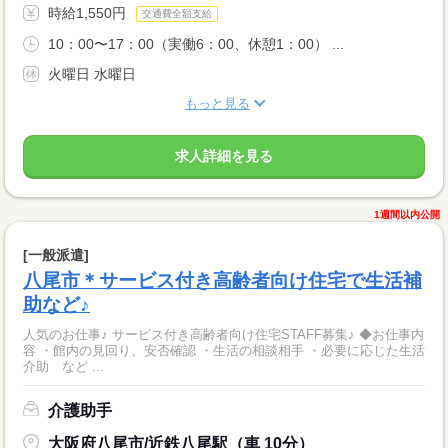
時給1,550円
交通費全額支給
10：00〜17：00（実働6：00、休憩1：00） ...
火曜日 水曜日
もっと見る
求人詳細を見る
1週間以内公開
[一般派遣]
八尾市＊サービス付き高齢者向け住宅で生活補
助など♪
人気のお仕事♪ サービス付き高齢者向け住宅STAFF募集♪ ◆お仕事内
容 ・館内の見回り、安否確認 ・生活の相談相手 ・必要に応じた生活
介助 など ...
介護助手
大阪府八尾市/近鉄八尾駅（車 10分）