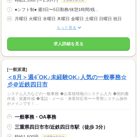
交通費全額支給
●シフト制● 週3日〜5日勤務/休憩1時間/残...
月曜日 火曜日 水曜日 木曜日 金曜日 土曜日 日曜日 祝日
もっと見る
求人詳細を見る
[一般派遣]
＜8月＞週4‾OK♪未経験OK♪人気の一般事務☆
彡＠近鉄四日市
システム入力などの一般事務 ◆お客様情報のシステム入力 ◆契約書
作成・覚書作成 ◆電話・メール・来客対応等〜〜専用システム操作
がメインです！...
一般事務・OA事務
三重県四日市市/近鉄四日市駅（徒歩 3分）
時給1,500円
交通費全額支給