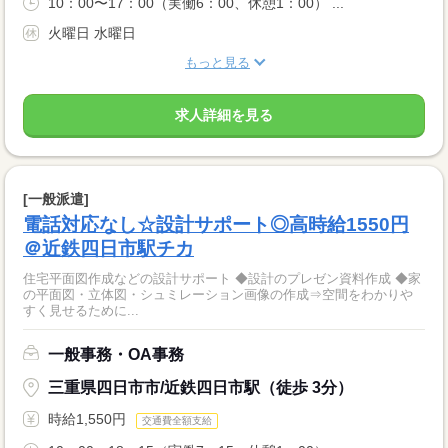
10：00〜17：00（実働6：00、休憩1：00） ...
火曜日 水曜日
もっと見る
求人詳細を見る
[一般派遣]
電話対応なし☆設計サポート◎高時給1550円
＠近鉄四日市駅チカ
住宅平面図作成などの設計サポート ◆設計のプレゼン資料作成 ◆家
の平面図・立体図・シュミレーション画像の作成⇒空間をわかりや
すく見せるために...
一般事務・OA事務
三重県四日市市/近鉄四日市駅（徒歩 3分）
時給1,550円
交通費全額支給