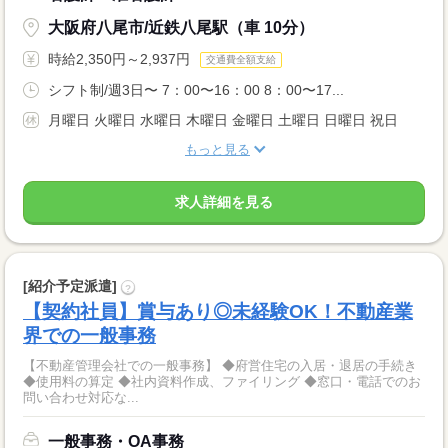
大阪府八尾市/近鉄八尾駅（車 10分）
時給2,350円～2,937円
交通費全額支給
シフト制/週3日〜 7：00〜16：00 8：00〜17...
月曜日 火曜日 水曜日 木曜日 金曜日 土曜日 日曜日 祝日
もっと見る
求人詳細を見る
[紹介予定派遣]
?
【契約社員】賞与あり◎未経験OK！不動産業
界での一般事務
【不動産管理会社での一般事務】 ◆府営住宅の入居・退居の手続き
◆使用料の算定 ◆社内資料作成、ファイリング ◆窓口・電話でのお
問い合わせ対応な...
一般事務・OA事務