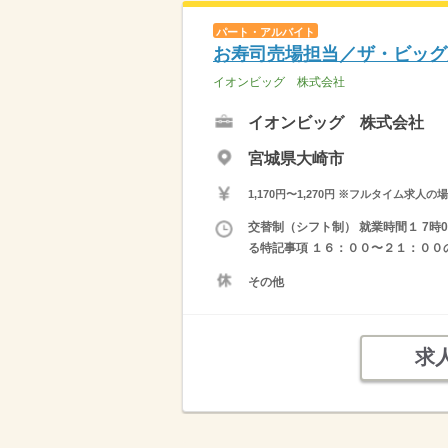
パート・アルバイト
お寿司売場担当／ザ・ビッグ
イオンビッグ 株式会社
イオンビッグ 株式会社
宮城県大崎市
1,170円〜1,270円 ※フルタイム
交替制（シフト制） 就業時間１ 7時0
る特記事項 １６：００〜２１：００の
その他
求