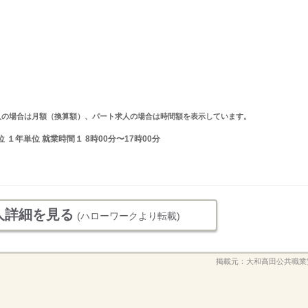
ルタイム求人の場合は月額（換算額）、パート求人の場合は時間額を表示しています。
１年単位 就業時間１ 8時00分〜17時00分
人詳細を見る
(ハローワークより転載)
掲載元：
大和高田公共職業