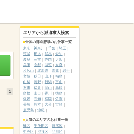
エリアから派遣求人検索
全国の都道府県のお仕事一覧
東京
神奈川
千葉
埼玉
茨城
栃木
群馬
愛知
岐阜
三重
静岡
大阪
兵庫
京都
滋賀
奈良
和歌山
北海道
青森
岩手
宮城
秋田
山形
福島
山梨
長野
新潟
富山
石川
福井
岡山
鳥取
1
島根
山口
香川
徳島
愛媛
高知
福岡
佐賀
長崎
熊本
大分
宮崎
鹿児島
沖縄
人気のエリアのお仕事一覧
港区
千代田区
新宿区
中央区
渋谷区
品川区