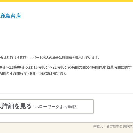
鹿島台店
求人の場合は月額（換算額）、パート求人の場合は時間額を表示しています。
0分〜12時00分 又は 16時00分〜21時00分の時間の間の4時間程度 就業時間に関す
間の４時間程度 <BR> ※休憩は法定通り
人詳細を見る
(ハローワークより転載)
掲載元：
名古屋中公共職業