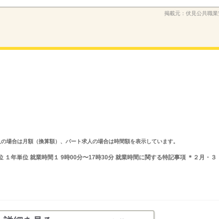
掲載元：
伏見公共職業
ルタイム求人の場合は月額（換算額）、パート求人の場合は時間額を表示しています。
 １年単位 就業時間１ 9時00分〜17時30分 就業時間に関する特記事項 ＊２月・３