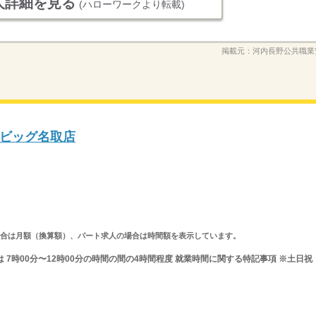
人詳細を見る
(ハローワークより転載)
掲載元：
河内長野公共職業
ビッグ名取店
求人の場合は月額（換算額）、パート求人の場合は時間額を表示しています。
 又は 7時00分〜12時00分の時間の間の4時間程度 就業時間に関する特記事項 ※土日祝