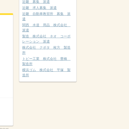
近畿 募集 派遣
近畿 求人募集 派遣
近畿 自動車教習所 募集 派
遣
関西 水道 用品 株式会社
派遣
製造 株式会社 ネオ コーポ
レーション 派遣
株式会社 クボタ 枚方 製造
所
トピー工業 株式会社 豊橋
製造所
横浜ゴム 株式会社 平塚 製
造所