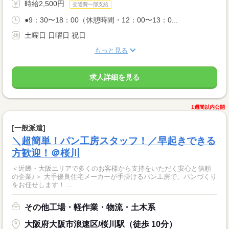
時給2,500円
交通費一部支給
●9：30〜18：00（休憩時間・12：00〜13：0...
土曜日 日曜日 祝日
もっと見る
求人詳細を見る
1週間以内公開
[一般派遣]
＼超簡単！パン工房スタッフ！／早起きできる
方歓迎！＠桜川
＜近畿・大阪エリアで多くのお客様から支持をいただく安心と信頼
の企業♪＞ 大手優良住宅メーカーが手掛けるパン工房で、パンづくり
をお任せします！ ...
その他工場・軽作業・物流・土木系
大阪府大阪市浪速区/桜川駅（徒歩 10分）