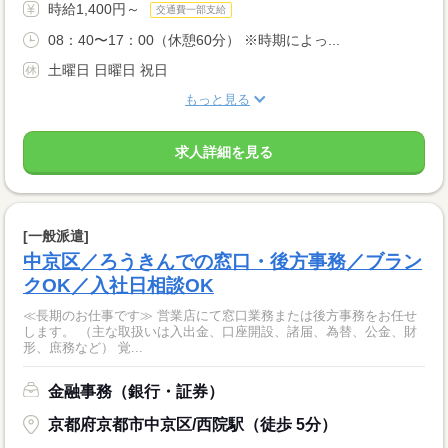
時給1,400円～
交通費一部支給
08：40〜17：00（休憩60分） ※時期によっ...
土曜日 日曜日 祝日
もっと見る
求人詳細を見る
[一般派遣]
中京区／ろうきんでの窓口・後方事務／ブラン
クOK／入社日相談OK
≪長期のお仕事です≫ 営業店にて窓口業務または後方事務をお任せ
します。 （主な取扱いは入出金、口座開設、諸届、為替、公金、財
形、庶務など） 覚...
金融事務（銀行・証券）
京都府京都市中京区/西院駅（徒歩 5分）