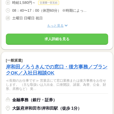
時給1,580円～
交通費一部支給
08：40〜17：00（休憩60分） ※時期によっ...
土曜日 日曜日 祝日
もっと見る
求人詳細を見る
[一般派遣]
岸和田／ろうきんでの窓口・後方事務／ブラン
クOK／入社日相談OK
≪長期のお仕事です≫ 営業店にて窓口業務または後方事務をお任せ
します。 （主な取扱いは入出金、口座開設、諸届、為替、公金、財
形、庶務など） 覚...
金融事務（銀行・証券）
大阪府岸和田市/岸和田駅（徒歩 1分）