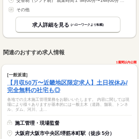
交替制（シフト制） 就業時間１ 5時00分〜14時00分 就業時間２ 6時30分〜15時30分 就業時間３ 9時30分〜18時30分 就業時間に関する特記事項 シフト制
その他
求人詳細を見る
(ハローワークより転載)
関連のおすすめ求人情報
1週間以内公開
[一般派遣]
【月収50万〜近畿地区限定求人】土日祝休み/
完全無料の社宅も◎
各地での土木施工管理業務をお願いいたします。 内容に関しては現
場により様々ありますが基本的には一般土木（道路、舗装、トンネ
ル、ダム、河川、上...
施工管理・現場監督
大阪府大阪市中央区/堺筋本町駅（徒歩 5分）