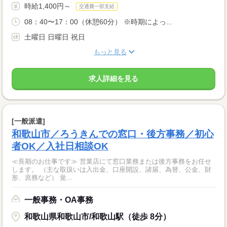
時給1,400円～
交通費一部支給
08：40〜17：00（休憩60分） ※時期によっ...
土曜日 日曜日 祝日
もっと見る
求人詳細を見る
[一般派遣]
和歌山市／ろうきんでの窓口・後方事務／初心
者OK／入社日相談OK
≪長期のお仕事です≫ 営業店にて窓口業務または後方事務をお任せ
します。 （主な取扱いは入出金、口座開設、諸届、為替、公金、財
形、庶務など） 覚...
一般事務・OA事務
和歌山県和歌山市/和歌山駅（徒歩 8分）