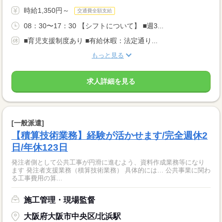
時給1,350円～
交通費全額支給
08：30〜17：30 【シフトについて】 ■週3...
■育児支援制度あり ■有給休暇：法定通り...
もっと見る
求人詳細を見る
[一般派遣]
【積算技術業務】経験が活かせます/完全週休2
日/年休123日
発注者側として公共工事が円滑に進むよう、資料作成業務等になり
ます 発注者支援業務（積算技術業務） 具体的には… 公共事業に関わ
る工事費用の算...
施工管理・現場監督
大阪府大阪市中央区/北浜駅