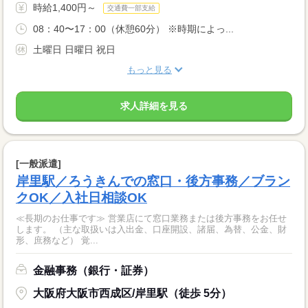
時給1,400円～
交通費一部支給
08：40〜17：00（休憩60分） ※時期によっ...
土曜日 日曜日 祝日
もっと見る
求人詳細を見る
[一般派遣]
岸里駅／ろうきんでの窓口・後方事務／ブラン
クOK／入社日相談OK
≪長期のお仕事です≫ 営業店にて窓口業務または後方事務をお任せ
します。 （主な取扱いは入出金、口座開設、諸届、為替、公金、財
形、庶務など） 覚...
金融事務（銀行・証券）
大阪府大阪市西成区/岸里駅（徒歩 5分）