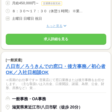
月給450,000円～
交通費全額支給
８：３０〜１７：３０（休憩１時間） ※業...
土曜日 日曜日 祝日
もっと見る
求人詳細を見る
[一般派遣]
八日市／ろうきんでの窓口・後方事務／初心者
OK／入社日相談OK
≪長期のお仕事です≫ 営業店にて窓口業務または後方事務をお任せ
します。 （主な取扱いは入出金、口座開設、諸届、為替、公金、財
形、庶務など） 覚...
一般事務・OA事務
滋賀県東近江市/八日市駅（徒歩 20分）