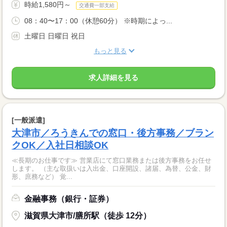
時給1,580円～
交通費一部支給
08：40〜17：00（休憩60分） ※時期によっ...
土曜日 日曜日 祝日
もっと見る
求人詳細を見る
[一般派遣]
大津市／ろうきんでの窓口・後方事務／ブラン
クOK／入社日相談OK
≪長期のお仕事です≫ 営業店にて窓口業務または後方事務をお任せ
します。 （主な取扱いは入出金、口座開設、諸届、為替、公金、財
形、庶務など） 覚...
金融事務（銀行・証券）
滋賀県大津市/膳所駅（徒歩 12分）