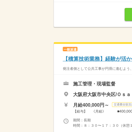
一般派遣
【積算技術業務】経験が活かせ
発注者側として公共工事が円滑に進むよう、
施工管理・現場監督
大阪府大阪市中央区/Ｏｓａ
月給400,000円～
交通費全額支
【給与】 《月給》 ■400,000
期間：長期
時間：８：３０〜１７：３０（休憩１