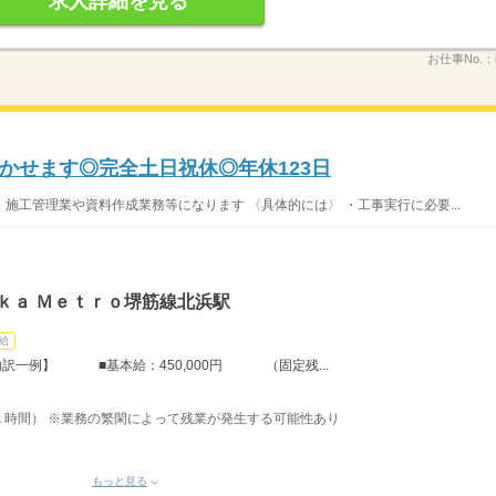
求人詳細を見る
お仕事No.：
かせます◎完全土日祝休◎年休123日
施工管理業や資料作成業務等になります 〈具体的には〉 ・工事実行に必要...
ｋａ Ｍｅｔｒｏ堺筋線北浜駅
給
内訳一例】 ■基本給：450,000円 （固定残...
１時間） ※業務の繁閑によって残業が発生する可能性あり
もっと見る