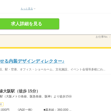
もっと見る
求人詳細を見る
お仕事No.：
せる内装デザインディレクター♪
、駅・空港、オフィス・ショールーム、文化施設、イベント会場等多岐にわ...
線大阪駅（徒歩 15分）
梅田駅（大阪メトロ各線、阪急各線、阪神）より徒歩15分
給
0円 《内訳一例》 ■基本給：360,000 ...