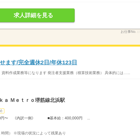
求人詳細を見る
お仕事No.：
ます/完全週休2日/年休123日
資料作成業務等になります 発注者支援業務（積算技術業務） 具体的には…...
ｋａ Ｍｅｔｒｏ堺筋線北浜駅
給
円〜 《内訳一例》 ■基本給：400,000円 ...
時間） ※現場の状況によって残業あり