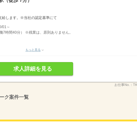
駅（徒歩 7分）
で支給します。※当社の認定基準にて
/01～
 実働7時間40分） ※残業は、原則ありません。
もっと見る
求人詳細を見る
お仕事No.：
T
ーク案件一覧