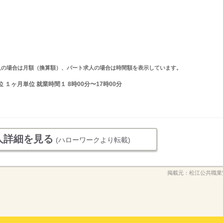
ルタイム求人の場合は月額（換算額）、パート求人の場合は時間額を表示しています。
１ヶ月単位 就業時間１ 8時00分〜17時00分
人詳細を見る
(ハローワークより転載)
掲載元：
松江公共職業