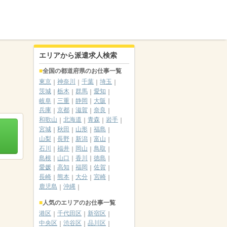
エリアから派遣求人検索
全国の都道府県のお仕事一覧
東京
神奈川
千葉
埼玉
茨城
栃木
群馬
愛知
岐阜
三重
静岡
大阪
兵庫
京都
滋賀
奈良
和歌山
北海道
青森
岩手
宮城
秋田
山形
福島
山梨
長野
新潟
富山
石川
福井
岡山
鳥取
島根
山口
香川
徳島
愛媛
高知
福岡
佐賀
長崎
熊本
大分
宮崎
鹿児島
沖縄
人気のエリアのお仕事一覧
港区
千代田区
新宿区
中央区
渋谷区
品川区