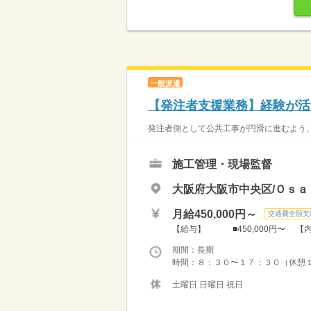
一般派遣
【発注者支援業務】経験が活
発注者側として公共工事が円滑に進むよう、
施工管理・現場監督
大阪府大阪市中央区/Ｏｓａ
月給450,000円～
交通費全額支
【給与】 ■450,000円〜 【
期間：長期
時間：８：３０〜１７：３０（休憩
土曜日 日曜日 祝日