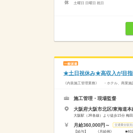
土曜日 日曜日 祝日
一般派遣
★土日祝休み★高収入が目指
《内装施工管理業務》 ・ホテル、商業施設
施工管理・現場監督
大阪府大阪市北区/東海道本
大阪駅（JR各線）より徒歩15分 
月給360,000円～
交通費全額支
【給与】 《月給例》 ■402,00