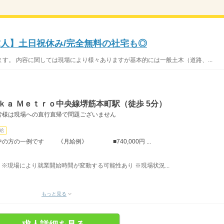
求人】土日祝休み/完全無料の社宅も◎
す。 内容に関しては現場により様々ありますが基本的には一般土木（道路、...
ｋａ Ｍｅｔｒｏ中央線堺筋本町駅（徒歩 5分）
皆様は現場への直行直帰で問題ございません
給
務中の方の一例です 《月給例》 ■740,000円 ...
） ※現場により就業開始時間が変動する可能性あり ※現場状況...
もっと見る