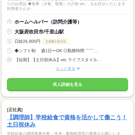
りのお世話 ◆食事（夕食、朝食）の介助 etc... をお任せいたします
利用者さんが...
ホームヘルパー（訪問介護等）
大阪府吹田市/千里山駅
日給26,800円
交通費全額支給
◆シフト制 週1日〜OK ◎勤務時間 ￣￣...
【短期】【土日祝休み】etc ライフスタイル...
もっと見る
求人詳細を見る
[正社員]
【調理師】学校給食で資格を活かして働こう！
土日祝休み
学校給食の調理業務全般・洗浄・事務処理等の業務をお願いしま