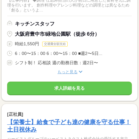
【仕事内容】 ◆調理 仕込み担当の人が前日に用意した食材を元に調
理を行います。 創作料理やアレンジ料理などの調理とは異なるため
「創る」というよ...
キッチンスタッフ
大阪府豊中市/緑地公園駅（徒歩 6分）
時給1,550円
交通費全額支給
6：00〜15：00 6：00〜15：00 ■週2〜5日...
シフト制！ 応相談 週の勤務日数：週2日〜
もっと見る
求人詳細を見る
[正社員]
【栄養士】給食で子ども達の健康を守る仕事！
土日祝休み
ハーベストグループのハーベストネクスト株式会社の受託する市立