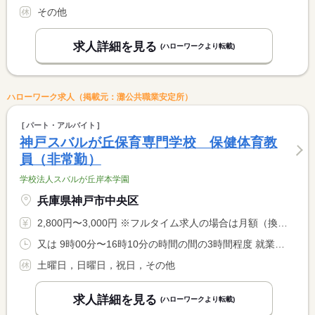
その他
求人詳細を見る
(ハローワークより転載)
ハローワーク求人（掲載元：灘公共職業安定所）
パート・アルバイト
神戸スバルが丘保育専門学校 保健体育教
員（非常勤）
学校法人スバルが丘岸本学園
兵庫県神戸市中央区
2,800円〜3,000円 ※フルタイム求人の場合は月額（換算額）、パート求人の場合は時間額を表示しています。
又は 9時00分〜16時10分の時間の間の3時間程度 就業時間に関する特記事項 ＊割り振られた授業の始業から終業まで（１コマ９０分） <BR> ＊長期休暇 別途相談
土曜日，日曜日，祝日，その他
求人詳細を見る
(ハローワークより転載)