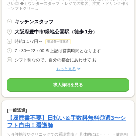
さい◎ ◆カウンタースタッフ ・レジでの接客、注文 ・ドリンク作り
・ソフトクリー...
キッチンスタッフ
大阪府豊中市/緑地公園駅（徒歩 1分）
時給1,177円～
交通費一部支給
7：30〜22：00 ※上記は営業時間となります...
シフト制なので、自分の都合にあわせて お...
もっと見る
求人詳細を見る
[一般派遣]
【履歴書不要】日払い＆手数料無料◎週3〜シ
フト自由！看護師
＼介護施設やクリニックでの看護業務／ 具体的には・・・ ・健康相