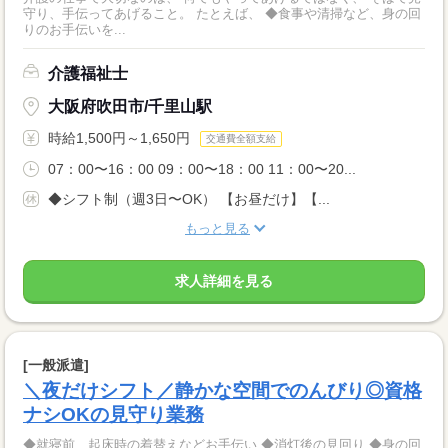
守り、手伝ってあげること。 たとえば、 ◆食事や清掃など、身の回
りのお手伝いを...
介護福祉士
大阪府吹田市/千里山駅
時給1,500円～1,650円
交通費全額支給
07：00〜16：00 09：00〜18：00 11：00〜20...
◆シフト制（週3日〜OK） 【お昼だけ】【...
もっと見る
求人詳細を見る
[一般派遣]
＼夜だけシフト／静かな空間でのんびり◎資格
ナシOKの見守り業務
◆就寝前、起床時の着替えなどお手伝い ◆消灯後の見回り ◆身の回