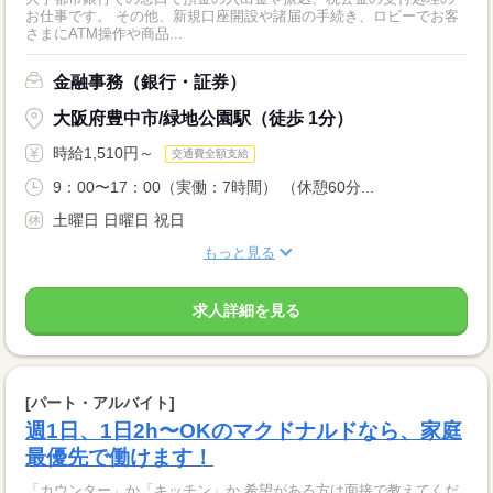
お仕事です。 その他、新規口座開設や諸届の手続き、ロビーでお客
さまにATM操作や商品...
金融事務（銀行・証券）
大阪府豊中市/緑地公園駅（徒歩 1分）
時給1,510円～
交通費全額支給
9：00〜17：00（実働：7時間） （休憩60分...
土曜日 日曜日 祝日
もっと見る
求人詳細を見る
[パート・アルバイト]
週1日、1日2h〜OKのマクドナルドなら、家庭
最優先で働けます！
「カウンター」か「キッチン」か 希望がある方は面接で教えてくだ