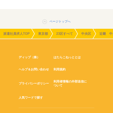
ページトップへ
派遣社員求人TOP
東京都
23区すべて
中央区
近畿 中
ディップ（株）
はたらこねっととは
ヘルプ＆お問い合わせ
利用規約
利用者情報の外部送信に
プライバシーポリシー
ついて
人気ワードで探す