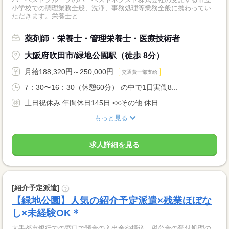
小学校での調理業務全般、洗浄、事務処理等業務全般に携わってい
ただきます。栄養士と...
薬剤師・栄養士・管理栄養士・医療技術者
大阪府吹田市/緑地公園駅（徒歩 8分）
月給188,320円～250,000円
交通費一部支給
7：30〜16：30（休憩60分） の中で1日実働8...
土日祝休み 年間休日145日 <<その他 休日...
もっと見る
求人詳細を見る
[紹介予定派遣]
?
【緑地公園】人気の紹介予定派遣×残業ほぼな
し×未経験OK＊
大手都市銀行での窓口で預金の入出金や振込、税公金の受付処理の