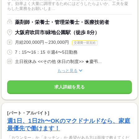
す。効率よく大量に調理するためにはどうしたらよいか、工夫を凝
らした業務をお願いしま...
薬剤師・栄養士・管理栄養士・医療技術者
大阪府吹田市/緑地公園駅（徒歩 8分）
月給200,000円～230,000円
交通費一部支給
7：15〜16：15 ※週4〜5日勤務
土日祝休み <<その他 休日の制度>> ★慶弔...
もっと見る
求人詳細を見る
[パート・アルバイト]
週1日、1日2h〜OKのマクドナルドなら、家庭
最優先で働けます！
「カウンター」か「キッチン」か 希望がある方は面接で教えてくだ