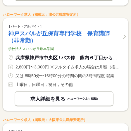
ハローワーク求人（掲載元：灘公共職業安定所）
パート・アルバイト
神戸スバルが丘保育専門学校 保育講師
（非常勤）
学校法人スバルが丘岸本学園
兵庫県神戸市中央区 / バス停 熊内６丁目から徒歩８分
2,800円〜3,000円 ※フルタイム求人の場合は月額（換算額）、パート求人の場合は時間額を表示しています。
又は 8時50分〜16時00分の時間の間の3時間程度 就業時間に関する特記事項 ＊割り振られた授業の始業から終業まで <BR> ＊長期休暇 別途相談
土曜日，日曜日，祝日，その他
求人詳細を見る
(ハローワークより転載)
ハローワーク求人（掲載元：大阪東公共職業安定所）