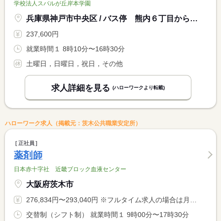
学校法人スバルが丘岸本学園
兵庫県神戸市中央区 / バス停 熊内６丁目から徒歩８分
237,600円
就業時間１ 8時10分〜16時30分
土曜日，日曜日，祝日，その他
求人詳細を見る
(ハローワークより転載)
ハローワーク求人（掲載元：茨木公共職業安定所）
正社員
薬剤師
日本赤十字社 近畿ブロック血液センター
大阪府茨木市
276,834円〜293,040円 ※フルタイム求人の場合は月額（換算額）、パート求人の場合は時間額を表示しています。
交替制（シフト制） 就業時間１ 9時00分〜17時30分