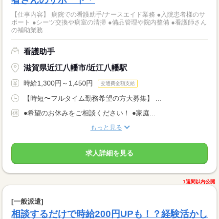
【仕事内容】 病院での看護助手/ナースエイド業務 ●入院患者様のサ
ポート ●シーツ交換や病室の清掃 ●備品管理や院内整備 ●看護師さん
の補助業務...
看護助手
滋賀県近江八幡市/近江八幡駅
時給1,300円～1,450円
交通費全額支給
【時短〜フルタイム勤務希望の方大募集】 ...
●希望のお休みをご相談ください！ ●家庭...
もっと見る
求人詳細を見る
1週間以内公開
[一般派遣]
相談するだけで時給200円UPも！？経験活かし