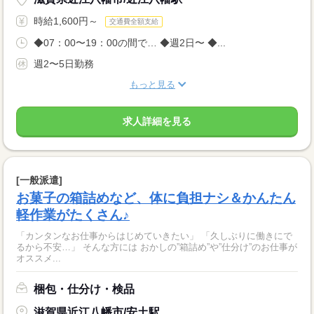
時給1,600円～
交通費全額支給
◆07：00〜19：00の間で… ◆週2日〜 ◆...
週2〜5日勤務
もっと見る
求人詳細を見る
[一般派遣]
お菓子の箱詰めなど、体に負担ナシ＆かんたん
軽作業がたくさん♪
「カンタンなお仕事からはじめていきたい」 「久しぶりに働きにで
るから不安…」 そんな方には おかしの”箱詰め”や”仕分け”のお仕事が
オススメ...
梱包・仕分け・検品
滋賀県近江八幡市/安土駅