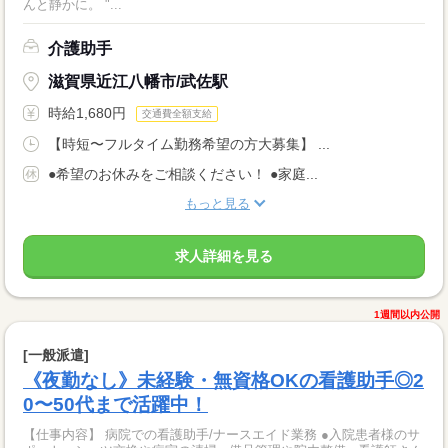
んと静かに。 "...
介護助手
滋賀県近江八幡市/武佐駅
時給1,680円
交通費全額支給
【時短〜フルタイム勤務希望の方大募集】 ...
●希望のお休みをご相談ください！ ●家庭...
もっと見る
求人詳細を見る
1週間以内公開
[一般派遣]
《夜勤なし》未経験・無資格OKの看護助手◎2
0〜50代まで活躍中！
【仕事内容】 病院での看護助手/ナースエイド業務 ●入院患者様のサ