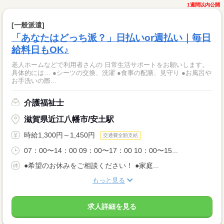
1週間以内公開
[一般派遣]
「あなたはどっち派？」日払いor週払い｜毎日
給料日もOK♪
老人ホームなどで利用者さんの 日常生活サポートをお願いします。
具体的には… ●シーツの交換、洗濯 ●食事の配膳、見守り ●お風呂や
お手洗いの際...
介護福祉士
滋賀県近江八幡市/安土駅
時給1,300円～1,450円
交通費全額支給
07：00〜14：00 09：00〜17：00 10：00〜15...
●希望のお休みをご相談ください！ ●家庭...
もっと見る
求人詳細を見る