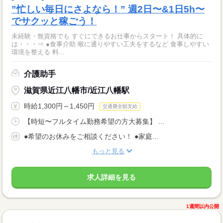
”忙しい毎日にさよなら！” 週2日〜&1日5h〜
でサクッと稼ごう！
未経験・無資格でも すぐにできるお仕事からスタート！ 具体的に
は・・・⇒ ●食事介助 喉に通りやすい工夫をするなど 食事しやすい
環境を整える 料...
介護助手
滋賀県近江八幡市/近江八幡駅
時給1,300円～1,450円
交通費全額支給
【時短〜フルタイム勤務希望の方大募集】 ...
●希望のお休みをご相談ください！ ●家庭...
もっと見る
求人詳細を見る
1週間以内公開