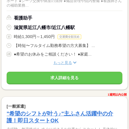
ポート ●シーツ交換や病室の清掃 ●備品管理や院内整備 ●看護師さん
の補助業務...
看護助手
滋賀県近江八幡市/近江八幡駅
時給1,300円～1,450円
交通費全額支給
【時短〜フルタイム勤務希望の方大募集】 ...
●希望のお休みをご相談ください！ ●家庭...
もっと見る
求人詳細を見る
1週間以内公開
[一般派遣]
"希望のシフトが叶う♪"主ふさん活躍中の介
護！即日スタートOK