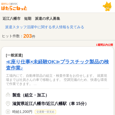
近江八幡市 短期 派遣の求人募集
派遣スタッフ活躍中に関する求人情報を見てみる
203
ヒット件数：
件
1週間以内公開
[一般派遣]
≪座り仕事×未経験OK≫プラスチック製品の検
査作業♪
工場内にて、自動車部品の組立・検査作業をお任せします。 就業現
場までは社員さんの車で移動します。 空調完備のため、快適な環境
で作業できます。 ...
製造（組立・加工）
滋賀県近江八幡市/近江八幡駅（車 15分）
時給1,200円
交通費一部支給