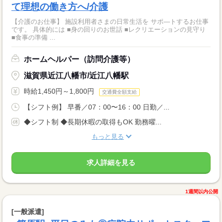
て理想の働き方へ/介護
【介護のお仕事】 施設利用者さまの日常生活を サポ―トするお仕事
です。 具体的には ■身の回りのお世話 ■レクリエーションの見守り
■食事の準備 ...
ホームヘルパー（訪問介護等）
滋賀県近江八幡市/近江八幡駅
時給1,450円～1,800円
交通費全額支給
【シフト例】 早番／07：00〜16：00 日勤／...
◆シフト制 ◆長期休暇の取得もOK 勤務曜...
もっと見る
求人詳細を見る
1週間以内公開
[一般派遣]