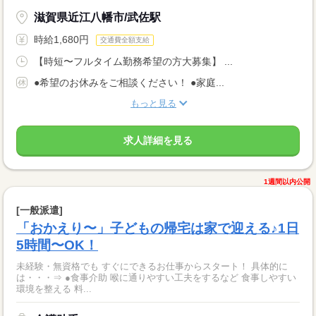
滋賀県近江八幡市/武佐駅
時給1,680円
交通費全額支給
【時短〜フルタイム勤務希望の方大募集】 ...
●希望のお休みをご相談ください！ ●家庭...
もっと見る
求人詳細を見る
1週間以内公開
[一般派遣]
「おかえり〜」子どもの帰宅は家で迎える♪1日
5時間〜OK！
未経験・無資格でも すぐにできるお仕事からスタート！ 具体的に
は・・・⇒ ●食事介助 喉に通りやすい工夫をするなど 食事しやすい
環境を整える 料...