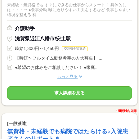
未経験・無資格でも すぐにできるお仕事からスタート！ 具体的に
は・・・⇒ ●食事介助 喉に通りやすい工夫をするなど 食事しやすい
環境を整える 料...
介護助手
滋賀県近江八幡市/安土駅
時給1,300円～1,450円
交通費全額支給
【時短〜フルタイム勤務希望の方大募集】 ...
●希望のお休みをご相談ください！ ●家庭...
もっと見る
求人詳細を見る
1週間以内公開
[一般派遣]
無資格・未経験でも病院ではたらける♪入院患
者さんのサポート＊