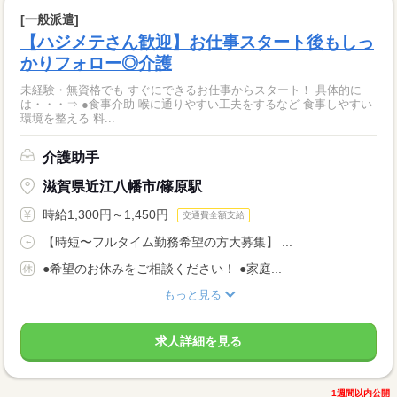
[一般派遣]
【ハジメテさん歓迎】お仕事スタート後もしっ
かりフォロー◎介護
未経験・無資格でも すぐにできるお仕事からスタート！ 具体的に
は・・・⇒ ●食事介助 喉に通りやすい工夫をするなど 食事しやすい
環境を整える 料...
介護助手
滋賀県近江八幡市/篠原駅
時給1,300円～1,450円
交通費全額支給
【時短〜フルタイム勤務希望の方大募集】 ...
●希望のお休みをご相談ください！ ●家庭...
もっと見る
求人詳細を見る
1週間以内公開