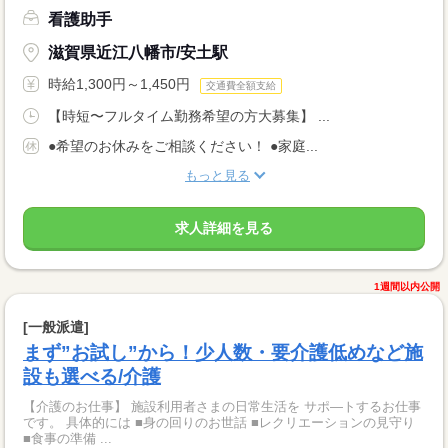
看護助手
滋賀県近江八幡市/安土駅
時給1,300円～1,450円
交通費全額支給
【時短〜フルタイム勤務希望の方大募集】 ...
●希望のお休みをご相談ください！ ●家庭...
もっと見る
求人詳細を見る
1週間以内公開
[一般派遣]
まず”お試し”から！少人数・要介護低めなど施
設も選べる/介護
【介護のお仕事】 施設利用者さまの日常生活を サポ―トするお仕事
です。 具体的には ■身の回りのお世話 ■レクリエーションの見守り
■食事の準備 ...