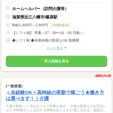
ホームヘルパー（訪問介護等）
滋賀県近江八幡市/篠原駅
時給1,450円～1,800円
交通費全額支給
【シフト例】 早番／07：00〜16：00 日勤／...
◆シフト制 ◆長期休暇の取得もOK 勤務曜...
もっと見る
求人詳細を見る
1週間以内公開
[一般派遣]
＜未経験OK＞高時給の夜勤で稼ごう★働き方
は選べます！｜介護
介護の夜勤って 実はモクモク作業が多め。 夕食や着替えのお手伝い
など 利用者さんとお話する時間もありますが 夜になれば、施設はし