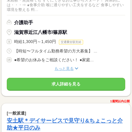
未経験・無資格でも すぐにできるお仕事からスタート！ 具体的に
は・・・⇒ ●食事介助 喉に通りやすい工夫をするなど 食事しやすい
環境を整える 料...
介護助手
滋賀県近江八幡市/篠原駅
時給1,300円～1,450円
交通費全額支給
【時短〜フルタイム勤務希望の方大募集】 ...
●希望のお休みをご相談ください！ ●家庭...
もっと見る
求人詳細を見る
1週間以内公開
[一般派遣]
安土駅＊デイサービスで見守り&ちょこっと介
助★平日のみ