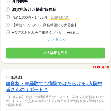
介護助手
滋賀県近江八幡市/篠原駅
時給1,300円～1,450円
交通費全額支給
【時短〜フルタイム勤務希望の方大募集】 ...
●希望のお休みをご相談ください！ ●家庭...
もっと見る
求人詳細を見る
1週間以内公開
[一般派遣]
無資格・未経験でも病院ではたらける♪入院患
者さんのサポート＊
【仕事内容】 病院での看護助手/ナースエイド業務 ●入院患者様のサ
ポート ●シーツ交換や病室の清掃 ●備品管理や院内整備 ●看護師さん
の補助業務...