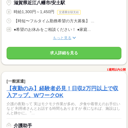
滋賀県近江八幡市/安土駅
時給1,300円～1,450円
交通費全額支給
【時短〜フルタイム勤務希望の方大募集】 ...
●希望のお休みをご相談ください！ ●家庭...
もっと見る
求人詳細を見る
1週間以内公開
[一般派遣]
【夜勤のみ】経験者必見！日収2万円以上で収
入アップ。WワークOK
介護の夜勤って 実はモクモク作業が多め。 夕食や着替えのお手伝い
など 利用者さんとお話する時間もありますが 夜になれば、施設はし
んと静かに。 "...
介護助手