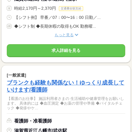
時給2,170円～2,370円
交通費全額支給
【シフト例】 早番／07：00〜16：00 日勤／...
◆シフト制 ◆長期休暇の取得もOK 勤務曜...
もっと見る
求人詳細を見る
[一般派遣]
ブランクも経験も関係ない！ゆっくり成長して
いけます/看護師
【看護のお仕事】 施設利用者さまの 生活補助や健康管理をお願いし
ます。 具体的には ◆血圧測定 ◆お薬の管理や準備 ◆バイタルチェ
ック ◆発疹やケ...
看護師・准看護師
滋賀県近江八幡市/武佐駅