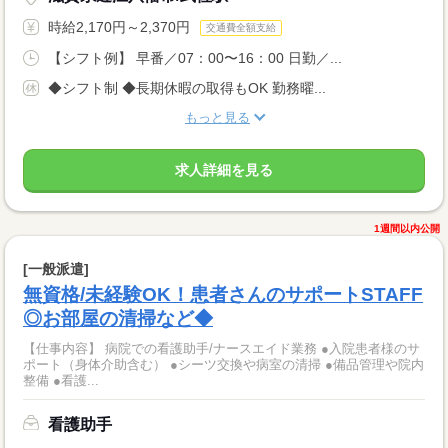
時給2,170円～2,370円
交通費全額支給
【シフト例】 早番／07：00〜16：00 日勤／...
◆シフト制 ◆長期休暇の取得もOK 勤務曜...
もっと見る
求人詳細を見る
1週間以内公開
[一般派遣]
無資格/未経験OK！患者さんのサポートSTAFF
◎お部屋の清掃など◆
【仕事内容】 病院での看護助手/ナースエイド業務 ●入院患者様のサ
ポート（身体介助含む） ●シーツ交換や病室の清掃 ●備品管理や院内
整備 ●看護...
看護助手