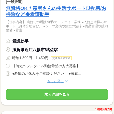
[一般派遣]
無資格OK＊患者さんの生活サポート◎配膳/お
掃除など◆看護助手
【仕事内容】 病院での看護助手/ナースエイド業務 ●入院患者様のサ
ポート（身体介助含む） ●シーツ交換や病室の清掃 ●備品管理や院内
整備 ●看護...
看護助手
滋賀県近江八幡市/武佐駅
時給1,300円～1,450円
交通費全額支給
【時短〜フルタイム勤務希望の方大募集】 ...
●希望のお休みをご相談ください！ ●家庭...
もっと見る
求人詳細を見る
1週間以内公開