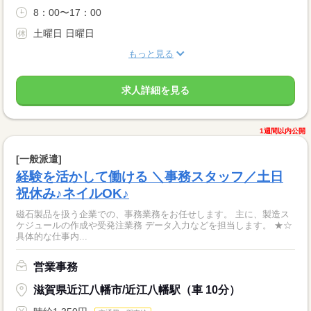
8：00〜17：00
土曜日 日曜日
もっと見る
求人詳細を見る
1週間以内公開
[一般派遣]
経験を活かして働ける ＼事務スタッフ／土日
祝休み♪ネイルOK♪
磁石製品を扱う企業での、事務業務をお任せします。 主に、製造ス
ケジュールの作成や受発注業務 データ入力などを担当します。 ★☆
具体的な仕事内...
営業事務
滋賀県近江八幡市/近江八幡駅（車 10分）