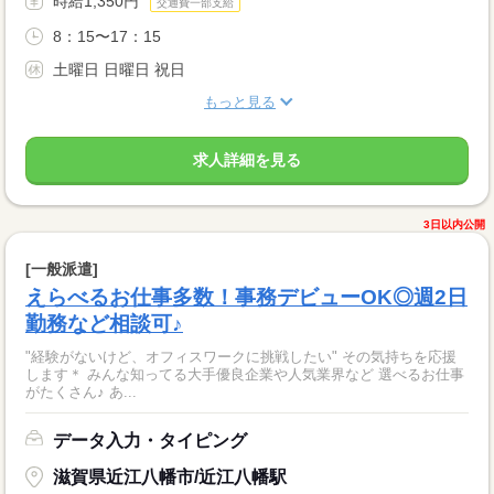
時給1,350円
交通費一部支給
8：15〜17：15
土曜日 日曜日 祝日
もっと見る
求人詳細を見る
3日以内公開
[一般派遣]
えらべるお仕事多数！事務デビューOK◎週2日
勤務など相談可♪
"経験がないけど、オフィスワークに挑戦したい" その気持ちを応援
します＊ みんな知ってる大手優良企業や人気業界など 選べるお仕事
がたくさん♪ あ...
データ入力・タイピング
滋賀県近江八幡市/近江八幡駅