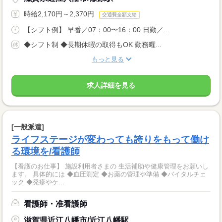
時給2,170円～2,370円
交通費全額支給
【シフト例】 早番／07：00〜16：00 日勤／...
◆シフト制 ◆長期休暇の取得もOK 勤務曜...
もっと見る
求人詳細を見る
[一般派遣]
ライフステージが変わっても誇りをもって働け
る環境を/看護師
【看護のお仕事】 施設利用者さまの 生活補助や健康管理をお願いし
ます。 具体的には ◆血圧測定 ◆お薬の管理や準備 ◆バイタルチェ
ック ◆発疹やケ...
看護師・准看護師
滋賀県近江八幡市/近江八幡駅