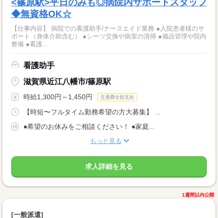
<篠原駅>平日のみも◎病院内サポートスタッフ
◆無資格OK☆
【仕事内容】 病院での看護助手/ナースエイド業務 ●入院患者様のサ
ポート（身体介助含む） ●シーツ交換や病室の清掃 ●備品管理や院内
整備 ●看護...
看護助手
滋賀県近江八幡市/篠原駅
時給1,300円～1,450円
交通費全額支給
【時短〜フルタイム勤務希望の方大募集】 ...
●希望のお休みをご相談ください！ ●家庭...
もっと見る
求人詳細を見る
1週間以内公開
[一般派遣]