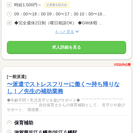
時給1,500円～
交通費全額支給
09：00〜18：00 09：00〜17：30 10：00〜18...
◆完全週休2日制（曜日相談OK） ◆GW休暇 ...
もっと見る
求人詳細を見る
3日以内公開
[一般派遣]
〜派遣でストレスフリーに働く〜持ち帰りな
し！／先生の補助業務
◆年齢不問！乳児見守り＆遊びサポート◆ ￣￣￣￣￣￣￣￣￣￣￣
￣￣￣￣￣￣￣￣ 担任保育士さんの保育補助として、 見守りや遊び
サポート、 環境整...
保育補助
滋賀県近江八幡市/近江八幡駅