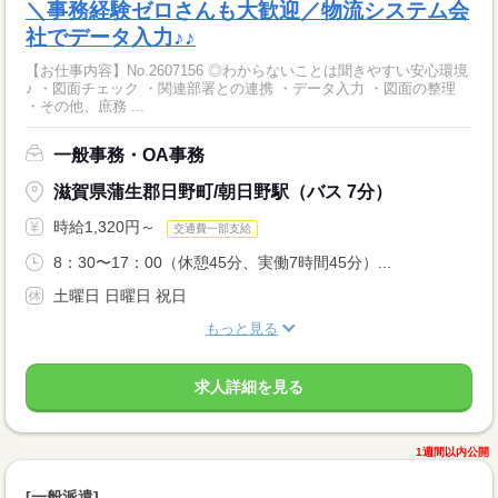
＼事務経験ゼロさんも大歓迎／物流システム会
社でデータ入力♪♪
【お仕事内容】No.2607156 ◎わからないことは聞きやすい安心環境
♪ ・図面チェック ・関連部署との連携 ・データ入力 ・図面の整理
・その他、庶務 ...
一般事務・OA事務
滋賀県蒲生郡日野町/朝日野駅（バス 7分）
時給1,320円～
交通費一部支給
8：30〜17：00（休憩45分、実働7時間45分）...
土曜日 日曜日 祝日
もっと見る
求人詳細を見る
1週間以内公開
[一般派遣]