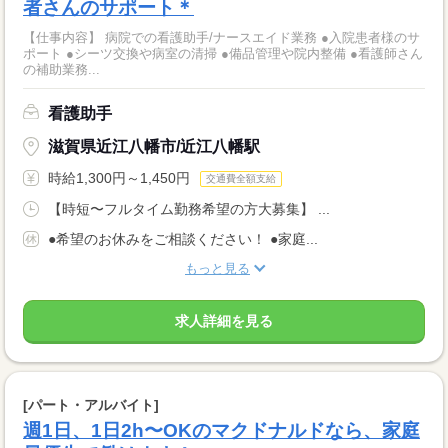
者さんのサポート＊
【仕事内容】 病院での看護助手/ナースエイド業務 ●入院患者様のサ
ポート ●シーツ交換や病室の清掃 ●備品管理や院内整備 ●看護師さん
の補助業務...
看護助手
滋賀県近江八幡市/近江八幡駅
時給1,300円～1,450円
交通費全額支給
【時短〜フルタイム勤務希望の方大募集】 ...
●希望のお休みをご相談ください！ ●家庭...
もっと見る
求人詳細を見る
[パート・アルバイト]
週1日、1日2h〜OKのマクドナルドなら、家庭