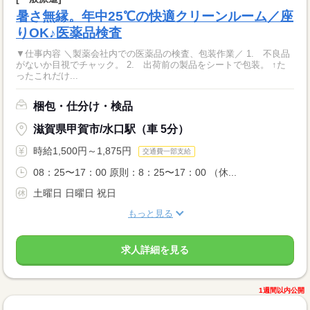
暑さ無縁。年中25℃の快適クリーンルーム／座
りOK♪医薬品検査
▼仕事内容 ＼製薬会社内での医薬品の検査、包装作業／ 1. 不良品
がないか目視でチャック。 2. 出荷前の製品をシートで包装。 ↑た
ったこれだけ...
梱包・仕分け・検品
滋賀県甲賀市/水口駅（車 5分）
時給1,500円～1,875円
交通費一部支給
08：25〜17：00 原則：8：25〜17：00 （休...
土曜日 日曜日 祝日
もっと見る
求人詳細を見る
1週間以内公開