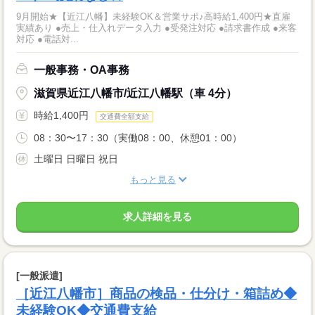
9月開始★【近江八幡】未経験OK＆営業サポ♪高時給1,400円★直雇
実績あり ●売上・仕入れデータ入力 ●受発注対応 ●請求書作成 ●来客
対応 ●電話対...
一般事務・OA事務
滋賀県近江八幡市/近江八幡駅（車 4分）
時給1,400円
交通費全額支給
08：30〜17：30（実働08：00、休憩01：00）
土曜日 日曜日 祝日
もっと見る
求人詳細を見る
[一般派遣]
［近江八幡市］商品の検品・仕分け・箱詰め◆
未経験OK◆交通費支給