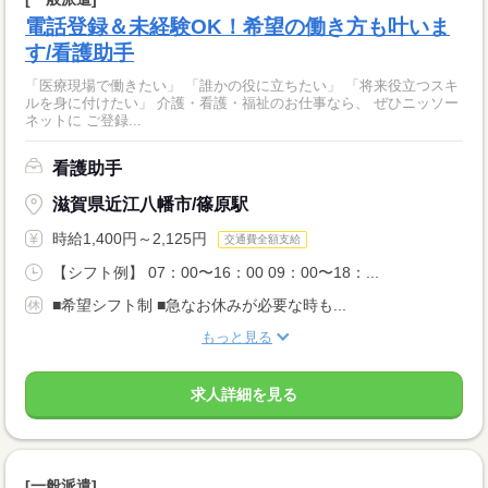
電話登録＆未経験OK！希望の働き方も叶いま
す/看護助手
「医療現場で働きたい」 「誰かの役に立ちたい」 「将来役立つスキ
ルを身に付けたい」 介護・看護・福祉のお仕事なら、 ぜひニッソー
ネットに ご登録...
看護助手
滋賀県近江八幡市/篠原駅
時給1,400円～2,125円
交通費全額支給
【シフト例】 07：00〜16：00 09：00〜18：...
■希望シフト制 ■急なお休みが必要な時も...
もっと見る
求人詳細を見る
[一般派遣]