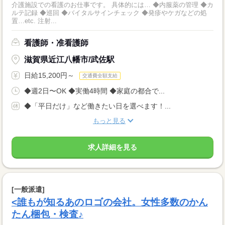
介護施設での看護のお仕事です。 具体的には… ◆内服薬の管理 ◆カ
ルテ記録 ◆巡回 ◆バイタルサインチェック ◆発疹やケガなどの処
置…etc. 注射...
看護師・准看護師
滋賀県近江八幡市/武佐駅
日給15,200円～
交通費全額支給
◆週2日〜OK ◆実働4時間 ◆家庭の都合で...
◆「平日だけ」など働きたい日を選べます！...
もっと見る
求人詳細を見る
[一般派遣]
<誰もが知るあのロゴの会社。女性多数のかん
たん梱包・検査♪