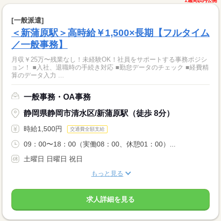
1週間以内公開
[一般派遣]
＜新蒲原駅＞高時給￥1,500×長期【フルタイム
／一般事務】
月収￥25万〜残業なし！未経験OK！社員をサポートする事務ポジシ
ョン！ ■入社、退職時の手続き対応 ■勤怠データのチェック ■経費精
算のデータ入力 ...
一般事務・OA事務
静岡県静岡市清水区/新蒲原駅（徒歩 8分）
時給1,500円
交通費全額支給
09：00〜18：00（実働08：00、休憩01：00）...
土曜日 日曜日 祝日
もっと見る
求人詳細を見る