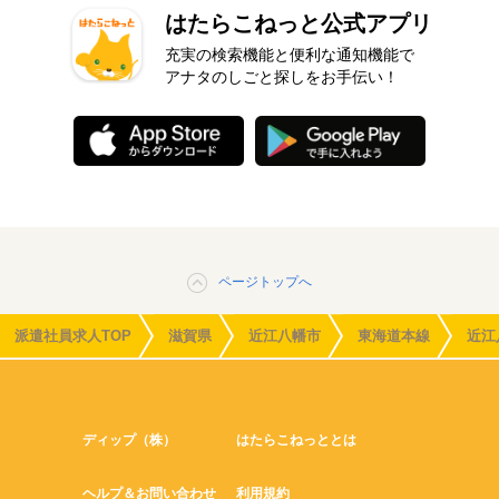
はたらこねっと公式アプリ
充実の検索機能と便利な通知機能で
アナタのしごと探しをお手伝い！
ページトップへ
派遣社員求人TOP
滋賀県
近江八幡市
東海道本線
近江
ディップ（株）
はたらこねっととは
ヘルプ＆お問い合わせ
利用規約