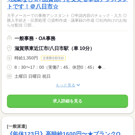
トです！＠八日市☆
大手メーカーでの事務アシスタント ◎申請内容のチェック・入力 ◎
購入手続き・伝票処理 ◎資料作成・議事録の作成 ◎社内向けのお知
らせ配信 ◎部...
一般事務・OA事務
滋賀県東近江市/八日市駅（車 10分）
時給1,350円
交通費全額支給
8：30〜17：00（実働7：45、休憩0：45） ◆...
土曜日 日曜日 祝日
もっと見る
求人詳細を見る
[一般派遣]
《年休123日》高時給1600円〜★ブランクO