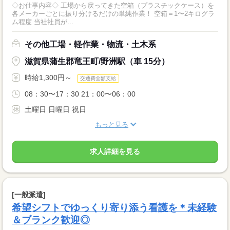
◇お仕事内容◇ 工場から戻ってきた空箱（プラスチックケース）を
各メーカーごとに振り分けるだけの単純作業！ 空箱＝1〜2キログラ
ム程度 当社社員が...
その他工場・軽作業・物流・土木系
滋賀県蒲生郡竜王町/野洲駅（車 15分）
時給1,300円～
交通費全額支給
08：30〜17：30 21：00〜06：00
土曜日 日曜日 祝日
もっと見る
求人詳細を見る
[一般派遣]
希望シフトでゆっくり寄り添う看護を＊未経験
＆ブランク歓迎◎