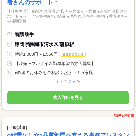
者さんのサポート＊
【仕事内容】 病院での看護助手/ナースエイド業務 ●入院患者様のサ
ポート ●シーツ交換や病室の清掃 ●備品管理や院内整備 ●看護師さん
の補助業務...
看護助手
静岡県静岡市清水区/蒲原駅
時給1,300円～1,550円
交通費全額支給
【時短〜フルタイム勤務希望の方大募集】 ...
●希望のお休みをご相談ください！ ●家庭...
もっと見る
求人詳細を見る
1週間以内公開
[一般派遣]
<残業なし☆>品質部門を支える事務アシスタン