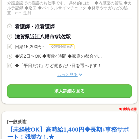
介護施設での看護のお仕事です。 具体的には… ◆内服薬の管理 ◆カ
ルテ記録 ◆巡回 ◆バイタルサインチェック ◆発疹やケガなどの処
置…etc. 注射...
看護師・准看護師
滋賀県近江八幡市/武佐駅
日給15,200円～
交通費全額支給
◆週2日〜OK ◆実働4時間 ◆家庭の都合で...
◆「平日だけ」など働きたい日を選べます！...
もっと見る
求人詳細を見る
3日以内公開
[一般派遣]
【未経験OK】高時給1,400円◆長期♪事務サポ
ート！残業なし★