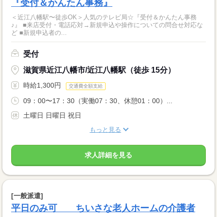
『受付＆かんたん事務』
＜近江八幡駅〜徒歩OK＞人気のテレビ局☆『受付＆かんたん事務
♪』 ■来店受付・電話応対→新規申込や操作についての問合せ対応な
ど ■新規申込者の...
受付
滋賀県近江八幡市/近江八幡駅（徒歩 15分）
時給1,300円
交通費全額支給
09：00〜17：30（実働07：30、休憩01：00）...
土曜日 日曜日 祝日
もっと見る
求人詳細を見る
[一般派遣]
平日のみ可 ちいさな老人ホームの介護者