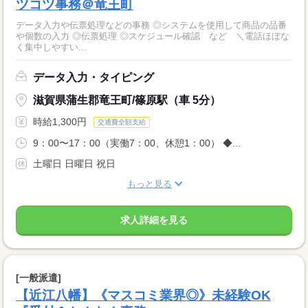
ツコツ事務＠竜王町
データ入力や伝票処理などの事務 ◎システムを使用して商品の品番
や個数の入力 ◎伝票処理 ◎スケジュール確認 など ＼電話ほぼな
く集中しやすい...
データ入力・タイピング
滋賀県蒲生郡竜王町/篠原駅（車 5分）
時給1,300円
交通費全額支給
9：00〜17：00（実働7：00、休憩1：00） ◆...
土曜日 日曜日 祝日
もっと見る
求人詳細を見る
[一般派遣]
【近江八幡】《マスコミ業界◎》未経験OK