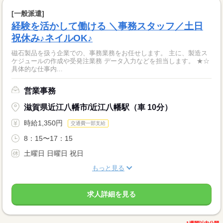
[一般派遣]
経験を活かして働ける ＼事務スタッフ／土日
祝休み♪ネイルOK♪
磁石製品を扱う企業での、事務業務をお任せします。 主に、製造ス
ケジュールの作成や受発注業務 データ入力などを担当します。 ★☆
具体的な仕事内...
営業事務
滋賀県近江八幡市/近江八幡駅（車 10分）
時給1,350円
交通費一部支給
8：15〜17：15
土曜日 日曜日 祝日
もっと見る
求人詳細を見る