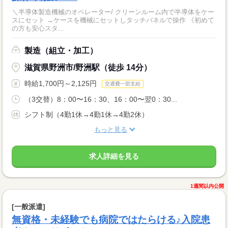
＼半導体製造機械のオペレーター/ クリーンルーム内で半導体をケー
スにセット →ケースを機械にセットしタッチパネルで操作 《初めて
の方も安心スタ...
製造（組立・加工）
滋賀県野洲市/野洲駅（徒歩 14分）
時給1,700円～2,125円
交通費一部支給
（3交替）8：00〜16：30、16：00〜翌0：30...
シフト制（4勤1休→4勤1休→4勤2休）
もっと見る
求人詳細を見る
1週間以内公開
[一般派遣]
無資格・未経験でも病院ではたらける♪入院患