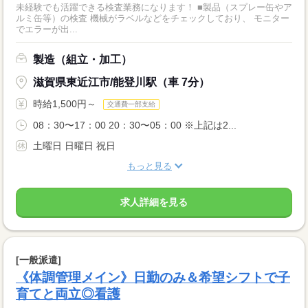
未経験でも活躍できる検査業務になります！ ■製品（スプレー缶やア
ルミ缶等）の検査 機械がラベルなどをチェックしており、 モニター
でエラーが出...
製造（組立・加工）
滋賀県東近江市/能登川駅（車 7分）
時給1,500円～
交通費一部支給
08：30〜17：00 20：30〜05：00 ※上記は2...
土曜日 日曜日 祝日
もっと見る
求人詳細を見る
[一般派遣]
《体調管理メイン》日勤のみ＆希望シフトで子
育てと両立◎看護