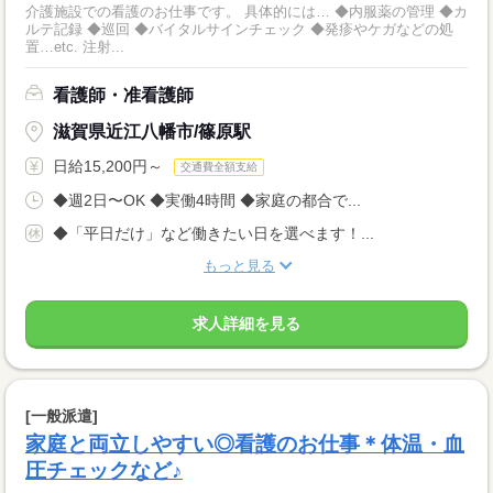
介護施設での看護のお仕事です。 具体的には… ◆内服薬の管理 ◆カ
ルテ記録 ◆巡回 ◆バイタルサインチェック ◆発疹やケガなどの処
置…etc. 注射...
看護師・准看護師
滋賀県近江八幡市/篠原駅
日給15,200円～
交通費全額支給
◆週2日〜OK ◆実働4時間 ◆家庭の都合で...
◆「平日だけ」など働きたい日を選べます！...
もっと見る
求人詳細を見る
[一般派遣]
家庭と両立しやすい◎看護のお仕事＊体温・血
圧チェックなど♪