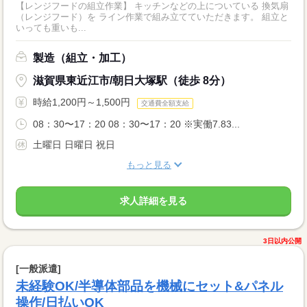
【レンジフードの組立作業】 キッチンなどの上についている 換気扇
（レンジフード）を ライン作業で組み立てていただきます。 組立と
いっても重いも...
製造（組立・加工）
滋賀県東近江市/朝日大塚駅（徒歩 8分）
時給1,200円～1,500円
交通費全額支給
08：30〜17：20 08：30〜17：20 ※実働7.83...
土曜日 日曜日 祝日
もっと見る
求人詳細を見る
3日以内公開
[一般派遣]
未経験OK/半導体部品を機械にセット&パネル
操作/日払いOK