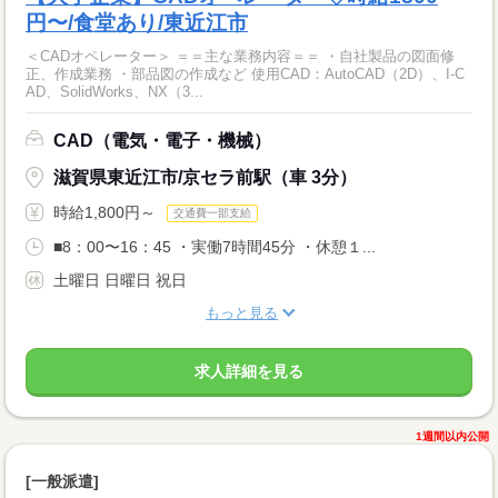
円〜/食堂あり/東近江市
＜CADオペレーター＞ ＝＝主な業務内容＝＝ ・自社製品の図面修
正、作成業務 ・部品図の作成など 使用CAD：AutoCAD（2D）、I-C
AD、SolidWorks、NX（3...
CAD（電気・電子・機械）
滋賀県東近江市/京セラ前駅（車 3分）
時給1,800円～
交通費一部支給
■8：00〜16：45 ・実働7時間45分 ・休憩１...
土曜日 日曜日 祝日
もっと見る
求人詳細を見る
1週間以内公開
[一般派遣]