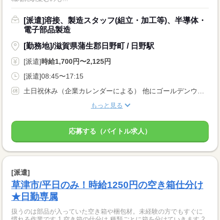
[派遣]溶接、製造スタッフ(組立・加工等)、半導体・
電子部品製造
[勤務地]/滋賀県蒲生郡日野町 / 日野駅
[派遣]
時給1,700円〜2,125円
[派遣]08:45〜17:15
土日祝休み（企業カレンダーによる） 他にゴールデンウィーク・お盆・年末年始などの長期休暇もあり
もっと見る
応募する（バイトル求人）
[派遣]
草津市/平日のみ！時給1250円の空き箱仕分け
★日勤専属
扱うのは部品が入っていた空き箱や梱包材。未経験の方でもすぐに
慣れる作業です 1 空き箱の仕分け 種類ごとに箱を分けていきます 2