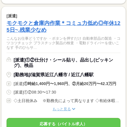
[派遣]
モクモクと倉庫内作業＊コミュ力低め◎年休12
5日~,残業少なめ
こんなお仕事どうですか ・ボタンを押すだけ 自動車部品の製造 ・コ
ツコツチェック プラスチック製品の検査 ・電動ドライバーを使いこ
なす 手のひらサ...
[派遣]①②仕分け・シール貼り、品出し(ピッキン
グ)、検品
[勤務地]/滋賀県近江八幡市 / 近江八幡駅
[派遣]
①時給1,400円〜1,960円、②月給20万円〜42.3万円
[派遣]①②08:30〜17:30
◇土日祝休み ※勤務先によって異なります ◇有給休暇あり（入社6ヵ月後に10日付与） ◇産休・育休制度あり 休日多めの職場が多いでが、 月給制なので給料は安定です！
もっと見る
応募する（バイトル求人）