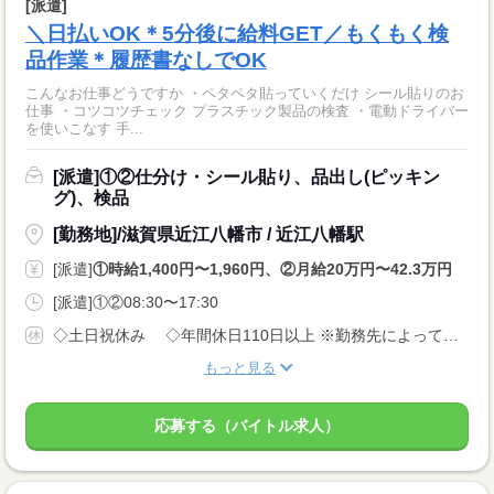
[派遣]
＼日払いOK＊5分後に給料GET／もくもく検
品作業＊履歴書なしでOK
こんなお仕事どうですか ・ペタペタ貼っていくだけ シール貼りのお
仕事 ・コツコツチェック プラスチック製品の検査 ・電動ドライバー
を使いこなす 手...
[派遣]①②仕分け・シール貼り、品出し(ピッキン
グ)、検品
[勤務地]/滋賀県近江八幡市 / 近江八幡駅
[派遣]
①時給1,400円〜1,960円、②月給20万円〜42.3万円
[派遣]①②08:30〜17:30
◇土日祝休み ◇年間休日110日以上 ※勤務先によって異なります ◇有給休暇あり（入社6ヵ月後に10日付与） ◇産休・育休制度あり 休日多めの職場が多いですが、 月給制なので給料は安定です！
もっと見る
応募する（バイトル求人）