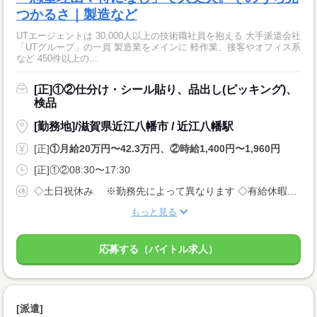
つかるさ｜製造など
UTエージェントは 30,000人以上の技術職社員を抱える 大手派遣会社
「UTグループ」の一員 製造業をメインに 軽作業、接客やオフィス系
など 450件以上の...
[正]①②仕分け・シール貼り、品出し(ピッキング)、
検品
[勤務地]/滋賀県近江八幡市 / 近江八幡駅
[正]
①月給20万円〜42.3万円、②時給1,400円〜1,960円
[正]①②08:30〜17:30
◇土日祝休み ※勤務先によって異なります ◇有給休暇あり（入社6ヵ月後に10日付与） ◇産休・育休制度あり 休日多めの職場が多いでが、 月給制なので給料は安定です！
もっと見る
応募する（バイトル求人）
[派遣]