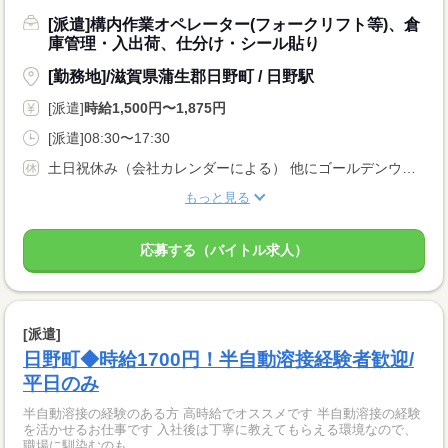
[派遣]構内作業オペレーター(フォークリフト等)、倉
庫管理・入出荷、仕分け・シール貼り
[勤務地]/滋賀県蒲生郡日野町 / 日野駅
[派遣]
時給1,500円〜1,875円
[派遣]08:30〜17:30
土日祝休み（会社カレンダーによる） 他にゴールデンウィーク・お盆・年末年始の長期休暇もあり
もっと見る
応募する（バイトル求人）
[派遣]
日野町◆時給1700円！半自動溶接経験者歓迎/
平日のみ
半自動溶接の経験のある方 高時給でオススメです 半自動溶接の経験
を活かせるお仕事です 入社後は丁寧に教えてもらえる環境なので、
職場に馴染むのも...