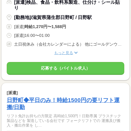
[派遣]検品、食品・飲料系製造、仕分け・シール貼
り
[勤務地]/滋賀県蒲生郡日野町 / 日野駅
[派遣]
時給1,270円〜1,588円
[派遣]16:00〜01:00
土日祝休み（会社カレンダーによる） 他にゴールデンウィーク・お盆・年末年始の長期休暇もあり
もっと見る
応募する（バイトル求人）
[派遣]
日野町◆平日のみ！時給1500円の要リフト運
搬/日勤
リフト免許お持ちの方限定 高時給1,500円！日勤専属 プラスチック
製品などを 製造している会社です フォークリフトでの 運搬及び搬
入・搬出作業を し...