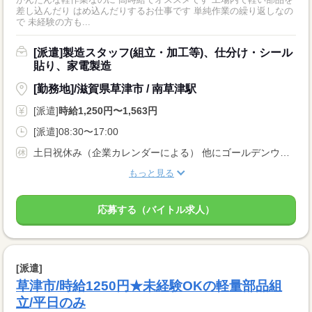
差し込んだり はめ込んだりするお仕事です 単純作業の繰り返しなの
で 未経験の方も...
[派遣]製造スタッフ(組立・加工等)、仕分け・シール
貼り、家電製造
[勤務地]/滋賀県草津市 / 南草津駅
[派遣]
時給1,250円〜1,563円
[派遣]08:30〜17:00
土日祝休み（企業カレンダーによる） 他にゴールデンウィーク・お盆・年末年始などの長期休暇もあり
もっと見る
応募する（バイトル求人）
[派遣]
草津市/時給1250円★未経験OKの軽量部品組
立/平日のみ