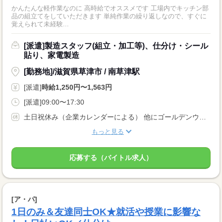
かんたんな軽作業なのに 高時給でオススメです 工場内でキッチン部
品の組立てをしていただきます 単純作業の繰り返しなので、すぐに
覚えられて未経験...
[派遣]製造スタッフ(組立・加工等)、仕分け・シール
貼り、家電製造
[勤務地]/滋賀県草津市 / 南草津駅
[派遣]
時給1,250円〜1,563円
[派遣]09:00〜17:30
土日祝休み（企業カレンダーによる） 他にゴールデンウィーク・お盆・年末年始などの長期休暇もあり
もっと見る
応募する（バイトル求人）
[ア・パ]
1日のみ＆友達同士OK★就活や授業に影響な