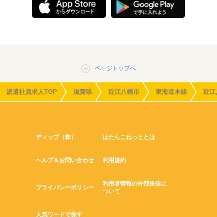
ページトップへ
派遣社員求人TOP
滋賀県
近江八幡市
東海道本線
近江
ディップ（株）
はたらこねっととは
ヘルプ＆お問い合わせ
利用規約
利用者情報の外部送信に
プライバシーポリシー
ついて
人気ワードで探す