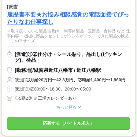
[派遣]
履歴書不要★お悩み相談感覚の電話面接でぴっ
たりなお仕事探し
＜取り扱っている製品 自動車・半導体製品・医薬品・食料品 など 仕
事内容 ・機械に部品をセットしボタンをポチッ ・できた製品の検品
・手の平サイズ...
[派遣]①②仕分け・シール貼り、品出し(ピッキン
グ)、検品
[勤務地]/滋賀県近江八幡市 / 近江八幡駅
[派遣]
①月給20万円〜42.3万円、②時給1,400円〜1,960円
[派遣]①②09:00〜18:00、20:00〜05:00
◇5勤2休 ※工場カレンダーあり
もっと見る
応募する（バイトル求人）