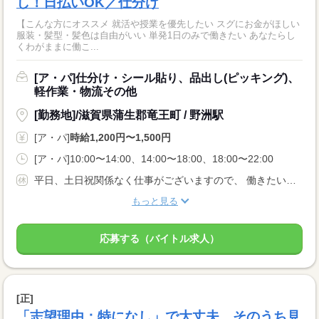
し！日払いOK／仕分け
【こんな方にオススメ 就活や授業を優先したい スグにお金がほしい
服装・髪型・髪色は自由がいい 単発1日のみで働きたい あなたらし
くわがままに働こ...
[ア・パ]仕分け・シール貼り、品出し(ピッキング)、
軽作業・物流その他
[勤務地]/滋賀県蒲生郡竜王町 / 野洲駅
[ア・パ]
時給1,200円〜1,500円
[ア・パ]10:00〜14:00、14:00〜18:00、18:00〜22:00
平日、土日祝関係なく仕事がございますので、 働きたい曜日で働けます♪♪ 激短1日〜勤務OK♪♪ ※お仕事によって条件が異なります。
もっと見る
応募する（バイトル求人）
[正]
「志望理由：特になし」で大丈夫。そのうち見