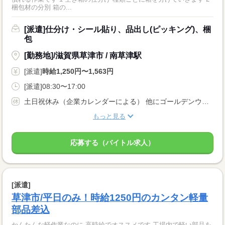
梱包材の分別 箱の...
[派遣]仕分け・シール貼り、品出し(ピッキング)、梱
包
[勤務地]/滋賀県草津市 / 南草津駅
[派遣]
時給1,250円〜1,563円
[派遣]08:30〜17:00
土日祝休み（企業カレンダーによる） 他にゴールデンウィーク・お盆・年末年始などの長期休暇もあり
もっと見る
応募する（バイトル求人）
[派遣]
草津市/平日のみ！時給1250円のカンタン軽量
部品差込
かんたんな軽作業なのに 高時給でオススメです 工場内で軽い部品を