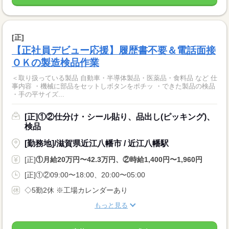
[正]
【正社員デビュー応援】履歴書不要＆電話面接
ＯＫの製造検品作業
＜取り扱っている製品 自動車・半導体製品・医薬品・食料品 など 仕
事内容 ・機械に部品をセットしボタンをポチッ ・できた製品の検品
・手の平サイズ...
[正]①②仕分け・シール貼り、品出し(ピッキング)、
検品
[勤務地]/滋賀県近江八幡市 / 近江八幡駅
[正]
①月給20万円〜42.3万円、②時給1,400円〜1,960円
[正]①②09:00〜18:00、20:00〜05:00
◇5勤2休 ※工場カレンダーあり
もっと見る