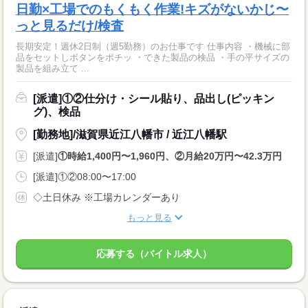
日勤×工場でのもくもく作業!キズがないかじ〜
っと見るだけ/検査
長期安定！週休2日制（週5勤務）のお仕事です 仕事内容 ・機械に部
品をセットしボタンをポチッ ・できた製品の検品 ・手の平サイズの
製品を組み立て ...
[派遣]①②仕分け・シール貼り、品出し(ピッキン
グ)、検品
[勤務地]/滋賀県近江八幡市 / 近江八幡駅
[派遣]
①時給1,400円〜1,960円、②月給20万円〜42.3万円
[派遣]①②08:00〜17:00
◇土日休み ※工場カレンダーあり
もっと見る
応募する（バイトル求人）