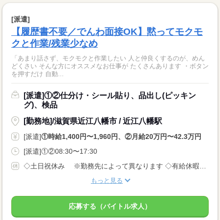
[派遣]
【履歴書不要／でんわ面接OK】黙ってモクモ
クと作業/残業少なめ
「あまり話さず、モクモクと作業したい 人と仲良くするのが、めん
どくさい そんな方にオススメなお仕事が たくさんあります ・ボタン
を押すだけ 自動...
[派遣]①②仕分け・シール貼り、品出し(ピッキン
グ)、検品
[勤務地]/滋賀県近江八幡市 / 近江八幡駅
[派遣]
①時給1,400円〜1,960円、②月給20万円〜42.3万円
[派遣]①②08:30〜17:30
◇土日祝休み ※勤務先によって異なります ◇有給休暇あり（入社6ヵ月後に10日付与） ◇産休・育休制度あり 休日多めの職場が多いでが、 月給制なので給料は安定です！
もっと見る
応募する（バイトル求人）