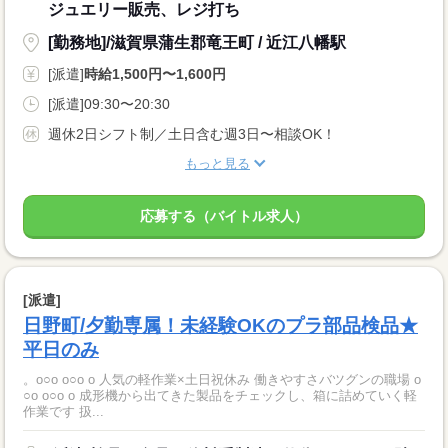
ジュエリー販売、レジ打ち
[勤務地]/滋賀県蒲生郡竜王町 / 近江八幡駅
[派遣]
時給1,500円〜1,600円
[派遣]09:30〜20:30
週休2日シフト制／土日含む週3日〜相談OK！
もっと見る
応募する（バイトル求人）
[派遣]
日野町/夕勤専属！未経験OKのプラ部品検品★
平日のみ
。o○o o○o o 人気の軽作業×土日祝休み 働きやすさバツグンの職場 o
○o o○o o 成形機から出てきた製品をチェックし、箱に詰めていく軽
作業です 扱...