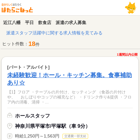
近江八幡 平日 飲食店 派遣の求人募集
派遣スタッフ活躍中に関する求人情報を見てみる
18
ヒット件数：
件
1週間以内公開
[パート・アルバイト]
未経験歓迎！ホール・キッチン募集。食事補助
あり☆
【1】フロア ・テーブルの片付け、セッティング （食器の片付け
や、 おしぼりやコップの補充など） ・ドリンク作り&提供 ・フロ
ア内の消毒、清掃 ・...
ホールスタッフ
神奈川県平塚市/平塚駅（車 9分）
時給1,250円～1,563円
交通費一部支給