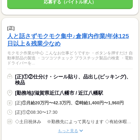
応募する（バイトル求人）
[正]
人と話さずモクモク集中♪倉庫内作業/年休125
日以上＆残業少なめ
モクモク作業が中心 こんなお仕事どうですか ・ボタンを押すだけ 自
動車部品の製造 ・コツコツチェック プラスチック製品の検査 ・電動
ドライバーを...
[正]①②仕分け・シール貼り、品出し(ピッキング)、
検品
[勤務地]/滋賀県近江八幡市 / 近江八幡駅
[正]
①月給20万円〜42.3万円、②時給1,400円〜1,960円
[正]①②08:30〜17:30
◇土日祝休み ※勤務先によって異なります ◇有給休暇あり（入社6ヵ月後に10日付与） ◇産休・育休制度あり 休日多めの職場が多いでが、 月給制なので給料は安定です！
もっと見る