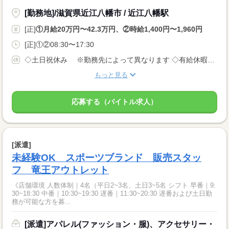
[勤務地]/滋賀県近江八幡市 / 近江八幡駅
[正]
①月給20万円〜42.3万円、②時給1,400円〜1,960円
[正]①②08:30〜17:30
◇土日祝休み ※勤務先によって異なります ◇有給休暇あり（入社6ヵ月後に10日付与） ◇産休・育休制度あり 休日多めの職場が多いでが、 月給制なので給料は安定です！
もっと見る
応募する（バイトル求人）
[派遣]
未経験OK スポーツブランド 販売スタッ
フ 竜王アウトレット
《店舗環境 人数体制｜4名（平日2~3名、土日3~5名 シフト 早番｜9:
30~18:30 中番｜10:30~19:30 遅番｜11:30~20:30 遅番および土日勤
務が可能な方を募...
[派遣]アパレル(ファッション・服)、アクセサリー・