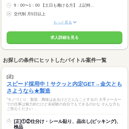
9：00〜1：00 【土日も働ける方】 上記時...
交代制 月5日以上
もっと見る
求人詳細を見る
お探しの条件にヒットしたバイトル案件一覧
[正]
スピード採用中！サクッと内定GET→金欠とも
さようなら★製造
”モノづくり、製造…興味はあるけどどんなことするの 大手メーカー
での仕事は魅力的だけど未経験の自分でもできるのかな そんな方も
ご安心ください ...
[正]①②仕分け・シール貼り、品出し(ピッキング)、
検品