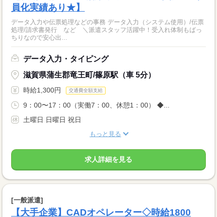
員化実績あり★】
データ入力や伝票処理などの事務 データ入力（システム使用）/伝票
処理/請求書発行 など ＼派遣スタッフ活躍中！受入れ体制もばっ
ちりなので安心出...
データ入力・タイピング
滋賀県蒲生郡竜王町/篠原駅（車 5分）
時給1,300円
交通費全額支給
9：00〜17：00（実働7：00、休憩1：00） ◆...
土曜日 日曜日 祝日
もっと見る
求人詳細を見る
[一般派遣]
【大手企業】CADオペレーター◇時給1800