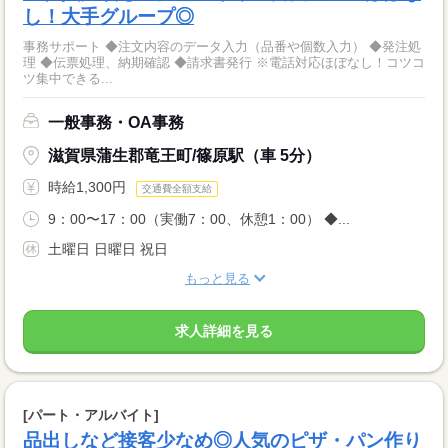
し！大手グループ◎
事務サポート ◆注文内容のデータ入力（品番や個数入力） ◆発注処
理 ◆伝票処理、納期確認 ◆請求書発行 ※電話対応ほぼなし！コツコ
ツ集中できる...
一般事務・OA事務
滋賀県蒲生郡竜王町/篠原駅（車 5分）
時給1,300円
交通費全額支給
9：00〜17：00（実働7：00、休憩1：00） ◆...
土曜日 日曜日 祝日
もっと見る
求人詳細を見る
[パート・アルバイト]
品出しなど接客少なめ◎人気のピザ・パン作り