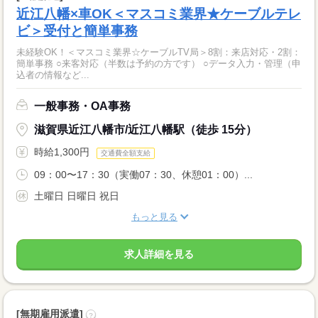
近江八幡×車OK＜マスコミ業界★ケーブルテレ
ビ＞受付と簡単事務
未経験OK！＜マスコミ業界☆ケーブルTV局＞8割：来店対応・2割：
簡単事務 ○来客対応（半数は予約の方です） ○データ入力・管理（申
込者の情報など...
一般事務・OA事務
滋賀県近江八幡市/近江八幡駅（徒歩 15分）
時給1,300円
交通費全額支給
09：00〜17：30（実働07：30、休憩01：00）...
土曜日 日曜日 祝日
もっと見る
求人詳細を見る
[無期雇用派遣]
?