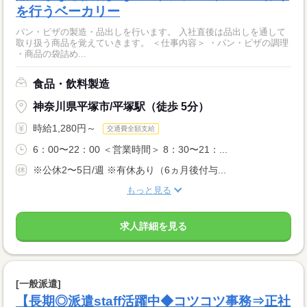
を行うベーカリー
パン・ピザの製造・品出しを行います。 入社直後は品出しを通して
取り扱う商品を覚えていきます。 ＜仕事内容＞ ・パン・ピザの調理
・商品の袋詰め...
食品・飲料製造
神奈川県平塚市/平塚駅（徒歩 5分）
時給1,280円～
交通費全額支給
6：00〜22：00 ＜営業時間＞ 8：30〜21：...
※公休2〜5日/週 ※有休あり（6ヵ月後付与...
もっと見る
求人詳細を見る
[一般派遣]
【長期◎派遣staff活躍中◆コツコツ事務⇒正社