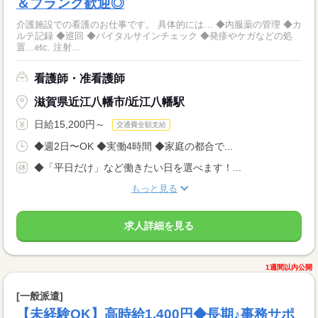
＆ブランク歓迎◎
介護施設での看護のお仕事です。 具体的には… ◆内服薬の管理 ◆カ
ルテ記録 ◆巡回 ◆バイタルサインチェック ◆発疹やケガなどの処
置…etc. 注射...
看護師・准看護師
滋賀県近江八幡市/近江八幡駅
日給15,200円～
交通費全額支給
◆週2日〜OK ◆実働4時間 ◆家庭の都合で...
◆「平日だけ」など働きたい日を選べます！...
もっと見る
求人詳細を見る
1週間以内公開
[一般派遣]
【未経験OK】高時給1,400円◆長期♪事務サポ