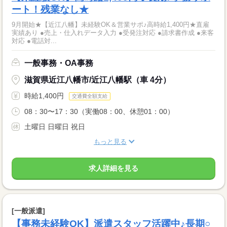
ート！残業なし★
9月開始★【近江八幡】未経験OK＆営業サポ♪高時給1,400円★直雇
実績あり ●売上・仕入れデータ入力 ●受発注対応 ●請求書作成 ●来客
対応 ●電話対...
一般事務・OA事務
滋賀県近江八幡市/近江八幡駅（車 4分）
時給1,400円
交通費全額支給
08：30〜17：30（実働08：00、休憩01：00）
土曜日 日曜日 祝日
もっと見る
求人詳細を見る
[一般派遣]
【事務未経験OK】派遣スタッフ活躍中♪長期○