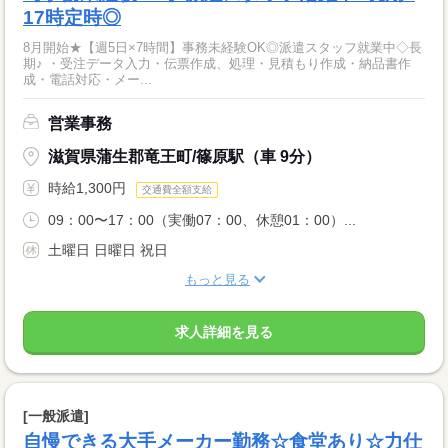
17時定時◎
8月開始★【週5日×7時間】事務未経験OK◎派遣スタッフ就業中◇長
期♪ ・受注データ入力・伝票作成、処理・見積もり作成・納品書作
成・電話対応・メー...
営業事務
滋賀県蒲生郡竜王町/篠原駅（車 9分）
時給1,300円
交通費全額支給
09：00〜17：00（実働07：00、休憩01：00）...
土曜日 日曜日 祝日
もっと見る
求人詳細を見る
[一般派遣]
自慢できる大手メーカー勤務☆食堂あり☆力仕