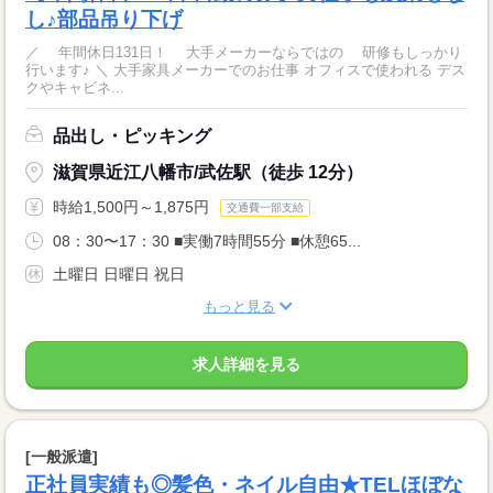
し♪部品吊り下げ
／ 年間休日131日！ 大手メーカーならではの 研修もしっかり
行います♪ ＼ 大手家具メーカーでのお仕事 オフィスで使われる デス
クやキャビネ...
品出し・ピッキング
滋賀県近江八幡市/武佐駅（徒歩 12分）
時給1,500円～1,875円
交通費一部支給
08：30〜17：30 ■実働7時間55分 ■休憩65...
土曜日 日曜日 祝日
もっと見る
求人詳細を見る
[一般派遣]
正社員実績も◎髪色・ネイル自由★TELほぼな