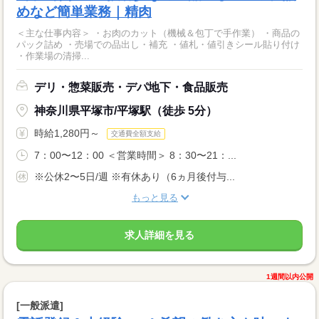
めなど簡単業務｜精肉
＜主な仕事内容＞ ・お肉のカット（機械＆包丁で手作業） ・商品の
パック詰め ・売場での品出し・補充 ・値札・値引きシール貼り付け
・作業場の清掃...
デリ・惣菜販売・デパ地下・食品販売
神奈川県平塚市/平塚駅（徒歩 5分）
時給1,280円～
交通費全額支給
7：00〜12：00 ＜営業時間＞ 8：30〜21：...
※公休2〜5日/週 ※有休あり（6ヵ月後付与...
もっと見る
求人詳細を見る
1週間以内公開
[一般派遣]