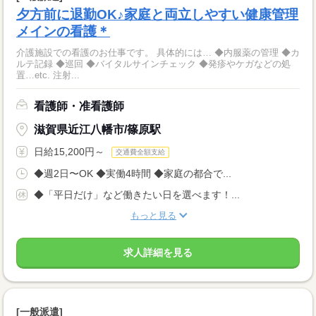
夕方前に退勤OK♪家庭と両立しやすい健康管理
メインの看護＊
介護施設での看護のお仕事です。 具体的には… ◆内服薬の管理 ◆カ
ルテ記録 ◆巡回 ◆バイタルサインチェック ◆発疹やケガなどの処
置…etc. 注射...
看護師・准看護師
滋賀県近江八幡市/篠原駅
日給15,200円～
交通費全額支給
◆週2日〜OK ◆実働4時間 ◆家庭の都合で...
◆「平日だけ」など働きたい日を選べます！...
もっと見る
求人詳細を見る
[一般派遣]