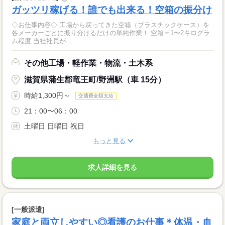
ガッツリ稼げる！誰でも出来る！空箱の振分け
◇お仕事内容◇ 工場から戻ってきた空箱（プラスチックケース）を
各メーカーごとに振り分けるだけの単純作業！ 空箱＝1〜2キログラ
ム程度 当社社員が...
その他工場・軽作業・物流・土木系
滋賀県蒲生郡竜王町/野洲駅（車 15分）
時給1,300円～
交通費全額支給
21：00〜06：00
土曜日 日曜日 祝日
もっと見る
求人詳細を見る
[一般派遣]
家庭と両立しやすい◎看護のお仕事＊体温・血