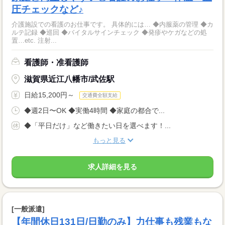
圧チェックなど♪
介護施設での看護のお仕事です。 具体的には… ◆内服薬の管理 ◆カ
ルテ記録 ◆巡回 ◆バイタルサインチェック ◆発疹やケガなどの処
置…etc. 注射...
看護師・准看護師
滋賀県近江八幡市/武佐駅
日給15,200円～
交通費全額支給
◆週2日〜OK ◆実働4時間 ◆家庭の都合で...
◆「平日だけ」など働きたい日を選べます！...
もっと見る
求人詳細を見る
[一般派遣]
【年間休日131日/日勤のみ】力仕事も残業もな