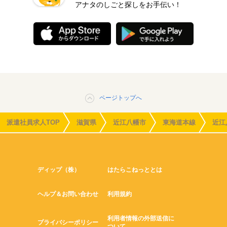
アナタのしごと探しをお手伝い！
ページトップへ
派遣社員求人TOP
滋賀県
近江八幡市
東海道本線
近江
ディップ（株）
はたらこねっととは
ヘルプ＆お問い合わせ
利用規約
利用者情報の外部送信に
プライバシーポリシー
ついて