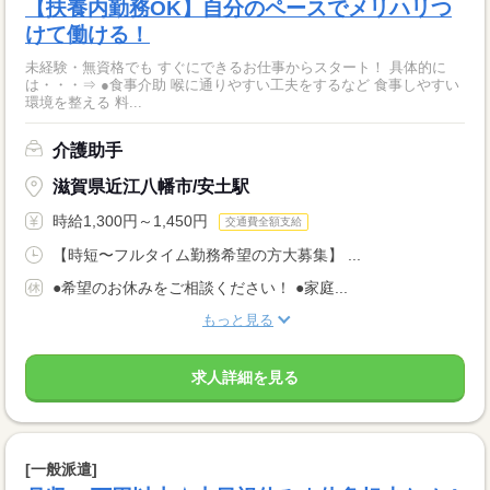
【扶養内勤務OK】自分のペースでメリハリつ
けて働ける！
未経験・無資格でも すぐにできるお仕事からスタート！ 具体的に
は・・・⇒ ●食事介助 喉に通りやすい工夫をするなど 食事しやすい
環境を整える 料...
介護助手
滋賀県近江八幡市/安土駅
時給1,300円～1,450円
交通費全額支給
【時短〜フルタイム勤務希望の方大募集】 ...
●希望のお休みをご相談ください！ ●家庭...
もっと見る
求人詳細を見る
[一般派遣]