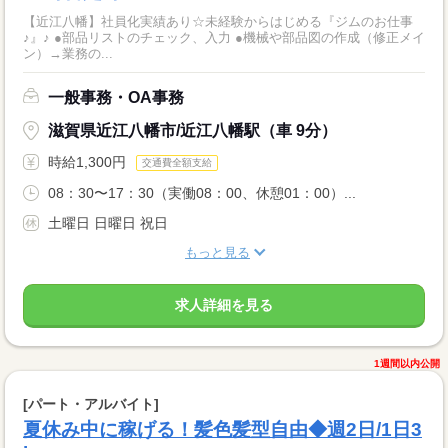
【近江八幡】社員化実績あり☆未経験からはじめる『ジムのお仕事
♪』♪ ●部品リストのチェック、入力 ●機械や部品図の作成（修正メイ
ン）→業務の...
一般事務・OA事務
滋賀県近江八幡市/近江八幡駅（車 9分）
時給1,300円
交通費全額支給
08：30〜17：30（実働08：00、休憩01：00）...
土曜日 日曜日 祝日
もっと見る
求人詳細を見る
1週間以内公開
[パート・アルバイト]
夏休み中に稼げる！髪色髪型自由◆週2日/1日3