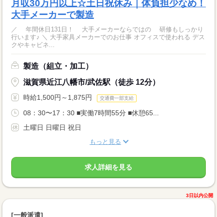
月収30万円以上☆土日祝休み｜体負担少なめ！
大手メーカーで製造
／ 年間休日131日！ 大手メーカーならではの 研修もしっかり
行います♪ ＼ 大手家具メーカーでのお仕事 オフィスで使われる デス
クやキャビネ...
製造（組立・加工）
滋賀県近江八幡市/武佐駅（徒歩 12分）
時給1,500円～1,875円
交通費一部支給
08：30〜17：30 ■実働7時間55分 ■休憩65...
土曜日 日曜日 祝日
もっと見る
求人詳細を見る
3日以内公開
[一般派遣]