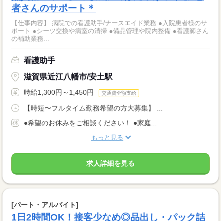
者さんのサポート＊
【仕事内容】 病院での看護助手/ナースエイド業務 ●入院患者様のサ
ポート ●シーツ交換や病室の清掃 ●備品管理や院内整備 ●看護師さん
の補助業務...
看護助手
滋賀県近江八幡市/安土駅
時給1,300円～1,450円
交通費全額支給
【時短〜フルタイム勤務希望の方大募集】 ...
●希望のお休みをご相談ください！ ●家庭...
もっと見る
求人詳細を見る
[パート・アルバイト]
1日2時間OK！接客少なめ◎品出し・パック詰