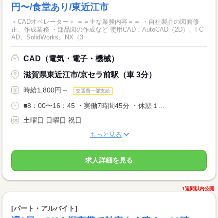
円〜/食堂あり/東近江市
＜CADオペレーター＞ ＝＝主な業務内容＝＝ ・自社製品の図面修
正、作成業務 ・部品図の作成など 使用CAD：AutoCAD（2D）、I-C
AD、SolidWorks、NX（3...
CAD（電気・電子・機械）
滋賀県東近江市/京セラ前駅（車 3分）
時給1,800円～
交通費一部支給
■8：00〜16：45 ・実働7時間45分 ・休憩１...
土曜日 日曜日 祝日
もっと見る
求人詳細を見る
1週間以内公開
[パート・アルバイト]