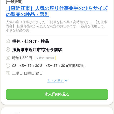
[一般派遣]
［東近江市］人気の座り仕事◆手のひらサイズ
の製品の検品・選別
人気の座り仕事が出ました！ 簡単な軽作業！高時給です！ 【お仕事
内容】 軽量部品のかんたんな測定のお仕事です。 器具を使用して、
小さな部品の実...
梱包・仕分け・検品
滋賀県東近江市/京セラ前駅
時給1,330円
交通費一部支給
08：45〜17：30 8：45〜17：30 ■実働8時間...
土曜日 日曜日 祝日
もっと見る
求人詳細を見る