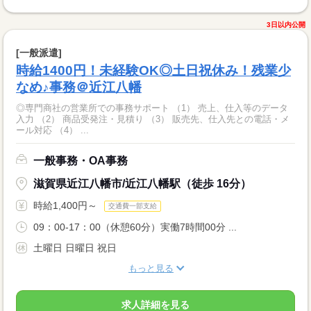
3日以内公開
[一般派遣]
時給1400円！未経験OK◎土日祝休み！残業少
なめ♪事務＠近江八幡
◎専門商社の営業所での事務サポート （1） 売上、仕入等のデータ
入力 （2） 商品受発注・見積り （3） 販売先、仕入先との電話・メ
ール対応 （4） ...
一般事務・OA事務
滋賀県近江八幡市/近江八幡駅（徒歩 16分）
時給1,400円～
交通費一部支給
09：00-17：00（休憩60分）実働7時間00分 ...
土曜日 日曜日 祝日
もっと見る
求人詳細を見る