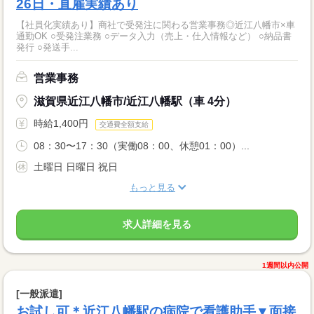
26日・直雇実績あり
【社員化実績あり】商社で受発注に関わる営業事務◎近江八幡市×車
通勤OK ○受発注業務 ○データ入力（売上・仕入情報など） ○納品書
発行 ○発送手...
営業事務
滋賀県近江八幡市/近江八幡駅（車 4分）
時給1,400円
交通費全額支給
08：30〜17：30（実働08：00、休憩01：00）...
土曜日 日曜日 祝日
もっと見る
求人詳細を見る
1週間以内公開
[一般派遣]
お試し可＊近江八幡駅の病院で看護助手▼面接