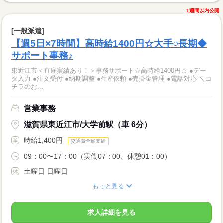
1週間以内公開
[一般派遣]
【週5日×7時間】高時給1400円☆大手○長期◆
サポート事務♪
東近江市＜直雇実績あり！＞事務サポート☆高時給1400円☆ ●デー
タ入力 ●注文受付 ●納期調整 ●生産依頼 ●売掛金管理 ●電話対応 ＼コ
チラのお...
営業事務
滋賀県東近江市/大学前駅（車 6分）
時給1,400円
交通費全額支給
09：00〜17：00（実働07：00、休憩01：00）
土曜日 日曜日
もっと見る
求人詳細を見る