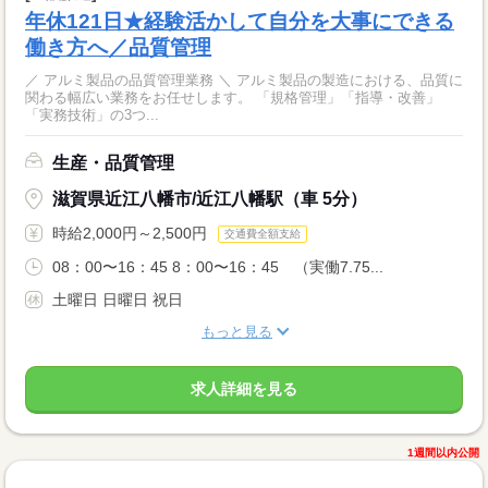
年休121日★経験活かして自分を大事にできる
働き方へ／品質管理
／ アルミ製品の品質管理業務 ＼ アルミ製品の製造における、品質に
関わる幅広い業務をお任せします。 「規格管理」「指導・改善」
「実務技術」の3つ...
生産・品質管理
滋賀県近江八幡市/近江八幡駅（車 5分）
時給2,000円～2,500円
交通費全額支給
08：00〜16：45 8：00〜16：45 （実働7.75...
土曜日 日曜日 祝日
もっと見る
求人詳細を見る
1週間以内公開