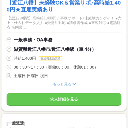
【近江八幡】未経験OK＆営業サポ♪高時給1,40
0円★直雇実績あり
【近江八幡駅】高時給1,400円☆事務サポート♪未経験カンゲイ！ ●売
上・仕入れデータ入力 ●受発注対応 ●請求書作成 ●来客対応 ●電話対
応 ※同業...
一般事務・OA事務
滋賀県近江八幡市/近江八幡駅（車 4分）
時給1,400円
交通費全額支給
08：30〜17：30（実働08：00、休憩01：00）
土曜日 日曜日 祝日
もっと見る
求人詳細を見る
[一般派遣]