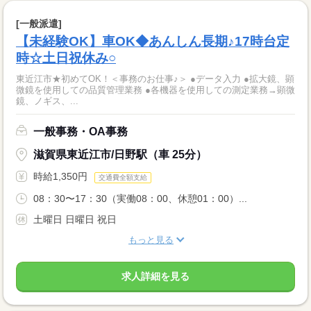
[一般派遣]
【未経験OK】車OK◆あんしん長期♪17時台定
時☆土日祝休み○
東近江市★初めてOK！＜事務のお仕事♪＞ ●データ入力 ●拡大鏡、顕
微鏡を使用しての品質管理業務 ●各機器を使用しての測定業務→顕微
鏡、ノギス、...
一般事務・OA事務
滋賀県東近江市/日野駅（車 25分）
時給1,350円
交通費全額支給
08：30〜17：30（実働08：00、休憩01：00）...
土曜日 日曜日 祝日
もっと見る
求人詳細を見る