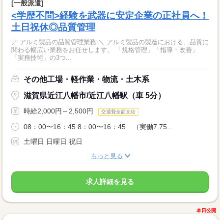
[一般派遣]
<学歴不問>経験を武器に安定企業の正社員へ！
土日祝休◎品質管理
／ アルミ製品の品質管理業務 ＼ アルミ製品の製造における、品質に
関わる幅広い業務をお任せします。 「規格管理」「指導・改善」
「実務技術」の3つ...
その他工場・軽作業・物流・土木系
滋賀県近江八幡市/近江八幡駅（車 5分）
時給2,000円～2,500円
交通費全額支給
08：00〜16：45 8：00〜16：45 （実働7.75...
土曜日 日曜日 祝日
もっと見る
求人詳細を見る
本日公開