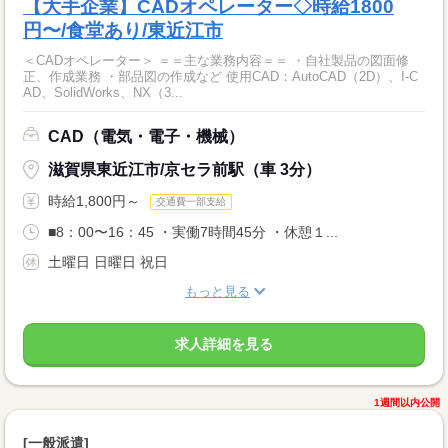
【大手企業】CADオペレーター◇時給1800
円〜/食堂あり/東近江市
＜CADオペレーター＞ ＝＝主な業務内容＝＝ ・自社製品の図面修
正、作成業務 ・部品図の作成など 使用CAD：AutoCAD（2D）、I-C
AD、SolidWorks、NX（3...
CAD（電気・電子・機械）
滋賀県東近江市/京セラ前駅（車 3分）
時給1,800円～
交通費一部支給
■8：00〜16：45 ・実働7時間45分 ・休憩１...
土曜日 日曜日 祝日
もっと見る
求人詳細を見る
1週間以内公開
[一般派遣]