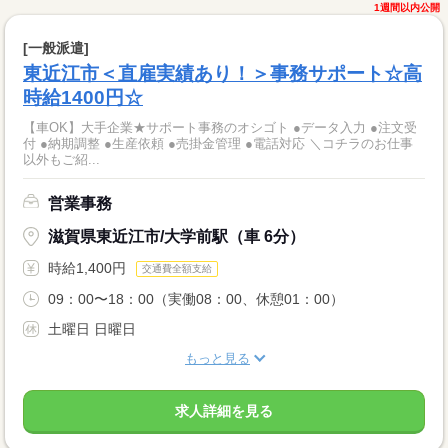
1週間以内公開
[一般派遣]
東近江市＜直雇実績あり！＞事務サポート☆高
時給1400円☆
【車OK】大手企業★サポート事務のオシゴト ●データ入力 ●注文受
付 ●納期調整 ●生産依頼 ●売掛金管理 ●電話対応 ＼コチラのお仕事
以外もご紹...
営業事務
滋賀県東近江市/大学前駅（車 6分）
時給1,400円
交通費全額支給
09：00〜18：00（実働08：00、休憩01：00）
土曜日 日曜日
もっと見る
求人詳細を見る