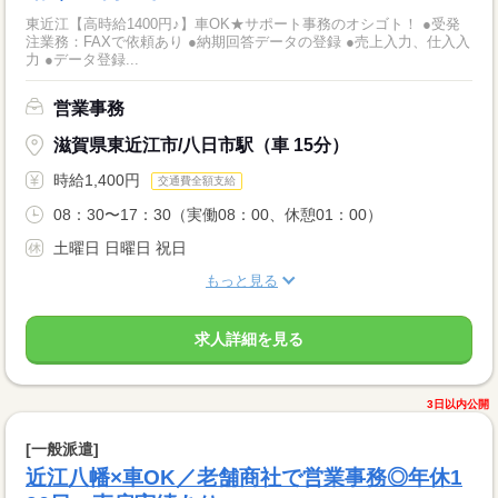
東近江【高時給1400円♪】車OK★サポート事務のオシゴト！ ●受発
注業務：FAXで依頼あり ●納期回答データの登録 ●売上入力、仕入入
力 ●データ登録...
営業事務
滋賀県東近江市/八日市駅（車 15分）
時給1,400円
交通費全額支給
08：30〜17：30（実働08：00、休憩01：00）
土曜日 日曜日 祝日
もっと見る
求人詳細を見る
3日以内公開
[一般派遣]
近江八幡×車OK／老舗商社で営業事務◎年休1