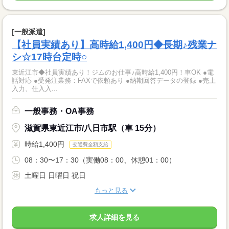
[一般派遣]
【社員実績あり】高時給1,400円◆長期♪残業ナ
シ☆17時台定時○
東近江市◆社員実績あり！ジムのお仕事♪高時給1,400円！車OK ●電
話対応 ●受発注業務：FAXで依頼あり ●納期回答データの登録 ●売上
入力、仕入入...
一般事務・OA事務
滋賀県東近江市/八日市駅（車 15分）
時給1,400円
交通費全額支給
08：30〜17：30（実働08：00、休憩01：00）
土曜日 日曜日 祝日
もっと見る
求人詳細を見る