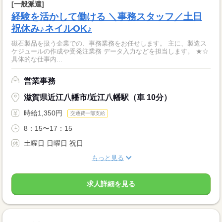
[一般派遣]
経験を活かして働ける ＼事務スタッフ／土日
祝休み♪ネイルOK♪
磁石製品を扱う企業での、事務業務をお任せします。 主に、製造ス
ケジュールの作成や受発注業務 データ入力などを担当します。 ★☆
具体的な仕事内...
営業事務
滋賀県近江八幡市/近江八幡駅（車 10分）
時給1,350円
交通費一部支給
8：15〜17：15
土曜日 日曜日 祝日
もっと見る
求人詳細を見る