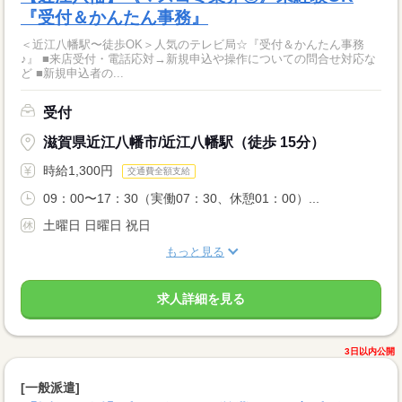
『受付＆かんたん事務』
＜近江八幡駅〜徒歩OK＞人気のテレビ局☆『受付＆かんたん事務
♪』 ■来店受付・電話応対→新規申込や操作についての問合せ対応な
ど ■新規申込者の...
受付
滋賀県近江八幡市/近江八幡駅（徒歩 15分）
時給1,300円
交通費全額支給
09：00〜17：30（実働07：30、休憩01：00）...
土曜日 日曜日 祝日
もっと見る
求人詳細を見る
3日以内公開
[一般派遣]