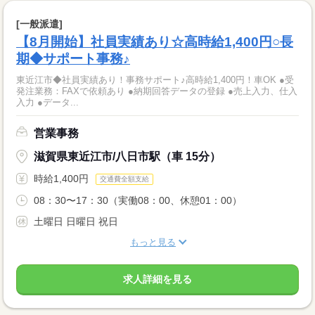
[一般派遣]
【8月開始】社員実績あり☆高時給1,400円○長
期◆サポート事務♪
東近江市◆社員実績あり！事務サポート♪高時給1,400円！車OK ●受
発注業務：FAXで依頼あり ●納期回答データの登録 ●売上入力、仕入
入力 ●データ...
営業事務
滋賀県東近江市/八日市駅（車 15分）
時給1,400円
交通費全額支給
08：30〜17：30（実働08：00、休憩01：00）
土曜日 日曜日 祝日
もっと見る
求人詳細を見る