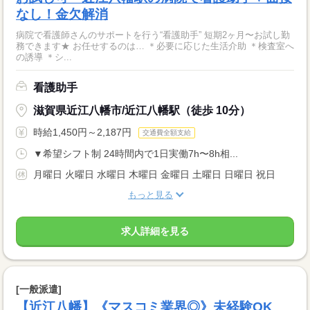
なし！金欠解消
病院で看護師さんのサポートを行う“看護助手” 短期2ヶ月〜お試し勤
務できます★ お任せするのは… ＊必要に応じた生活介助 ＊検査室へ
の誘導 ＊シ...
看護助手
滋賀県近江八幡市/近江八幡駅（徒歩 10分）
時給1,450円～2,187円
交通費全額支給
▼希望シフト制 24時間内で1日実働7h〜8h相...
月曜日 火曜日 水曜日 木曜日 金曜日 土曜日 日曜日 祝日
もっと見る
求人詳細を見る
[一般派遣]
【近江八幡】《マスコミ業界◎》未経験OK