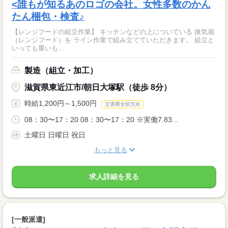
<誰もが知るあのロゴの会社。女性多数のかん
たん梱包・検査♪
【レンジフードの組立作業】 キッチンなどの上についている 換気扇
（レンジフード）を ライン作業で組み立てていただきます。 組立と
いっても重いも...
製造（組立・加工）
滋賀県東近江市/朝日大塚駅（徒歩 8分）
時給1,200円～1,500円
交通費全額支給
08：30〜17：20 08：30〜17：20 ※実働7.83...
土曜日 日曜日 祝日
もっと見る
求人詳細を見る
[一般派遣]