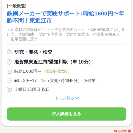
[一般派遣]
鉄鋼メーカーで実験サポート♪時給1600円〜年
齢不問！東近江市
＜新素材の実験補助＞ ＝＝主な業務内容＝＝ ・新FRP成形における
組立、実験補助 ・試作準備業務、試作作業業務（作業指示書あり）
・指示図面に基づ...
研究・開発・検査
滋賀県東近江市/愛知川駅（車 10分）
時給1,600円～
交通費一部支給
■8：30〜17：15（実働7時間45分） ※残業...
土曜日 日曜日 祝日
もっと見る
求人詳細を見る
3日以内公開