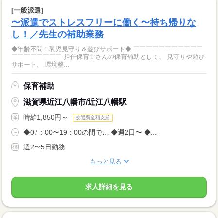
[一般派遣]
〜派遣でストレスフリーに働く〜持ち帰りな
し！／先生の補助業務
◆年齢不問！乳児見守り＆遊びサポート◆ ￣￣￣￣￣￣￣￣￣￣￣
￣￣￣￣￣￣￣￣ 担任保育士さんの保育補助として、 見守りや遊び
サポート、 環境整...
保育補助
滋賀県近江八幡市/近江八幡駅
時給1,850円～
交通費全額支給
◆07：00〜19：00の間で… ◆週2日〜 ◆...
週2〜5日勤務
もっと見る
求人詳細を見る