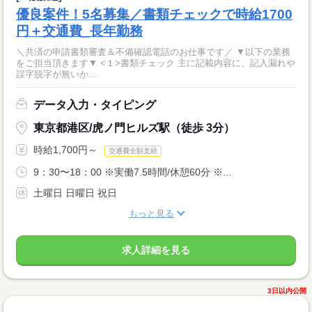
優良案件！5名募集／書類チェックで時給1700
円＋交通費_長年勤務
＼共済の申請書類審査＆不備確認電話のお仕事です／ ▼以下の業務
をご担当頂きます▼ <１>書類チェック 主に記載内容に、記入漏れや
誤字脱字が無いか...
データ入力・タイピング
東京都港区/虎ノ門ヒルズ駅（徒歩 3分）
時給1,700円～
交通費全額支給
9：30〜18：00 ※実働7.5時間/休憩60分 ※...
土曜日 日曜日 祝日
もっと見る
求人詳細を見る
3日以内公開