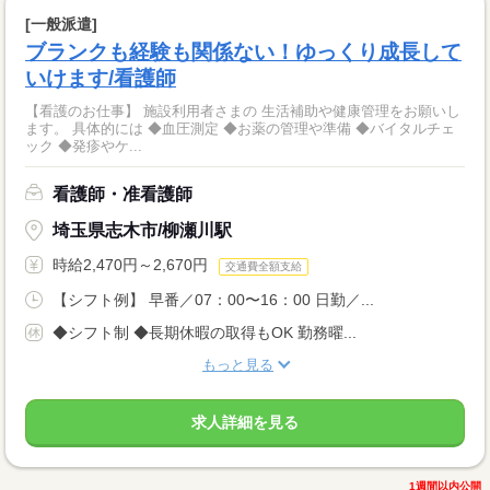
[一般派遣]
ブランクも経験も関係ない！ゆっくり成長して
いけます/看護師
【看護のお仕事】 施設利用者さまの 生活補助や健康管理をお願いし
ます。 具体的には ◆血圧測定 ◆お薬の管理や準備 ◆バイタルチェ
ック ◆発疹やケ...
看護師・准看護師
埼玉県志木市/柳瀬川駅
時給2,470円～2,670円
交通費全額支給
【シフト例】 早番／07：00〜16：00 日勤／...
◆シフト制 ◆長期休暇の取得もOK 勤務曜...
もっと見る
求人詳細を見る
1週間以内公開