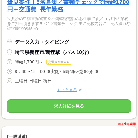
優良案件！5名募集／書類チェックで時給1700
円＋交通費_長年勤務
＼共済の申請書類審査＆不備確認電話のお仕事です／ ▼以下の業務
をご担当頂きます▼ <１>書類チェック 主に記載内容に、記入漏れや
誤字脱字が無いか...
データ入力・タイピング
埼玉県新座市/新座駅（バス 10分）
時給1,700円～
交通費全額支給
9：30〜18：00 ※実働7.5時間/休憩60分 ※...
土曜日 日曜日 祝日
もっと見る
求人詳細を見る
3日以内公開
[一般派遣]