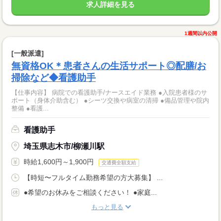
求人詳細を見る
1週間以内公開
[一般派遣]
無資格OK＊患者さんの生活サポート◎配膳/お
掃除など◆看護助手
【仕事内容】 病院での看護助手/ナースエイド業務 ●入院患者様のサ
ポート（身体介助含む） ●シーツ交換や病室の清掃 ●備品管理や院内
整備 ●看護...
看護助手
埼玉県志木市/柳瀬川駅
時給1,600円～1,900円
交通費全額支給
【時短〜フルタイム勤務希望の方大募集】 ...
●希望のお休みをご相談ください！ ●家庭...
もっと見る