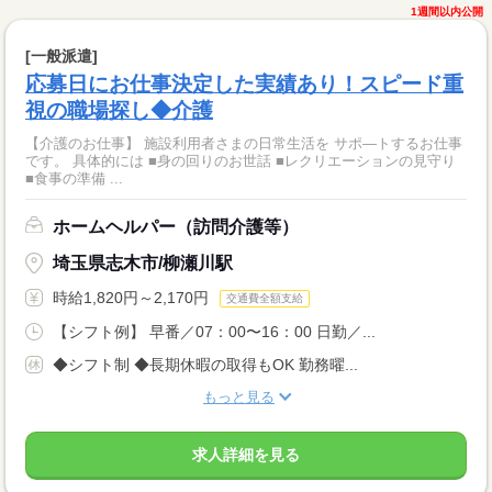
1週間以内公開
[一般派遣]
応募日にお仕事決定した実績あり！スピード重
視の職場探し◆介護
【介護のお仕事】 施設利用者さまの日常生活を サポ―トするお仕事
です。 具体的には ■身の回りのお世話 ■レクリエーションの見守り
■食事の準備 ...
ホームヘルパー（訪問介護等）
埼玉県志木市/柳瀬川駅
時給1,820円～2,170円
交通費全額支給
【シフト例】 早番／07：00〜16：00 日勤／...
◆シフト制 ◆長期休暇の取得もOK 勤務曜...
もっと見る
求人詳細を見る