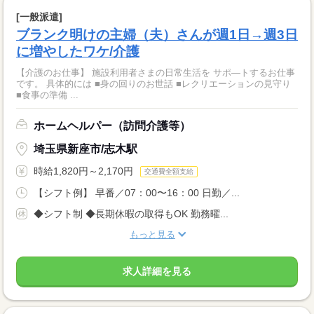
[一般派遣]
ブランク明けの主婦（夫）さんが週1日→週3日
に増やしたワケ/介護
【介護のお仕事】 施設利用者さまの日常生活を サポ―トするお仕事
です。 具体的には ■身の回りのお世話 ■レクリエーションの見守り
■食事の準備 ...
ホームヘルパー（訪問介護等）
埼玉県新座市/志木駅
時給1,820円～2,170円
交通費全額支給
【シフト例】 早番／07：00〜16：00 日勤／...
◆シフト制 ◆長期休暇の取得もOK 勤務曜...
もっと見る
求人詳細を見る