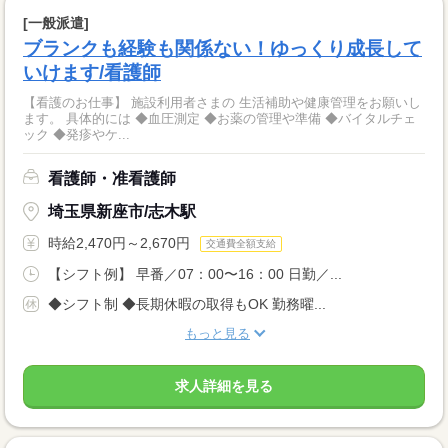
[一般派遣]
ブランクも経験も関係ない！ゆっくり成長して
いけます/看護師
【看護のお仕事】 施設利用者さまの 生活補助や健康管理をお願いし
ます。 具体的には ◆血圧測定 ◆お薬の管理や準備 ◆バイタルチェ
ック ◆発疹やケ...
看護師・准看護師
埼玉県新座市/志木駅
時給2,470円～2,670円
交通費全額支給
【シフト例】 早番／07：00〜16：00 日勤／...
◆シフト制 ◆長期休暇の取得もOK 勤務曜...
もっと見る
求人詳細を見る