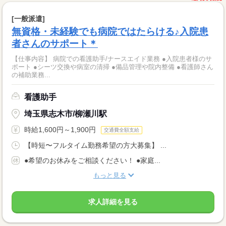
[一般派遣]
無資格・未経験でも病院ではたらける♪入院患
者さんのサポート＊
【仕事内容】 病院での看護助手/ナースエイド業務 ●入院患者様のサ
ポート ●シーツ交換や病室の清掃 ●備品管理や院内整備 ●看護師さん
の補助業務...
看護助手
埼玉県志木市/柳瀬川駅
時給1,600円～1,900円
交通費全額支給
【時短〜フルタイム勤務希望の方大募集】 ...
●希望のお休みをご相談ください！ ●家庭...
もっと見る
求人詳細を見る