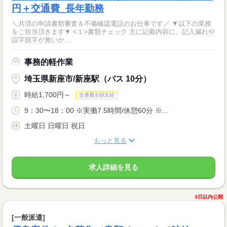
円＋交通費_長年勤務
＼共済の申請書類審査＆不備確認電話のお仕事です／ ▼以下の業務
をご担当頂きます▼ <１>書類チェック 主に記載内容に、記入漏れや
誤字脱字が無いか...
事務的軽作業
埼玉県新座市/新座駅（バス 10分）
時給1,700円～
交通費全額支給
9：30〜18：00 ※実働7.5時間/休憩60分 ※...
土曜日 日曜日 祝日
もっと見る
求人詳細を見る
3日以内公開
[一般派遣]