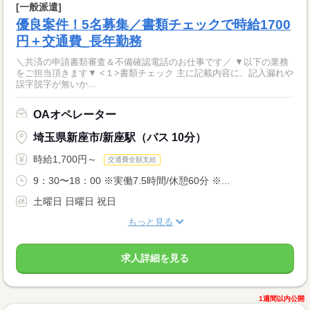
[一般派遣]
優良案件！5名募集／書類チェックで時給1700
円＋交通費_長年勤務
＼共済の申請書類審査＆不備確認電話のお仕事です／ ▼以下の業務
をご担当頂きます▼ <１>書類チェック 主に記載内容に、記入漏れや
誤字脱字が無いか...
OAオペレーター
埼玉県新座市/新座駅（バス 10分）
時給1,700円～
交通費全額支給
9：30〜18：00 ※実働7.5時間/休憩60分 ※...
土曜日 日曜日 祝日
もっと見る
求人詳細を見る
1週間以内公開