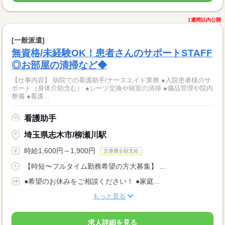
1週間以内公開
[一般派遣]
無資格/未経験OK！患者さんのサポートSTAFF
◎お部屋の清掃など◆
【仕事内容】 病院での看護助手/ナースエイド業務 ●入院患者様のサ
ポート（身体介助含む） ●シーツ交換や病室の清掃 ●備品管理や院内
整備 ●看護...
看護助手
埼玉県志木市/柳瀬川駅
時給1,600円～1,900円
交通費全額支給
【時短〜フルタイム勤務希望の方大募集】 ...
●希望のお休みをご相談ください！ ●家庭...
もっと見る
求人詳細を見る