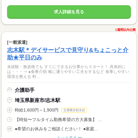
求人詳細を見る
1週間以内公開
[一般派遣]
志木駅＊デイサービスで見守り&ちょこっと介
助★平日のみ
未経験・無資格でも すぐにできるお仕事からスタート！ 具体的に
は・・・⇒ ●食事介助 喉に通りやすい工夫をするなど 食事しやすい
環境を整える 料...
介護助手
埼玉県新座市/志木駅
時給1,600円～1,900円
交通費全額支給
【時短〜フルタイム勤務希望の方大募集】 ...
●希望のお休みをご相談ください！ ●家庭...
もっと見る