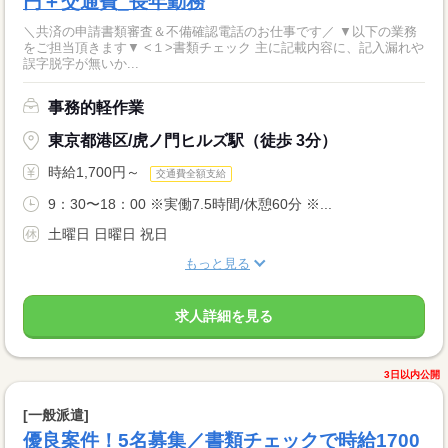
円＋交通費_長年勤務
＼共済の申請書類審査＆不備確認電話のお仕事です／ ▼以下の業務
をご担当頂きます▼ <１>書類チェック 主に記載内容に、記入漏れや
誤字脱字が無いか...
事務的軽作業
東京都港区/虎ノ門ヒルズ駅（徒歩 3分）
時給1,700円～
交通費全額支給
9：30〜18：00 ※実働7.5時間/休憩60分 ※...
土曜日 日曜日 祝日
もっと見る
求人詳細を見る
3日以内公開
[一般派遣]
優良案件！5名募集／書類チェックで時給1700