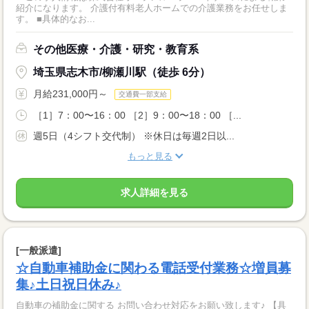
紹介になります。 介護付有料老人ホームでの介護業務をお任せしま
す。 ■具体的なお...
その他医療・介護・研究・教育系
埼玉県志木市/柳瀬川駅（徒歩 6分）
月給231,000円～
交通費一部支給
［1］7：00〜16：00 ［2］9：00〜18：00 ［...
週5日（4シフト交代制） ※休日は毎週2日以...
もっと見る
求人詳細を見る
[一般派遣]
☆自動車補助金に関わる電話受付業務☆増員募
集♪土日祝日休み♪
自動車の補助金に関する お問い合わせ対応をお願い致します♪ 【具