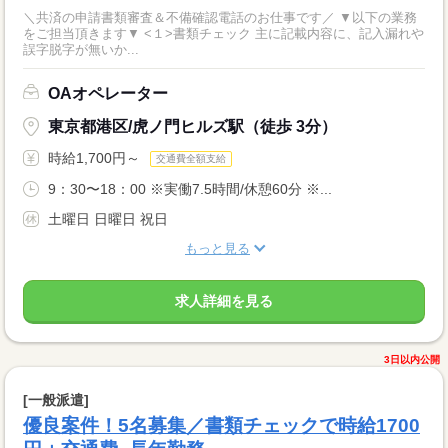
＼共済の申請書類審査＆不備確認電話のお仕事です／ ▼以下の業務
をご担当頂きます▼ <１>書類チェック 主に記載内容に、記入漏れや
誤字脱字が無いか...
OAオペレーター
東京都港区/虎ノ門ヒルズ駅（徒歩 3分）
時給1,700円～
交通費全額支給
9：30〜18：00 ※実働7.5時間/休憩60分 ※...
土曜日 日曜日 祝日
もっと見る
求人詳細を見る
3日以内公開
[一般派遣]
優良案件！5名募集／書類チェックで時給1700