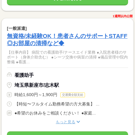
1週間以内公開
[一般派遣]
無資格/未経験OK！患者さんのサポートSTAFF
◎お部屋の清掃など◆
【仕事内容】 病院での看護助手/ナースエイド業務 ●入院患者様のサ
ポート（身体介助含む） ●シーツ交換や病室の清掃 ●備品管理や院内
整備 ●看護...
看護助手
埼玉県新座市/志木駅
時給1,600円～1,900円
交通費全額支給
【時短〜フルタイム勤務希望の方大募集】 ...
●希望のお休みをご相談ください！ ●家庭...
もっと見る