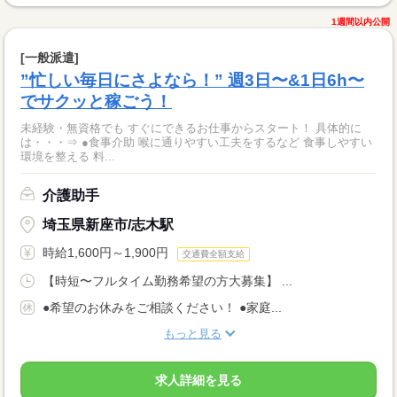
1週間以内公開
[一般派遣]
”忙しい毎日にさよなら！” 週3日〜&1日6h〜
でサクッと稼ごう！
未経験・無資格でも すぐにできるお仕事からスタート！ 具体的に
は・・・⇒ ●食事介助 喉に通りやすい工夫をするなど 食事しやすい
環境を整える 料...
介護助手
埼玉県新座市/志木駅
時給1,600円～1,900円
交通費全額支給
【時短〜フルタイム勤務希望の方大募集】 ...
●希望のお休みをご相談ください！ ●家庭...
もっと見る
求人詳細を見る