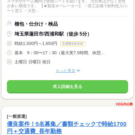
スマホやゲーム機向け放熱シートを扱います。 力仕事は少なく女性
が多い環境です。 【★製造オペレーター】 ・塗工設備で材料投入/シ
ート塗工 ・大型...
梱包・仕分け・検品
埼玉県蓮田市/西浦和駅（徒歩 5分）
時給1,500円～1,650円
交通費全額支給
基本 9：00〜17：30（最大実7.5時間、休憩...
土曜日 日曜日 祝日
もっと見る
求人詳細を見る
3日以内公開
[一般派遣]
優良案件！5名募集／書類チェックで時給1700
円＋交通費_長年勤務