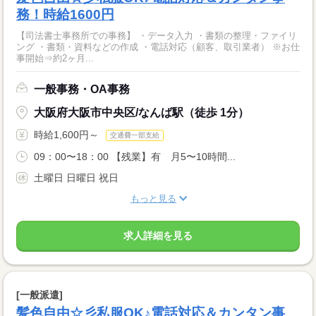
務！時給1600円
【司法書士事務所での事務】 ・データ入力 ・書類の整理・ファイリ
ング ・書類・資料などの作成 ・電話対応（顧客、取引業者） ※お仕
事開始⇒約2ヶ月...
一般事務・OA事務
大阪府大阪市中央区/なんば駅（徒歩 1分）
時給1,600円～
交通費一部支給
09：00〜18：00 【残業】有 月5〜10時間...
土曜日 日曜日 祝日
もっと見る
求人詳細を見る
[一般派遣]
髪色自由☆彡私服OK♪電話対応＆カンタン事