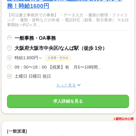
務！時給1600円
【司法書士事務所での事務】 ・データ入力 ・書類の整理・ファイリ
ング ・書類・資料などの作成 ・電話対応（顧客、取引業者） ※お仕
事開始⇒約2ヶ月...
一般事務・OA事務
大阪府大阪市中央区/なんば駅（徒歩 1分）
時給1,600円～
交通費一部支給
09：00〜18：00 【残業】有 月5〜10時間...
土曜日 日曜日 祝日
もっと見る
求人詳細を見る
1週間以内公開
[一般派遣]