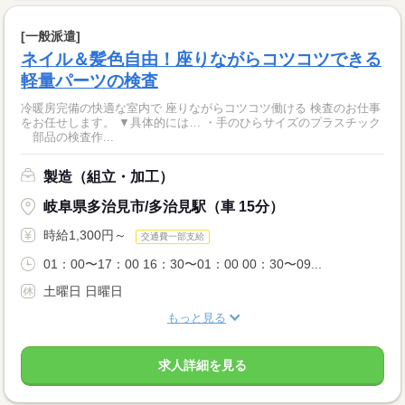
[一般派遣]
ネイル＆髪色自由！座りながらコツコツできる
軽量パーツの検査
冷暖房完備の快適な室内で 座りながらコツコツ働ける 検査のお仕事
をお任せします。 ▼具体的には… ・手のひらサイズのプラスチック
部品の検査作...
製造（組立・加工）
岐阜県多治見市/多治見駅（車 15分）
時給1,300円～
交通費一部支給
01：00〜17：00 16：30〜01：00 00：30〜09...
土曜日 日曜日
もっと見る
求人詳細を見る