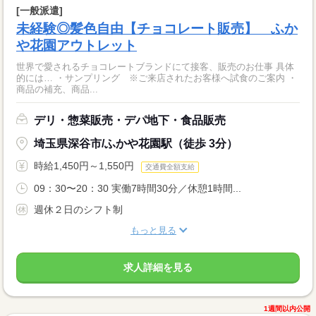
[一般派遣]
未経験◎髪色自由【チョコレート販売】 ふか
や花園アウトレット
世界で愛されるチョコレートブランドにて接客、販売のお仕事 具体
的には… ・サンプリング ※ご来店されたお客様へ試食のご案内 ・
商品の補充、商品...
デリ・惣菜販売・デパ地下・食品販売
埼玉県深谷市/ふかや花園駅（徒歩 3分）
時給1,450円～1,550円
交通費全額支給
09：30〜20：30 実働7時間30分／休憩1時間...
週休２日のシフト制
もっと見る
求人詳細を見る
1週間以内公開