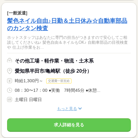
[一般派遣]
髪色ネイル自由♪日勤＆土日休み☆自動車部品
のカンタン検査
ホットスタッフはあなたに専門の担当がつきますので安心してご相
談してくださいね♪ 髪色自由＆ネイルもOK♪ 自動車部品の目視検査
や 仕上げ作業をお...
その他工場・軽作業・物流・土木系
愛知県半田市/亀崎駅（徒歩 20分）
時給1,300円～
交通費一部支給
08：30〜17：00 ●実働 7時間45分 ●休憩...
土曜日 日曜日
もっと見る
求人詳細を見る