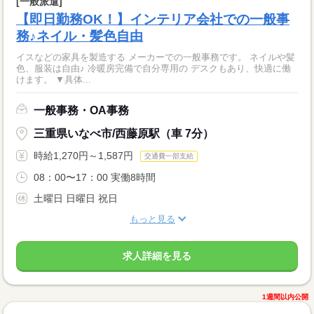
[一般派遣]
【即日勤務OK！】インテリア会社での一般事
務♪ネイル・髪色自由
イスなどの家具を製造する メーカーでの一般事務です。 ネイルや髪
色、服装は自由♪ 冷暖房完備で自分専用の デスクもあり、快適に働
けます。 ▼具体...
一般事務・OA事務
三重県いなべ市/西藤原駅（車 7分）
時給1,270円～1,587円
交通費一部支給
08：00〜17：00 実働8時間
土曜日 日曜日 祝日
もっと見る
求人詳細を見る
1週間以内公開