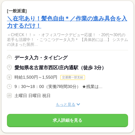
[一般派遣]
＼在宅あり！髪色自由＊／作業の進み具合を入
力するだけ！
＜CHECK！！＞ ・オフィスワークデビュー応援！ ・20代〜30代の
若手も活躍中！ ・こつこつデータ入力＊ 【具体的には…】 システム
の決まった箇所...
データ入力・タイピング
愛知県名古屋市西区/庄内通駅（徒歩 3分）
時給1,500円～1,550円
交通費一部支給
9：30〜18：00（実働7時間30分） ★残業は...
土曜日 日曜日 祝日
もっと見る
求人詳細を見る