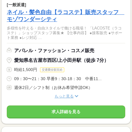
[一般派遣]
ネイル・髪色自由【ラコステ】販売スタッフ
モゾワンダーシティ
多様性を叶える・自由スタイルで働ける職場！ 「LACOSTE（ラコ
ステ）」ショップスタッフ募集★ 【仕事内容】 ●接客販売 ●サポー
ト業務 ●レジ対応 ...
アパレル・ファッション・コスメ販売
愛知県名古屋市西区/上小田井駅（徒歩 7分）
時給1,500円
交通費全額支給
09：30〜21：30 早番9：30-18：30 中番11...
週休2日／シフト制（お休み希望申請OK）
もっと見る
求人詳細を見る