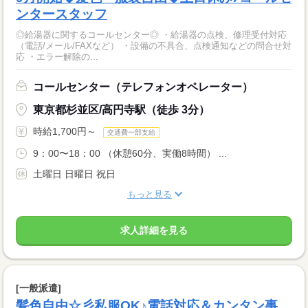
ンタースタッフ
◎給湯器に関するコールセンター◎ ・給湯器の点検、修理受付対応
（電話/メール/FAXなど） ・設備の不具合、点検通知などの問合せ対
応 ・エラー解除の...
コールセンター（テレフォンオペレーター）
東京都杉並区/高円寺駅（徒歩 3分）
時給1,700円～
交通費一部支給
9：00〜18：00 （休憩60分、実働8時間） ...
土曜日 日曜日 祝日
もっと見る
求人詳細を見る
[一般派遣]
髪色自由☆彡私服OK♪電話対応＆カンタン事