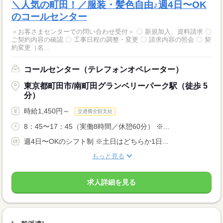
＼人気の町田！／服装・髪色自由♪週4日〜OK
のコールセンター
＜お客さまセンターでの問い合わせ受付＞ 〇 新規加入、資料請求 〇
ご契約内容の確認 〇 工事日程の調整・変更 〇 請求内容の照会 〇 契
約変更（名...
コールセンター（テレフォンオペレーター）
東京都町田市/南町田グランベリーパーク駅（徒歩 5
分）
時給1,450円～
交通費全額支給
8：45〜17：45（実働8時間／休憩60分） ※...
週4日〜OKのシフト制 ※土日はどちらか1日...
もっと見る
求人詳細を見る