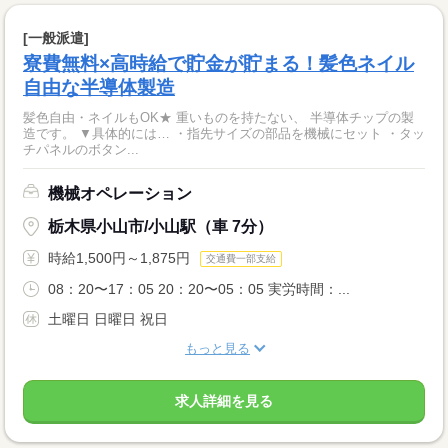
[一般派遣]
寮費無料×高時給で貯金が貯まる！髪色ネイル
自由な半導体製造
髪色自由・ネイルもOK★ 重いものを持たない、 半導体チップの製
造です。 ▼具体的には… ・指先サイズの部品を機械にセット ・タッ
チパネルのボタン...
機械オペレーション
栃木県小山市/小山駅（車 7分）
時給1,500円～1,875円
交通費一部支給
08：20〜17：05 20：20〜05：05 実労時間：...
土曜日 日曜日 祝日
もっと見る
求人詳細を見る