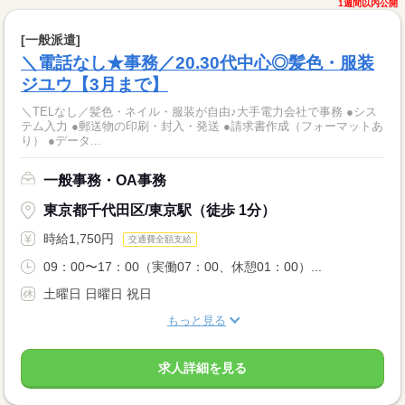
1週間以内公開
[一般派遣]
＼電話なし★事務／20.30代中心◎髪色・服装
ジユウ【3月まで】
＼TELなし／髪色・ネイル・服装が自由♪大手電力会社で事務 ●シス
テム入力 ●郵送物の印刷・封入・発送 ●請求書作成（フォーマットあ
り） ●データ...
一般事務・OA事務
東京都千代田区/東京駅（徒歩 1分）
時給1,750円
交通費全額支給
09：00〜17：00（実働07：00、休憩01：00）...
土曜日 日曜日 祝日
もっと見る
求人詳細を見る