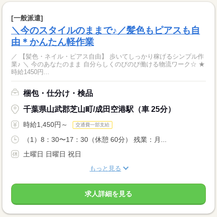
[一般派遣]
＼今のスタイルのままで♪／髪色もピアスも自
由＊かんたん軽作業
／ 【髪色・ネイル・ピアス自由】 歩いてしっかり稼げるシンプル作
業♪ ＼ 今のあなたのまま 自分らしくのびのび働ける物流ワーク☆ ★
時給1450円...
梱包・仕分け・検品
千葉県山武郡芝山町/成田空港駅（車 25分）
時給1,450円～
交通費一部支給
（1）8：30〜17：30（休憩 60分） 残業：月...
土曜日 日曜日 祝日
もっと見る
求人詳細を見る