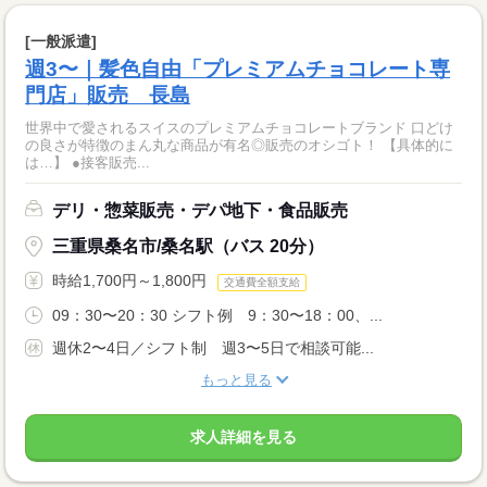
[一般派遣]
週3〜｜髪色自由「プレミアムチョコレート専
門店」販売 長島
世界中で愛されるスイスのプレミアムチョコレートブランド 口どけ
の良さが特徴のまん丸な商品が有名◎販売のオシゴト！ 【具体的に
は…】 ●接客販売...
デリ・惣菜販売・デパ地下・食品販売
三重県桑名市/桑名駅（バス 20分）
時給1,700円～1,800円
交通費全額支給
09：30〜20：30 シフト例 9：30〜18：00、...
週休2〜4日／シフト制 週3〜5日で相談可能...
もっと見る
求人詳細を見る