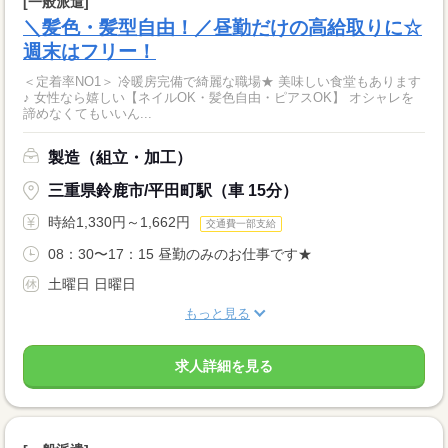
[一般派遣]
＼髪色・髪型自由！／昼勤だけの高給取りに☆
週末はフリー！
＜定着率NO1＞ 冷暖房完備で綺麗な職場★ 美味しい食堂もあります
♪ 女性なら嬉しい【ネイルOK・髪色自由・ピアスOK】 オシャレを
諦めなくてもいいん...
製造（組立・加工）
三重県鈴鹿市/平田町駅（車 15分）
時給1,330円～1,662円
交通費一部支給
08：30〜17：15 昼勤のみのお仕事です★
土曜日 日曜日
もっと見る
求人詳細を見る