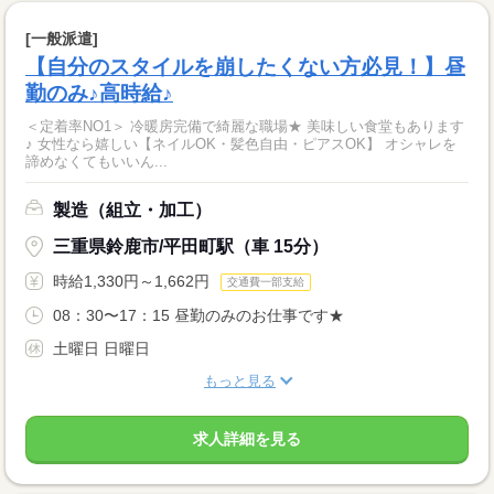
[一般派遣]
【自分のスタイルを崩したくない方必見！】昼
勤のみ♪高時給♪
＜定着率NO1＞ 冷暖房完備で綺麗な職場★ 美味しい食堂もあります
♪ 女性なら嬉しい【ネイルOK・髪色自由・ピアスOK】 オシャレを
諦めなくてもいいん...
製造（組立・加工）
三重県鈴鹿市/平田町駅（車 15分）
時給1,330円～1,662円
交通費一部支給
08：30〜17：15 昼勤のみのお仕事です★
土曜日 日曜日
もっと見る
求人詳細を見る