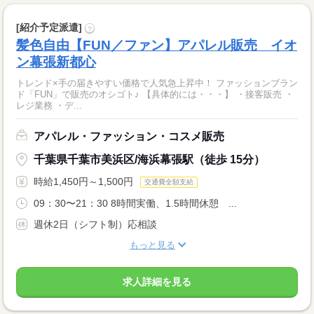
[紹介予定派遣]
?
髪色自由【FUN／ファン】アパレル販売 イオ
ン幕張新都心
トレンド×手の届きやすい価格で人気急上昇中！ ファッションブラン
ド「FUN」で販売のオシゴト♪ 【具体的には・・・】 ・接客販売 ・
レジ業務 ・デ...
アパレル・ファッション・コスメ販売
千葉県千葉市美浜区/海浜幕張駅（徒歩 15分）
時給1,450円～1,500円
交通費全額支給
09：30〜21：30 8時間実働、1.5時間休憩 ...
週休2日（シフト制）応相談
もっと見る
求人詳細を見る