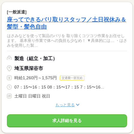
[一般派遣]
座ってできるバリ取りスタッフ／土日祝休み＆
髪型・髪色自由
はさみなどを使って製品のバリを 取り除くコツコツ作業をお任せし
ます。 基本座り作業で体への負担も少なめ！ ▼具体的には… ・はさ
みを使用した製...
製造（組立・加工）
埼玉県深谷市
時給1,260円～1,575円
交通費一部支給
07：15〜16：15 08：15〜17：15 7：15〜16...
土曜日 日曜日 祝日
もっと見る
求人詳細を見る