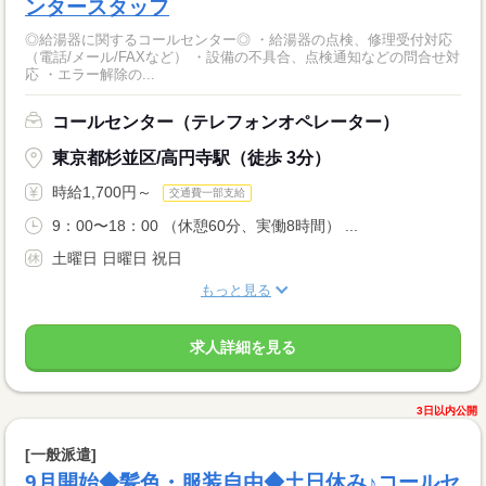
ンタースタッフ
◎給湯器に関するコールセンター◎ ・給湯器の点検、修理受付対応
（電話/メール/FAXなど） ・設備の不具合、点検通知などの問合せ対
応 ・エラー解除の...
コールセンター（テレフォンオペレーター）
東京都杉並区/高円寺駅（徒歩 3分）
時給1,700円～
交通費一部支給
9：00〜18：00 （休憩60分、実働8時間） ...
土曜日 日曜日 祝日
もっと見る
求人詳細を見る
3日以内公開
[一般派遣]
9月開始◆髪色・服装自由◆土日休み♪コールセ