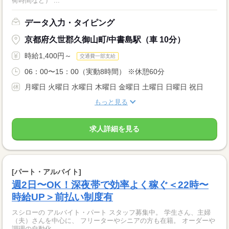
荷時間など） ...
データ入力・タイピング
京都府久世郡久御山町/中書島駅（車 10分）
時給1,400円～
交通費一部支給
06：00〜15：00（実動8時間） ※休憩60分
月曜日 火曜日 水曜日 木曜日 金曜日 土曜日 日曜日 祝日
もっと見る
求人詳細を見る
[パート・アルバイト]
週2日〜OK！深夜帯で効率よく稼ぐ＜22時〜
時給UP＞前払い制度有
スシローの アルバイト・パート スタッフ募集中。 学生さん、主婦
（夫）さんを中心に、 フリーターやシニアの方も在籍。 オーダーや
調理の自動化、 ...