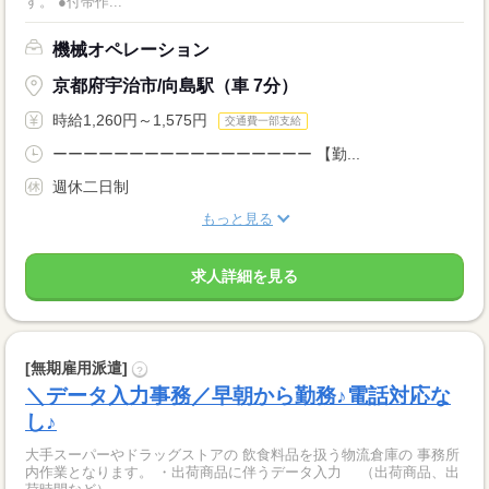
す。 ●付帯作...
機械オペレーション
京都府宇治市/向島駅（車 7分）
時給1,260円～1,575円
交通費一部支給
ーーーーーーーーーーーーーーーーー 【勤...
週休二日制
もっと見る
求人詳細を見る
[無期雇用派遣]
?
＼データ入力事務／早朝から勤務♪電話対応な
し♪
大手スーパーやドラッグストアの 飲食料品を扱う物流倉庫の 事務所
内作業となります。 ・出荷商品に伴うデータ入力 （出荷商品、出