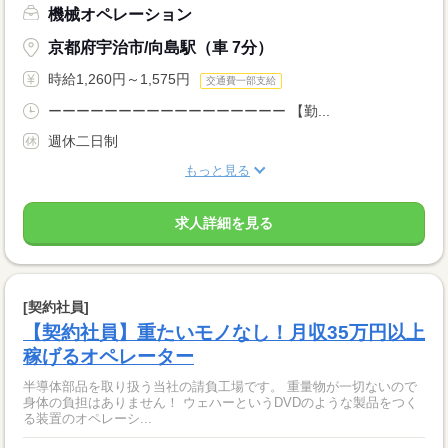
機械オペレーション
京都府宇治市/向島駅（車 7分）
時給1,260円～1,575円
交通費一部支給
ーーーーーーーーーーーーーーーーー 【勤...
週休二日制
もっと見る
求人詳細を見る
[契約社員]
【契約社員】重たいモノなし！月収35万円以上
稼げるオペレーター
半導体部品を取り扱う当社の請負工場です。 重量物が一切ないので
身体の負担はありません！ ウェハーというDVDのような製品をつく
る装置のオペレーシ...