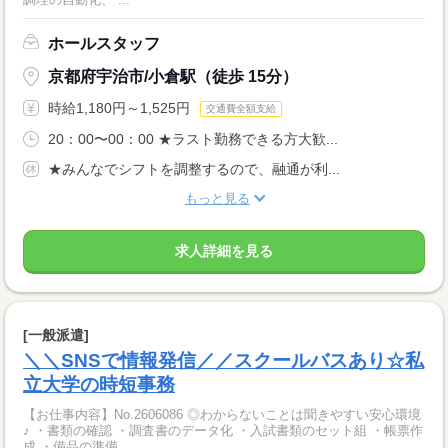
ホールスタッフ
京都府宇治市/小倉駅（徒歩 15分）
時給1,180円～1,525円
交通費全額支給
20：00〜00：00 ★ラスト勤務できる方大歓...
★みんなでシフトを調整するので、融通が利...
もっと見る
求人詳細を見る
[一般派遣]
＼＼SNSで情報発信／／スクールバスあり☆私
立大学の時短事務
【お仕事内容】No.2606086 ◎わからないことは聞きやすい安心環境
♪ ・書類の確認 ・調査書のデータ化 ・入試書類のセット組 ・帳票作
成 ・備品の準備...