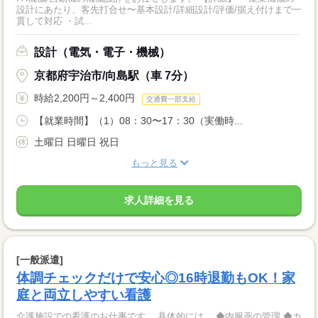
設計にあたり、客先打合せ〜基本設計/詳細設計/評価/据え付けまで一
貫して対応 ・試...
設計（電気・電子・機械）
京都府宇治市/向島駅（車 7分）
時給2,200円～2,400円
交通費一部支給
【就業時間】（1）08：30〜17：30（実働時...
土曜日 日曜日 祝日
もっと見る
求人詳細を見る
[一般派遣]
体調チェックだけで安心◎16時退勤もOK！家
庭と両立しやすい看護
介護施設での看護のお仕事です。 具体的には… ◆内服薬の管理 ◆カ