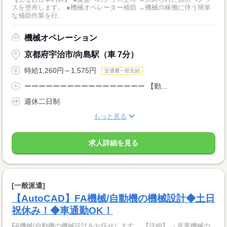
スを塗布します。 ●機械オペレーター補助 →機械の稼働に伴う簡単
な補助作業を行...
機械オペレーション
京都府宇治市/向島駅（車 7分）
時給1,260円～1,575円
交通費一部支給
ーーーーーーーーーーーーーーーーー 【勤...
週休二日制
もっと見る
求人詳細を見る
[一般派遣]
【AutoCAD】FA機械/自動機の機械設計◆土日
祝休み！◆車通勤OK！
FA機械/自動機の機械設計をお任せします。 【詳細】 ・産業機械の