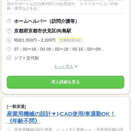
浴のサポートなどの身の回りのお世話や、 レクリエーションの企
画・運営などをお...
ホームヘルパー（訪問介護等）
京都府京都市伏見区/向島駅
時給1,950円～2,200円
交通費全額支給
07：00〜16：00 09：00〜18：00 16：00〜09...
シフト交代制
もっと見る
求人詳細を見る
[一般派遣]
産業用機械の設計▼I-CAD使用/車通勤OK！
《年齢不問》
＼ 産業用機械の設計業務 ／ ＝＝主な業務＝＝ ・産業用設備の設