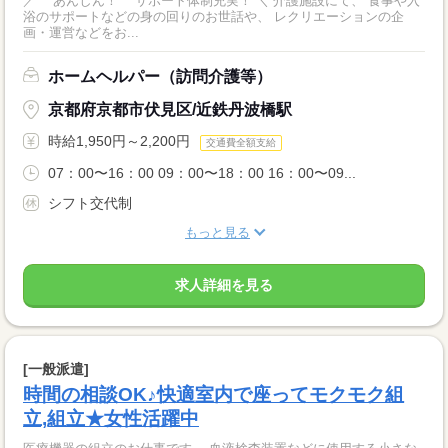
／ あんしん！ サポート体制充実！ ＼ 介護施設にて、 食事や入
浴のサポートなどの身の回りのお世話や、 レクリエーションの企
画・運営などをお...
ホームヘルパー（訪問介護等）
京都府京都市伏見区/近鉄丹波橋駅
時給1,950円～2,200円
交通費全額支給
07：00〜16：00 09：00〜18：00 16：00〜09...
シフト交代制
もっと見る
求人詳細を見る
[一般派遣]
時間の相談OK♪快適室内で座ってモクモク組
立,組立★女性活躍中