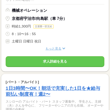
機械オペレーション
京都府宇治市/向島駅（車 7分）
時給1,300円
交通費一部支給
8：10〜16：55
土曜日 日曜日 祝日
もっと見る
求人詳細を見る
[パート・アルバイト]
1日3時間〜OK！朝活で充実した1日を★給与
前払い制度有！週2〜
スシローの アルバイト・パート スタッフ募集中。 学生さん、主婦
（夫）さんを中心に、 フリーターやシニアの方も在籍。 オーダーや
調理の自動化、 ...