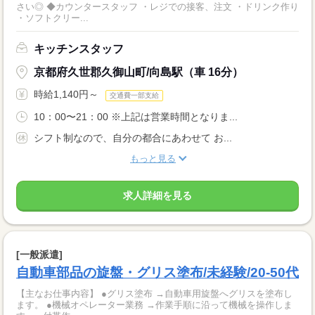
さい◎ ◆カウンタースタッフ ・レジでの接客、注文 ・ドリンク作り
・ソフトクリー...
キッチンスタッフ
京都府久世郡久御山町/向島駅（車 16分）
時給1,140円～
交通費一部支給
10：00〜21：00 ※上記は営業時間となりま...
シフト制なので、自分の都合にあわせて お...
もっと見る
求人詳細を見る
[一般派遣]
自動車部品の旋盤・グリス塗布/未経験/20-50代
【主なお仕事内容】 ●グリス塗布 →自動車用旋盤へグリスを塗布し
ます。 ●機械オペレーター業務 →作業手順に沿って機械を操作しま