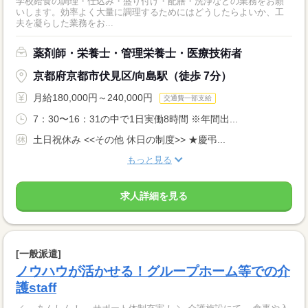
学校給食の調理・仕込み・盛り付け・配膳・洗浄などの業務をお願
いします。効率よく大量に調理するためにはどうしたらよいか、工
夫を凝らした業務をお...
薬剤師・栄養士・管理栄養士・医療技術者
京都府京都市伏見区/向島駅（徒歩 7分）
月給180,000円～240,000円
交通費一部支給
7：30〜16：31の中で1日実働8時間 ※年間出...
土日祝休み <<その他 休日の制度>> ★慶弔...
もっと見る
求人詳細を見る
[一般派遣]
ノウハウが活かせる！グループホーム等での介
護staff