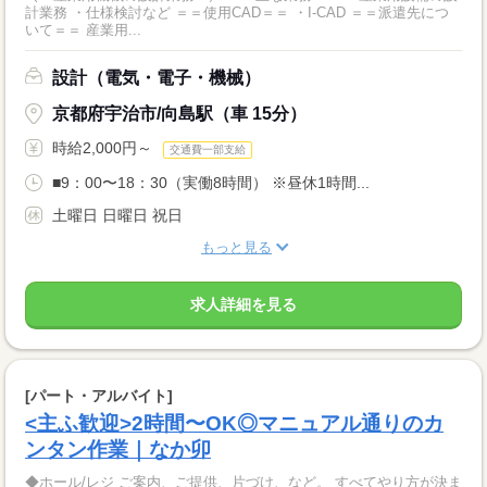
計業務 ・仕様検討など ＝＝使用CAD＝＝ ・I-CAD ＝＝派遣先につ
いて＝＝ 産業用...
設計（電気・電子・機械）
京都府宇治市/向島駅（車 15分）
時給2,000円～
交通費一部支給
■9：00〜18：30（実働8時間） ※昼休1時間...
土曜日 日曜日 祝日
もっと見る
求人詳細を見る
[パート・アルバイト]
<主ふ歓迎>2時間〜OK◎マニュアル通りのカ
ンタン作業｜なか卯
◆ホール/レジ ご案内、ご提供、片づけ、など。 すべてやり方が決ま