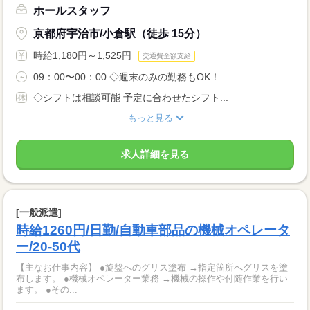
ホールスタッフ
京都府宇治市/小倉駅（徒歩 15分）
時給1,180円～1,525円
交通費全額支給
09：00〜00：00 ◇週末のみの勤務もOK！ ...
◇シフトは相談可能 予定に合わせたシフト...
もっと見る
求人詳細を見る
[一般派遣]
時給1260円/日勤/自動車部品の機械オペレータ
ー/20-50代
【主なお仕事内容】 ●旋盤へのグリス塗布 →指定箇所へグリスを塗
布します。 ●機械オペレーター業務 →機械の操作や付随作業を行い
ます。 ●その...