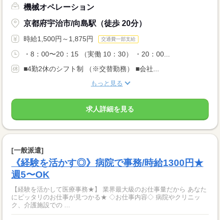
機械オペレーション
京都府宇治市/向島駅（徒歩 20分）
時給1,500円～1,875円
交通費一部支給
・8：00〜20：15 （実働 10：30） ・20：00...
■4勤2休のシフト制 （※交替勤務） ■会社...
もっと見る
求人詳細を見る
[一般派遣]
《経験を活かす◎》病院で事務/時給1300円★
週5〜OK
【経験を活かして医療事務★】 業界最大級のお仕事量だから あなた
にピッタリのお仕事が見つかる★ ◇お仕事内容◇ 病院やクリニッ
ク、介護施設での ...