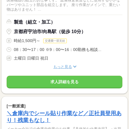
医療機器の組立のお仕事です。 血液検査装置などに使用する小さな
パーツやユニット部品を組立します。 座り作業がメインで、重たい
物はありません！ ...
製造（組立・加工）
京都府宇治市/向島駅（徒歩 10分）
時給1,500円～
交通費一部支給
08：30〜17：00 ※9：00〜16：00勤務も相談...
土曜日 日曜日 祝日
もっと見る
求人詳細を見る
[一般派遣]
＼倉庫内でシール貼り作業など／正社員登用あ
り！残業もなし！
メーカー会社での倉庫内作業のお仕事 【具体的な仕事内容】 ・出荷