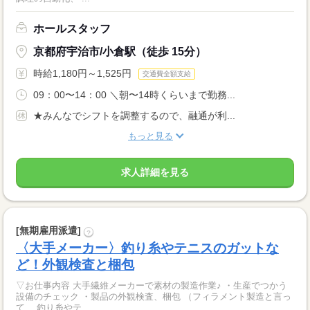
ホールスタッフ
京都府宇治市/小倉駅（徒歩 15分）
時給1,180円～1,525円
交通費全額支給
09：00〜14：00 ＼朝〜14時くらいまで勤務...
★みんなでシフトを調整するので、融通が利...
もっと見る
求人詳細を見る
[無期雇用派遣]
?
〈大手メーカー〉釣り糸やテニスのガットな
ど！外観検査と梱包
▽お仕事内容 大手繊維メーカーで素材の製造作業♪ ・生産でつかう
設備のチェック ・製品の外観検査、梱包 （フィラメント製造と言っ
て、 釣り糸やテ...