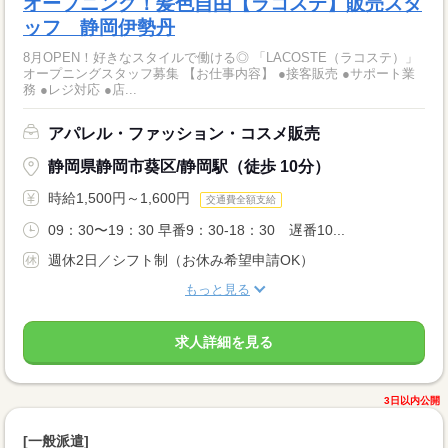
オープニング！髪色自由【ラコステ】販売スタ
ッフ 静岡伊勢丹
8月OPEN！好きなスタイルで働ける◎ 「LACOSTE（ラコステ）」
オープニングスタッフ募集 【お仕事内容】 ●接客販売 ●サポート業
務 ●レジ対応 ●店...
アパレル・ファッション・コスメ販売
静岡県静岡市葵区/静岡駅（徒歩 10分）
時給1,500円～1,600円
交通費全額支給
09：30〜19：30 早番9：30-18：30 遅番10...
週休2日／シフト制（お休み希望申請OK）
もっと見る
求人詳細を見る
3日以内公開
[一般派遣]