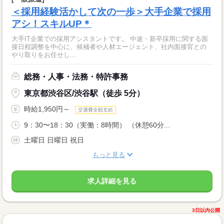
＜採用経験活かして次の一歩＞大手企業で採用
アシ！スキルUP＊
大手IT企業での採用アシスタントです。 中途・新卒採用に関する面
接日程調整を中心に、候補者や人材エージェント、社内面接官との
やり取りをお任せし...
総務・人事・法務・特許事務
東京都渋谷区/渋谷駅（徒歩 5分）
時給1,950円～
交通費全額支給
9：30〜18：30（実働：8時間） （休憩60分...
土曜日 日曜日 祝日
もっと見る
求人詳細を見る
3日以内公開