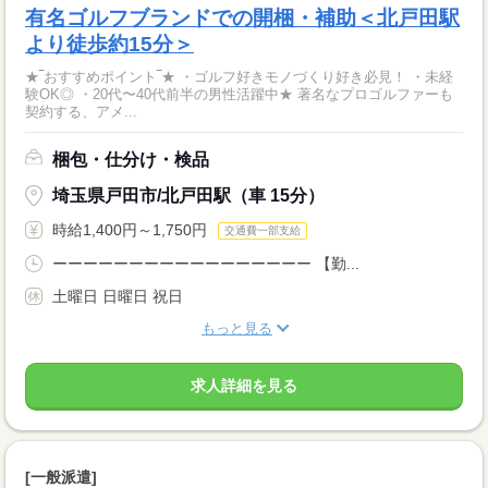
有名ゴルフブランドでの開梱・補助＜北戸田駅
より徒歩約15分＞
★‾おすすめポイント‾★ ・ゴルフ好きモノづくり好き必見！ ・未経
験OK◎ ・20代〜40代前半の男性活躍中★ 著名なプロゴルファーも
契約する、アメ...
梱包・仕分け・検品
埼玉県戸田市/北戸田駅（車 15分）
時給1,400円～1,750円
交通費一部支給
ーーーーーーーーーーーーーーーーー 【勤...
土曜日 日曜日 祝日
もっと見る
求人詳細を見る
[一般派遣]