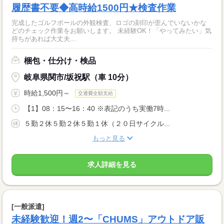
履歴書不要◆高時給1500円★検査作業
完成したゴルフボールの外観検査、ロゴの刻印が歪んでいないかな
どのチェック作業をお願いします。 未経験OK！「やってみたい」気
持ちがあれば大丈夫...
梱包・仕分け・検品
岐阜県関市/坂祝駅（車 10分）
時給1,500円～
交通費全額支給
【1】08：15〜16：40 ※表記のうち実働7時...
５勤２休５勤２休５勤１休（２０日サイクル...
もっと見る
求人詳細を見る
[一般派遣]
未経験歓迎！週2〜「CHUMS」アウトドア販