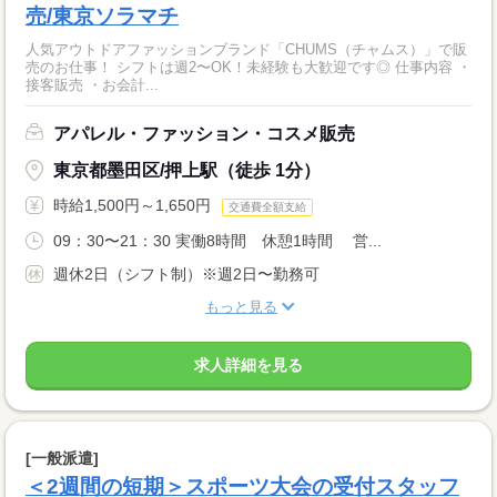
売/東京ソラマチ
人気アウトドアファッションブランド「CHUMS（チャムス）」で販
売のお仕事！ シフトは週2〜OK！未経験も大歓迎です◎ 仕事内容 ・
接客販売 ・お会計...
アパレル・ファッション・コスメ販売
東京都墨田区/押上駅（徒歩 1分）
時給1,500円～1,650円
交通費全額支給
09：30〜21：30 実働8時間 休憩1時間 営...
週休2日（シフト制）※週2日〜勤務可
もっと見る
求人詳細を見る
[一般派遣]
＜2週間の短期＞スポーツ大会の受付スタッフ