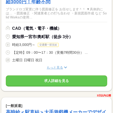
給3000円！年齢不問
ブランドロゴ変更に伴う図面修正を お任せします＾＾ ▼具体的に
は… ・図面修正 ・関連業者との打ち合わせ ・新規図面作成 など So
lid Worksの使用...
CAD（電気・電子・機械）
愛知県一宮市/奥町駅（徒歩 3分）
時給3,000円～
交通費一部支給
【定時】09：00〜17：30（実働7時間30分） ...
土曜日 日曜日 祝日
もっと見る
求人詳細を見る
3日以内公開
[一般派遣]
高時給＜駅直結＞大手遊戯機メーカーでデザイ