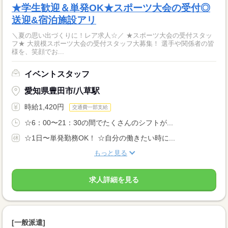
★学生歓迎＆単発OK★スポーツ大会の受付◎
送迎&宿泊施設アリ
＼夏の思い出づくりに！レア求人☆／ ★スポーツ大会の受付スタッ
フ★ 大規模スポーツ大会の受付スタッフ大募集！ 選手や関係者の皆
様を、笑顔でお...
イベントスタッフ
愛知県豊田市/八草駅
時給1,420円
交通費一部支給
☆6：00〜21：30の間でたくさんのシフトが...
☆1日〜単発勤務OK！ ☆自分の働きたい時に...
もっと見る
求人詳細を見る
[一般派遣]