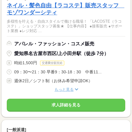
ネイル・髪色自由【ラコステ】販売スタッフ
モゾワンダーシティ
多様性を叶える・自由スタイルで働ける職場！ 「LACOSTE（ラコ
ステ）」ショップスタッフ募集★ 【仕事内容】 ●接客販売 ●サポー
ト業務 ●レジ対応 ...
アパレル・ファッション・コスメ販売
愛知県名古屋市西区/上小田井駅（徒歩 7分）
時給1,500円
交通費全額支給
09：30〜21：30 早番9：30-18：30 中番11...
週休2日／シフト制（お休み希望申請OK）
もっと見る
求人詳細を見る
[一般派遣]