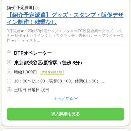
[紹介予定派遣]
?
【紹介予定派遣】グッズ・スタンプ・販促デザ
イン制作！残業なし
9月開始★＼20代30代活ヤク／エンタメ☆FC運営企業☆グッズ・バ
ナー制作 ●オンラインくじ（スクラッチ）告知バナー・フライヤー制
作 ●アーティスト...
DTPオペレーター
東京都渋谷区/原宿駅（徒歩 8分）
時給1,900円
交通費全額支給
10：00〜19：00（実働08：00、休憩01：00）...
土曜日 日曜日 祝日
もっと見る
求人詳細を見る