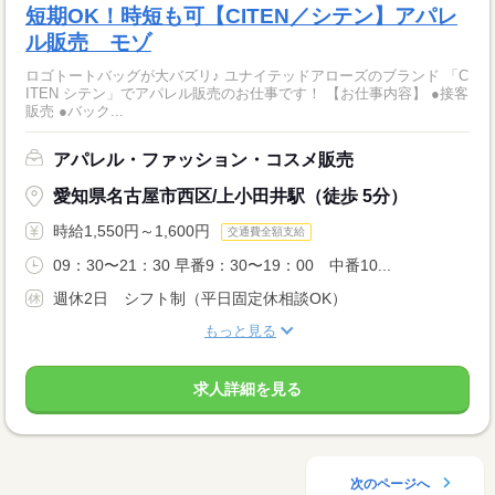
短期OK！時短も可【CITEN／シテン】アパレ
ル販売 モゾ
ロゴトートバッグが大バズリ♪ ユナイテッドアローズのブランド 「C
ITEN シテン」でアパレル販売のお仕事です！ 【お仕事内容】 ●接客
販売 ●バック...
アパレル・ファッション・コスメ販売
愛知県名古屋市西区/上小田井駅（徒歩 5分）
時給1,550円～1,600円
交通費全額支給
09：30〜21：30 早番9：30〜19：00 中番10...
週休2日 シフト制（平日固定休相談OK）
もっと見る
求人詳細を見る
次のページへ