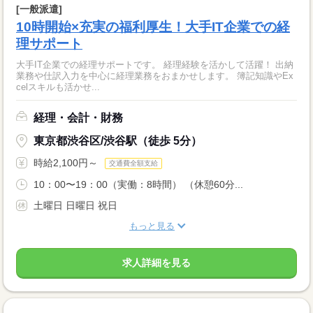
[一般派遣]
10時開始×充実の福利厚生！大手IT企業での経
理サポート
大手IT企業での経理サポートです。 経理経験を活かして活躍！ 出納
業務や仕訳入力を中心に経理業務をおまかせします。 簿記知識やEx
celスキルも活かせ...
経理・会計・財務
東京都渋谷区/渋谷駅（徒歩 5分）
時給2,100円～
交通費全額支給
10：00〜19：00（実働：8時間） （休憩60分...
土曜日 日曜日 祝日
もっと見る
求人詳細を見る