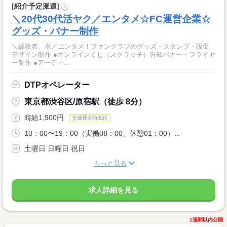
[紹介予定派遣]
?
＼20代30代活ヤク／エンタメ☆FC運営企業☆
グッズ・バナー制作
＼経験者、求／エンタメ！ファンクラブのグッズ・スタンプ・販促
デザイン制作 ●オンラインくじ（スクラッチ）告知バナー・フライヤ
ー制作 ●アーティ...
DTPオペレーター
東京都渋谷区/原宿駅（徒歩 8分）
時給1,900円
交通費全額支給
10：00〜19：00（実働08：00、休憩01：00）...
土曜日 日曜日 祝日
もっと見る
求人詳細を見る
1週間以内公開