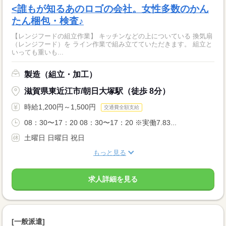
<誰もが知るあのロゴの会社。女性多数のかん
たん梱包・検査♪
【レンジフードの組立作業】 キッチンなどの上についている 換気扇
（レンジフード）を ライン作業で組み立てていただきます。 組立と
いっても重いも...
製造（組立・加工）
滋賀県東近江市/朝日大塚駅（徒歩 8分）
時給1,200円～1,500円
交通費全額支給
08：30〜17：20 08：30〜17：20 ※実働7.83...
土曜日 日曜日 祝日
もっと見る
求人詳細を見る
[一般派遣]