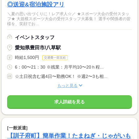
◎送迎&宿泊施設アリ
＼夏の思い出づくりに！レア求人☆／ ★スポーツ大会の受付スタッ
フ★ 大規模スポーツ大会の受付スタッフ大募集！ 選手や関係者の皆
様を、笑顔でお...
イベントスタッフ
愛知県豊田市/八草駅
時給1,500円
交通費一部支給
6：00〜21：30 ※残業：月平均10〜20ｈ程...
☆土日祝含む週4日〜勤務OK！ ※週2〜3も相...
もっと見る
求人詳細を見る
[一般派遣]
【訓子府町】簡単作業！たまねぎ・じゃがいも