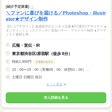
[紹介予定派遣]
?
＼ファンに喜びを届ける／Photoshop・Illustr
ator★デザイン制作
【0→1でデザイン】急成長中のエンタメ企業★FC運営×デザイナー ●
オンラインくじ（スクラッチ）告知バナー・フライヤー制作 ●アーテ
ィスト素材を用...
広報・宣伝・IR
東京都渋谷区/原宿駅（徒歩 8分）
時給1,900円
交通費全額支給
10：00〜19：00（実働08：00、休憩01：00）...
土曜日 日曜日 祝日
もっと見る
求人詳細を見る