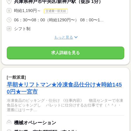
兵庫県神戸市中央区/新神戸駅（徒歩 1分）
時給1,190円～
交通費一部支給
06：30〜08：00（時給1290円〜） 08：00〜1...
シフト制
もっと見る
求人詳細を見る
[一般派遣]
早朝★リフトマン★冷凍食品仕分け★時給145
0円★一宮市
冷凍食品のピッキング・仕分け 《仕事内容》 物流センターで冷凍
食品をピッキングし パレットに仕分けするお仕事です（＾＾♪ ・
運搬にはリーチ...
機械オペレーション