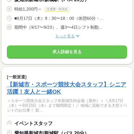
時給1,200円～
交通費一部支給
■9月17日（木）9：30〜18：00（休憩60分・...
期間中（9/17〜9/23）、週3〜4日シフト制勤...
もっと見る
求人詳細を見る
[一般派遣]
【新城市・スポーツ競技大会スタッフ】シニア
活躍！友人と一緒OK
＜スポーツ競技大会スタッフ＠新城市内会場（屋外）＞ ＼9月17日
（木）〜9月23日（水）まで期間限定！／ 地域に貢献できる大型イベ
ントのお仕事！ 新...
イベントスタッフ
愛知県新城市/新城駅（バス 20分）