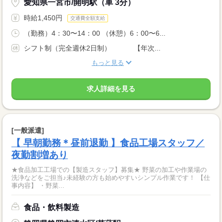
愛知県一宮市/開明駅（車 3分）
時給1,450円
交通費全額支給
（勤務）4：30〜14：00 （休憩）6：00〜6...
シフト制（完全週休2日制） 【年次...
もっと見る
求人詳細を見る
[一般派遣]
【 早朝勤務＊昼前退勤 】食品工場スタッフ／
夜勤割増あり
★食品加工工場での【製造スタッフ】募集★ 野菜の加工や作業場の
洗浄などをご担当♪未経験の方も始めやすいシンプル作業です！ 【仕
事内容】 ・野菜...
食品・飲料製造