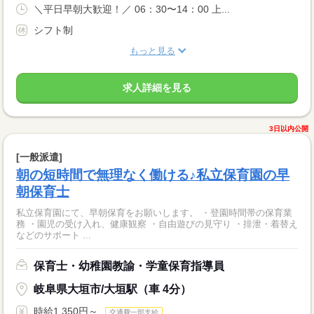
＼平日早朝大歓迎！／ 06：30〜14：00 上...
シフト制
もっと見る
求人詳細を見る
3日以内公開
[一般派遣]
朝の短時間で無理なく働ける♪私立保育園の早
朝保育士
私立保育園にて、早朝保育をお願いします。 ・登園時間帯の保育業
務 ・園児の受け入れ、健康観察 ・自由遊びの見守り ・排泄・着替え
などのサポート ...
保育士・幼稚園教諭・学童保育指導員
岐阜県大垣市/大垣駅（車 4分）
時給1,350円～
交通費一部支給