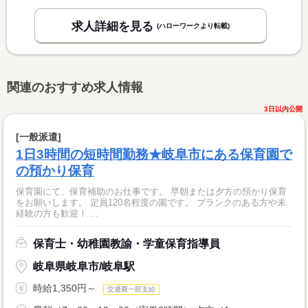
求人詳細を見る
(ハローワークより転載)
関連のおすすめ求人情報
3日以内公開
[一般派遣]
1日3時間の短時間勤務★岐阜市にある保育園で
の預かり保育
保育園にて、保育補助のお仕事です。 早朝または夕方の預かり保育
をお願いします。 定員120名程度の園です。 ブランクのある方や未
経験の方も歓迎！ ...
保育士・幼稚園教諭・学童保育指導員
岐阜県岐阜市/岐阜駅
時給1,350円～
交通費一部支給