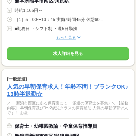
熊本県熊本市南区/川尻駅
時給1,165円～
［1］5：00〜13：45 実働7時間45分 休憩60...
■勤務日 ・シフト制 ・週5日勤務
もっと見る
求人詳細を見る
[一般派遣]
人気の早朝保育求人！年齢不問！ブランクOK♪
13時半退勤☆
／ 新潟市西区にある保育園にて 派遣の保育士を募集♪ ＼ 【業務
内容】 早朝保育及び0〜2歳児クラスの保育補助 人気の早朝保育求人
です！ お昼...
保育士・幼稚園教諭・学童保育指導員