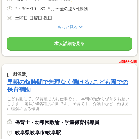
7：30〜10：30 ＊月〜金の週5日勤務
土曜日 日曜日 祝日
もっと見る
求人詳細を見る
3日以内公開
[一般派遣]
早朝の短時間で無理なく働ける♪こども園での
保育補助
こども園にて、保育補助のお仕事です。 早朝の預かり保育をお願い
します。 定員150名程度の園です。 子育て中、介護中など、働き方
に理解のある環境...
保育士・幼稚園教諭・学童保育指導員
岐阜県岐阜市/岐阜駅