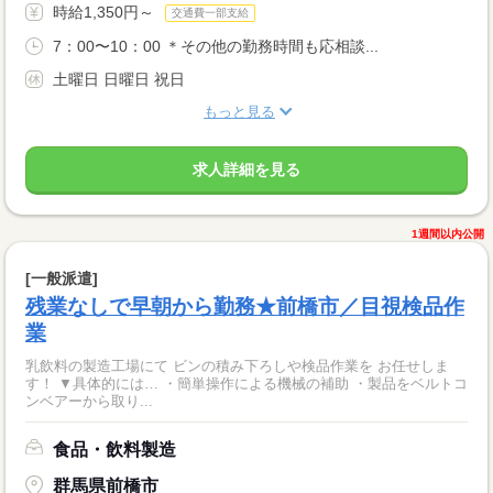
時給1,350円～
交通費一部支給
7：00〜10：00 ＊その他の勤務時間も応相談...
土曜日 日曜日 祝日
もっと見る
求人詳細を見る
1週間以内公開
[一般派遣]
残業なしで早朝から勤務★前橋市／目視検品作
業
乳飲料の製造工場にて ビンの積み下ろしや検品作業を お任せしま
す！ ▼具体的には… ・簡単操作による機械の補助 ・製品をベルトコ
ンベアーから取り...
食品・飲料製造
群馬県前橋市