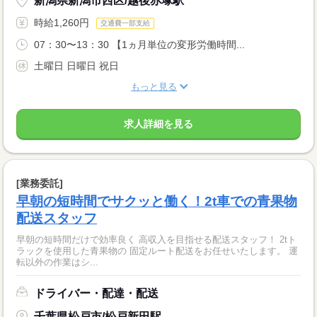
新潟県新潟市西区/越後赤塚駅
時給1,260円
交通費一部支給
07：30〜13：30 【1ヵ月単位の変形労働時間...
土曜日 日曜日 祝日
もっと見る
求人詳細を見る
[業務委託]
早朝の短時間でサクッと働く！2t車での青果物
配送スタッフ
早朝の短時間だけで効率良く 高収入を目指せる配送スタッフ！ 2tト
ラックを使用した青果物の 固定ルート配送をお任せいたします。 運
転以外の作業はシ...
ドライバー・配達・配送
千葉県松戸市/松戸新田駅