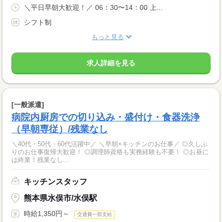
＼平日早朝大歓迎！／ 06：30〜14：00 上...
シフト制
もっと見る
求人詳細を見る
[一般派遣]
病院内厨房での切り込み・盛付け・食器洗浄
（早朝専従）/残業なし
＼40代・50代・60代活躍中／ ＼早朝×キッチンのお仕事／ ◎久しぶ
りのお仕事復帰大歓迎！ ◎調理師資格も実務経験も不要！ ◎お昼に
は終業！残業なし...
キッチンスタッフ
熊本県水俣市/水俣駅
時給1,350円～
交通費一部支給