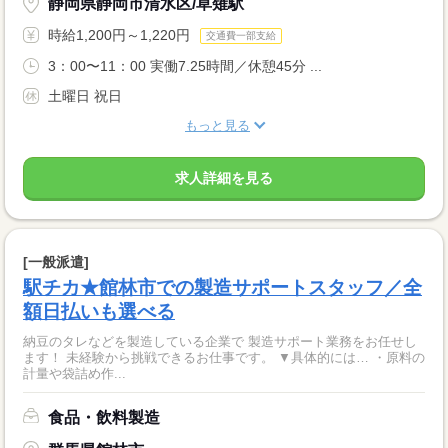
静岡県静岡市清水区/草薙駅
時給1,200円～1,220円
交通費一部支給
3：00〜11：00 実働7.25時間／休憩45分 ...
土曜日 祝日
もっと見る
求人詳細を見る
[一般派遣]
駅チカ★館林市での製造サポートスタッフ／全
額日払いも選べる
納豆のタレなどを製造している企業で 製造サポート業務をお任せし
ます！ 未経験から挑戦できるお仕事です。 ▼具体的には… ・原料の
計量や袋詰め作...
食品・飲料製造