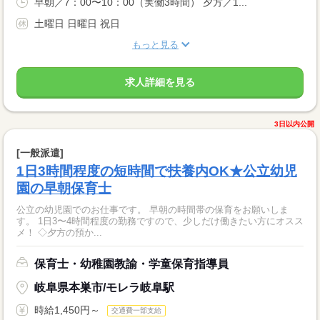
早朝／7：00〜10：00（実働3時間） 夕方／1...
土曜日 日曜日 祝日
もっと見る
求人詳細を見る
3日以内公開
[一般派遣]
1日3時間程度の短時間で扶養内OK★公立幼児
園の早朝保育士
公立の幼児園でのお仕事です。 早朝の時間帯の保育をお願いしま
す。 1日3〜4時間程度の勤務ですので、少しだけ働きたい方にオスス
メ！ ◇夕方の預か...
保育士・幼稚園教諭・学童保育指導員
岐阜県本巣市/モレラ岐阜駅
時給1,450円～
交通費一部支給