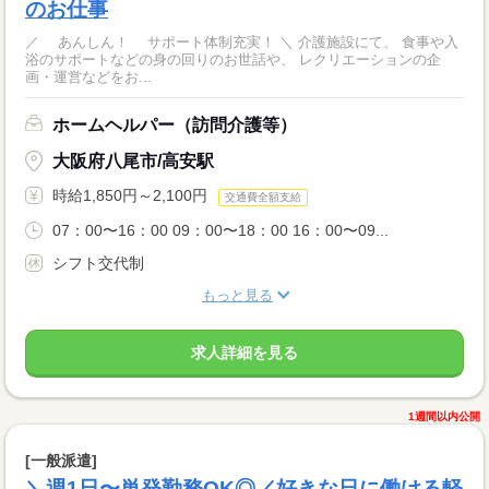
のお仕事
／ あんしん！ サポート体制充実！ ＼ 介護施設にて、 食事や入
浴のサポートなどの身の回りのお世話や、 レクリエーションの企
画・運営などをお...
ホームヘルパー（訪問介護等）
大阪府八尾市/高安駅
時給1,850円～2,100円
交通費全額支給
07：00〜16：00 09：00〜18：00 16：00〜09...
シフト交代制
もっと見る
求人詳細を見る
1週間以内公開
[一般派遣]
＼週1日〜単発勤務OK◎／好きな日に働ける軽