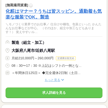
[無期雇用派遣]
?
化粧はマナー？うちは皆スッピン。通勤着も気
楽な服装でOK。製造
＼モノづくり業界でのお仕事／ 仕分けや梱包、包装といった かんた
んなお仕事などが中心。 （そのほか、組立や加工などもありま
す！） 覚えやすいル...
製造（組立・加工）
大阪府八尾市/近鉄八尾駅
月給210,000円～260,000円
交通費全額支給
08：30〜17：30 ※上記はシフトの一例とな...
＜年間休日125日＞ ◆完全週休2日制（土日...
もっと見る
求人詳細を見る