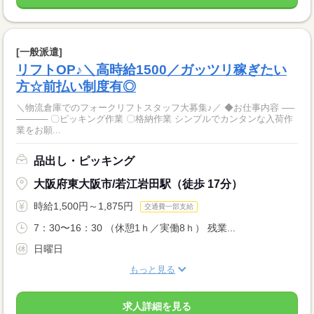
[一般派遣]
リフトOP♪＼高時給1500／ガッツリ稼ぎたい
方☆前払い制度有◎
＼物流倉庫でのフォークリフトスタッフ大募集♪／ ◆お仕事内容 ──
───── 〇ピッキング作業 〇格納作業 シンプルでカンタンな入荷作
業をお願...
品出し・ピッキング
大阪府東大阪市/若江岩田駅（徒歩 17分）
時給1,500円～1,875円
交通費一部支給
7：30〜16：30 （休憩1ｈ／実働8ｈ） 残業...
日曜日
もっと見る
求人詳細を見る