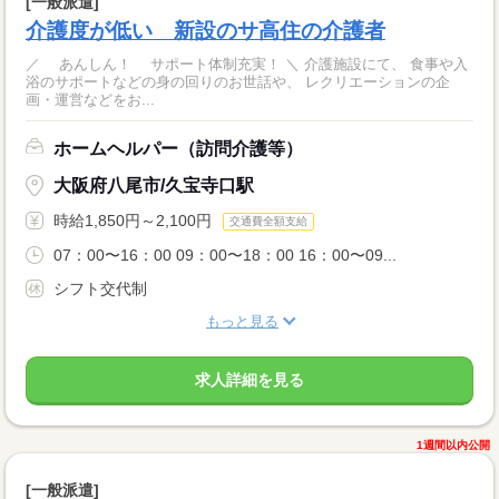
[一般派遣]
介護度が低い 新設のサ高住の介護者
／ あんしん！ サポート体制充実！ ＼ 介護施設にて、 食事や入
浴のサポートなどの身の回りのお世話や、 レクリエーションの企
画・運営などをお...
ホームヘルパー（訪問介護等）
大阪府八尾市/久宝寺口駅
時給1,850円～2,100円
交通費全額支給
07：00〜16：00 09：00〜18：00 16：00〜09...
シフト交代制
もっと見る
求人詳細を見る
1週間以内公開
[一般派遣]