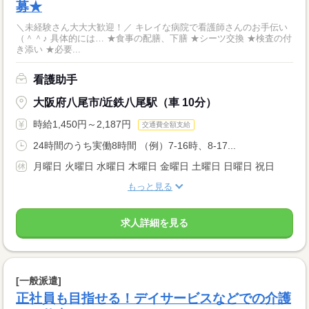
募★
＼未経験さん大大大歓迎！／ キレイな病院で看護師さんのお手伝い
（＾＾♪ 具体的には… ★食事の配膳、下膳 ★シーツ交換 ★検査の付
き添い ★必要...
看護助手
大阪府八尾市/近鉄八尾駅（車 10分）
時給1,450円～2,187円
交通費全額支給
24時間のうち実働8時間 （例）7-16時、8-17...
月曜日 火曜日 水曜日 木曜日 金曜日 土曜日 日曜日 祝日
もっと見る
求人詳細を見る
[一般派遣]
正社員も目指せる！デイサービスなどでの介護