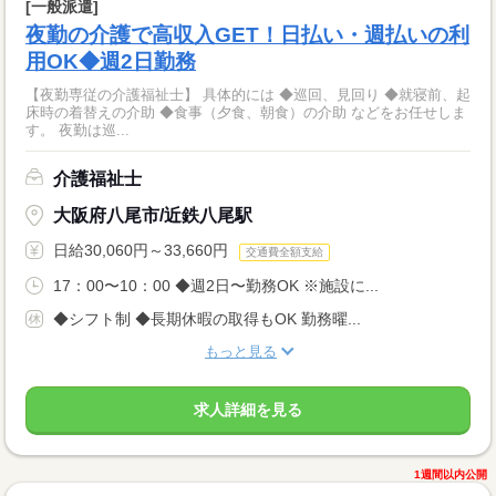
[一般派遣]
夜勤の介護で高収入GET！日払い・週払いの利
用OK◆週2日勤務
【夜勤専従の介護福祉士】 具体的には ◆巡回、見回り ◆就寝前、起
床時の着替えの介助 ◆食事（夕食、朝食）の介助 などをお任せしま
す。 夜勤は巡...
介護福祉士
大阪府八尾市/近鉄八尾駅
日給30,060円～33,660円
交通費全額支給
17：00〜10：00 ◆週2日〜勤務OK ※施設に...
◆シフト制 ◆長期休暇の取得もOK 勤務曜...
もっと見る
求人詳細を見る
1週間以内公開