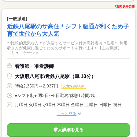
1週間以内公開
[一般派遣]
近鉄八尾駅のサ高住＊シフト融通が利くため子
育て世代から大人気
〜比較的元気な方々が入居するサービス付き高齢者向け住宅〜 利用
者さんが健康に過ごすためのサポートを行います♪ 【主な業務】 ・
コミュニケーショ...
看護師・准看護師
大阪府八尾市/近鉄八尾駅（車 10分）
時給2,350円～2,937円
交通費全額支給
●シフト制● 週3日〜5日勤務/休憩1時間/残...
月曜日 火曜日 水曜日 木曜日 金曜日 土曜日 日曜日 祝日
もっと見る
求人詳細を見る