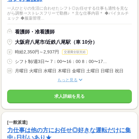
一人ひとりの生活に合わせたシフト◎お任せする仕事も適性を見な
がら調整⇒ストレスフリーで勤務♪ ＊主な仕事内容＊ ◆バイタルチ
ェック ◆服薬管理...
看護師・准看護師
大阪府八尾市/近鉄八尾駅（車 10分）
時給2,350円～2,937円
交通費全額支給
シフト制/週3日〜 7：00〜16：00 8：00〜17...
月曜日 火曜日 水曜日 木曜日 金曜日 土曜日 日曜日 祝日
もっと見る
求人詳細を見る
[一般派遣]
力仕事は他の方にお任せ◎好きな運転だけに集
中♪日払いあり★