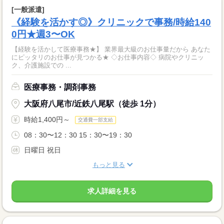
[一般派遣]
《経験を活かす◎》クリニックで事務/時給140
0円★週3〜OK
【経験を活かして医療事務★】 業界最大級のお仕事量だから あなた
にピッタリのお仕事が見つかる★ ◇お仕事内容◇ 病院やクリニッ
ク、介護施設での ...
医療事務・調剤事務
大阪府八尾市/近鉄八尾駅（徒歩 1分）
時給1,400円～
交通費一部支給
08：30〜12：30 15：30〜19：30
日曜日 祝日
もっと見る
求人詳細を見る