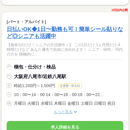
3日以内公開
[パート・アルバイト]
日払いOK◆1日〜勤務も可！簡単シール貼りな
ど◎シニアも活躍中
【激単1日だけ！シニアの方活躍中！】 この1日だけ,1ヵ月間だけ,4
時間だけなど あなた優先で自由に決めれます！ シニア・60代・70代
の方を 積極的に...
梱包・仕分け・検品
大阪府八尾市/近鉄八尾駅
時給1,200円～1,500円
交通費一部支給
10：00〜14：00 14：00〜18：00 18：00〜22...
月曜日 火曜日 水曜日 木曜日 金曜日 土曜日 日曜日 祝日
もっと見る
求人詳細を見る