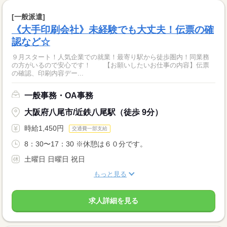
[一般派遣]
《大手印刷会社》未経験でも大丈夫！伝票の確
認など☆
９月スタート！人気企業での就業！最寄り駅から徒歩圏内！同業務
の方がいるので安心です！ 【お願いしたいお仕事の内容】伝票
の確認、印刷内容デー...
一般事務・OA事務
大阪府八尾市/近鉄八尾駅（徒歩 9分）
時給1,450円
交通費一部支給
8：30〜17：30 ※休憩は６０分です。
土曜日 日曜日 祝日
もっと見る
求人詳細を見る