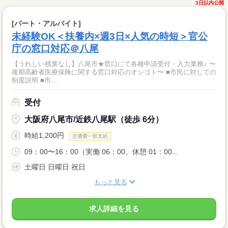
3日以内公開
[パート・アルバイト]
未経験OK＜扶養内×週3日×人気の時短＞官公
庁の窓口対応＠八尾
【うれしい残業なし】八尾市★窓口にて各種申請受付・入力業務♪ 〜
後期高齢者医療保険に関する窓口対応のオシゴト〜 ■市民に対しての
制度説明 ■市...
受付
大阪府八尾市/近鉄八尾駅（徒歩 6分）
時給1,200円
交通費一部支給
09：00〜16：00（実働 06：00、休憩 01：00...
土曜日 日曜日 祝日
もっと見る
求人詳細を見る