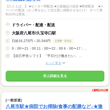
【たとえば…】 ■センター間配送 ■介護施設の送迎 ■郵便配送 ■ス
ーパーの配送（かご車をおして定位置に移動させるだけ） すべて運
転以外は最低...
ドライバー・配達・配送
大阪府八尾市/久宝寺口駅
日給16,275円～20,344円
交通費一部支給
9：00〜21：00 11：00〜22：00 6：00〜17：...
【自己申告シフト】 「平日だけ働きたい」 ...
もっと見る
求人詳細を見る
1週間以内公開
[一般派遣]
八尾市駅★病院でお掃除/食事の配膳など♪★激