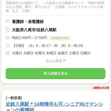
高齢者向けの施設にて、 ・入居者さまの健康チェック ・医師の指導
のもと投薬、吸引、胃ろうなど ・介護職、リハビリスタッフとの連
携 など。 日勤...
看護師・准看護師
大阪府八尾市/近鉄八尾駅
時給2,300円～2,700円
交通費全額支給
【日勤】 ［A］8：30-17：30 ［B］9：00-18...
月曜日 火曜日 水曜日 木曜日 金曜日 土曜日 日曜日
もっと見る
求人詳細を見る
1週間以内公開
[一般派遣]
近鉄八尾駅＊16時帰宅も可♪シニア向けマンシ
ョンの看護師