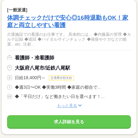
[一般派遣]
体調チェックだけで安心◎16時退勤もOK！家
庭と両立しやすい看護
介護施設での看護のお仕事です。 具体的には… ◆内服薬の管理 ◆カ
ルテ記録 ◆巡回 ◆バイタルサインチェック ◆発疹やケガなどの処
置…etc. 注射...
看護師・准看護師
大阪府八尾市/近鉄八尾駅
日給18,400円～
交通費全額支給
◆週3日〜OK ◆実働3時間 ◆家庭の都合で...
◆「平日だけ」など働きたい日を選べます！...
もっと見る
求人詳細を見る