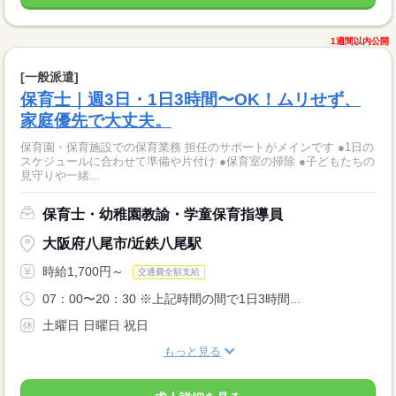
1週間以内公開
[一般派遣]
保育士｜週3日・1日3時間〜OK！ムリせず、
家庭優先で大丈夫。
保育園・保育施設での保育業務 担任のサポートがメインです ●1日の
スケジュールに合わせて準備や片付け ●保育室の掃除 ●子どもたちの
見守りや一緒...
保育士・幼稚園教諭・学童保育指導員
大阪府八尾市/近鉄八尾駅
時給1,700円～
交通費全額支給
07：00〜20：30 ※上記時間の間で1日3時間...
土曜日 日曜日 祝日
もっと見る