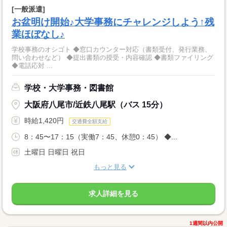
[一般派遣]
お盆明け開始♪大学事務にチャレンジしよう↑残
業ほぼなし♪
学校事務のオシゴト ◆窓口カウンター対応（書類受付、発行業務、
問い合わせなど） ◆提出書類の授受・内容確認 ◆書類ファイリング
◆電話応対 ...
学校・大学事務・図書館
大阪府八尾市/近鉄八尾駅（バス 15分）
時給1,420円
交通費全額支給
8：45〜17：15（実働7：45、休憩0：45） ◆...
土曜日 日曜日 祝日
もっと見る
求人詳細を見る
1週間以内公開