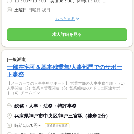
10：00〜19：00（実働08：00、休憩01：00）...
土曜日 日曜日 祝日
もっと見る
求人詳細を見る
[一般派遣]
一部在宅可＆基本残業無/人事部門でのサポー
ト事務
【メーカーでの人事事務サポート】 営業本部の人事事務全般（（1）
人事関連（2）営業車管理関連（3）営業組織のアドミニ関連サポー
ト（4）チームメン...
総務・人事・法務・特許事務
兵庫県神戸市中央区/神戸三宮駅（徒歩 2分）
時給1,570円～
交通費全額支給