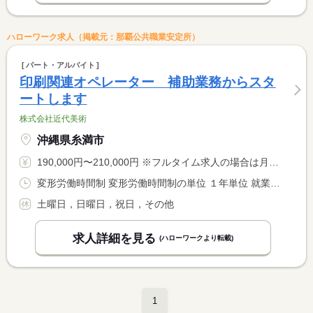
ハローワーク求人（掲載元：那覇公共職業安定所）
パート・アルバイト
印刷関連オペレーター 補助業務からスタ
ートします
株式会社近代美術
沖縄県糸満市
190,000円〜210,000円 ※フルタイム求人の場合は月額（換算額）、パート求人の場合は時間額を表示しています。
変形労働時間制 変形労働時間制の単位 １年単位 就業時間１ 8時30分〜18時00分 又は 18時00分〜3時30分 就業時間に関する特記事項 ＊年間２０７９．５時間で調整 <BR> １日の所定労働時間が、８．５時間（週平均４０時間） <BR> <BR> 印刷オペレーターは、機械により夜勤もあります（１８歳以上）
土曜日，日曜日，祝日，その他
求人詳細を見る
(ハローワークより転載)
1