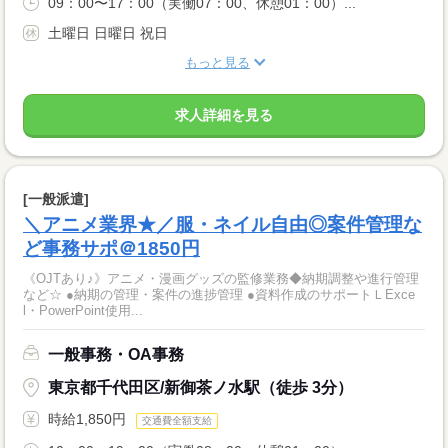
09：00〜17：00（実働07：00、休憩01：00）...
土曜日 日曜日 祝日
もっと見る
求人詳細を見る
[一般派遣]
＼アニメ業界★／服・ネイル自由◎案件管理な
ど事務サポ＠1850円
《OJTあり♪》アニメ・漫画グッズの監修業務◆納期調整や進行管理
など☆ ●納期の管理・案件の進捗管理 ●資料作成のサポートＬExce
l・PowerPoint使用...
一般事務・OA事務
東京都千代田区/新御茶ノ水駅（徒歩 3分）
時給1,850円
交通費全額支給