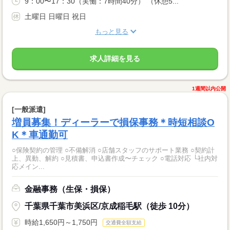
9：00〜17：30（実働：7時間40分） （休憩5...
土曜日 日曜日 祝日
もっと見る
求人詳細を見る
1週間以内公開
[一般派遣]
増員募集！ディーラーで損保事務＊時短相談O
K＊車通勤可
○保険契約の管理 ○不備解消 ○店舗スタッフのサポート業務 ○契約計
上、異動、解約 ○見積書、申込書作成〜チェック ○電話対応 └社内対
応メイン...
金融事務（生保・損保）
千葉県千葉市美浜区/京成稲毛駅（徒歩 10分）
時給1,650円～1,750円
交通費全額支給