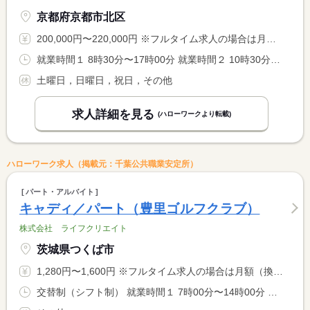
京都府京都市北区
200,000円〜220,000円 ※フルタイム求人の場合は月額（換算額）、パート求人の場合は時間額を表示しています。
就業時間１ 8時30分〜17時00分 就業時間２ 10時30分〜19時00分 就業時間に関する特記事項 遅番出勤は、会食対応を行い２２頃までの勤務となります <BR> （２２時を超える事もある（事前に通知）ので１８歳以上。労働基 <BR> 準法第６１条（深夜業務）による）
土曜日，日曜日，祝日，その他
求人詳細を見る
(ハローワークより転載)
ハローワーク求人（掲載元：千葉公共職業安定所）
パート・アルバイト
キャディ／パート（豊里ゴルフクラブ）
株式会社 ライフクリエイト
茨城県つくば市
1,280円〜1,600円 ※フルタイム求人の場合は月額（換算額）、パート求人の場合は時間額を表示しています。
交替制（シフト制） 就業時間１ 7時00分〜14時00分 就業時間２ 8時00分〜15時00分 就業時間３ 9時00分〜16時00分