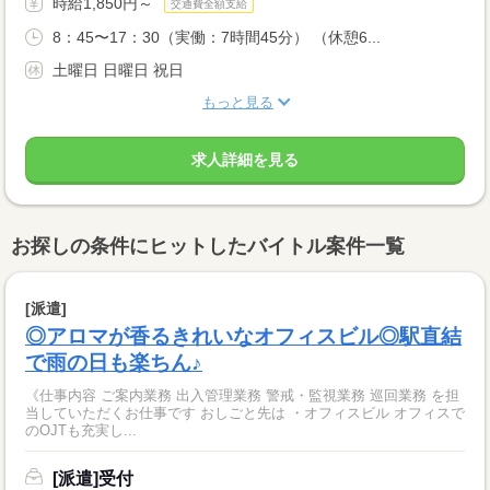
時給1,850円～
交通費全額支給
8：45〜17：30（実働：7時間45分） （休憩6...
土曜日 日曜日 祝日
もっと見る
求人詳細を見る
お探しの条件にヒットしたバイトル案件一覧
[派遣]
◎アロマが香るきれいなオフィスビル◎駅直結
で雨の日も楽ちん♪
《仕事内容 ご案内業務 出入管理業務 警戒・監視業務 巡回業務 を担
当していただくお仕事です おしごと先は ・オフィスビル オフィスで
のOJTも充実し...
[派遣]受付