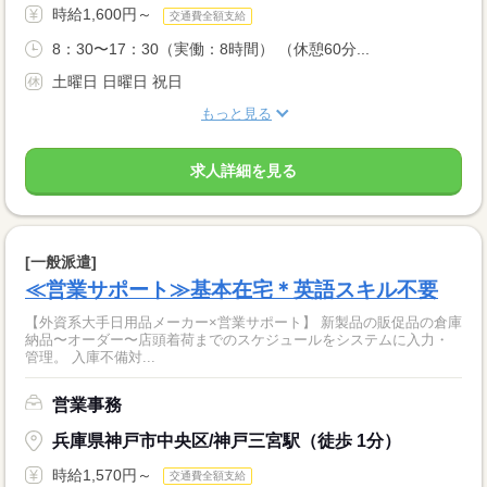
時給1,600円～
交通費全額支給
8：30〜17：30（実働：8時間） （休憩60分...
土曜日 日曜日 祝日
もっと見る
求人詳細を見る
[一般派遣]
≪営業サポート≫基本在宅＊英語スキル不要
【外資系大手日用品メーカー×営業サポート】 新製品の販促品の倉庫
納品〜オーダー〜店頭着荷までのスケジュールをシステムに入力・
管理。 入庫不備対...
営業事務
兵庫県神戸市中央区/神戸三宮駅（徒歩 1分）
時給1,570円～
交通費全額支給