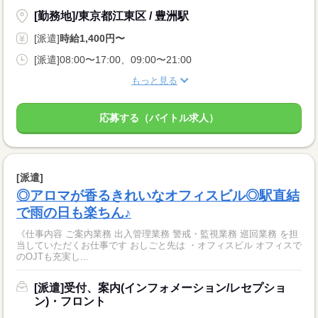
[勤務地]/東京都江東区 / 豊洲駅
[派遣]
時給1,400円〜
[派遣]08:00〜17:00、09:00〜21:00
もっと見る
応募する（バイトル求人）
[派遣]
◎アロマが香るきれいなオフィスビル◎駅直結
で雨の日も楽ちん♪
《仕事内容 ご案内業務 出入管理業務 警戒・監視業務 巡回業務 を担
当していただくお仕事です おしごと先は ・オフィスビル オフィスで
のOJTも充実し...
[派遣]受付、案内(インフォメーション/レセプショ
ン)・フロント