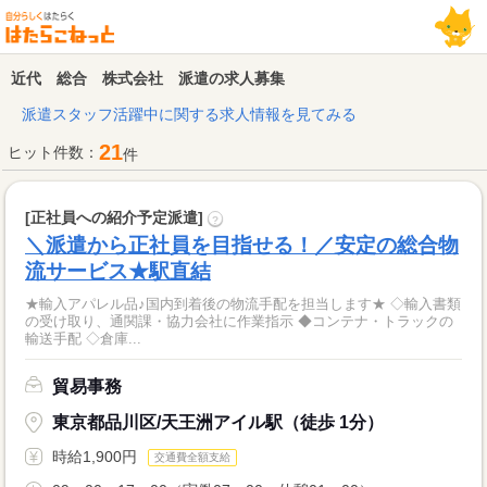
近代 総合 株式会社 派遣の求人募集
派遣スタッフ活躍中に関する求人情報を見てみる
21
ヒット件数：
件
[正社員への紹介予定派遣]
?
＼派遣から正社員を目指せる！／安定の総合物
流サービス★駅直結
★輸入アパレル品♪国内到着後の物流手配を担当します★ ◇輸入書類
の受け取り、通関課・協力会社に作業指示 ◆コンテナ・トラックの
輸送手配 ◇倉庫...
貿易事務
東京都品川区/天王洲アイル駅（徒歩 1分）
時給1,900円
交通費全額支給