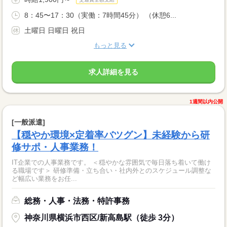
8：45〜17：30（実働：7時間45分） （休憩6...
土曜日 日曜日 祝日
もっと見る
求人詳細を見る
1週間以内公開
[一般派遣]
【穏やか環境×定着率バツグン】未経験から研
修サポ・人事業務！
IT企業での人事業務です。 ＜穏やかな雰囲気で毎日落ち着いて働け
る職場です＞ 研修準備・立ち合い・社内外とのスケジュール調整な
ど幅広い業務をお任...
総務・人事・法務・特許事務
神奈川県横浜市西区/新高島駅（徒歩 3分）