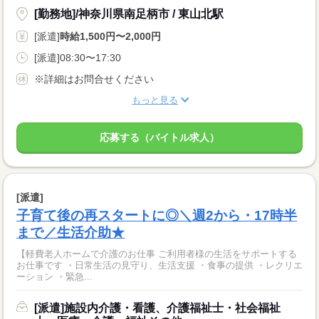
[勤務地]/神奈川県南足柄市 / 東山北駅
[派遣]
時給1,500円〜2,000円
[派遣]08:30〜17:30
※詳細はお問合せください
もっと見る
応募する（バイトル求人）
[派遣]
子育て後の再スタートに◎＼週2から・17時半
まで／生活介助★
【軽費老人ホームで介護のお仕事 ご利用者様の生活をサポートする
お仕事です ・日常生活の見守り、生活支援 ・食事の提供 ・レクリエ
ーション ・緊急...
[派遣]施設内介護・看護、介護福祉士・社会福祉