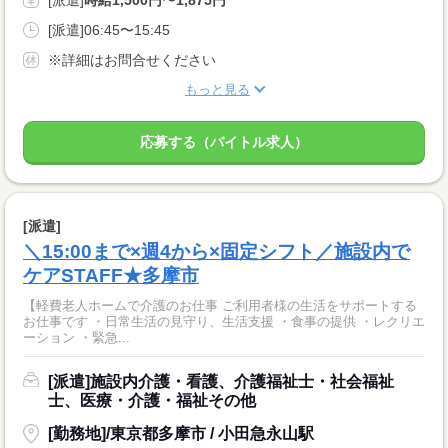
[派遣]
時給1,500円〜1,875円
[派遣]06:45〜15:45
※詳細はお問合せください
もっと見る
応募する（バイトル求人）
[派遣]
＼15:00まで×週4から×固定シフト／施設内で
ケアSTAFF★多摩市
【軽費老人ホームで介護のお仕事 ご利用者様の生活をサポートする
お仕事です ・日常生活の見守り、生活支援 ・食事の提供 ・レクリエ
ーション ・緊急...
[派遣]施設内介護・看護、介護福祉士・社会福祉
士、医療・介護・福祉その他
[勤務地]/東京都多摩市 / 小田急永山駅