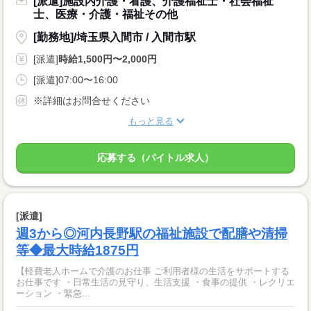
[派遣]施設内介護・看護、介護福祉士・社会福祉
士、医療・介護・福祉その他
[勤務地]/埼玉県入間市 / 入間市駅
[派遣]
時給1,500円〜2,000円
[派遣]07:00〜16:00
※詳細はお問合せください
もっと見る
応募する（バイトル求人）
[派遣]
週3から◎河内長野駅の福祉施設で配膳や清掃
等◆最大時給1875円
【軽費老人ホームで介護のお仕事 ご利用者様の生活をサポートする
お仕事です ・日常生活の見守り、生活支援 ・食事の提供 ・レクリエ
ーション ・緊急...