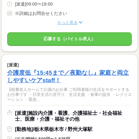
[派遣]09:00〜18:00
※詳細はお問合せください
もっと見る
応募する（バイトル求人）
[派遣]
介護度低『15:45まで／夜勤なし』家庭と両立
しやすいケアstaff！
【軽費老人ホームで介護のお仕事 ご利用者様の生活をサポートする
お仕事です ・日常生活の見守り、生活支援 ・食事の提供 ・レクリエ
ーション ・緊急...
[派遣]施設内介護・看護、介護福祉士・社会福祉
士、医療・介護・福祉その他
[勤務地]/栃木県栃木市 / 野州大塚駅