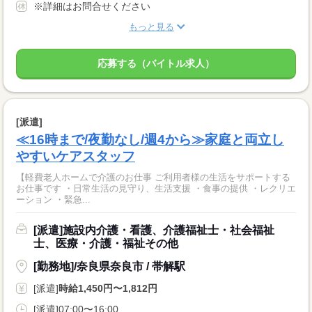
※詳細はお問合せください
もっと見る
応募する（バイトル求人）
[派遣]
≪16時まで/夜勤なし/週4から≫家庭と両立し
やすいケアスタッフ
【軽費老人ホームで介護のお仕事 ご利用者様の生活をサポートする
お仕事です ・日常生活の見守り、生活支援 ・食事の提供 ・レクリエ
ーション ・緊急...
[派遣]施設内介護・看護、介護福祉士・社会福祉
士、医療・介護・福祉その他
[勤務地]/奈良県奈良市 / 帯解駅
[派遣]
時給1,450円〜1,812円
[派遣]07:00〜16:00