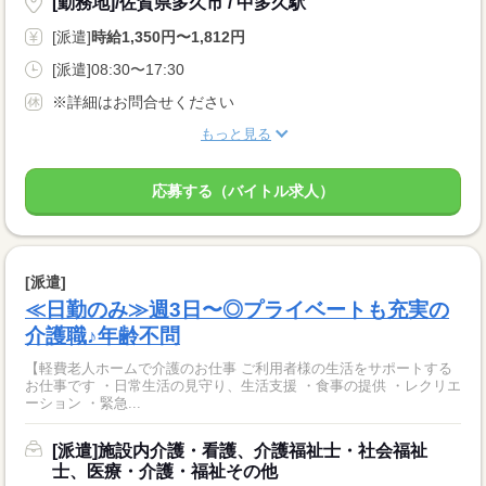
[勤務地]/佐賀県多久市 / 中多久駅
[派遣]
時給1,350円〜1,812円
[派遣]08:30〜17:30
※詳細はお問合せください
もっと見る
応募する（バイトル求人）
[派遣]
≪日勤のみ≫週3日〜◎プライベートも充実の
介護職♪年齢不問
【軽費老人ホームで介護のお仕事 ご利用者様の生活をサポートする
お仕事です ・日常生活の見守り、生活支援 ・食事の提供 ・レクリエ
ーション ・緊急...
[派遣]施設内介護・看護、介護福祉士・社会福祉
士、医療・介護・福祉その他