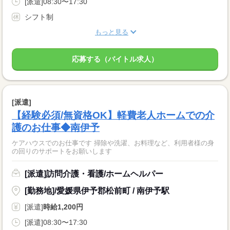
[派遣]08:30〜17:30
シフト制
もっと見る
応募する（バイトル求人）
[派遣]
【経験必須/無資格OK】軽費老人ホームでの介
護のお仕事◆南伊予
ケアハウスでのお仕事です 掃除や洗濯、お料理など、利用者様の身
の回りのサポートをお願いします
[派遣]訪問介護・看護/ホームヘルパー
[勤務地]/愛媛県伊予郡松前町 / 南伊予駅
[派遣]
時給1,200円
[派遣]08:30〜17:30