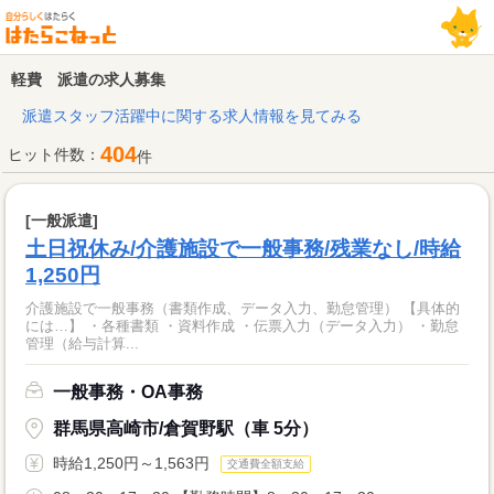
軽費 派遣の求人募集
派遣スタッフ活躍中に関する求人情報を見てみる
404
ヒット件数：
件
[一般派遣]
土日祝休み/介護施設で一般事務/残業なし/時給
1,250円
介護施設で一般事務（書類作成、データ入力、勤怠管理） 【具体的
には…】 ・各種書類 ・資料作成 ・伝票入力（データ入力） ・勤怠
管理（給与計算...
一般事務・OA事務
群馬県高崎市/倉賀野駅（車 5分）
時給1,250円～1,563円
交通費全額支給