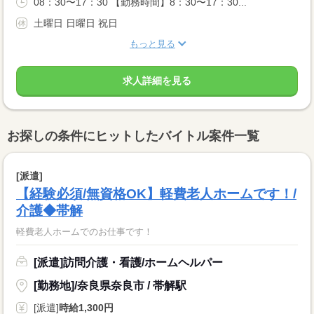
08：30〜17：30 【勤務時間】8：30〜17：30...
土曜日 日曜日 祝日
もっと見る
求人詳細を見る
お探しの条件にヒットしたバイトル案件一覧
[派遣]
【経験必須/無資格OK】軽費老人ホームです！/
介護◆帯解
軽費老人ホームでのお仕事です！
[派遣]訪問介護・看護/ホームヘルパー
[勤務地]/奈良県奈良市 / 帯解駅
[派遣]
時給1,300円