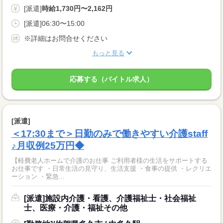
[派遣]
時給1,730円〜2,162円
[派遣]06:30〜15:00
※詳細はお問合せください
もっと見る
応募する（バイトル求人）
[派遣]
＜17:30まで＞日勤のみで働きやすい介護staff
♪月収例25万円◆
【軽費老人ホームで介護のお仕事 ご利用者様の生活をサポートする
お仕事です ・日常生活の見守り、生活支援 ・食事の提供 ・レクリエ
ーション ・緊急...
[派遣]施設内介護・看護、介護福祉士・社会福祉
士、医療・介護・福祉その他