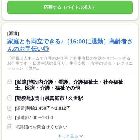
応募する（バイトル求人）
[派遣]
家庭とも両立できる♪［16:00に退勤］高齢者さ
んのお手伝い◎
【軽費老人ホームで介護のお仕事 ご利用者様の生活をサポートする
お仕事です ・日常生活の見守り、生活支援 ・食事の提供 ・レクリエ
ーション ・緊急...
[派遣]施設内介護・看護、介護福祉士・社会福祉
士、医療・介護・福祉その他
[勤務地]/岡山県真庭市 / 久世駅
[派遣]
時給1,450円〜1,812円
[派遣]07:00〜16:00
※詳細はお問合せください
もっと見る