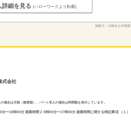
人詳細を見る
(ハローワークより転載)
掲載元：
川崎北公共職業
株式会社
ルタイム求人の場合は月額（換算額）、パート求人の場合は時間額を表示しています。
0分〜18時00分 就業時間２ 8時00分〜17時00分 就業時間に関する特記事項 （１）