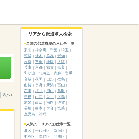
エリアから派遣求人検索
全国の都道府県のお仕事一覧
東京
神奈川
千葉
埼玉
茨城
栃木
群馬
愛知
岐阜
三重
静岡
大阪
兵庫
京都
滋賀
奈良
和歌山
北海道
青森
岩手
宮城
秋田
山形
福島
山梨
長野
新潟
富山
石川
福井
岡山
鳥取
次へ
島根
山口
香川
徳島
愛媛
高知
福岡
佐賀
長崎
熊本
大分
宮崎
鹿児島
沖縄
人気のエリアのお仕事一覧
港区
千代田区
新宿区
中央区
渋谷区
品川区