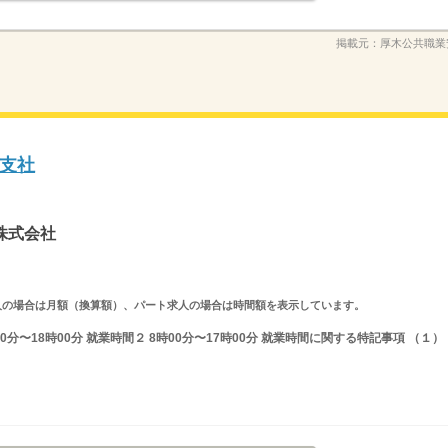
掲載元：
厚木公共職業
支社
株式会社
ルタイム求人の場合は月額（換算額）、パート求人の場合は時間額を表示しています。
0分〜18時00分 就業時間２ 8時00分〜17時00分 就業時間に関する特記事項 （１）