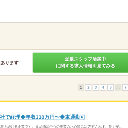
】
派遣スタッフ活躍中
があります
に関する求人情報を見てみる
1
2
3
4
5
…
7
社で経理◆年収330万円〜◆車通勤可
成長を続ける企業です。 食品物流中心の事業のため景気に 左右されず、長く安...