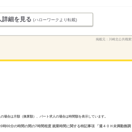
人詳細を見る
(ハローワークより転載)
掲載元：
川崎北公共職業
ルタイム求人の場合は月額（換算額）、パート求人の場合は時間額を表示しています。
〜20時00分の時間の間の7時間程度 就業時間に関する特記事項 「週４０Ｈ未満勤務調