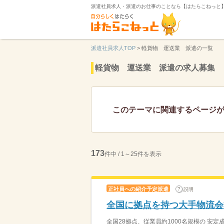
派遣社員求人・派遣のお仕事のことなら【はたらこねっと
派遣社員求人TOP
>
軽貨物 運送業 派遣の一覧
軽貨物 運送業 派遣の求人募集
このテーマに関連するページ
173
件中 / 1～25件を表示
正社員への紹介予定派遣
説明
全国に拠点を持つ大手物流会
全国28拠点、従業員約1000名規模の 安定