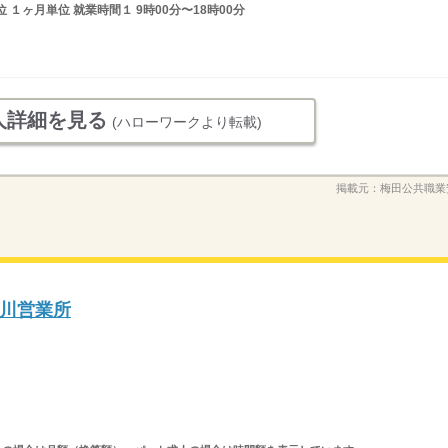
１ヶ月単位 就業時間１ 9時00分〜18時00分
人詳細を見る
(ハローワークより転載)
掲載元：
梅田公共職業
川営業所