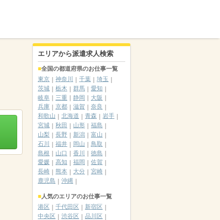
エリアから派遣求人検索
全国の都道府県のお仕事一覧
東京
神奈川
千葉
埼玉
茨城
栃木
群馬
愛知
岐阜
三重
静岡
大阪
兵庫
京都
滋賀
奈良
和歌山
北海道
青森
岩手
宮城
秋田
山形
福島
山梨
長野
新潟
富山
石川
福井
岡山
鳥取
島根
山口
香川
徳島
愛媛
高知
福岡
佐賀
長崎
熊本
大分
宮崎
鹿児島
沖縄
人気のエリアのお仕事一覧
港区
千代田区
新宿区
中央区
渋谷区
品川区