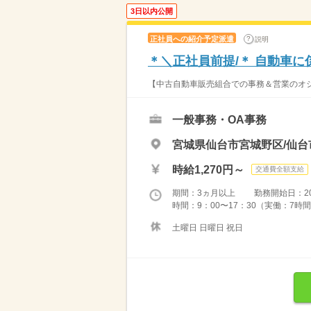
3日以内公開
正社員への紹介予定派遣
説明
＊＼正社員前提/＊ 自動車
【中古自動車販売組合での事務＆営業のオシ
一般事務・OA事務
宮城県仙台市宮城野区/仙台
時給1,270円～
交通費全額支給
期間：3ヵ月以上 勤務開始日：2026
時間：9：00〜17：30（実働：7時間
土曜日 日曜日 祝日