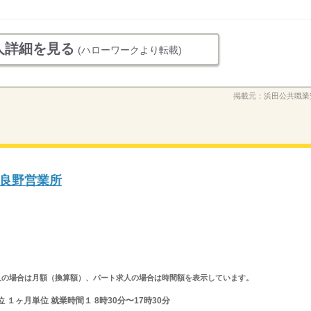
人詳細を見る
(ハローワークより転載)
掲載元：
浜田公共職業
良野営業所
ルタイム求人の場合は月額（換算額）、パート求人の場合は時間額を表示しています。
１ヶ月単位 就業時間１ 8時30分〜17時30分