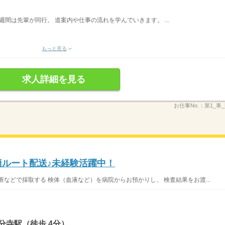
約3週間は先輩が同行。 道案内や仕事の流れを学んでいきます。 ...
もっと見る
求人詳細を見る
お仕事No.：
第1_車_
適ルート配送♪未経験活躍中！
などで採取する 検体（血液など）を病院からお預かりし、 検査結果をお渡...
分寺駅（徒歩 4分）