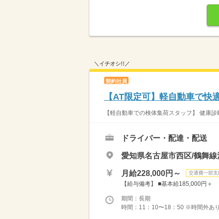
＼イチオシ!!／
契約社員
【AT限定可】軽自動車で快
【軽自動車での検体集荷スタッフ】 健康診断
ドライバー・配達・配送
愛知県名古屋市西区/鶴舞線
月給228,000円～
交通費一部支
【給与備考】 ■基本給185,000円＋
期間：長期
時間：11：10〜18：50 ※時間外