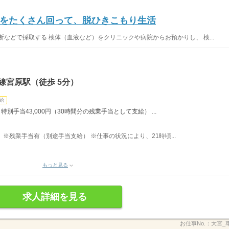
をたくさん回って、脱ひきこもり生活
などで採取する 検体（血液など）をクリニックや病院からお預かりし、 検...
線宮原駅（徒歩 5分）
給
 特別手当43,000円（30時間分の残業手当として支給） ...
あり ※残業手当有（別途手当支給） ※仕事の状況により、21時頃...
もっと見る
求人詳細を見る
お仕事No.：
大宮_車