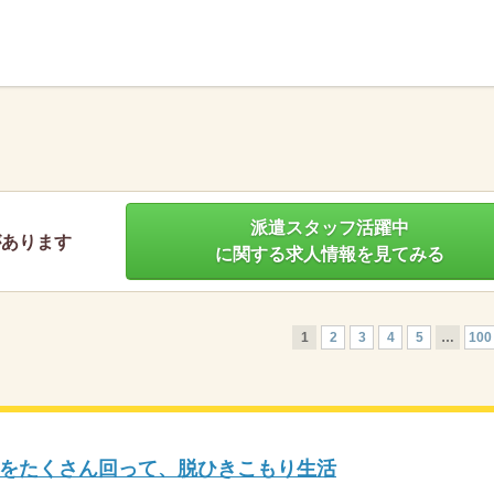
】
派遣スタッフ活躍中
があります
に関する求人情報を見てみる
1
2
3
4
5
…
100
をたくさん回って、脱ひきこもり生活