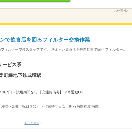
お仕事No.：
ンで飲食店を回るフィルター交換作業
フィルター交換スタッフです。 決まった飲食店を軽自動車で回り フィルター...
サービス系
有楽町線地下鉄成増駅
367円 ・試用期間なし 【交通費備考】 ※車通勤OK
日：月曜〜金曜（祝日含む） ・作業時間目安：8〜9時間程度 時間...
もっと見る