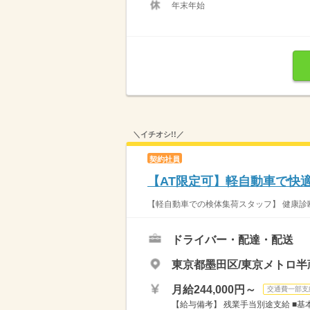
年末年始
＼イチオシ!!／
契約社員
【AT限定可】軽自動車で快
【軽自動車での検体集荷スタッフ】 健康診断
ドライバー・配達・配送
東京都墨田区/東京メトロ半
月給244,000円～
交通費一部支
【給与備考】 残業手当別途支給 ■基本給1