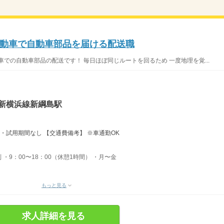
動車で自動車部品を届ける配送職
での自動車部品の配送です！ 毎日ほぼ同じルートを回るため 一度地理を覚...
急新横浜線新綱島駅
円 ・試用期間なし 【交通費備考】 ※車通勤OK
制 ・9：00〜18：00（休憩1時間） ・月〜金
もっと見る
求人詳細を見る