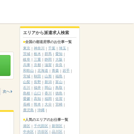
エリアから派遣求人検索
全国の都道府県のお仕事一覧
東京
神奈川
千葉
埼玉
茨城
栃木
群馬
愛知
岐阜
三重
静岡
大阪
兵庫
京都
滋賀
奈良
和歌山
北海道
青森
岩手
宮城
秋田
山形
福島
山梨
長野
新潟
富山
石川
福井
岡山
鳥取
次へ
島根
山口
香川
徳島
愛媛
高知
福岡
佐賀
長崎
熊本
大分
宮崎
鹿児島
沖縄
人気のエリアのお仕事一覧
港区
千代田区
新宿区
中央区
渋谷区
品川区