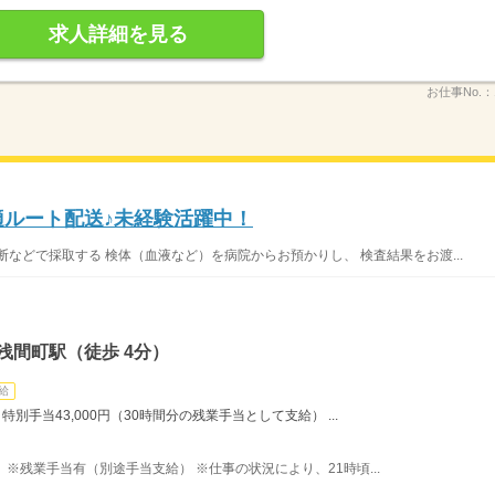
求人詳細を見る
お仕事No.：
適ルート配送♪未経験活躍中！
などで採取する 検体（血液など）を病院からお預かりし、 検査結果をお渡...
浅間町駅（徒歩 4分）
給
 特別手当43,000円（30時間分の残業手当として支給） ...
あり ※残業手当有（別途手当支給） ※仕事の状況により、21時頃...