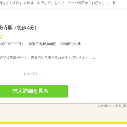
などで採取する 検体（血液など）をクリニックや病院からお預かりし、 検...
分寺駅（徒歩 4分）
給
98,000円＋ 特別手当46,000円（30時間分の残...
約3週間は先輩が同行。 道案内や仕事の流れを学んでいきます。 ...
もっと見る
求人詳細を見る
お仕事No.：
多摩_車_