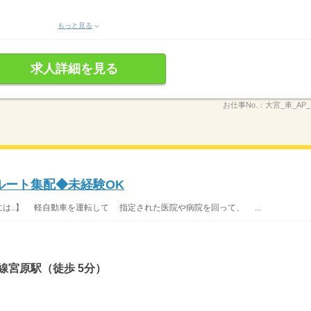
もっと見る
求人詳細を見る
お仕事No.：
大宮_車_AP_
ルート集配◆未経験OK
には..】 軽自動車を運転して 指定された医院や病院を回って、 ...
線宮原駅（徒歩 5分）