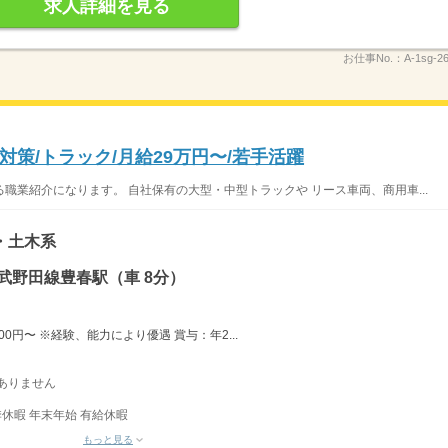
求人詳細を見る
お仕事No.：
A-1sg-2
策/トラック/月給29万円〜/若手活躍
職業紹介になります。 自社保有の大型・中型トラックや リース車両、商用車...
・土木系
武野田線豊春駅（車 8分）
-＊ 月給290,000円〜 ※経験、能力により優遇 賞与：年2...
はありません
休暇 年末年始 有給休暇
もっと見る