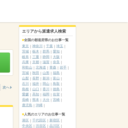
エリアから派遣求人検索
全国の都道府県のお仕事一覧
東京
神奈川
千葉
埼玉
茨城
栃木
群馬
愛知
岐阜
三重
静岡
大阪
兵庫
京都
滋賀
奈良
和歌山
北海道
青森
岩手
宮城
秋田
山形
福島
山梨
長野
新潟
富山
石川
福井
岡山
鳥取
次へ
島根
山口
香川
徳島
愛媛
高知
福岡
佐賀
長崎
熊本
大分
宮崎
鹿児島
沖縄
人気のエリアのお仕事一覧
港区
千代田区
新宿区
中央区
渋谷区
品川区