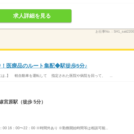
求人詳細を見る
お仕事No.：
SH1_sait220
中！医療品のルート集配◆駅徒歩5分♪
には..】 軽自動車を運転して 指定された医院や病院を回って、 ...
線宮原駅（徒歩 5分）
2：00 16：00〜22：00 ※時間外あり ※勤務開始時間等は相談可能...