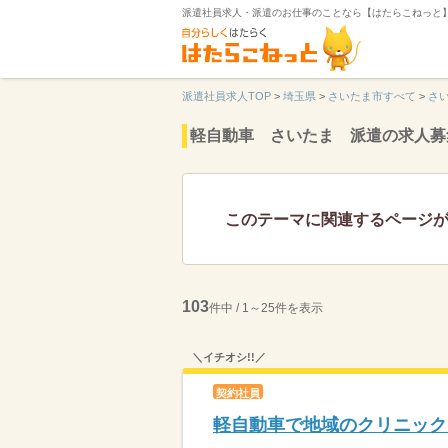
派遣社員求人・派遣のお仕事のことなら【はたらこねっと
派遣社員求人TOP
>
埼玉県
>
さいたま市すべて
>
さ
軽自動車 さいたま 派遣の求人募
このテーマに関連するページ
103
件中 / 1～25件を表示
＼イチオシ!!／
契約社員
軽自動車で地域のクリニック