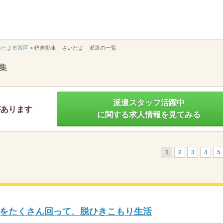
】
いたま市西区
>
軽自動車 さいたま 派遣の一覧
集
派遣スタッフ活躍中
があります
に関する求人情報を見てみる
1
2
3
4
5
をたくさん回って、脱ひきこもり生活