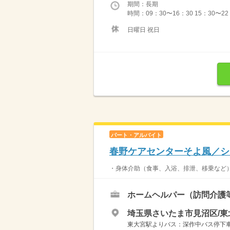
期間：長期
時間：09：30〜16：30 15：30〜2
日曜日 祝日
パート・アルバイト
春野ケアセンターそよ風／シ
・身体介助（食事、入浴、排泄、移乗など）
ホームヘルパー（訪問介護
埼玉県さいたま市見沼区/東
東大宮駅よりバス：深作中バス停下車