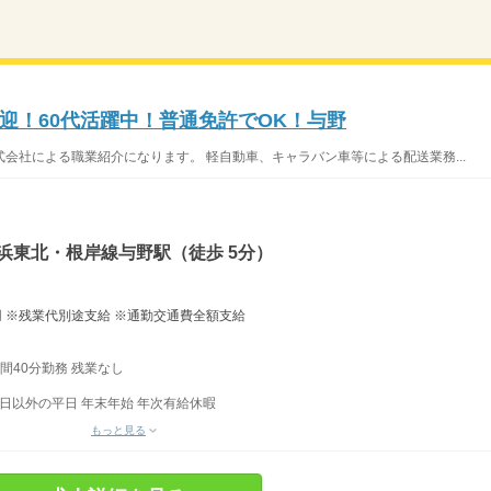
迎！60代活躍中！普通免許でOK！与野
会社による職業紹介になります。 軽自動車、キャラバン車等による配送業務...
浜東北・根岸線与野駅（徒歩 5分）
,400円 ※残業代別途支給 ※通勤交通費全額支給
時間40分勤務 残業なし
日以外の平日 年末年始 年次有給休暇
もっと見る