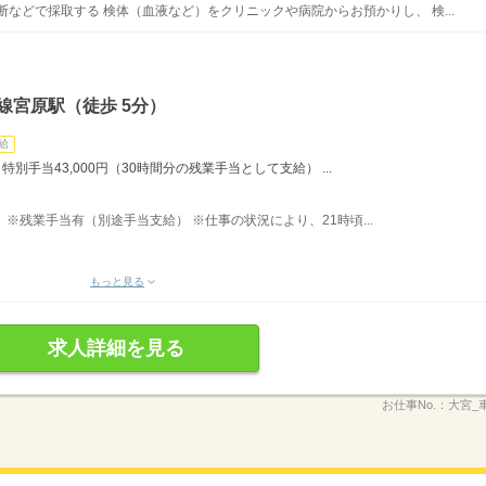
などで採取する 検体（血液など）をクリニックや病院からお預かりし、 検...
線宮原駅（徒歩 5分）
給
 特別手当43,000円（30時間分の残業手当として支給） ...
あり ※残業手当有（別途手当支給） ※仕事の状況により、21時頃...
もっと見る
求人詳細を見る
お仕事No.：
大宮_車