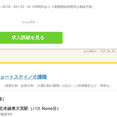
2：00 16：00〜22：00 ※時間外あり ※勤務開始時間等は相談可能...
もっと見る
求人詳細を見る
お仕事No.：
大宮_車_AP_
ョートステイ／介護職
 ・就寝介助・起床介助 ・介護記録の書類への記入（ご利用報告など、簡単な...
等）
北本線東大宮駅（バス None分）
徒歩3分