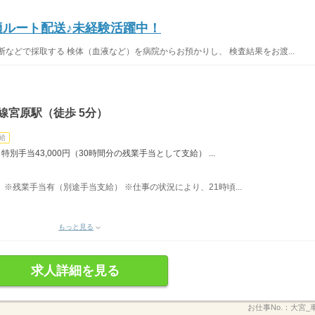
適ルート配送♪未経験活躍中！
などで採取する 検体（血液など）を病院からお預かりし、 検査結果をお渡...
線宮原駅（徒歩 5分）
給
 特別手当43,000円（30時間分の残業手当として支給） ...
あり ※残業手当有（別途手当支給） ※仕事の状況により、21時頃...
もっと見る
求人詳細を見る
お仕事No.：
大宮_車