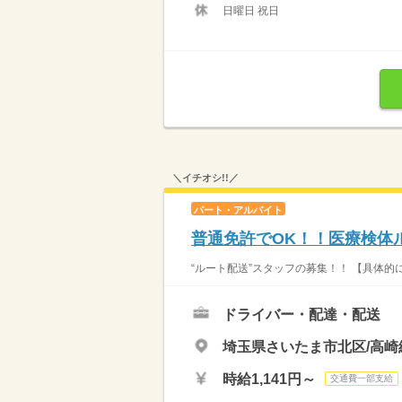
日曜日 祝日
＼イチオシ!!／
パート・アルバイト
普通免許でOK！！医療検体
“ルート配送”スタッフの募集！！ 【具体的
ドライバー・配達・配送
埼玉県さいたま市北区/高崎
時給1,141円～
交通費一部支給