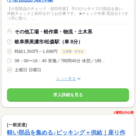
【小型部品のチェック・刻印作業】 手のひらサイズの部品を扱い、
外観チェックと刻印を行うお仕事です。 ■チェック作業 部品を1つず
つ手に取り、 ...
その他工場・軽作業・物流・土木系
岐阜県美濃市/松森駅（車 8分）
時給1,350円～1,688円
交通費一部支給
08：00〜16：45 実働／7時間45分 休憩／1時...
土曜日 日曜日
もっと見る
求人詳細を見る
1週間以内公開
[一般派遣]
軽い部品を集める♪ピッキング＋供給｜座り作