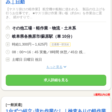
み｜日勤
【ヤスリ掛けの軽作業】 航空機や船舶に使われる、 製品の仕上げを
行うお仕事です。 ■ヤスリ掛け作業 薄い板（約1m）を作業台に置
き、 紙やすりで...
その他工場・軽作業・物流・土木系
岐阜県各務原市/蘇原駅（車 10分）
時給1,300円～1,625円
交通費一部支給
08：00〜16：45 実働／8時間 休憩／45分 残...
土曜日 日曜日 祝日
もっと見る
求人詳細を見る
1週間以内公開
[一般派遣]
1台ずつ組立♪流れ作業なし｜検査ありの軽作業