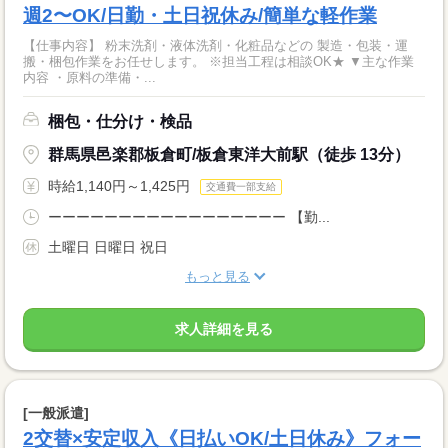
週2〜OK/日勤・土日祝休み/簡単な軽作業
【仕事内容】 粉末洗剤・液体洗剤・化粧品などの 製造・包装・運
搬・梱包作業をお任せします。 ※担当工程は相談OK★ ▼主な作業
内容 ・原料の準備・...
梱包・仕分け・検品
群馬県邑楽郡板倉町/板倉東洋大前駅（徒歩 13分）
時給1,140円～1,425円
交通費一部支給
ーーーーーーーーーーーーーーーーー 【勤...
土曜日 日曜日 祝日
もっと見る
求人詳細を見る
[一般派遣]
2交替×安定収入《日払いOK/土日休み》フォー