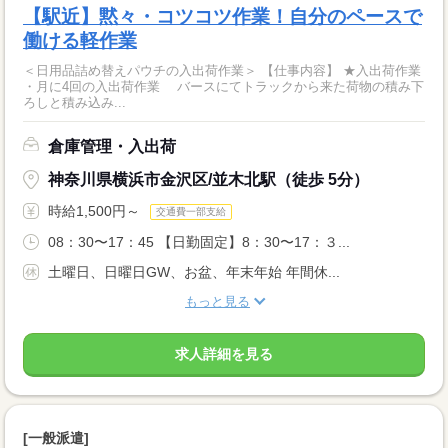
【駅近】黙々・コツコツ作業！自分のペースで
働ける軽作業
＜日用品詰め替えパウチの入出荷作業＞ 【仕事内容】 ★入出荷作業
・月に4回の入出荷作業 バースにてトラックから来た荷物の積み下
ろしと積み込み...
倉庫管理・入出荷
神奈川県横浜市金沢区/並木北駅（徒歩 5分）
時給1,500円～
交通費一部支給
08：30〜17：45 【日勤固定】8：30〜17：３...
土曜日、日曜日GW、お盆、年末年始 年間休...
もっと見る
求人詳細を見る
[一般派遣]