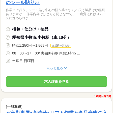
のシール貼り♪♪
作業台で行う、シール貼り中心の軽作業です♪ ／ 扱う製品は数種類
ありますが、 作業内容はほとんど同じなので、 一度覚えればスムー
ズに進められま...
梱包・仕分け・検品
愛知県小牧市/小牧駅（車 10分）
時給1,250円～1,563円
交通費一部支給
08：00〜17：00/ 実働8時間/ 休憩1時間/ ...
土曜日 日曜日
もっと見る
求人詳細を見る
1週間以内公開
[一般派遣]
≪夜勤専属×高時給×リフト作業≫食品倉庫の入