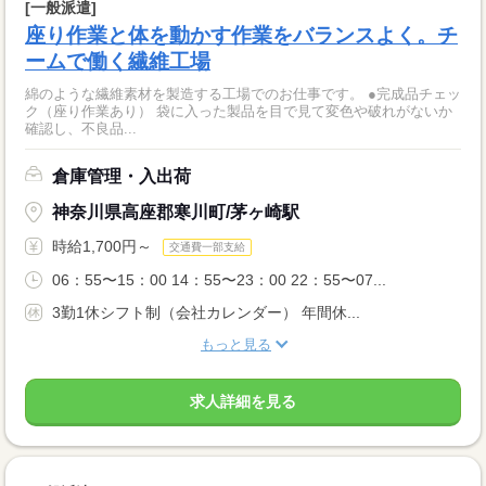
[一般派遣]
座り作業と体を動かす作業をバランスよく。チ
ームで働く繊維工場
綿のような繊維素材を製造する工場でのお仕事です。 ●完成品チェッ
ク（座り作業あり） 袋に入った製品を目で見て変色や破れがないか
確認し、不良品...
倉庫管理・入出荷
神奈川県高座郡寒川町/茅ヶ崎駅
時給1,700円～
交通費一部支給
06：55〜15：00 14：55〜23：00 22：55〜07...
3勤1休シフト制（会社カレンダー） 年間休...
もっと見る
求人詳細を見る