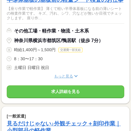
【座り作業で軽作業】 薄くて軽い半導体基板になる前の薄いシート
の検査作業です。 キズ、汚れ、シワ、穴などが無いか目視でチェッ
クします。 座り作...
その他工場・軽作業・物流・土木系
神奈川県横浜市都筑区/鴨居駅（徒歩 7分）
時給1,400円～1,500円
交通費一部支給
8：30〜17：30
土曜日 日曜日 祝日
もっと見る
求人詳細を見る
[一般派遣]
見るだけじゃない♪外観チェック＋刻印作業｜
小型部品の軽作業