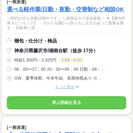
[一般派遣]
選べる軽作業/日勤・夜勤・交替制など相談OK
＼40代の方も多数活躍中です／ ＼業務拡大で追加募集／ ▼【梱包作
業＆ピッキング】 ・ボルトを棚から取り出し注文のあった数量を量
る ・自動車に使...
梱包・仕分け・検品
神奈川県藤沢市/湘南台駅（徒歩 17分）
時給1,300円～2,025円
交通費一部支給
08：00〜17：00 20：00〜05：00 日勤：08：...
GW、夏季休暇、年末年始、長期休暇あり ※...
もっと見る
求人詳細を見る
[一般派遣]