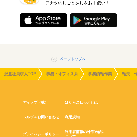
アナタのしごと探しをお手伝い！
ページトップへ
派遣社員求人TOP
事務・オフィス系
事務的軽作業
軽夫 
ディップ（株）
はたらこねっととは
ヘルプ＆お問い合わせ
利用規約
利用者情報の外部送信に
プライバシーポリシー
ついて