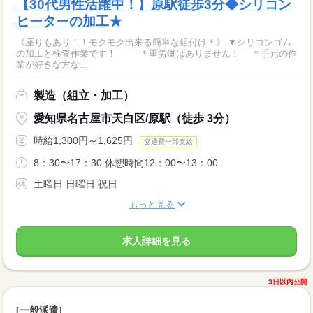
【30代男性活躍中！】原駅徒歩3分◆シリコン
ヒーターの加工★
《座りもあり！！モクモク出来る簡単な組付け＊》 ▼シリコンゴム
の加工と検査作業です！ ＊重労働はありません！ ＊手元の作
業が好きな方な...
製造（組立・加工）
愛知県名古屋市天白区/原駅（徒歩 3分）
時給1,300円～1,625円
交通費一部支給
8：30〜17：30 休憩時間12：00〜13：00
土曜日 日曜日 祝日
もっと見る
求人詳細を見る
3日以内公開
[一般派遣]