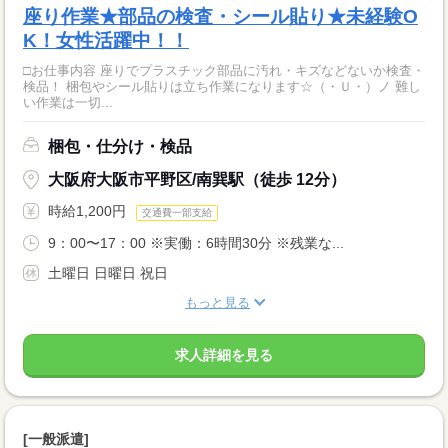
座り作業★部品の検査・シール貼り★未経験O
K！女性活躍中！！
□お仕事内容 座りでプラスチック部品に汚れ・キズなどないか検査・
検品！ 梱包やシール貼りは立ち作業になります☆（・Ｕ・）ノ 難し
い作業は一切...
梱包・仕分け・検品
大阪府大阪市平野区/南巽駅（徒歩 12分）
時給1,200円
交通費一部支給
9：00〜17：00 ※実働：6時間30分 ※残業な...
土曜日 日曜日 祝日
もっと見る
求人詳細を見る
[一般派遣]