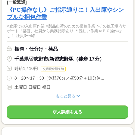
[一般派遣]
《PC操作なし》ご指示通りに！入出庫やシン
プルな梱包作業
○倉庫での入出庫作業 ○製品出荷のための梱包作業 ○その他工場内サ
ポート └都度、社員から業務指示あり ＊難しい作業やＰＣ操作な
し！ 社員3〜4名...
梱包・仕分け・検品
千葉県習志野市/新習志野駅（徒歩 17分）
時給1,410円
交通費全額支給
8：20〜17：30（休憩70分／昼50分＋10分休...
土曜日 日曜日 祝日
もっと見る
求人詳細を見る