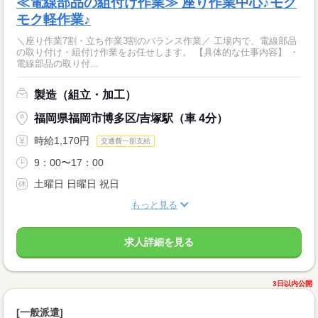
≪電線部品の組付け作業≫ 座り作業中心♪モク
モク軽作業♪
＼座り作業7割・立ち作業3割のバランス作業／ 工場内で、電線部品
の取り付け・組付け作業をお任せします。 【具体的な仕事内容】 ・
電線部品の取り付...
製造（組立・加工）
福岡県福岡市博多区/吉塚駅（車 4分）
時給1,170円
交通費一部支給
9：00〜17：00
土曜日 日曜日 祝日
もっと見る
求人詳細を見る
3日以内公開
[一般派遣]