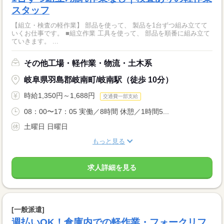
スタッフ
【組立・検査の軽作業】 部品を使って、 製品を1台ずつ組み立てて
いくお仕事です。 ■組立作業 工具を使って、 部品を順番に組み立て
ていきます。 ...
その他工場・軽作業・物流・土木系
岐阜県羽島郡岐南町/岐南駅（徒歩 10分）
時給1,350円～1,688円
交通費一部支給
08：00〜17：05 実働／8時間 休憩／1時間5...
土曜日 日曜日
もっと見る
求人詳細を見る
[一般派遣]
週払いOK！倉庫内での軽作業・フォークリフ