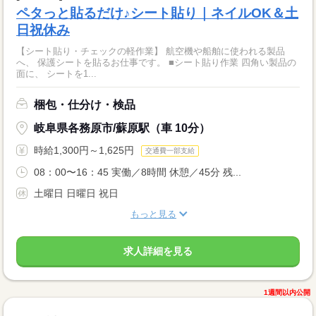
ペタっと貼るだけ♪シート貼り｜ネイルOK＆土
日祝休み
【シート貼り・チェックの軽作業】 航空機や船舶に使われる製品
へ、 保護シートを貼るお仕事です。 ■シート貼り作業 四角い製品の
面に、 シートを1...
梱包・仕分け・検品
岐阜県各務原市/蘇原駅（車 10分）
時給1,300円～1,625円
交通費一部支給
08：00〜16：45 実働／8時間 休憩／45分 残...
土曜日 日曜日 祝日
もっと見る
求人詳細を見る
1週間以内公開