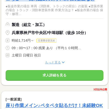
●板金作業の場合 車両（消防車、トラックの荷台）の架装 ●塗装作業
の場合 トラック・消防車塗装作業 作業方法は？ ●板金作業の場合 保
守・修理...
製造（組立・加工）
兵庫県神戸市中央区/中埠頭駅（徒歩 10分）
時給1,714円～
交通費全額支給
09：00〜17：00 残業 あり （平均１０時間...
土曜日 日曜日 祝日
もっと見る
求人詳細を見る
3日以内公開
[一般派遣]
座り作業メイン♪ペタペタ貼るだけ！未経験OK