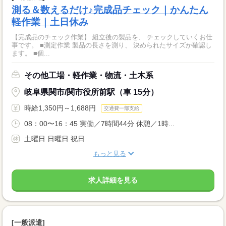
測る＆数えるだけ♪完成品チェック｜かんたん
軽作業｜土日休み
【完成品のチェック作業】 組立後の製品を、 チェックしていくお仕
事です。 ■測定作業 製品の長さを測り、 決められたサイズか確認し
ます。 ■個...
その他工場・軽作業・物流・土木系
岐阜県関市/関市役所前駅（車 15分）
時給1,350円～1,688円
交通費一部支給
08：00〜16：45 実働／7時間44分 休憩／1時...
土曜日 日曜日 祝日
もっと見る
求人詳細を見る
[一般派遣]