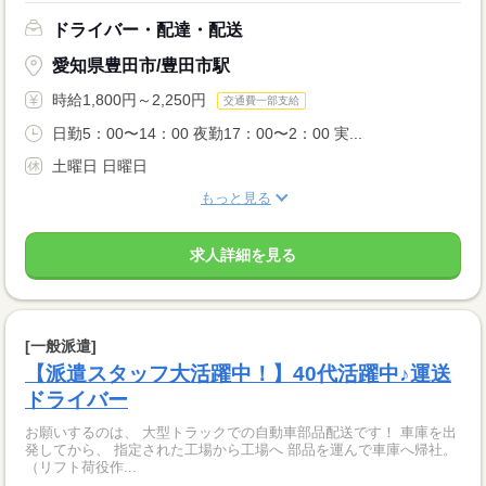
ドライバー・配達・配送
愛知県豊田市/豊田市駅
時給1,800円～2,250円
交通費一部支給
日勤5：00〜14：00 夜勤17：00〜2：00 実...
土曜日 日曜日
もっと見る
求人詳細を見る
[一般派遣]
【派遣スタッフ大活躍中！】40代活躍中♪運送
ドライバー
お願いするのは、 大型トラックでの自動車部品配送です！ 車庫を出
発してから、 指定された工場から工場へ 部品を運んで車庫へ帰社。
（リフト荷役作...