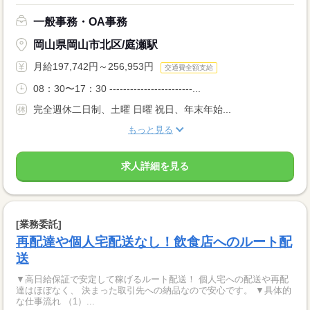
一般事務・OA事務
岡山県岡山市北区/庭瀬駅
月給197,742円～256,953円
交通費全額支給
08：30〜17：30 ------------------------...
完全週休二日制、土曜 日曜 祝日、年末年始...
もっと見る
求人詳細を見る
[業務委託]
再配達や個人宅配送なし！飲食店へのルート配
送
▼高日給保証で安定して稼げるルート配送！ 個人宅への配送や再配
達はほぼなく、 決まった取引先への納品なので安心です。 ▼具体的
な仕事流れ （1）...