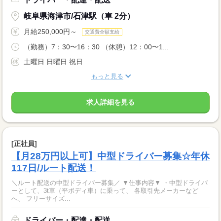
岐阜県海津市/石津駅（車 2分）
月給250,000円～
交通費全額支給
（勤務）7：30〜16：30 （休憩）12：00〜1...
土曜日 日曜日 祝日
もっと見る
求人詳細を見る
[正社員]
【月28万円以上可】中型ドライバー募集☆年休
117日/ルート配送！
＼ルート配送の中型ドライバー募集／ ▼仕事内容▼ ・中型ドライバ
ーとして、3t車（平ボディ車）に乗って、 各取引先メーカーなど
へ、 フリーサイズ...
ドライバー・配達・配送