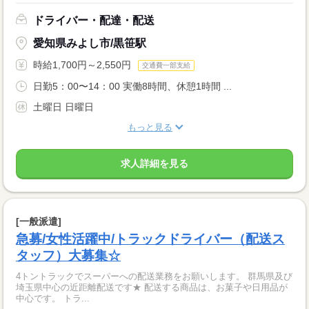
ドライバー・配達・配送
愛知県みよし市/黒笹駅
時給1,700円～2,550円
交通費一部支給
日勤5：00〜14：00 実働8時間、休憩1時間 ...
土曜日 日曜日
もっと見る
求人詳細を見る
[一般派遣]
急募/女性活躍中/トラックドライバー（配送ス
タッフ）大募集☆
4トントラックでスーパーへの配送業務をお願いします。 群馬県及び
埼玉県中心の近距離配送です★ 配送する商品は、お菓子や日用品が
中心です。 トラ...