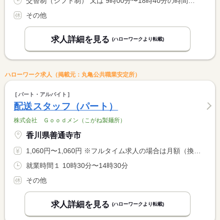
交替制（シフト制） 又は 9時00分〜18時40分の時間の間の6時間程度 就業時間に関する特記事項 土曜日・休日の就業時間は仕事の内容欄参照
その他
求人詳細を見る
(ハローワークより転載)
ハローワーク求人（掲載元：丸亀公共職業安定所）
パート・アルバイト
配送スタッフ（パート）
株式会社 Ｇｏｏｄメン（こがね製麺所）
香川県善通寺市
1,060円〜1,060円 ※フルタイム求人の場合は月額（換算額）、パート求人の場合は時間額を表示しています。
就業時間１ 10時30分〜14時30分
その他
求人詳細を見る
(ハローワークより転載)