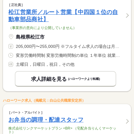
正社員
松江営業所／ルート営業【中四国１位の自
動車部品商社】
（事業所の意向により公開していません）
島根県松江市
205,000円〜255,000円 ※フルタイム求人の場合は月額（換算額）、パート求人の場合は時間額を表示しています。
変形労働時間制 変形労働時間制の単位 １年単位 就業時間１ 9時00分〜18時00分
土曜日，日曜日，祝日，その他
求人詳細を見る
(ハローワークより転載)
ハローワーク求人（掲載元：白山公共職業安定所）
パート・アルバイト
お弁当の調理・配達スタッフ
株式会社リンクマーケットプラン <BR> （宅配弁当りんくマーケッ
ト）