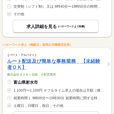
交替制（シフト制） 又は 8時40分〜18時50分の時間の間の7時間程度 就業時間に関する特記事項 担当ルートや曜日により多少時間が異なります。 <BR> 就業時間は仕事内容欄参照
その他
求人詳細を見る
(ハローワークより転載)
ハローワーク求人（掲載元：高岡公共職業安定所）
パート・アルバイト
ルート配送及び簡単な事務業務 【未経験
者ＯＫ】
株式会社ダスキン北陸 小杉営業所
富山県射水市
1,100円〜1,100円 ※フルタイム求人の場合は月額（換算額）、パート求人の場合は時間額を表示しています。
就業時間１ 9時00分〜15時30分 就業時間に関する特記事項 ※就業時間の相談可
土曜日，日曜日，祝日，その他