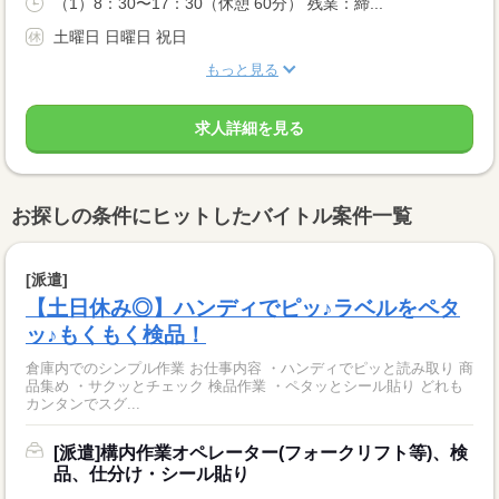
（1）8：30〜17：30（休憩 60分） 残業：締...
土曜日 日曜日 祝日
もっと見る
求人詳細を見る
お探しの条件にヒットしたバイトル案件一覧
[派遣]
【土日休み◎】ハンディでピッ♪ラベルをペタ
ッ♪もくもく検品！
倉庫内でのシンプル作業 お仕事内容 ・ハンディでピッと読み取り 商
品集め ・サクッとチェック 検品作業 ・ペタッとシール貼り どれも
カンタンでスグ...
[派遣]構内作業オペレーター(フォークリフト等)、検
品、仕分け・シール貼り