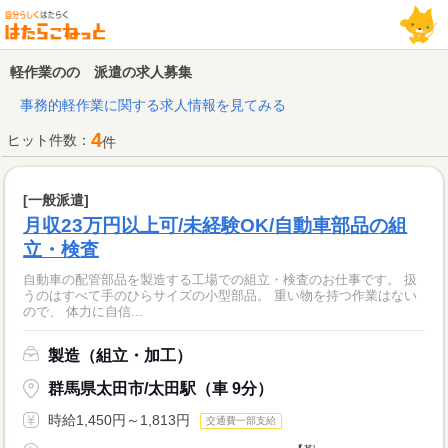
軽作業のの 派遣の求人募集
事務的軽作業に関する求人情報を見てみる
4
ヒット件数：
件
[一般派遣]
月収23万円以上可/未経験OK/自動車部品の組
立・検査
自動車の配管部品を製造する工場での組立・検査のお仕事です。 扱
うのはすべて手のひらサイズの小型部品。 重い物を持つ作業はない
ので、 体力に自信...
製造（組立・加工）
群馬県太田市/太田駅（車 9分）
時給1,450円～1,813円
交通費一部支給