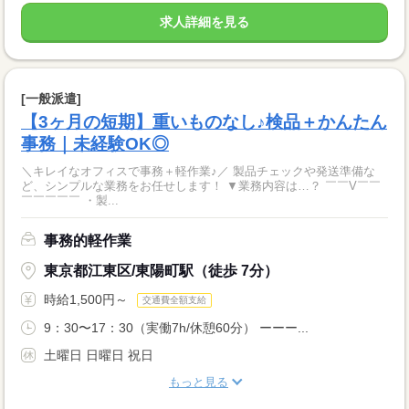
求人詳細を見る
[一般派遣]
【3ヶ月の短期】重いものなし♪検品＋かんたん
事務｜未経験OK◎
＼キレイなオフィスで事務＋軽作業♪／ 製品チェックや発送準備な
ど、シンプルな業務をお任せします！ ▼業務内容は…？ ￣￣V￣￣
￣￣￣￣￣ ・製...
事務的軽作業
東京都江東区/東陽町駅（徒歩 7分）
時給1,500円～
交通費全額支給
9：30〜17：30（実働7h/休憩60分） ーーー...
土曜日 日曜日 祝日
もっと見る