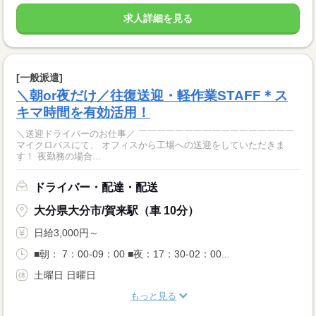
求人詳細を見る
[一般派遣]
＼朝or夜だけ／往復送迎・軽作業STAFF＊ス
キマ時間を有効活用！
＼送迎ドライバーのお仕事／ ￣￣￣￣￣￣￣￣￣￣￣￣￣￣￣￣￣
マイクロバスにて、 オフィスから工場への送迎をしていただきま
す！ 夜勤務の場合...
ドライバー・配達・配送
大分県大分市/賀来駅（車 10分）
日給3,000円～
■朝： 7：00‐09：00 ■夜：17：30-02：00...
土曜日 日曜日
もっと見る