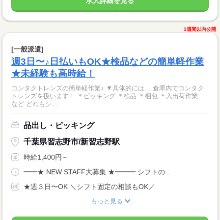
求人詳細を見る
1週間以内公開
[一般派遣]
週3日〜♪日払いもOK★検品などの簡単軽作業
★未経験も高時給！
コンタクトレンズの簡単軽作業♪ ▼具体的には… 倉庫内でコンタク
トレンズを扱います！ ＊ピッキング ＊検品 ＊梱包 ＊入出荷作業
など どれもシ...
品出し・ピッキング
千葉県習志野市/新習志野駅
時給1,400円～
━━★ NEW STAFF大募集 ★━━━ シフトの...
★週３日〜OK ＼シフト固定の相談もOK／
もっと見る