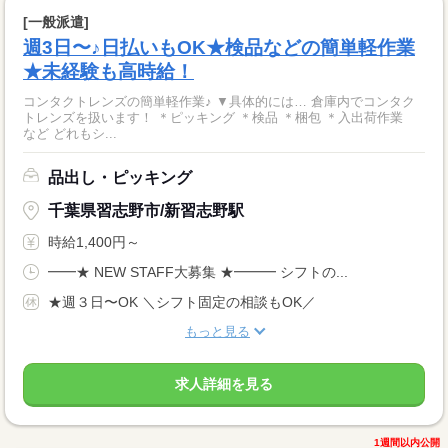
[一般派遣]
週3日〜♪日払いもOK★検品などの簡単軽作業
★未経験も高時給！
コンタクトレンズの簡単軽作業♪ ▼具体的には… 倉庫内でコンタク
トレンズを扱います！ ＊ピッキング ＊検品 ＊梱包 ＊入出荷作業
など どれもシ...
品出し・ピッキング
千葉県習志野市/新習志野駅
時給1,400円～
━━★ NEW STAFF大募集 ★━━━ シフトの...
★週３日〜OK ＼シフト固定の相談もOK／
もっと見る
求人詳細を見る
1週間以内公開