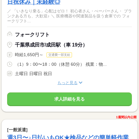
日祝休み｜未経験◎
／ 「いきなり乗る」心配はゼロ！ 初心者さん・ぺーパーさん・ ブラ
ンクある方も、大歓迎♪ ＼ 医療機器や関連製品を扱う倉庫での フォ
ークリフト...
フォークリフト
千葉県成田市/成田駅（車 19分）
時給1,650円～
交通費一部支給
（1）9：00〜18：00（休憩 60分） 残業：物...
土曜日 日曜日 祝日
もっと見る
求人詳細を見る
1週間以内公開
[一般派遣]
週3日〜♪日払いもOK★検品などの簡単軽作業