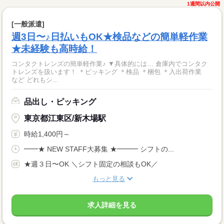
1週間以内公開
[一般派遣]
週3日〜♪日払いもOK★検品などの簡単軽作業
★未経験も高時給！
コンタクトレンズの簡単軽作業♪ ▼具体的には… 倉庫内でコンタク
トレンズを扱います！ ＊ピッキング ＊検品 ＊梱包 ＊入出荷作業
など どれもシ...
品出し・ピッキング
東京都江東区/新木場駅
時給1,400円～
━━★ NEW STAFF大募集 ★━━━ シフトの...
★週３日〜OK ＼シフト固定の相談もOK／
もっと見る
求人詳細を見る