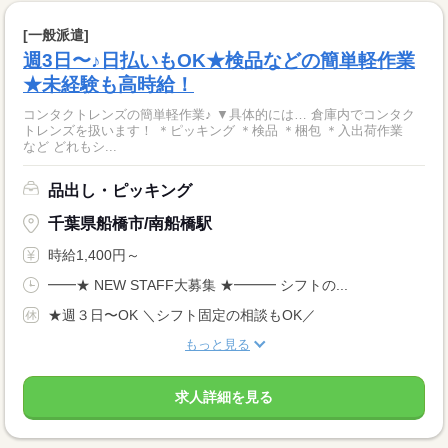
[一般派遣]
週3日〜♪日払いもOK★検品などの簡単軽作業
★未経験も高時給！
コンタクトレンズの簡単軽作業♪ ▼具体的には… 倉庫内でコンタク
トレンズを扱います！ ＊ピッキング ＊検品 ＊梱包 ＊入出荷作業
など どれもシ...
品出し・ピッキング
千葉県船橋市/南船橋駅
時給1,400円～
━━★ NEW STAFF大募集 ★━━━ シフトの...
★週３日〜OK ＼シフト固定の相談もOK／
もっと見る
求人詳細を見る