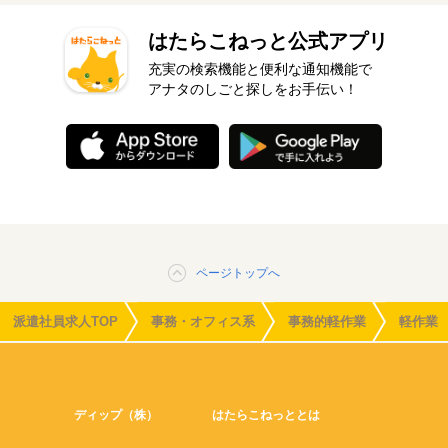
はたらこねっと公式アプリ
充実の検索機能と便利な通知機能で
アナタのしごと探しをお手伝い！
ページトップへ
派遣社員求人TOP
事務・オフィス系
事務的軽作業
軽作業
ディップ（株）
はたらこねっととは