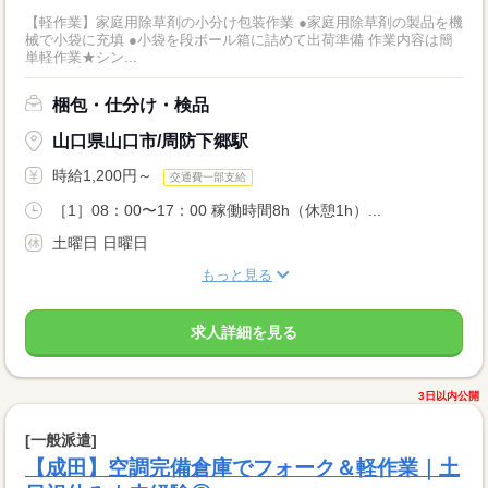
【軽作業】家庭用除草剤の小分け包装作業 ●家庭用除草剤の製品を機
械で小袋に充填 ●小袋を段ボール箱に詰めて出荷準備 作業内容は簡
単軽作業★シン...
梱包・仕分け・検品
山口県山口市/周防下郷駅
時給1,200円～
交通費一部支給
［1］08：00〜17：00 稼働時間8h（休憩1h）...
土曜日 日曜日
もっと見る
求人詳細を見る
3日以内公開
[一般派遣]
【成田】空調完備倉庫でフォーク＆軽作業｜土