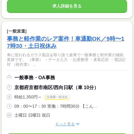
求人詳細を見る
[一般派遣]
事務と軽作業のレア案件！車通勤OK／9時〜1
7時30・土日祝休み
車に使われるガラス製品を取り扱う倉庫で一般事務と軽作業の補助
業務です。 （事務） ・データ入力 ・伝票整理 ・来客応対 ・電話応
対 （軽作業） ...
一般事務・OA事務
京都府京都市南区/西向日駅（車 10分）
時給1,350円～
交通費一部支給
09：00〜17：30 実働：7時間30分 【こん...
土曜日 日曜日 祝日
もっと見る