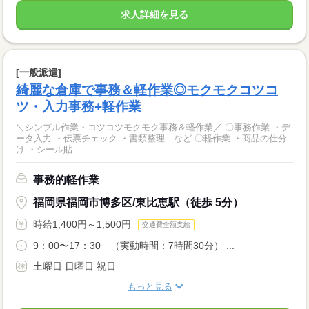
求人詳細を見る
[一般派遣]
綺麗な倉庫で事務＆軽作業◎モクモクコツコ
ツ・入力事務+軽作業
＼シンプル作業・コツコツモクモク事務＆軽作業／ 〇事務作業 ・デ
ータ入力 ・伝票チェック ・書類整理 など 〇軽作業 ・商品の仕分
け ・シール貼...
事務的軽作業
福岡県福岡市博多区/東比恵駅（徒歩 5分）
時給1,400円～1,500円
交通費全額支給
9：00〜17：30 （実動時間：7時間30分） ...
土曜日 日曜日 祝日
もっと見る