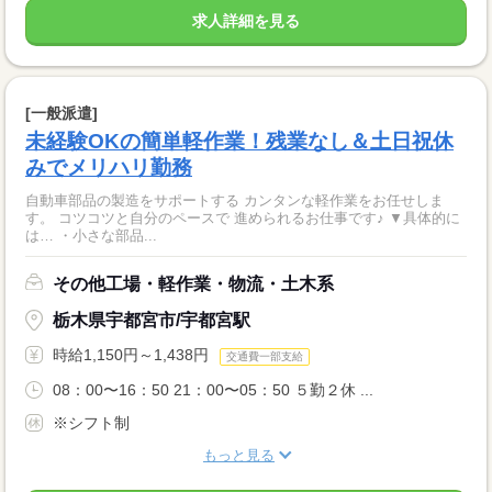
求人詳細を見る
[一般派遣]
未経験OKの簡単軽作業！残業なし＆土日祝休
みでメリハリ勤務
自動車部品の製造をサポートする カンタンな軽作業をお任せしま
す。 コツコツと自分のペースで 進められるお仕事です♪ ▼具体的に
は… ・小さな部品...
その他工場・軽作業・物流・土木系
栃木県宇都宮市/宇都宮駅
時給1,150円～1,438円
交通費一部支給
08：00〜16：50 21：00〜05：50 ５勤２休 ...
※シフト制
もっと見る