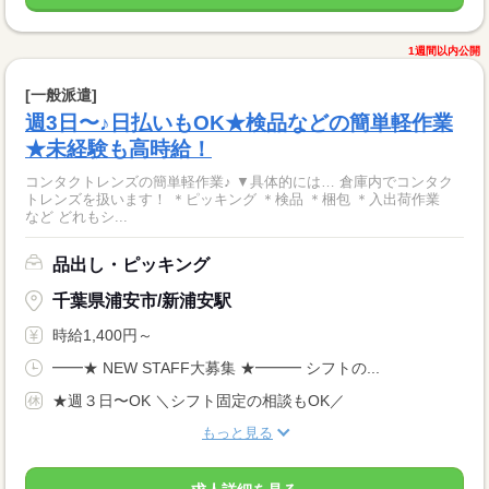
1週間以内公開
[一般派遣]
週3日〜♪日払いもOK★検品などの簡単軽作業
★未経験も高時給！
コンタクトレンズの簡単軽作業♪ ▼具体的には… 倉庫内でコンタク
トレンズを扱います！ ＊ピッキング ＊検品 ＊梱包 ＊入出荷作業
など どれもシ...
品出し・ピッキング
千葉県浦安市/新浦安駅
時給1,400円～
━━★ NEW STAFF大募集 ★━━━ シフトの...
★週３日〜OK ＼シフト固定の相談もOK／
もっと見る