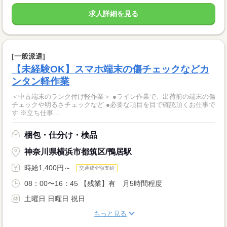
求人詳細を見る
[一般派遣]
【未経験OK】スマホ端末の傷チェックなどカ
ンタン軽作業
＜中古端末のランク付け軽作業＞ ●ライン作業で、出荷前の端末の傷
チェックや明るさチェックなど ●必要な項目を目で確認頂くお仕事で
す ※立ち仕事...
梱包・仕分け・検品
神奈川県横浜市都筑区/鴨居駅
時給1,400円～
交通費全額支給
08：00〜16：45 【残業】有 月5時間程度
土曜日 日曜日 祝日
もっと見る