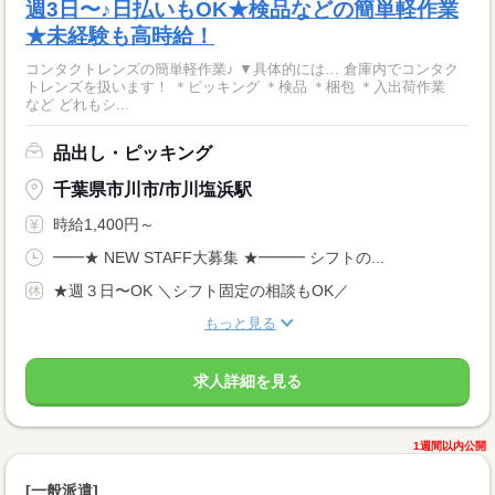
週3日〜♪日払いもOK★検品などの簡単軽作業
★未経験も高時給！
コンタクトレンズの簡単軽作業♪ ▼具体的には… 倉庫内でコンタク
トレンズを扱います！ ＊ピッキング ＊検品 ＊梱包 ＊入出荷作業
など どれもシ...
品出し・ピッキング
千葉県市川市/市川塩浜駅
時給1,400円～
━━★ NEW STAFF大募集 ★━━━ シフトの...
★週３日〜OK ＼シフト固定の相談もOK／
もっと見る
求人詳細を見る
1週間以内公開
[一般派遣]