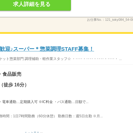
求人詳細を見る
お仕事No.：
121_toky084_54-
迎♪スーパー＊惣菜調理STAFF募集！
ット惣菜部門 調理補助・軽作業スタッフ☆ ・‥‥・‥‥・‥‥・‥‥・ ...
・食品販売
徒歩 16分）
電車通勤…定期購入可 ※IC料金 ・バス通勤…日額で...
務時間：1日7時間勤務（60分休憩） 勤務日数：週5日出勤 ※月...
もっと見る