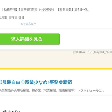
 【勤務時間】1日7時間勤務（休憩60分） 【勤務日数】週4日〜5...
土曜日 日曜日 祝日
もっと見る
求人詳細を見る
お仕事No.：
121_toky084_26-
K◎服装自由◇残業少なめ♪事務＠新宿
の賃貸物件の現地確認、軽作業（写真確認、設備確認等） ・スケジュールに...