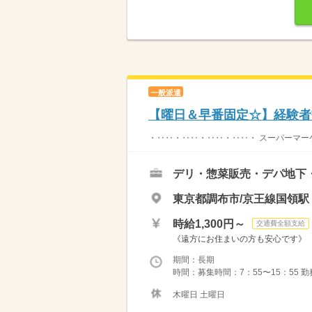
一般派遣
【曜日＆早番固定☆】経験者歓
・‥‥・‥‥・‥‥・‥‥・ スーパーマーケ
デリ・惣菜販売・デパ地下
東京都調布市/京王線国領駅（
時給1,300円～
交通費全額支給
《遠方にお住まいの方も安心です》 ・
期間：長期
時間：募集時間：7：55〜15：55 勤
木曜日 土曜日