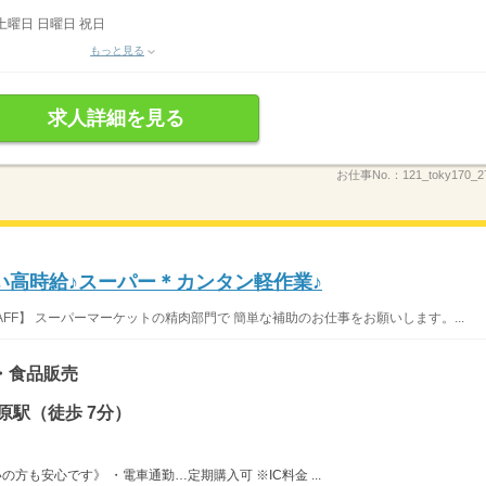
土曜日 日曜日 祝日
もっと見る
求人詳細を見る
お仕事No.：
121_toky170_2
い高時給♪スーパー＊カンタン軽作業♪
FF】 スーパーマーケットの精肉部門で 簡単な補助のお仕事をお願いします。...
・食品販売
原駅（徒歩 7分）
方も安心です》 ・電車通勤…定期購入可 ※IC料金 ...