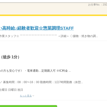
お仕事No.：
2SD
高時給♪経験者歓迎☆惣菜調理STAFF
業スタッフ☆ ￣￣￣￣￣￣￣￣￣￣￣￣￣ ＜詳細＞ ◇揚物・焼き物の調...
（徒歩 1分）
方も安心です》 ・電車通勤…定期購入可 ※IC料金 ...
募集時間：08：00〜16：00 勤務時間：1日7時間勤務（休憩...
土曜日 日曜日 祝日
もっと見る