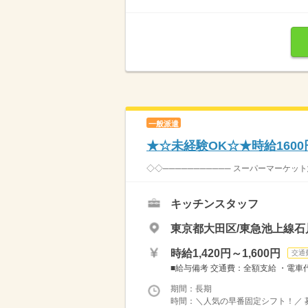
一般派遣
★☆未経験OK☆★時給160
◇◇─────────── スーパーマーケット
キッチンスタッフ
東京都大田区/東急池上線石
時給1,420円～1,600円
交通
■給与備考 交通費：全額支給 ・電車代
期間：長期
時間：＼人気の早番固定シフト！／ 募集