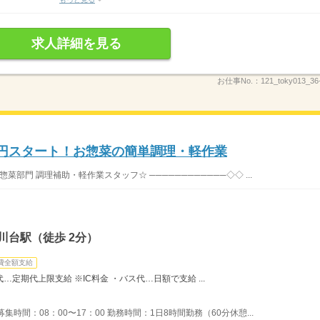
求人詳細を見る
お仕事No.：
121_toky013_36
0円スタート！お惣菜の簡単調理・軽作業
惣菜部門 調理補助・軽作業スタッフ☆ ────────────◇◇ ...
川台駅（徒歩 2分）
費全額支給
…定期代上限支給 ※IC料金 ・バス代…日額で支給 ...
時間：08：00〜17：00 勤務時間：1日8時間勤務（60分休憩...