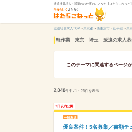
派遣社員求人・派遣のお仕事のことなら【はたらこねっと
派遣社員求人TOP
>
東京都
>
西東京市
>
山手線
>
東
軽作業 東京 埼玉 派遣の求人募
このテーマに関連するページ
2,040
件中 / 1～25件を表示
3日以内公開
一般派遣
優良案件！5名募集／書類チェ