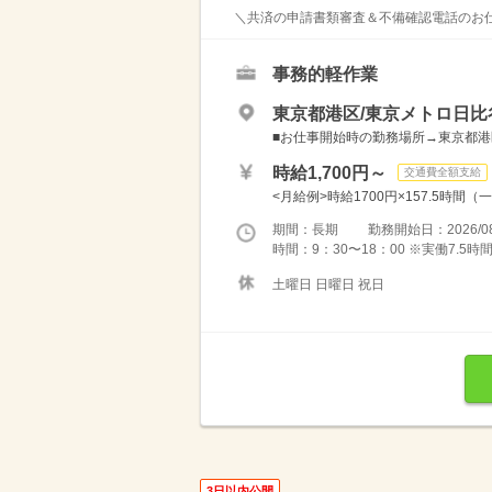
＼共済の申請書類審査＆不備確認電話のお仕事
事務的軽作業
東京都港区/東京メトロ日比
■お仕事開始時の勤務場所→東京都港区
時給1,700円～
交通費全額支給
<月給例>時給1700円×157.5時間（一
期間：長期 勤務開始日：2026/08
時間：9：30〜18：00 ※実働7.5
土曜日 日曜日 祝日
3日以内公開