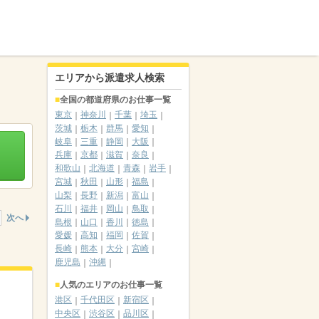
エリアから派遣求人検索
全国の都道府県のお仕事一覧
東京
神奈川
千葉
埼玉
茨城
栃木
群馬
愛知
岐阜
三重
静岡
大阪
兵庫
京都
滋賀
奈良
和歌山
北海道
青森
岩手
宮城
秋田
山形
福島
山梨
長野
新潟
富山
石川
福井
岡山
鳥取
次へ
島根
山口
香川
徳島
愛媛
高知
福岡
佐賀
長崎
熊本
大分
宮崎
鹿児島
沖縄
人気のエリアのお仕事一覧
港区
千代田区
新宿区
中央区
渋谷区
品川区