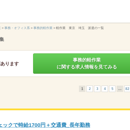
】
京
>
事務・オフィス系
>
事務的軽作業
>
軽作業 東京 埼玉 派遣の一覧
集
事務的軽作業
があります
に関する求人情報を見てみる
1
2
3
4
5
…
82
ックで時給1700円＋交通費_長年勤務