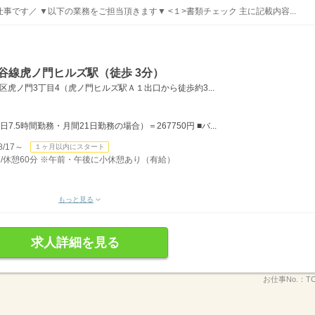
です／ ▼以下の業務をご担当頂きます▼ <１>書類チェック 主に記載内容...
谷線虎ノ門ヒルズ駅（徒歩 3分）
虎ノ門3丁目4（虎ノ門ヒルズ駅Ａ１出口から徒歩約3...
日7.5時間勤務・月間21日勤務の場合）＝267750円 ■バ...
/17～
１ヶ月以内にスタート
時間/休憩60分 ※午前・午後に小休憩あり（有給）
もっと見る
求人詳細を見る
お仕事No.：
T