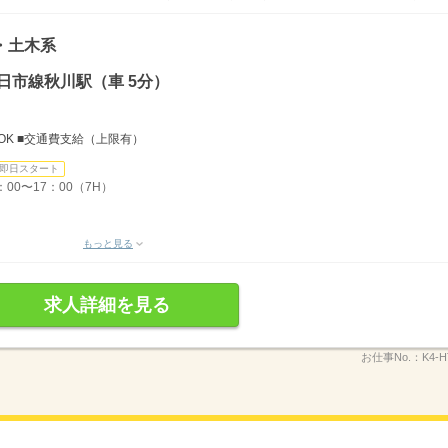
・土木系
日市線秋川駅（車 5分）
OK ■交通費支給（上限有）
即日スタート
：00〜17：00（7H）
もっと見る
求人詳細を見る
お仕事No.：
K4-H