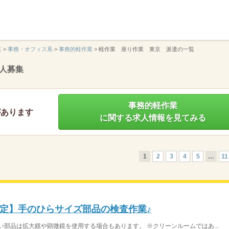
】
京
>
事務・オフィス系
>
事務的軽作業
>
軽作業 座り作業 東京 派遣の一覧
人募集
事務的軽作業
があります
に関する求人情報を見てみる
1
2
3
4
5
…
11
定】手のひらサイズ部品の検査作業♪
い部品は拡大鏡や顕微鏡を使用する場合もあります。 ※クリーンルームではあ...