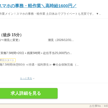
マホの事務・軽作業＼高時給1600円／
業メイン！スマホの事務・軽作業 土日休みでプライベートも充実です。 ▼...
徒歩 15分）
/1/1〜潮見に変更） 潮見（2026/12/31...
実働7.5時間×20日＋残業5時間＋赴任手当25,000円の...
即日スタート
働7.5時間/休憩60分 ≪待遇・福利厚生≫ ◆社会保険完備 （...
もっと見る
求人詳細を見る
お仕事No.：
kt