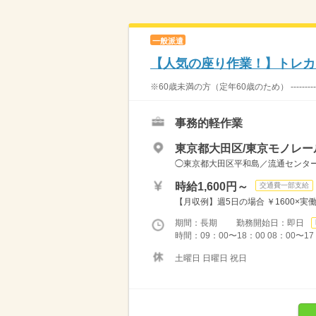
一般派遣
【人気の座り作業！】トレカ
※60歳未満の方（定年60歳のため） ----------
事務的軽作業
東京都大田区/東京モノレー
◯東京都大田区平和島／流通センター
時給1,600円～
交通費一部支給
【月収例】週5日の場合 ￥1600×実働8
期間：長期 勤務開始日：即日
時間：09：00〜18：00 08：00〜17
土曜日 日曜日 祝日