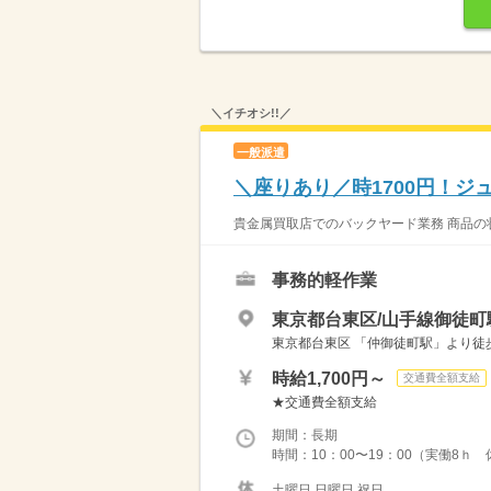
＼イチオシ!!／
一般派遣
＼座りあり／時1700円！
貴金属買取店でのバックヤード業務 商品の状
事務的軽作業
東京都台東区/山手線御徒町
東京都台東区 「仲御徒町駅」より徒歩
時給1,700円～
交通費全額支給
★交通費全額支給
期間：長期
時間：10：00〜19：00（実働8ｈ
土曜日 日曜日 祝日