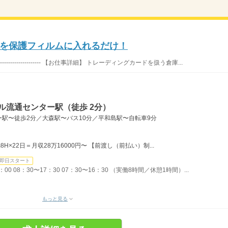
を保護フィルムに入れるだけ！
------------------- 【お仕事詳細】 トレーディングカードを扱う倉庫...
ル流通センター駅（徒歩 2分）
駅〜徒歩2分／大森駅〜バス10分／平和島駅〜自転車9分
H×22日＝月収28万16000円〜 【前渡し（前払い）制...
即日スタート
：00 08：30〜17：30 07：30〜16：30 （実働8時間／休憩1時間）...
もっと見る