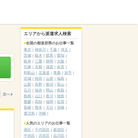
エリアから派遣求人検索
全国の都道府県のお仕事一覧
東京
神奈川
千葉
埼玉
茨城
栃木
群馬
愛知
岐阜
三重
静岡
大阪
兵庫
京都
滋賀
奈良
和歌山
北海道
青森
岩手
宮城
秋田
山形
福島
山梨
長野
新潟
富山
石川
福井
岡山
鳥取
次へ
島根
山口
香川
徳島
愛媛
高知
福岡
佐賀
長崎
熊本
大分
宮崎
鹿児島
沖縄
人気のエリアのお仕事一覧
港区
千代田区
新宿区
中央区
渋谷区
品川区