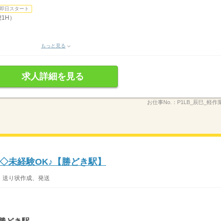
即日スタート
憩1H）
もっと見る
求人詳細を見る
お仕事No.：
P1LB_辰巳_軽作業
◇未経験OK♪【勝どき駅】
・送り状作成、発送