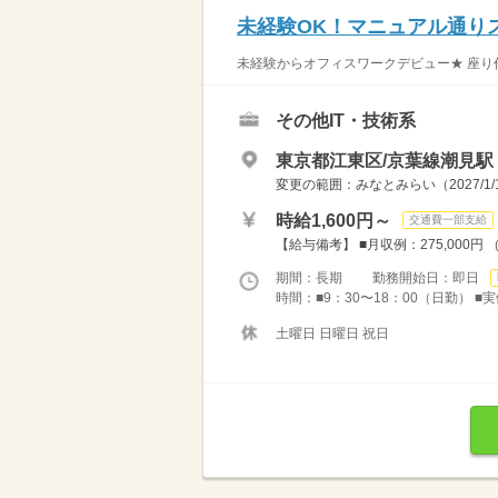
未経験OK！マニュアル通りス
未経験からオフィスワークデビュー★ 座り作
その他IT・技術系
東京都江東区/京葉線潮見駅（
変更の範囲：みなとみらい（2027
時給1,600円～
交通費一部支給
【給与備考】 ■月収例：275,000円 （
期間：長期 勤務開始日：即日
時間：■9：30〜18：00（日勤） ■実
土曜日 日曜日 祝日