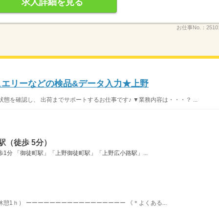
求人詳細を見る
お仕事No.：
2510
ジュエリーなどの検品&データ入力★上野
態を確認し、 出荷までサポートするお仕事です♪ ▼業務内容は・・・？ ...
駅（徒歩 5分）
1分 「御徒町駅」「上野御徒町駅」「上野広小路駅」...
 休憩1ｈ） ーーーーーーーーーーーーーーーーー 《＊よくある...