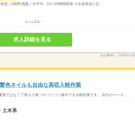
間 休憩／1時間 残業／月平均：10〜20時間程度 ※生産状況に応...
もっと見る
求人詳細を見る
お仕事No.：
JOB-ks-02
髪色ネイルも自由な高収入軽作業
視ではなく丁寧さが第一の コツコツ集中できる軽作業です。 自分のペース...
・土木系