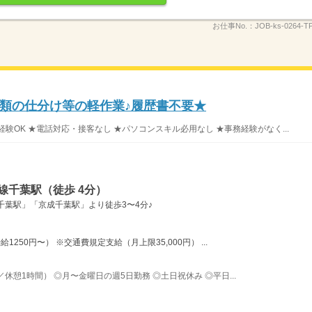
お仕事No.：
JOB-ks-0264-T
類の仕分け等の軽作業♪履歴書不要★
験OK ★電話対応・接客なし ★パソコンスキル必用なし ★事務経験がなく...
線千葉駅（徒歩 4分）
千葉駅」「京成千葉駅」より徒歩3〜4分♪
1250円〜） ※交通費規定支給（月上限35,000円） ...
／休憩1時間） ◎月〜金曜日の週5日勤務 ◎土日祝休み ◎平日...