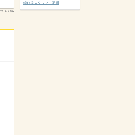
軽作業スタッフ 派遣
PG-AB-8A