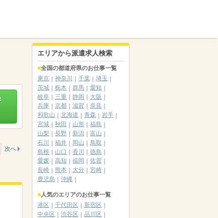
エリアから派遣求人検索
全国の都道府県のお仕事一覧
東京
神奈川
千葉
埼玉
茨城
栃木
群馬
愛知
岐阜
三重
静岡
大阪
ジ
兵庫
京都
滋賀
奈良
和歌山
北海道
青森
岩手
宮城
秋田
山形
福島
山梨
長野
新潟
富山
石川
福井
岡山
鳥取
次へ
島根
山口
香川
徳島
愛媛
高知
福岡
佐賀
長崎
熊本
大分
宮崎
鹿児島
沖縄
人気のエリアのお仕事一覧
港区
千代田区
新宿区
中央区
渋谷区
品川区