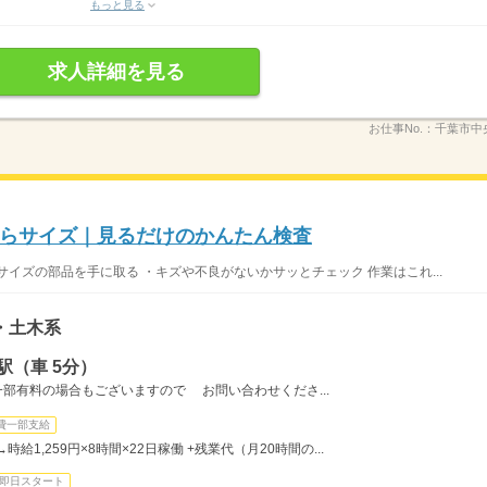
もっと見る
求人詳細を見る
お仕事No.：
千葉市中
ひらサイズ｜見るだけのかんたん検査
イズの部品を手に取る ・キズや不良がないかサッとチェック 作業はこれ...
・土木系
駅（車 5分）
一部有料の場合もございますので お問い合わせくださ...
費一部支給
時給1,259円×8時間×22日稼働 +残業代（月20時間の...
即日スタート