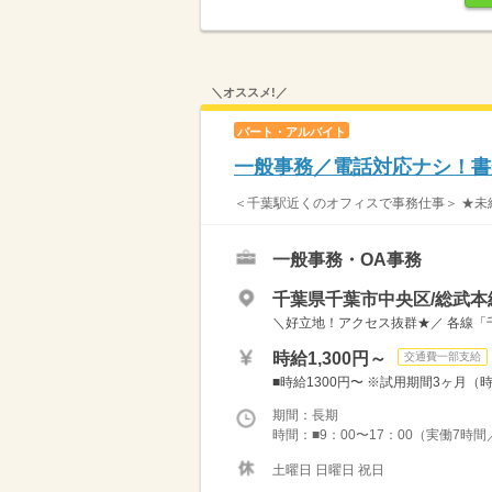
＼オススメ!／
パート・アルバイト
一般事務／電話対応ナシ！書
＜千葉駅近くのオフィスで事務仕事＞ ★未経
一般事務・OA事務
千葉県千葉市中央区/総武本
＼好立地！アクセス抜群★／ 各線「
時給1,300円～
交通費一部支給
■時給1300円〜 ※試用期間3ヶ月（時給
期間：長期
時間：■9：00〜17：00（実働7時間
土曜日 日曜日 祝日