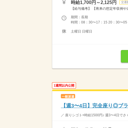
時給1,700円～2,125円
交通
【給与備考】 【将来の想定年収例や道筋
期間：長期
時間：08：30〜17：15 20：30〜0
土曜日 日曜日
1週間以内公開
一般派遣
【週3〜4日】完全座り◎ブラ
／ 座りシゴト×時給1500円♪ 週3〜4日で