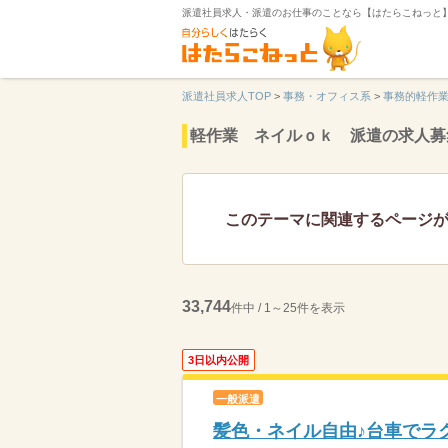
派遣社員求人・派遣のお仕事のことなら【はたらこねっと
派遣社員求人TOP
>
事務・オフィス系
>
事務的軽作
軽作業 ネイルｏｋ 派遣の求人募
このテーマに関連するページ
33,744
件中 / 1～25件を表示
3日以内公開
一般派遣
髪色・ネイル自由♪台車でラ