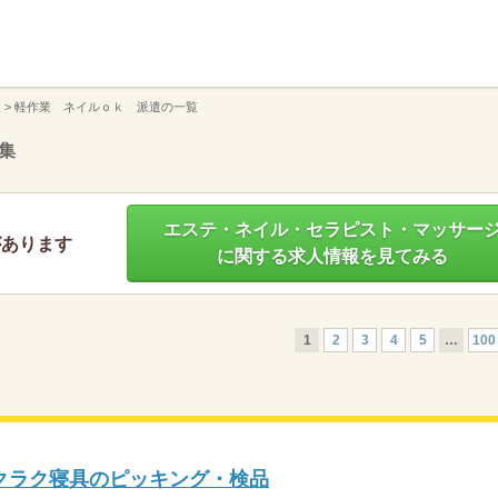
】
業
>
軽作業 ネイルｏｋ 派遣の一覧
集
エステ・ネイル・セラピスト・マッサー
があります
に関する求人情報を見てみる
1
2
3
4
5
…
100
クラク寝具のピッキング・検品