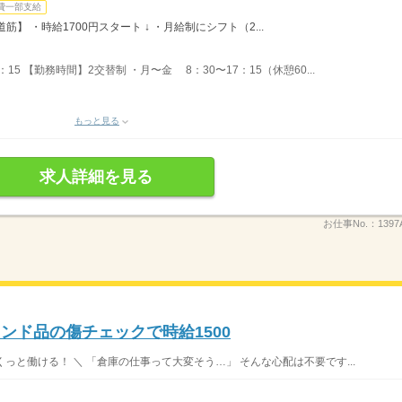
費一部支給
】 ・時給1700円スタート ↓ ・月給制にシフト（2...
5：15 【勤務時間】2交替制 ・月〜金 8：30〜17：15（休憩60...
もっと見る
求人詳細を見る
お仕事No.：
1397
ンド品の傷チェックで時給1500
さくっと働ける！ ＼ 「倉庫の仕事って大変そう…」 そんな心配は不要です...