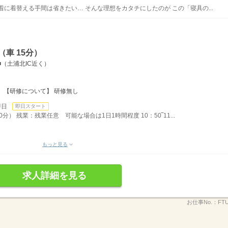
に着替える手間は省きたい… そんな理想をカタチにしたのが この「寝具の...
車 15分）
■（土浦北IC近く）
 【研修について】 研修無し
即日
即日スタート
0分） 残業：残業任意 可能な場合は1日1時間程度 10：50‾11...
もっと見る
求人詳細を見る
お仕事No.：
FTU