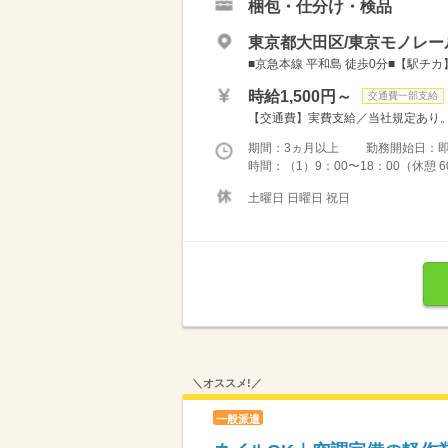
梱包・仕分け・検品
東京都大田区/東京モノレー
■京急本線 平和島 徒歩0分■【駅チ
時給1,500円～
交通費一部支給
【交通費】実費支給／当社規定あり
期間：3ヵ月以上 勤務開始日：
時間：（1）9：00〜18：00（休憩 
土曜日 日曜日 祝日
＼オススメ!／
一般派遣