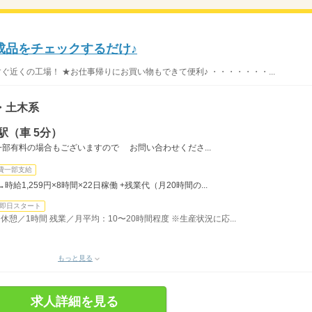
成品をチェックするだけ♪
ぐ近くの工場！ ★お仕事帰りにお買い物もできて便利♪ ・・・・・・・...
・土木系
駅（車 5分）
一部有料の場合もございますので お問い合わせくださ...
費一部支給
時給1,259円×8時間×22日稼働 +残業代（月20時間の...
即日スタート
間 休憩／1時間 残業／月平均：10〜20時間程度 ※生産状況に応...
もっと見る
求人詳細を見る