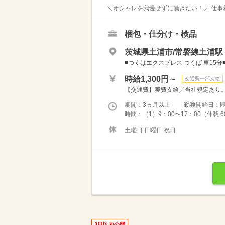
＼オシャレを我慢せずに働きたい！／ 仕事着
梱包・仕分け・検品
茨城県土浦市/常磐線土浦駅（
■つくばエクスプレス つくば 車15分
時給1,300円～
交通費一部支給
【交通費】実費支給／当社規定あり。
期間：3ヵ月以上 勤務開始日：
時間：（1）9：00〜17：00（休憩 6
土曜日 日曜日 祝日
3日以内公開