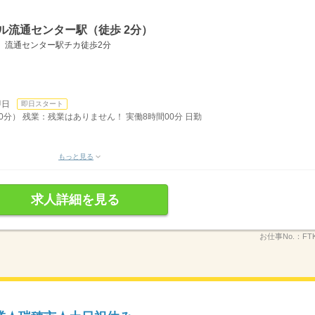
ル流通センター駅（徒歩 2分）
カ】流通センター駅チカ徒歩2分
。
即日
即日スタート
60分） 残業：残業はありません！ 実働8時間00分 日勤
もっと見る
求人詳細を見る
お仕事No.：
FT