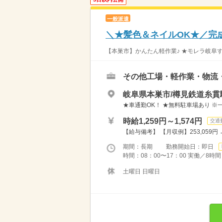
一般派遣
＼★髪色＆ネイルOK★／完
【本巣市】かんたん軽作業♪ ★モレラ岐阜す
その他工場・軽作業・物流
岐阜県本巣市/樽見鉄道糸貫
★車通勤OK！ ★無料駐車場あり ※
時給1,259円～1,574円
交通
【給与備考】 【月収例】253,059円 →
期間：長期 勤務開始日：即日
時間：08：00〜17：00 実働／8時
土曜日 日曜日