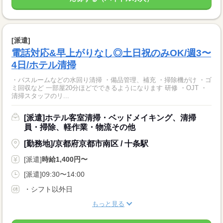
[派遣]
電話対応&早上がりなし◎土日祝のみOK/週3〜
4日/ホテル清掃
・バスルームなどの水回り清掃 ・備品管理、補充 ・掃除機がけ ・ゴ
ミ回収など 一部屋20分ほどでできるようになります 研修 ・OJT ・
清掃スタッフのリ...
[派遣]ホテル客室清掃・ベッドメイキング、清掃
員・掃除、軽作業・物流その他
[勤務地]/京都府京都市南区 / 十条駅
[派遣]
時給1,400円〜
[派遣]09:30〜14:00
・シフト以外日
もっと見る