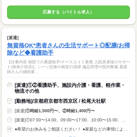
応募する（バイトル求人）
[派遣]
無資格OK*患者さんの生活サポート◎配膳/お掃
除など◆看護助手
【仕事内容 病院での看護助手/ナースエイド業務 入院患者様のサポー
ト(身体介助含む シーツ交換や病室の清掃 備品管理や院内整備 看護
師さんの補助業...
[派遣]①②看護助手、施設内介護・看護、軽作業・
物流その他
[勤務地]/京都府京都市西京区 / 松尾大社駅
[派遣]
①時給1,500円〜、②時給1,400円〜
[派遣]①07:00〜14:00、09:00〜17:00、10:00〜15:00、②07:00〜14:00、09:30〜16:30、11:00〜18:00
●希望のお休みをご相談ください！ ●家庭などの事情によるお休み調整OK 「土日休み」「扶養内」など 希望に合わせてお仕事をご紹介します。