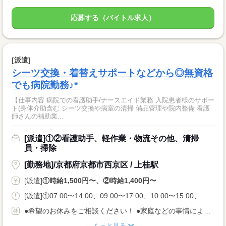
応募する（バイトル求人）
[派遣]
シーツ交換・着替えサポートなどから◎無資格
でも病院勤務♪*
【仕事内容 病院での看護助手/ナースエイド業務 入院患者様のサポー
ト(身体介助含む シーツ交換や病室の清掃 備品管理や院内整備 看護
師さんの補助業...
[派遣]①②看護助手、軽作業・物流その他、清掃
員・掃除
[勤務地]/京都府京都市西京区 / 上桂駅
[派遣]
①時給1,500円〜、②時給1,400円〜
[派遣]①07:00〜14:00、09:00〜17:00、10:00〜15:00、②07:00〜14:00、09:30〜16:30、11:00〜18:00
●希望のお休みをご相談ください！ ●家庭などの事情によるお休み調整OK 「土日休み」「扶養内」など 希望に合わせてお仕事をご紹介します。
もっと見る