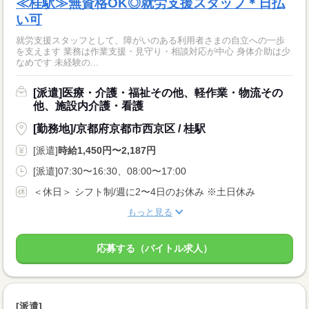
≪桂駅≫無資格OK◎就労支援スタッフ＊日払
い可
就労支援スタッフとして、障がいのある利用者さまの自立への一歩
を支えます 業務は作業支援・見守り・相談対応が中心 身体介助は少
なめです 未経験の...
[派遣]医療・介護・福祉その他、軽作業・物流その
他、施設内介護・看護
[勤務地]/京都府京都市西京区 / 桂駅
[派遣]
時給1,450円〜2,187円
[派遣]07:30〜16:30、08:00〜17:00
＜休日＞ シフト制/週に2〜4日のお休み ※土日休み
もっと見る
応募する（バイトル求人）
[派遣]