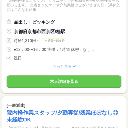
【院内軽作業スタッフ】 クリニックでの補助業務中心の軽作業をお
願いします。 患者さまのケアや介助業務はございません◎ 【具体的
にはこんなお仕事...
品出し・ピッキング
京都府京都市西京区/桂駅
時給1,310円～
交通費一部支給
●12：00〜16：00 実働：4時間 休憩：なし ...
祝日
もっと見る
求人詳細を見る
[一般派遣]
院内軽作業スタッフ/夕勤専従/残業ほぼなし◎
未経験OK