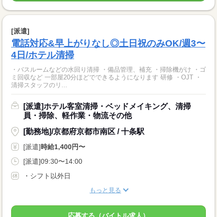
[派遣]
電話対応&早上がりなし◎土日祝のみOK/週3〜
4日/ホテル清掃
・バスルームなどの水回り清掃 ・備品管理、補充 ・掃除機がけ ・ゴ
ミ回収など 一部屋20分ほどでできるようになります 研修 ・OJT ・
清掃スタッフのリ...
[派遣]ホテル客室清掃・ベッドメイキング、清掃
員・掃除、軽作業・物流その他
[勤務地]/京都府京都市南区 / 十条駅
[派遣]
時給1,400円〜
[派遣]09:30〜14:00
・シフト以外日
もっと見る
応募する（バイトル求人）