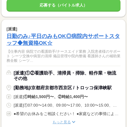
応募する（バイトル求人）
[派遣]
日勤のみ♪平日のみもOK◎病院内サポートスタ
ッフ◆無資格OK☆
【仕事内容 病院での看護助手/ナースエイド業務 入院患者様のサポー
ト シーツ交換や病室の清掃 備品管理や院内整備 看護師さんの補助業
務全般 シーツ...
[派遣]①②看護助手、清掃員・掃除、軽作業・物流
その他
[勤務地]/京都府京都市西京区 / トロッコ保津峡駅
[派遣]
①時給1,500円〜、②時給1,400円〜
[派遣]①07:00〜14:00、09:00〜17:00、10:00〜15:00、②07:00〜14:00、09:30〜16:30、11:00〜18:00
●希望のお休みをご相談ください！ ●家庭などの事情によるお休み調整OK 「土日休み」「扶養内」など 希望に合わせてお仕事をご紹介します。
もっと見る