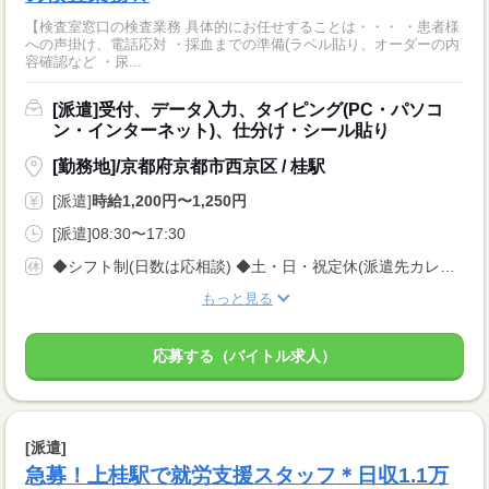
【検査室窓口の検査業務 具体的にお任せすることは・・・ ・患者様
への声掛け、電話応対 ・採血までの準備(ラベル貼り、オーダーの内
容確認など ・尿...
[派遣]受付、データ入力、タイピング(PC・パソコ
ン・インターネット)、仕分け・シール貼り
[勤務地]/京都府京都市西京区 / 桂駅
[派遣]
時給1,200円〜1,250円
[派遣]08:30〜17:30
◆シフト制(日数は応相談) ◆土・日・祝定休(派遣先カレンダーによる) ◆週2.3〜、 『仕事に慣れてから日数を増やしたい』もOK! ◆有給休暇 ◆希望休も事前申請で取得OK
もっと見る
応募する（バイトル求人）
[派遣]
急募！上桂駅で就労支援スタッフ＊日収1.1万