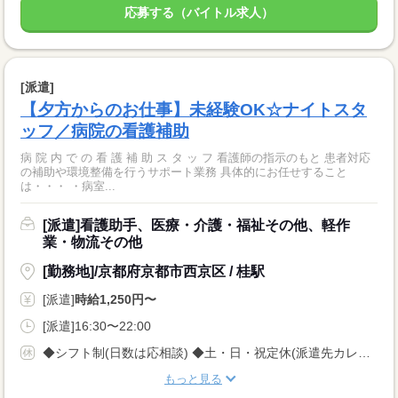
応募する（バイトル求人）
[派遣]
【夕方からのお仕事】未経験OK☆ナイトスタ
ッフ／病院の看護補助
病 院 内 で の 看 護 補 助 ス タ ッ フ 看護師の指示のもと 患者対応
の補助や環境整備を行うサポート業務 具体的にお任せすること
は・・・ ・病室...
[派遣]看護助手、医療・介護・福祉その他、軽作
業・物流その他
[勤務地]/京都府京都市西京区 / 桂駅
[派遣]
時給1,250円〜
[派遣]16:30〜22:00
◆シフト制(日数は応相談) ◆土・日・祝定休(派遣先カレンダーによる) ◆週3日〜、 『仕事に慣れてから日数を増やしたい』もOK! ◆GW・夏期・年末年始休暇 ◆有給休暇 ◆希望休も事前申請で取得OK
もっと見る