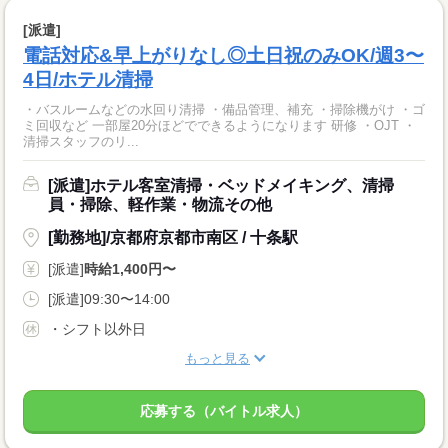
[派遣]
電話対応&早上がりなし◎土日祝のみOK/週3〜
4日/ホテル清掃
・バスルームなどの水回り清掃 ・備品管理、補充 ・掃除機がけ ・ゴ
ミ回収など 一部屋20分ほどでできるようになります 研修 ・OJT ・
清掃スタッフのリ...
[派遣]ホテル客室清掃・ベッドメイキング、清掃
員・掃除、軽作業・物流その他
[勤務地]/京都府京都市南区 / 十条駅
[派遣]
時給1,400円〜
[派遣]09:30〜14:00
・シフト以外日
もっと見る
応募する（バイトル求人）