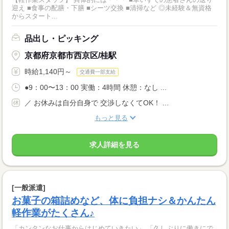
迎え ■食事の配膳・下膳 ■シーツ交換 ■清掃など ◎未経験＆無資格
からスタート...
品出し・ピッキング
京都府京都市西京区/桂駅
時給1,140円～
交通費一部支給
●9：00〜13：00 実働：4時間 休憩：なし ...
／ お休みは自分自身で 交渉しなくてOK！ ...
もっと見る
求人詳細を見る
[一般派遣]
お菓子の箱詰めなど、体に負担ナシ＆かんたん
軽作業がたくさん♪
「カンタンなお仕事からはじめていきたい」 「久しぶりに働きにで