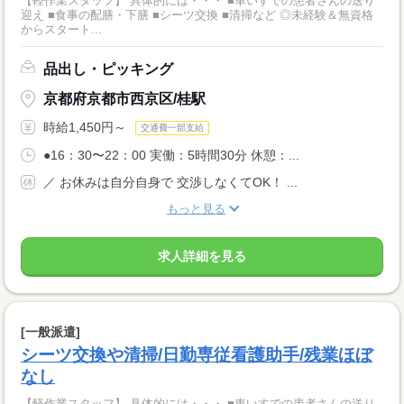
【軽作業スタッフ】 具体的には・・・ ■車いすでの患者さんの送り
迎え ■食事の配膳・下膳 ■シーツ交換 ■清掃など ◎未経験＆無資格
からスタート...
品出し・ピッキング
京都府京都市西京区/桂駅
時給1,450円～
交通費一部支給
●16：30〜22：00 実働：5時間30分 休憩：...
／ お休みは自分自身で 交渉しなくてOK！ ...
もっと見る
求人詳細を見る
[一般派遣]
シーツ交換や清掃/日勤専従看護助手/残業ほぼ
なし
【軽作業スタッフ】 具体的には・・・ ■車いすでの患者さんの送り