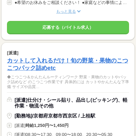
●希望のお休みをご相談ください！ ●家庭などの事情によるお休み調整OK 「土日休み」「扶養内」など 希望に合わせてお仕事をご紹介します。
もっと見る
応募する（バイトル求人）
[派遣]
カットして入れるだけ！旬の野菜・果物のこつ
こつパック詰めetc
◆こつこつ＆かんたんルーティンワーク 野菜・果物のカットやパッ
ク詰めなど のこつこつ作業です 具体的には カットやかんたんな下準
備 サイズや品質...
[派遣]仕分け・シール貼り、品出し(ピッキング)、軽
作業・物流その他
[勤務地]/京都府京都市西京区 / 上桂駅
[派遣]
時給1,250円〜1,450円
[派遣]08:30〜17:30、09:00〜18:00、20:30〜05:30