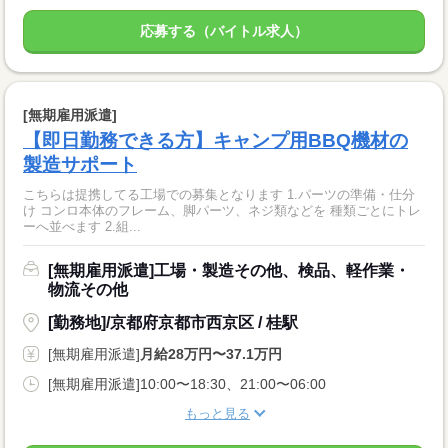
応募する（バイトル求人）
[無期雇用派遣]
【即日勤務できる方】キャンプ用BBQ機材の
製造サポート
こちらは提携してる工場での募集となります 1.パーツの準備・仕分
け コンロ本体のフレーム、脚パーツ、ネジ類などを 種類ごとにトレ
ーへ並べます 2.組...
[無期雇用派遣]工場・製造その他、検品、軽作業・
物流その他
[勤務地]/京都府京都市西京区 / 桂駅
[無期雇用派遣]
月給28万円〜37.1万円
[無期雇用派遣]10:00〜18:30、21:00〜06:00
もっと見る