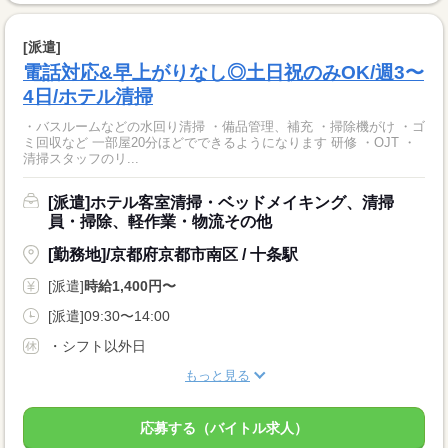
[派遣]
電話対応&早上がりなし◎土日祝のみOK/週3〜
4日/ホテル清掃
・バスルームなどの水回り清掃 ・備品管理、補充 ・掃除機がけ ・ゴ
ミ回収など 一部屋20分ほどでできるようになります 研修 ・OJT ・
清掃スタッフのリ...
[派遣]ホテル客室清掃・ベッドメイキング、清掃
員・掃除、軽作業・物流その他
[勤務地]/京都府京都市南区 / 十条駅
[派遣]
時給1,400円〜
[派遣]09:30〜14:00
・シフト以外日
もっと見る
応募する（バイトル求人）