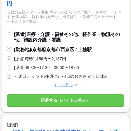
円
＼就労支援スタッフ募集 障がいのある方の「働く」をサポートしま
す 仕事内容 ・軽作業の見守り、指導補助 ・作業工程のサポート ・
利用者さまの相談...
[派遣]医療・介護・福祉その他、軽作業・物流その
他、施設内介護・看護
[勤務地]/京都府京都市西京区 / 上桂駅
[派遣]
時給1,450円〜2,187円
[派遣]08:30〜17:30、09:00〜18:00
＜休日＞ シフト制/週に2〜4日のお休み ※土日休み
もっと見る
応募する（バイトル求人）
[派遣]