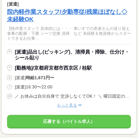
[派遣]
院内軽作業スタッフ/夕勤専従/残業ほぼなし◇
未経験OK
【軽作業スタッフ 具体的には・・・ 車いすでの患者さんの送り迎え
食事の配膳・下膳 シーツ交換 清掃 など 未経験＆無資格からスター
トできるお仕事...
[派遣]品出し(ピッキング)、清掃員・掃除、仕分け・
シール貼り
[勤務地]/京都府京都市西京区 / 桂駅
[派遣]
時給1,671円〜
[派遣]16:30〜22:00
／ お休みは自分自身で 交渉しなくてOK！ ＼ 曜日固定のご相談や やむを得ないお休みなどは、 当社がしっかりサポートします◎ シフトによる
もっと見る
応募する（バイトル求人）