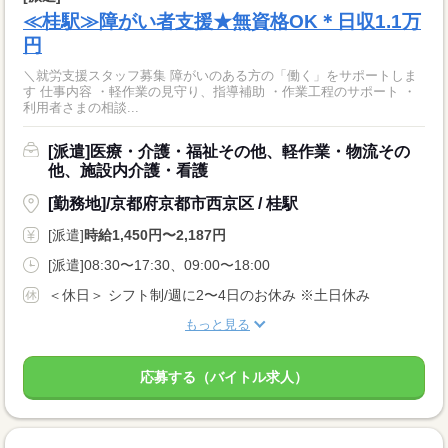
≪桂駅≫障がい者支援★無資格OK＊日収1.1万
円
＼就労支援スタッフ募集 障がいのある方の「働く」をサポートしま
す 仕事内容 ・軽作業の見守り、指導補助 ・作業工程のサポート ・
利用者さまの相談...
[派遣]医療・介護・福祉その他、軽作業・物流その
他、施設内介護・看護
[勤務地]/京都府京都市西京区 / 桂駅
[派遣]
時給1,450円〜2,187円
[派遣]08:30〜17:30、09:00〜18:00
＜休日＞ シフト制/週に2〜4日のお休み ※土日休み
もっと見る
応募する（バイトル求人）