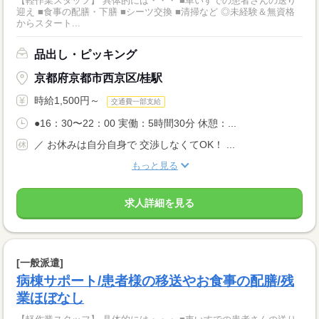
【軽作業スタッフ】 具体的には・・・ ■車いすでの患者さんの送り
迎え ■食事の配膳・下膳 ■シーツ交換 ■清掃など ◎未経験＆無資格
からスタート...
品出し・ピッキング
京都府京都市西京区/桂駅
時給1,500円～
交通費一部支給
●16：30〜22：00 実働：5時間30分 休憩：...
／ お休みは自分自身で 交渉しなくてOK！ ...
もっと見る
求人詳細を見る
[一般派遣]
病棟サポート/患者様の移送やお食事の配膳/残
業ほぼなし