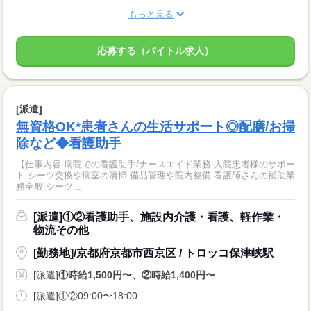
もっと見る
応募する（バイトル求人）
[派遣]
無資格OK*患者さんの生活サポート◎配膳/お掃
除など◆看護助手
【仕事内容 病院での看護助手/ナースエイド業務 入院患者様のサポー
ト シーツ交換や病室の清掃 備品管理や院内整備 看護師さんの補助業
務全般 シーツ...
[派遣]①②看護助手、施設内介護・看護、軽作業・
物流その他
[勤務地]/京都府京都市西京区 / トロッコ保津峡駅
[派遣]
①時給1,500円〜、②時給1,400円〜
[派遣]①②09:00〜18:00